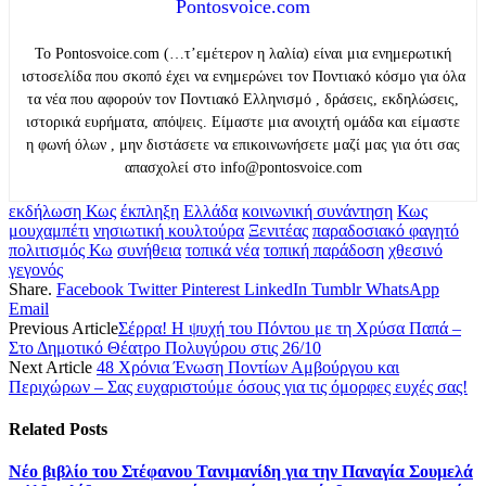
Pontosvoice.com
Το Pontosvoice.com (…τ’εμέτερον η λαλία) είναι μια ενημερωτική
ιστοσελίδα που σκοπό έχει να ενημερώνει τον Ποντιακό κόσμο για όλα
τα νέα που αφορούν τον Ποντιακό Ελληνισμό , δράσεις, εκδηλώσεις,
ιστορικά ευρήματα, απόψεις. Είμαστε μια ανοιχτή ομάδα και είμαστε
η φωνή όλων , μην διστάσετε να επικοινωνήσετε μαζί μας για ότι σας
απασχολεί στο info@pontosvoice.com
εκδήλωση Κως
έκπληξη
Ελλάδα
κοινωνική συνάντηση
Κως
μουχαμπέτι
νησιωτική κουλτούρα
Ξενιτέας
παραδοσιακό φαγητό
πολιτισμός Κω
συνήθεια
τοπικά νέα
τοπική παράδοση
χθεσινό
γεγονός
Share.
Facebook
Twitter
Pinterest
LinkedIn
Tumblr
WhatsApp
Email
Previous Article
Σέρρα! Η ψυχή του Πόντου με τη Χρύσα Παπά –
Στο Δημοτικό Θέατρο Πολυγύρου στις 26/10
Next Article
48 Χρόνια Ένωση Ποντίων Αμβούργου και
Περιχώρων – Σας ευχαριστούμε όσους για τις όμορφες ευχές σας!
Related
Posts
Νέο βιβλίο του Στέφανου Τανιμανίδη για την Παναγία Σουμελά