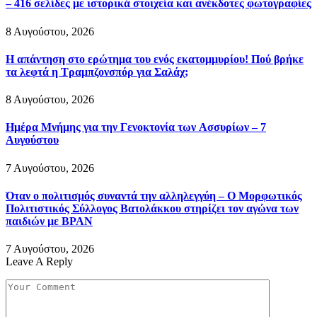
– 416 σελίδες με ιστορικά στοιχεία και ανέκδοτες φωτογραφίες
8 Αυγούστου, 2026
Η απάντηση στο ερώτημα του ενός εκατομμυρίου! Πού βρήκε
τα λεφτά η Τραμπζονσπόρ για Σαλάχ;
8 Αυγούστου, 2026
Ημέρα Μνήμης για την Γενοκτονία των Ασσυρίων – 7
Αυγούστου
7 Αυγούστου, 2026
Όταν ο πολιτισμός συναντά την αλληλεγγύη – Ο Μορφωτικός
Πολιτιστικός Σύλλογος Βατολάκκου στηρίζει τον αγώνα των
παιδιών με BPAN
7 Αυγούστου, 2026
Leave A Reply