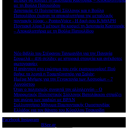
μέτρων θα κοσμεί τη Διποταμία Καστοριάς – Αποκαλυπτήρια
με τη Βούλα Πατουλίδου
Διποταμία: Ο Πολιτιστικό Σύλλογος και η Βούλα
Πατουλίδου έκαναν τα αποκαλυπτήρια της μεταλλικής
ποντιακής λύρας. - PontosVoice - H δική σου ΚΑΘΑΡΗ
στο
Ποντιακή λύρα 3 μέτρων θα κοσμεί τη Διποταμία Καστοριάς
– Αποκαλυπτήρια με τη Βούλα Πατουλίδου
Πρόσφατα άρθρα
Νέο βιβλίο του Στέφανου Τανιμανίδη για την Παναγία
Σουμελά – 416 σελίδες με ιστορικά στοιχεία και ανέκδοτες
φωτογραφίες
Η απάντηση στο ερώτημα του ενός εκατομμυρίου! Πού
βρήκε τα λεφτά η Τραμπζονσπόρ για Σαλάχ;
Ημέρα Μνήμης για την Γενοκτονία των Ασσυρίων – 7
Αυγούστου
Όταν ο πολιτισμός συναντά την αλληλεγγύη – Ο
Μορφωτικός Πολιτιστικός Σύλλογος Βατολάκκου στηρίζει
τον αγώνα των παιδιών με BPAN
Συλλυπητήριο Μήνυμα Παμποντιακής Ομοσπονδίας
Ελλάδος για τον θάνατο του Κύριλλου Τσακιρίδη
Facebook
Instagram
© 2026 Designed by
BSee.gr
.