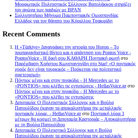
Μορφωτικός Πολιτιστικός Σύλλογος Βατολάκκου στηρίζει
τον αγώνα των παιδιών με BPAN
Συλλυπητήριο Μήνυμα Παμποντιακής Ομοσπονδίας
Ελλάδος για τον θάνατο του Κύριλλου Τσακιρίδη
Recent Comments
Η «Türkiye» ξαναγράφει την ιστορία του Horon – Το
προπαγανδιστικό βίντεο και η απάντηση του Pontos Voice -
PontosVoice - H δική σου ΚΑΘΑΡΗ Ποντιακή φωνή
στο
Παρέμβαση Χρήστου Κωνσταντινίδη στο Star! «Ο ποντιακός
χορός δεν είναι τουρκικός – Πρόκειται για πολιτιστικό
σφετερισμό»
Πόντιος μέχρι και στην πινακίδα – Η Mercedes με το
«PONTIOS» που κλέβει τις εντυπώσεις - HellasVoice.gr
στο
Πόντιος μέχρι και στην πινακίδα – Η Mercedes με το
«PONTIOS» που κλέβει τις εντυπώσεις
Διποταμία: Ο Πολιτιστικός Σύλλογος και η Βούλα
Πατουλίδου έκαναν τα αποκαλυπτήρια της μεταλλικής
ποντιακής λύρας. - HellasVoice.gr
στο
Ποντιακή λύρα 3
μέτρων θα κοσμεί τη Διποταμία Καστοριάς – Αποκαλυπτήρια
με τη Βούλα Πατουλίδου
Διποταμία: Ο Πολιτιστικό Σύλλογος και η Βούλα
Πατουλίδου έκαναν τα αποκαλυπτήρια της μεταλλικής