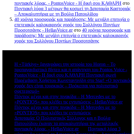
ποντιακής λύρας. - PontosVoice - H δική σου ΚΑΘΑΡΗ
στο
Ποντιακή λύρα 3 μέτρων θα κοσμεί τη Διποταμία Καστοριάς
– Αποκαλυπτήρια με τη Βούλα Πατουλίδου
40 χρόνια προσφοράς και παράδοσης: Με μεγάλη επιτυχία ο
επετειακός καλοκαιρινός χορός του Συλλόγου Ποντίων
Προσοτσάνης - HellasVoice.gr
στο
40 χρόνια προσφοράς και
παράδοσης: Με μεγάλη επιτυχία ο επετειακός καλοκαιρινός
χορός του Συλλόγου Ποντίων Προσοτσάνης
Πρόσφατα σχόλια
Η «Türkiye» ξαναγράφει την ιστορία του Horon – Το
προπαγανδιστικό βίντεο και η απάντηση του Pontos Voice -
PontosVoice - H δική σου ΚΑΘΑΡΗ Ποντιακή φωνή
στο
Παρέμβαση Χρήστου Κωνσταντινίδη στο Star! «Ο ποντιακός
χορός δεν είναι τουρκικός – Πρόκειται για πολιτιστικό
σφετερισμό»
Πόντιος μέχρι και στην πινακίδα – Η Mercedes με το
«PONTIOS» που κλέβει τις εντυπώσεις - HellasVoice.gr
στο
Πόντιος μέχρι και στην πινακίδα – Η Mercedes με το
«PONTIOS» που κλέβει τις εντυπώσεις
Διποταμία: Ο Πολιτιστικός Σύλλογος και η Βούλα
Πατουλίδου έκαναν τα αποκαλυπτήρια της μεταλλικής
ποντιακής λύρας. - HellasVoice.gr
στο
Ποντιακή λύρα 3