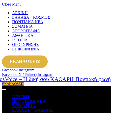
Close Menu
ΑΡΧΙΚΗ
ΕΛΛΑΔΑ – ΚΟΣΜΟΣ
ΠΟΝΤΙΑΚΑ ΝΕΑ
ΣΩΜΑΤΕΙΑ
ΑΡΘΡΟΓΡΑΦΙΑ
ΑΘΛΗΤΙΚΑ
ΙΣΤΟΡΙΑ
ΟΡΟΙ ΧΡΗΣΗΣ
ΕΠΙΚΟΙΝΩΝΙΑ
ΕΚΔΗΛΩΣΕΙΣ
Facebook
Instagram
Facebook
X (Twitter)
Instagram
ΕΚΔΗΛΩΣΕΙΣ
ΑΡΧΙΚΗ
ΠΟΝΤΙΑΚΑ ΝΕΑ
ΣΩΜΑΤΕΙΑ
ΕΛΛΑΔΑ – ΚΟΣΜΟΣ