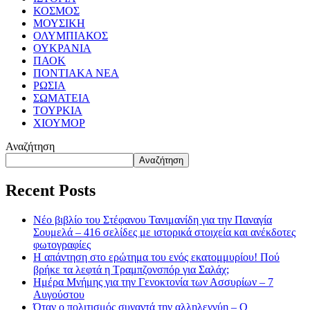
ΚΟΣΜΟΣ
ΜΟΥΣΙΚΗ
ΟΛΥΜΠΙΑΚΟΣ
ΟΥΚΡΑΝΙΑ
ΠΑΟΚ
ΠΟΝΤΙΑΚΑ ΝΕΑ
ΡΩΣΙΑ
ΣΩΜΑΤΕΙΑ
ΤΟΥΡΚΙΑ
ΧΙΟΥΜΟΡ
Αναζήτηση
Αναζήτηση
Recent Posts
Νέο βιβλίο του Στέφανου Τανιμανίδη για την Παναγία
Σουμελά – 416 σελίδες με ιστορικά στοιχεία και ανέκδοτες
φωτογραφίες
Η απάντηση στο ερώτημα του ενός εκατομμυρίου! Πού
βρήκε τα λεφτά η Τραμπζονσπόρ για Σαλάχ;
Ημέρα Μνήμης για την Γενοκτονία των Ασσυρίων – 7
Αυγούστου
Όταν ο πολιτισμός συναντά την αλληλεγγύη – Ο