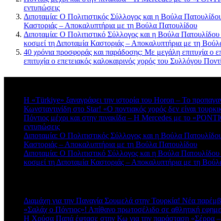
εντυπώσεις
Διποταμία: Ο Πολιτιστικός Σύλλογος και η Βούλα Πατουλίδου 
Καστοριάς – Αποκαλυπτήρια με τη Βούλα Πατουλίδου
Διποταμία: Ο Πολιτιστικό Σύλλογος και η Βούλα Πατουλίδου
κοσμεί τη Διποταμία Καστοριάς – Αποκαλυπτήρια με τη Βού
40 χρόνια προσφοράς και παράδοσης: Με μεγάλη επιτυχία ο ε
επιτυχία ο επετειακός καλοκαιρινός χορός του Συλλόγου Πο
Πρόσφατα σχόλια
Η «Türkiye» ξαναγράφει την ιστορία του Horon – Το προπαγα
Κωνσταντινίδη στο Star! «Ο ποντιακός χορός δεν είναι τουρκι
Πόντιος μέχρι και στην πινακίδα – Η Mercedes με το «PONTIO
εντυπώσεις
Διποταμία: Ο Πολιτιστικός Σύλλογος και η Βούλα Πατουλίδου 
Καστοριάς – Αποκαλυπτήρια με τη Βούλα Πατουλίδου
Διποταμία: Ο Πολιτιστικό Σύλλογος και η Βούλα Πατουλίδου
κοσμεί τη Διποταμία Καστοριάς – Αποκαλυπτήρια με τη Βού
Πρόσφατα άρθρα
Διαμάχη για την Παναγία Σουμελά στην Τουρκία! Νέα παρέμβ
«Σαλάχ ο Πόντιος»! Απίθανο πρωτοσέλιδο σε αθλητική εφημ
Η Χρύσα Παπά έφτασε στην Κω για την παράσταση «Σέρρα –