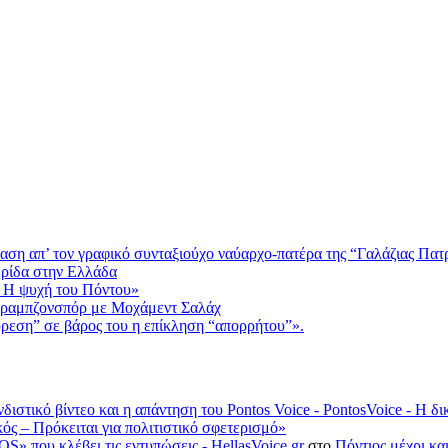
αση απ’ τον γραφικό συνταξιούχο ναύαρχο-πατέρα της “Γαλάζιας Πατ
ερίδα στην Ελλάδα
 Η ψυχή του Πόντου»
Τραμπζονσπόρ με Μοχάμεντ Σαλάχ
ύρεση” σε βάρος του η επίκληση “απορρήτου”».
νδιστικό βίντεο και η απάντηση του Pontos Voice - PontosVoice - 
κός – Πρόκειται για πολιτιστικό σφετερισμό»
S» που κλέβει τις εντυπώσεις - HellasVoice.gr
στο
Πόντιος μέχρι κα