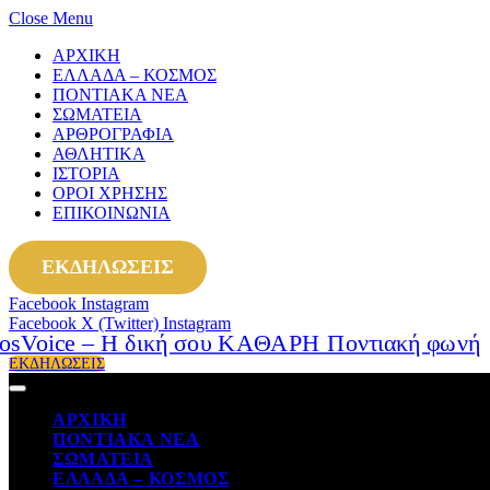
Close Menu
ΑΡΧΙΚΗ
ΕΛΛΑΔΑ – ΚΟΣΜΟΣ
ΠΟΝΤΙΑΚΑ ΝΕΑ
ΣΩΜΑΤΕΙΑ
ΑΡΘΡΟΓΡΑΦΙΑ
ΑΘΛΗΤΙΚΑ
ΙΣΤΟΡΙΑ
ΟΡΟΙ ΧΡΗΣΗΣ
ΕΠΙΚΟΙΝΩΝΙΑ
ΕΚΔΗΛΩΣΕΙΣ
Facebook
Instagram
Facebook
X (Twitter)
Instagram
ΕΚΔΗΛΩΣΕΙΣ
ΑΡΧΙΚΗ
ΠΟΝΤΙΑΚΑ ΝΕΑ
ΣΩΜΑΤΕΙΑ
ΕΛΛΑΔΑ – ΚΟΣΜΟΣ