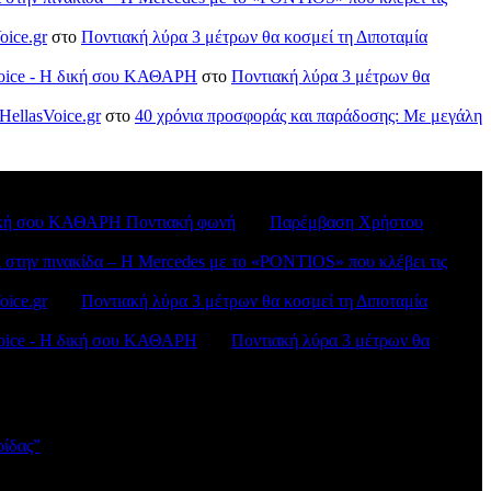
oice.gr
στο
Ποντιακή λύρα 3 μέτρων θα κοσμεί τη Διποταμία
sVoice - H δική σου ΚΑΘΑΡΗ
στο
Ποντιακή λύρα 3 μέτρων θα
HellasVoice.gr
στο
40 χρόνια προσφοράς και παράδοσης: Με μεγάλη
H δική σου ΚΑΘΑΡΗ Ποντιακή φωνή
στο
Παρέμβαση Χρήστου
ι στην πινακίδα – Η Mercedes με το «PONTIOS» που κλέβει τις
oice.gr
στο
Ποντιακή λύρα 3 μέτρων θα κοσμεί τη Διποταμία
sVoice - H δική σου ΚΑΘΑΡΗ
στο
Ποντιακή λύρα 3 μέτρων θα
ρίδας”