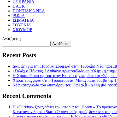
ΟΥΚΡΑΝΙΑ
ΠΑΟΚ
ΠΟΝΤΙΑΚΑ ΝΕΑ
ΡΩΣΙΑ
ΣΩΜΑΤΕΙΑ
ΤΟΥΡΚΙΑ
ΧΙΟΥΜΟΡ
Αναζήτηση
Αναζήτηση
Recent Posts
Διαμάχη για την Παναγία Σουμελά στην Τουρκία! Νέα παρέμβ
«Σαλάχ ο Πόντιος»! Απίθανο πρωτοσέλιδο σε αθλητική εφημ
Η Χρύσα Παπά έφτασε στην Κω για την παράσταση «Σέρρα –
Χαράς ευαγγέλια στην Τραπεζούντα! Μεταγραφή-βόμβα της 
Νέα καταγγελία του δικηγόρου του Γιαϊλαλί! «Άλλη μία “εφε
Recent Comments
Η «Türkiye» ξαναγράφει την ιστορία του Horon – Το προπαγα
Κωνσταντινίδη στο Star! «Ο ποντιακός χορός δεν είναι τουρκι
Πόντιος μέχρι και στην πινακίδα – Η Mercedes με το «PONTIO