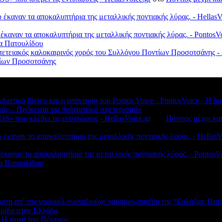
έκαναν τα αποκαλυπτήρια της μεταλλικής ποντιακής λύρας. - HellasV
 έκαναν τα αποκαλυπτήρια της μεταλλικής ποντιακής λύρας. - Ponto
λα Πατουλίδου
πετειακός καλοκαιρινός χορός του Συλλόγου Ποντίων Προσοτσάνης - 
ντίων Προσοτσάνης
νδιστικό βίντεο και η απάντηση του Pontos Voice - PontosVoice - 
κός – Πρόκειται για πολιτιστικό σφετερισμό»
S» που κλέβει τις εντυπώσεις - HellasVoice.gr
στο
Πόντιος μέχρι κα
έκαναν τα αποκαλυπτήρια της μεταλλικής ποντιακής λύρας. - HellasV
 έκαναν τα αποκαλυπτήρια της μεταλλικής ποντιακής λύρας. - Ponto
λα Πατουλίδου
αση απ’ τον γραφικό συνταξιούχο ναύαρχο-πατέρα της “Γαλάζιας Πατ
ερίδα στην Ελλάδα
 Η ψυχή του Πόντου»