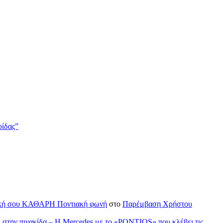
ρίδας”
H δική σου ΚΑΘΑΡΗ Ποντιακή φωνή
στο
Παρέμβαση Χρήστου
ι στην πινακίδα – Η Mercedes με το «PONTIOS» που κλέβει τις