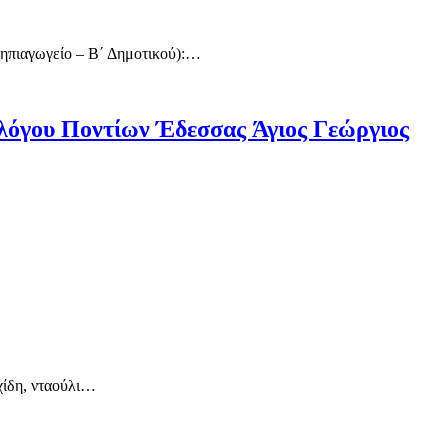
ηπιαγωγείο – Β΄ Δημοτικού):…
υλλόγου Ποντίων Έδεσσας Άγιος Γεώργιος
χίδη, νταούλι…