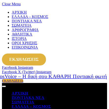
Close Menu
ΑΡΧΙΚΗ
ΕΛΛΑΔΑ – ΚΟΣΜΟΣ
ΠΟΝΤΙΑΚΑ ΝΕΑ
ΣΩΜΑΤΕΙΑ
ΑΡΘΡΟΓΡΑΦΙΑ
ΑΘΛΗΤΙΚΑ
ΙΣΤΟΡΙΑ
ΟΡΟΙ ΧΡΗΣΗΣ
ΕΠΙΚΟΙΝΩΝΙΑ
ΕΚΔΗΛΩΣΕΙΣ
Facebook
Instagram
Facebook
X (Twitter)
Instagram
ΕΚΔΗΛΩΣΕΙΣ
ΑΡΧΙΚΗ
ΠΟΝΤΙΑΚΑ ΝΕΑ
ΣΩΜΑΤΕΙΑ
ΕΛΛΑΔΑ – ΚΟΣΜΟΣ