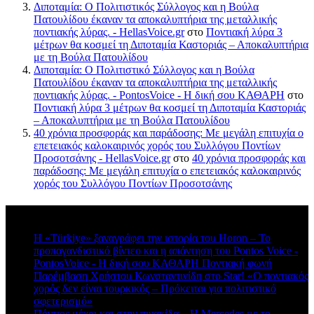
Διποταμία: Ο Πολιτιστικός Σύλλογος και η Βούλα
Πατουλίδου έκαναν τα αποκαλυπτήρια της μεταλλικής
ποντιακής λύρας. - HellasVoice.gr
στο
Ποντιακή λύρα 3
μέτρων θα κοσμεί τη Διποταμία Καστοριάς – Αποκαλυπτήρια
με τη Βούλα Πατουλίδου
Διποταμία: Ο Πολιτιστικό Σύλλογος και η Βούλα
Πατουλίδου έκαναν τα αποκαλυπτήρια της μεταλλικής
ποντιακής λύρας. - PontosVoice - H δική σου ΚΑΘΑΡΗ
στο
Ποντιακή λύρα 3 μέτρων θα κοσμεί τη Διποταμία Καστοριάς
– Αποκαλυπτήρια με τη Βούλα Πατουλίδου
40 χρόνια προσφοράς και παράδοσης: Με μεγάλη επιτυχία ο
επετειακός καλοκαιρινός χορός του Συλλόγου Ποντίων
Προσοτσάνης - HellasVoice.gr
στο
40 χρόνια προσφοράς και
παράδοσης: Με μεγάλη επιτυχία ο επετειακός καλοκαιρινός
χορός του Συλλόγου Ποντίων Προσοτσάνης
Πρόσφατα σχόλια
Η «Türkiye» ξαναγράφει την ιστορία του Horon – Το
προπαγανδιστικό βίντεο και η απάντηση του Pontos Voice -
PontosVoice - H δική σου ΚΑΘΑΡΗ Ποντιακή φωνή
στο
Παρέμβαση Χρήστου Κωνσταντινίδη στο Star! «Ο ποντιακός
χορός δεν είναι τουρκικός – Πρόκειται για πολιτιστικό
σφετερισμό»
Πόντιος μέχρι και στην πινακίδα – Η Mercedes με το