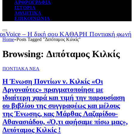
ΑΡΘΡΟΓΡΑΦΙΑ
ΙΣΤΟΡΙΑ
ΑΘΛΗΤΙΚΑ
ΕΠΙΚΟΙΝΩΝΙΑ
Home
»
Posts Tagged "Διπόταμος Κιλκίς"
Browsing:
Διπόταμος Κιλκίς
ΠΟΝΤΙΑΚΑ ΝΕΑ
Η Ένωση Ποντίων ν. Κιλκίς «Οι
Αργοναύτες» πραγματοποίησε με
ιδιαίτερη χαρά και τιμή την παρουσίαση
ου βιβλίου της συγγραφέως και μέλους
της Ένωσης, κας Μάρθας Λαζαρίδου-
Αθανασιάδου, «Ό,τι αφήσαμε πίσω μας»,
Διπόταμος Κιλκίς !