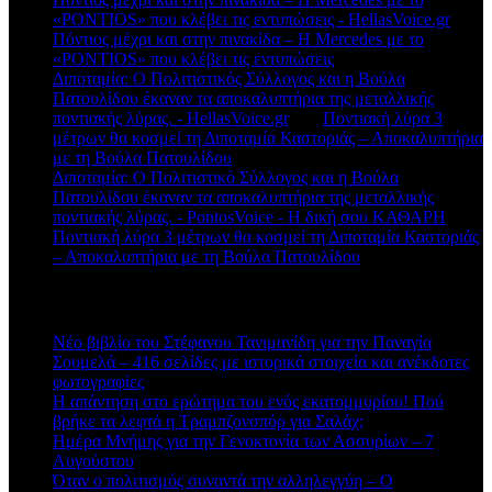
«PONTIOS» που κλέβει τις εντυπώσεις - HellasVoice.gr
στο
Πόντιος μέχρι και στην πινακίδα – Η Mercedes με το
«PONTIOS» που κλέβει τις εντυπώσεις
Διποταμία: Ο Πολιτιστικός Σύλλογος και η Βούλα
Πατουλίδου έκαναν τα αποκαλυπτήρια της μεταλλικής
ποντιακής λύρας. - HellasVoice.gr
στο
Ποντιακή λύρα 3
μέτρων θα κοσμεί τη Διποταμία Καστοριάς – Αποκαλυπτήρια
με τη Βούλα Πατουλίδου
Διποταμία: Ο Πολιτιστικό Σύλλογος και η Βούλα
Πατουλίδου έκαναν τα αποκαλυπτήρια της μεταλλικής
ποντιακής λύρας. - PontosVoice - H δική σου ΚΑΘΑΡΗ
στο
Ποντιακή λύρα 3 μέτρων θα κοσμεί τη Διποταμία Καστοριάς
– Αποκαλυπτήρια με τη Βούλα Πατουλίδου
Πρόσφατα άρθρα
Νέο βιβλίο του Στέφανου Τανιμανίδη για την Παναγία
Σουμελά – 416 σελίδες με ιστορικά στοιχεία και ανέκδοτες
φωτογραφίες
Η απάντηση στο ερώτημα του ενός εκατομμυρίου! Πού
βρήκε τα λεφτά η Τραμπζονσπόρ για Σαλάχ;
Ημέρα Μνήμης για την Γενοκτονία των Ασσυρίων – 7
Αυγούστου
Όταν ο πολιτισμός συναντά την αλληλεγγύη – Ο