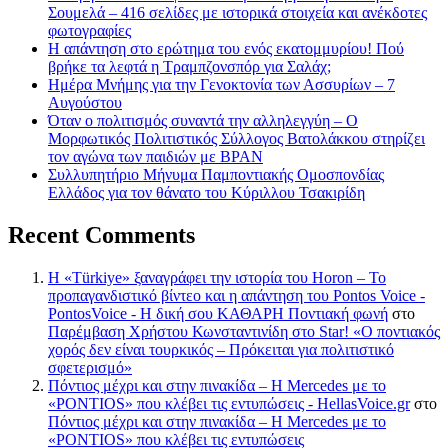
Σουμελά – 416 σελίδες με ιστορικά στοιχεία και ανέκδοτες
φωτογραφίες
Η απάντηση στο ερώτημα του ενός εκατομμυρίου! Πού
βρήκε τα λεφτά η Τραμπζονσπόρ για Σαλάχ;
Ημέρα Μνήμης για την Γενοκτονία των Ασσυρίων – 7
Αυγούστου
Όταν ο πολιτισμός συναντά την αλληλεγγύη – Ο
Μορφωτικός Πολιτιστικός Σύλλογος Βατολάκκου στηρίζει
τον αγώνα των παιδιών με BPAN
Συλλυπητήριο Μήνυμα Παμποντιακής Ομοσπονδίας
Ελλάδος για τον θάνατο του Κύριλλου Τσακιρίδη
Recent Comments
Η «Türkiye» ξαναγράφει την ιστορία του Horon – Το
προπαγανδιστικό βίντεο και η απάντηση του Pontos Voice -
PontosVoice - H δική σου ΚΑΘΑΡΗ Ποντιακή φωνή
στο
Παρέμβαση Χρήστου Κωνσταντινίδη στο Star! «Ο ποντιακός
χορός δεν είναι τουρκικός – Πρόκειται για πολιτιστικό
σφετερισμό»
Πόντιος μέχρι και στην πινακίδα – Η Mercedes με το
«PONTIOS» που κλέβει τις εντυπώσεις - HellasVoice.gr
στο
Πόντιος μέχρι και στην πινακίδα – Η Mercedes με το
«PONTIOS» που κλέβει τις εντυπώσεις