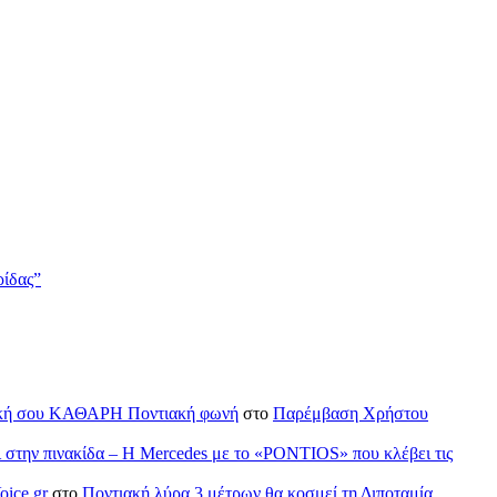
ρίδας”
H δική σου ΚΑΘΑΡΗ Ποντιακή φωνή
στο
Παρέμβαση Χρήστου
ι στην πινακίδα – Η Mercedes με το «PONTIOS» που κλέβει τις
oice.gr
στο
Ποντιακή λύρα 3 μέτρων θα κοσμεί τη Διποταμία