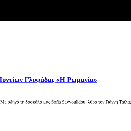
Ποντίων Γλυφάδας «Η Ρωμανία»
ά!Με οδηγό τη δασκάλα μας Sofia Savvoulidou, λύρα τον Γιάννη Ταϊλα