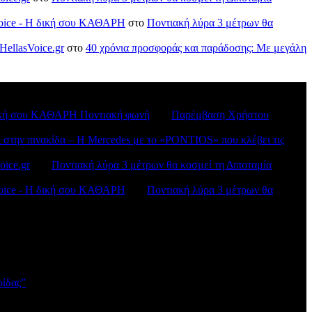
sVoice - H δική σου ΚΑΘΑΡΗ
στο
Ποντιακή λύρα 3 μέτρων θα
HellasVoice.gr
στο
40 χρόνια προσφοράς και παράδοσης: Με μεγάλη
H δική σου ΚΑΘΑΡΗ Ποντιακή φωνή
στο
Παρέμβαση Χρήστου
ι στην πινακίδα – Η Mercedes με το «PONTIOS» που κλέβει τις
oice.gr
στο
Ποντιακή λύρα 3 μέτρων θα κοσμεί τη Διποταμία
sVoice - H δική σου ΚΑΘΑΡΗ
στο
Ποντιακή λύρα 3 μέτρων θα
ρίδας”