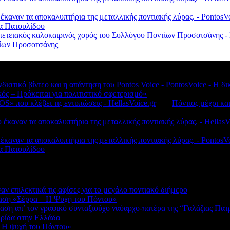
 έκαναν τα αποκαλυπτήρια της μεταλλικής ποντιακής λύρας. - Ponto
λα Πατουλίδου
πετειακός καλοκαιρινός χορός του Συλλόγου Ποντίων Προσοτσάνης - 
ντίων Προσοτσάνης
νδιστικό βίντεο και η απάντηση του Pontos Voice - PontosVoice - 
κός – Πρόκειται για πολιτιστικό σφετερισμό»
S» που κλέβει τις εντυπώσεις - HellasVoice.gr
στο
Πόντιος μέχρι κα
έκαναν τα αποκαλυπτήρια της μεταλλικής ποντιακής λύρας. - HellasV
 έκαναν τα αποκαλυπτήρια της μεταλλικής ποντιακής λύρας. - Ponto
λα Πατουλίδου
 επιλεκτικά τις αφίσες για το μεγάλο ποντιακό διήμερο
αση «Σέρρα – Η Ψυχή του Πόντου»
αση απ’ τον γραφικό συνταξιούχο ναύαρχο-πατέρα της “Γαλάζιας Πατ
ερίδα στην Ελλάδα
 Η ψυχή του Πόντου»