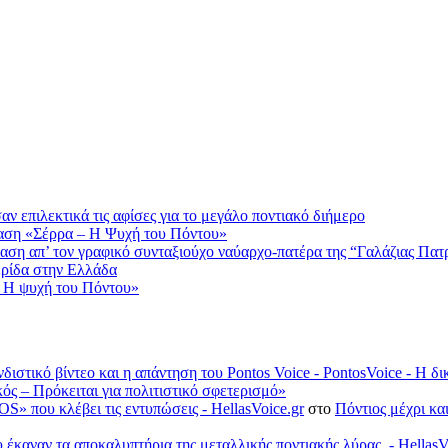
 επιλεκτικά τις αφίσες για το μεγάλο ποντιακό διήμερο
αση «Σέρρα – Η Ψυχή του Πόντου»
αση απ’ τον γραφικό συνταξιούχο ναύαρχο-πατέρα της “Γαλάζιας Πατ
ερίδα στην Ελλάδα
 Η ψυχή του Πόντου»
νδιστικό βίντεο και η απάντηση του Pontos Voice - PontosVoice - 
κός – Πρόκειται για πολιτιστικό σφετερισμό»
S» που κλέβει τις εντυπώσεις - HellasVoice.gr
στο
Πόντιος μέχρι κα
έκαναν τα αποκαλυπτήρια της μεταλλικής ποντιακής λύρας. - HellasV