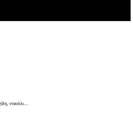
χίδη, νταούλι…