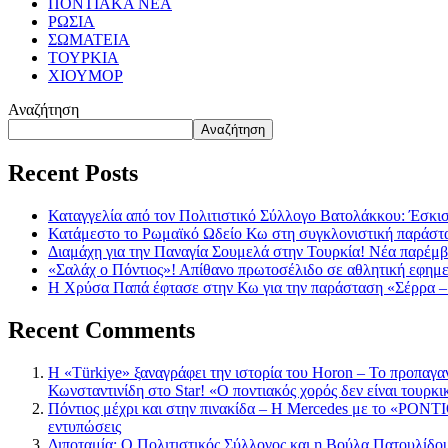
ΠΟΝΤΙΑΚΑ ΝΕΑ
ΡΩΣΙΑ
ΣΩΜΑΤΕΙΑ
ΤΟΥΡΚΙΑ
ΧΙΟΥΜΟΡ
Αναζήτηση
Αναζήτηση
Recent Posts
Καταγγελία από τον Πολιτιστικό Σύλλογο Βατολάκκου: Έσκισαν
Κατάμεστο το Ρωμαϊκό Ωδείο Κω στη συγκλονιστική παράστ
Διαμάχη για την Παναγία Σουμελά στην Τουρκία! Νέα παρέμβ
«Σαλάχ ο Πόντιος»! Απίθανο πρωτοσέλιδο σε αθλητική εφημ
Η Χρύσα Παπά έφτασε στην Κω για την παράσταση «Σέρρα –
Recent Comments
Η «Türkiye» ξαναγράφει την ιστορία του Horon – Το προπαγα
Κωνσταντινίδη στο Star! «Ο ποντιακός χορός δεν είναι τουρκι
Πόντιος μέχρι και στην πινακίδα – Η Mercedes με το «PONTIO
εντυπώσεις
Διποταμία: Ο Πολιτιστικός Σύλλογος και η Βούλα Πατουλίδου 