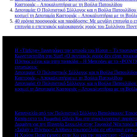
Καστοριάς – Αποκαλυπτήρια με τη Βούλα Πατουλίδου
Διποταμία: Ο Πολιτιστικό Σύλλογος και η Βούλα Πατουλίδου
κοσμεί τη Διποταμία Καστοριάς – Αποκαλυπτήρια με τη Βού
40 χρόνια προσφοράς και παράδοσης: Με μεγάλη επιτυχία ο ε
επιτυχία ο επετειακός καλοκαιρινός χορός του Συλλόγου Πο
Πρόσφατα σχόλια
Η «Türkiye» ξαναγράφει την ιστορία του Horon – Το προπαγα
Κωνσταντινίδη στο Star! «Ο ποντιακός χορός δεν είναι τουρκι
Πόντιος μέχρι και στην πινακίδα – Η Mercedes με το «PONTIO
εντυπώσεις
Διποταμία: Ο Πολιτιστικός Σύλλογος και η Βούλα Πατουλίδου 
Καστοριάς – Αποκαλυπτήρια με τη Βούλα Πατουλίδου
Διποταμία: Ο Πολιτιστικό Σύλλογος και η Βούλα Πατουλίδου
κοσμεί τη Διποταμία Καστοριάς – Αποκαλυπτήρια με τη Βού
Πρόσφατα άρθρα
Καταγγελία από τον Πολιτιστικό Σύλλογο Βατολάκκου: Έσκισαν
Κατάμεστο το Ρωμαϊκό Ωδείο Κω στη συγκλονιστική παράστ
Διαμάχη για την Παναγία Σουμελά στην Τουρκία! Νέα παρέμβ
«Σαλάχ ο Πόντιος»! Απίθανο πρωτοσέλιδο σε αθλητική εφημ
Η Χρύσα Παπά έφτασε στην Κω για την παράσταση «Σέρρα –