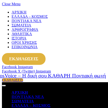
Close Menu
ΑΡΧΙΚΗ
ΕΛΛΑΔΑ – ΚΟΣΜΟΣ
ΠΟΝΤΙΑΚΑ ΝΕΑ
ΣΩΜΑΤΕΙΑ
ΑΡΘΡΟΓΡΑΦΙΑ
ΑΘΛΗΤΙΚΑ
ΙΣΤΟΡΙΑ
ΟΡΟΙ ΧΡΗΣΗΣ
ΕΠΙΚΟΙΝΩΝΙΑ
ΕΚΔΗΛΩΣΕΙΣ
Facebook
Instagram
Facebook
X (Twitter)
Instagram
ΕΚΔΗΛΩΣΕΙΣ
ΑΡΧΙΚΗ
ΠΟΝΤΙΑΚΑ ΝΕΑ
ΣΩΜΑΤΕΙΑ
ΕΛΛΑΔΑ – ΚΟΣΜΟΣ