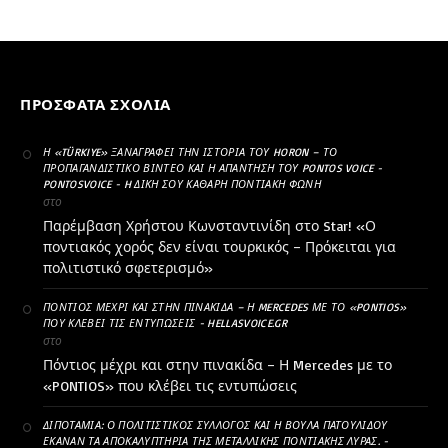
ΠΡΌΣΦΑΤΑ ΣΧΌΛΙΑ
Η «TÜRKIYE» ΞΑΝΑΓΡΆΦΕΙ ΤΗΝ ΙΣΤΟΡΊΑ ΤΟΥ HORON – ΤΟ
ΠΡΟΠΑΓΑΝΔΙΣΤΙΚΌ ΒΊΝΤΕΟ ΚΑΙ Η ΑΠΆΝΤΗΣΗ ΤΟΥ PONTOS VOICE -
PONTOSVOICE - H ΔΙΚΉ ΣΟΥ ΚΑΘΑΡΗ ΠΟΝΤΙΑΚΉ ΦΩΝΉ
στο
Παρέμβαση Χρήστου Κωνσταντινίδη στο Star! «Ο
ποντιακός χορός δεν είναι τουρκικός – Πρόκειται για
πολιτιστικό σφετερισμό»
ΠΌΝΤΙΟΣ ΜΈΧΡΙ ΚΑΙ ΣΤΗΝ ΠΙΝΑΚΊΔΑ – Η MERCEDES ΜΕ ΤΟ «PONTIOS»
ΠΟΥ ΚΛΈΒΕΙ ΤΙΣ ΕΝΤΥΠΏΣΕΙΣ - HELLASVOICE.GR
στο
Πόντιος μέχρι και στην πινακίδα – Η Mercedes με το
«PONTIOS» που κλέβει τις εντυπώσεις
ΔΙΠΟΤΑΜΊΑ: Ο ΠΟΛΙΤΙΣΤΙΚΌΣ ΣΎΛΛΟΓΟΣ ΚΑΙ Η ΒΟΎΛΑ ΠΑΤΟΥΛΊΔΟΥ
ΈΚΑΝΑΝ ΤΑ ΑΠΟΚΑΛΥΠΤΉΡΙΑ ΤΗΣ ΜΕΤΑΛΛΙΚΉΣ ΠΟΝΤΙΑΚΉΣ ΛΎΡΑΣ. -