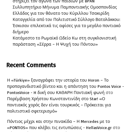
στηρίζει τον αγώνα των παιδιών με BPAN
Συλλυπητήριο Μήνυμα Παμποντιακής Ομοσπονδίας
Ελλάδος για τον θάνατο του Κύριλλου Τσακιρίδη
Καταγγελία από τον Πολιτιστικό Σύλλογο Βατολάκκου:
Έσκισαν επιλεκτικά τις αφίσες για το μεγάλο ποντιακό
διήμερο
Κατάμεστο το Ρωμαϊκό Ωδείο Κω στη συγκλονιστική
παράσταση «Σέρρα – Η Ψυχή του Πόντου»
Recent Comments
Η «Türkiye» ξαναγράφει την ιστορία του Horon – Το
προπαγανδιστικό βίντεο και η απάντηση του Pontos Voice -
PontosVoice - H δική σου ΚΑΘΑΡΗ Ποντιακή φωνή
στο
Παρέμβαση Χρήστου Κωνσταντινίδη στο Star! «Ο
ποντιακός χορός δεν είναι τουρκικός – Πρόκειται για
πολιτιστικό σφετερισμό»
Πόντιος μέχρι και στην πινακίδα – Η Mercedes με το
«PONTIOS» που κλέβει τις εντυπώσεις - HellasVoice.gr
στο