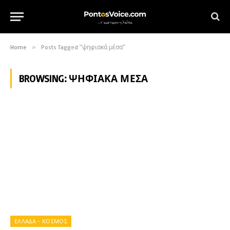
Home
»
Posts Tagged "ψηφιακά μέσα"
BROWSING:
ΨΗΦΙΑΚΆ ΜΈΣΑ
ΕΛΛΑΔΑ - ΚΟΣΜΟΣ