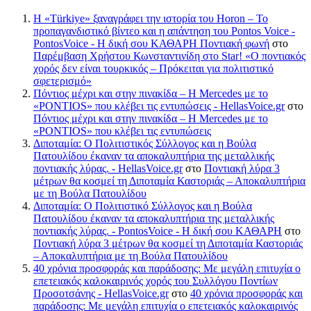
Η «Türkiye» ξαναγράφει την ιστορία του Horon – Το
προπαγανδιστικό βίντεο και η απάντηση του Pontos Voice -
PontosVoice - H δική σου ΚΑΘΑΡΗ Ποντιακή φωνή
στο
Παρέμβαση Χρήστου Κωνσταντινίδη στο Star! «Ο ποντιακός
χορός δεν είναι τουρκικός – Πρόκειται για πολιτιστικό
σφετερισμό»
Πόντιος μέχρι και στην πινακίδα – Η Mercedes με το
«PONTIOS» που κλέβει τις εντυπώσεις - HellasVoice.gr
στο
Πόντιος μέχρι και στην πινακίδα – Η Mercedes με το
«PONTIOS» που κλέβει τις εντυπώσεις
Διποταμία: Ο Πολιτιστικός Σύλλογος και η Βούλα
Πατουλίδου έκαναν τα αποκαλυπτήρια της μεταλλικής
ποντιακής λύρας. - HellasVoice.gr
στο
Ποντιακή λύρα 3
μέτρων θα κοσμεί τη Διποταμία Καστοριάς – Αποκαλυπτήρια
με τη Βούλα Πατουλίδου
Διποταμία: Ο Πολιτιστικό Σύλλογος και η Βούλα
Πατουλίδου έκαναν τα αποκαλυπτήρια της μεταλλικής
ποντιακής λύρας. - PontosVoice - H δική σου ΚΑΘΑΡΗ
στο
Ποντιακή λύρα 3 μέτρων θα κοσμεί τη Διποταμία Καστοριάς
– Αποκαλυπτήρια με τη Βούλα Πατουλίδου
40 χρόνια προσφοράς και παράδοσης: Με μεγάλη επιτυχία ο
επετειακός καλοκαιρινός χορός του Συλλόγου Ποντίων
Προσοτσάνης - HellasVoice.gr
στο
40 χρόνια προσφοράς και
παράδοσης: Με μεγάλη επιτυχία ο επετειακός καλοκαιρινός