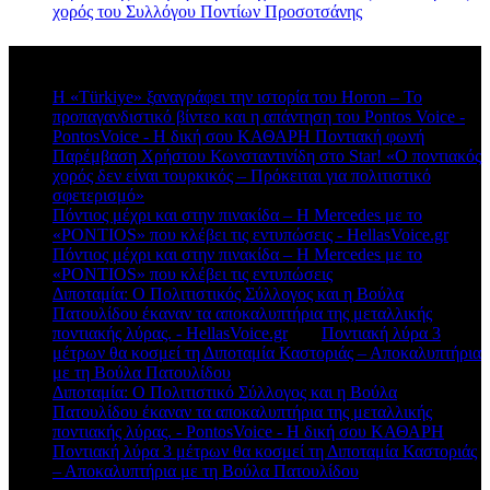
χορός του Συλλόγου Ποντίων Προσοτσάνης
Πρόσφατα σχόλια
Η «Türkiye» ξαναγράφει την ιστορία του Horon – Το
προπαγανδιστικό βίντεο και η απάντηση του Pontos Voice -
PontosVoice - H δική σου ΚΑΘΑΡΗ Ποντιακή φωνή
στο
Παρέμβαση Χρήστου Κωνσταντινίδη στο Star! «Ο ποντιακός
χορός δεν είναι τουρκικός – Πρόκειται για πολιτιστικό
σφετερισμό»
Πόντιος μέχρι και στην πινακίδα – Η Mercedes με το
«PONTIOS» που κλέβει τις εντυπώσεις - HellasVoice.gr
στο
Πόντιος μέχρι και στην πινακίδα – Η Mercedes με το
«PONTIOS» που κλέβει τις εντυπώσεις
Διποταμία: Ο Πολιτιστικός Σύλλογος και η Βούλα
Πατουλίδου έκαναν τα αποκαλυπτήρια της μεταλλικής
ποντιακής λύρας. - HellasVoice.gr
στο
Ποντιακή λύρα 3
μέτρων θα κοσμεί τη Διποταμία Καστοριάς – Αποκαλυπτήρια
με τη Βούλα Πατουλίδου
Διποταμία: Ο Πολιτιστικό Σύλλογος και η Βούλα
Πατουλίδου έκαναν τα αποκαλυπτήρια της μεταλλικής
ποντιακής λύρας. - PontosVoice - H δική σου ΚΑΘΑΡΗ
στο
Ποντιακή λύρα 3 μέτρων θα κοσμεί τη Διποταμία Καστοριάς
– Αποκαλυπτήρια με τη Βούλα Πατουλίδου