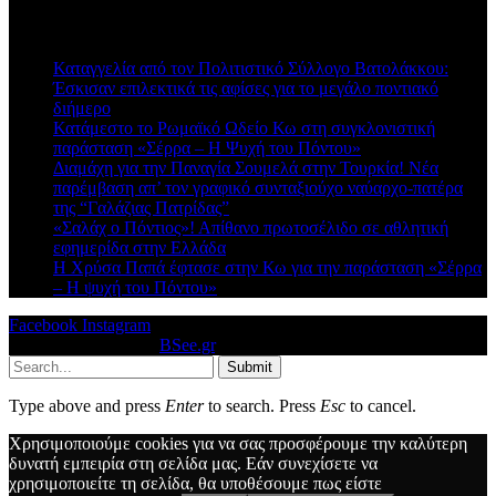
Πρόσφατα άρθρα
Καταγγελία από τον Πολιτιστικό Σύλλογο Βατολάκκου:
Έσκισαν επιλεκτικά τις αφίσες για το μεγάλο ποντιακό
διήμερο
Κατάμεστο το Ρωμαϊκό Ωδείο Κω στη συγκλονιστική
παράσταση «Σέρρα – Η Ψυχή του Πόντου»
Διαμάχη για την Παναγία Σουμελά στην Τουρκία! Νέα
παρέμβαση απ’ τον γραφικό συνταξιούχο ναύαρχο-πατέρα
της “Γαλάζιας Πατρίδας”
«Σαλάχ ο Πόντιος»! Απίθανο πρωτοσέλιδο σε αθλητική
εφημερίδα στην Ελλάδα
Η Χρύσα Παπά έφτασε στην Κω για την παράσταση «Σέρρα
– Η ψυχή του Πόντου»
Facebook
Instagram
© 2026 Designed by
BSee.gr
.
Submit
Type above and press
Enter
to search. Press
Esc
to cancel.
Χρησιμοποιούμε cookies για να σας προσφέρουμε την καλύτερη
δυνατή εμπειρία στη σελίδα μας. Εάν συνεχίσετε να
χρησιμοποιείτε τη σελίδα, θα υποθέσουμε πως είστε