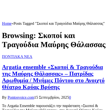
Home
»
Posts Tagged "Σκοποί και Τραγούδια Μαύρης Θάλασσας"
Browsing:
Σκοποί και
Τραγούδια Μαύρης Θάλασσας
ΠΟΝΤΙΑΚΑ ΝΕΑ
Argatia ensemble «Σκοποί & Τραγούδια
της Μαύρης Θάλασσας» – Πατρίδας
Αρωθυμία / Μνήμες Πόντου στο Ανοιχτό
Θέατρο Κρύας Βρύσης
By
Pontosvoice.com
15 Σεπτεμβρίου, 2025
0
Το Argatia Ensemble παρουσιάζει την παράσταση «Σκοποί &