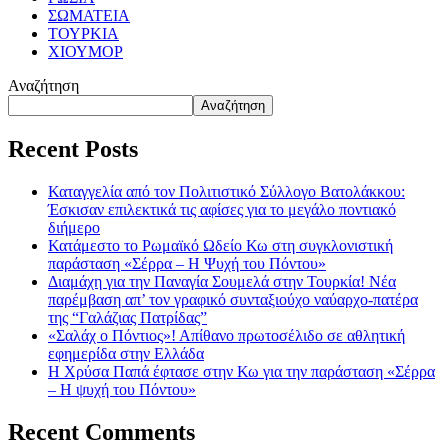
ΣΩΜΑΤΕΙΑ
ΤΟΥΡΚΙΑ
ΧΙΟΥΜΟΡ
Αναζήτηση
Αναζήτηση
Recent Posts
Καταγγελία από τον Πολιτιστικό Σύλλογο Βατολάκκου:
Έσκισαν επιλεκτικά τις αφίσες για το μεγάλο ποντιακό
διήμερο
Κατάμεστο το Ρωμαϊκό Ωδείο Κω στη συγκλονιστική
παράσταση «Σέρρα – Η Ψυχή του Πόντου»
Διαμάχη για την Παναγία Σουμελά στην Τουρκία! Νέα
παρέμβαση απ’ τον γραφικό συνταξιούχο ναύαρχο-πατέρα
της “Γαλάζιας Πατρίδας”
«Σαλάχ ο Πόντιος»! Απίθανο πρωτοσέλιδο σε αθλητική
εφημερίδα στην Ελλάδα
Η Χρύσα Παπά έφτασε στην Κω για την παράσταση «Σέρρα
– Η ψυχή του Πόντου»
Recent Comments