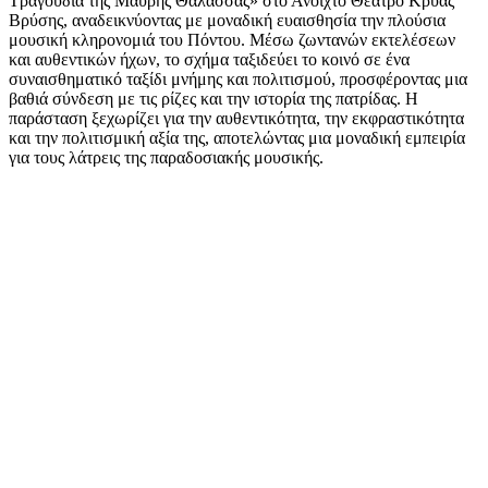
Τραγούδια της Μαύρης Θάλασσας» στο Ανοιχτό Θέατρο Κρύας
Βρύσης, αναδεικνύοντας με μοναδική ευαισθησία την πλούσια
μουσική κληρονομιά του Πόντου. Μέσω ζωντανών εκτελέσεων
και αυθεντικών ήχων, το σχήμα ταξιδεύει το κοινό σε ένα
συναισθηματικό ταξίδι μνήμης και πολιτισμού, προσφέροντας μια
βαθιά σύνδεση με τις ρίζες και την ιστορία της πατρίδας. Η
παράσταση ξεχωρίζει για την αυθεντικότητα, την εκφραστικότητα
και την πολιτισμική αξία της, αποτελώντας μια μοναδική εμπειρία
για τους λάτρεις της παραδοσιακής μουσικής.