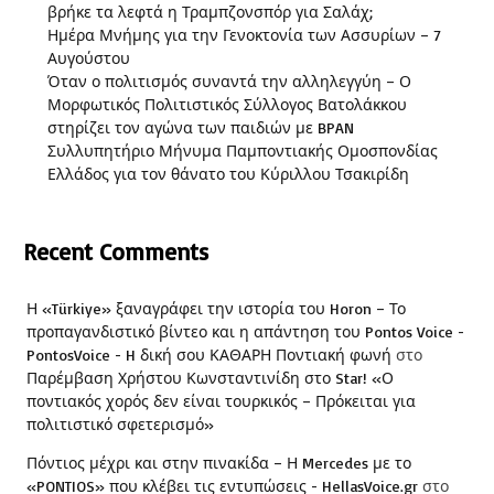
βρήκε τα λεφτά η Τραμπζονσπόρ για Σαλάχ;
Ημέρα Μνήμης για την Γενοκτονία των Ασσυρίων – 7
Αυγούστου
Όταν ο πολιτισμός συναντά την αλληλεγγύη – Ο
Μορφωτικός Πολιτιστικός Σύλλογος Βατολάκκου
στηρίζει τον αγώνα των παιδιών με BPAN
Συλλυπητήριο Μήνυμα Παμποντιακής Ομοσπονδίας
Ελλάδος για τον θάνατο του Κύριλλου Τσακιρίδη
Recent Comments
Η «Türkiye» ξαναγράφει την ιστορία του Horon – Το
προπαγανδιστικό βίντεο και η απάντηση του Pontos Voice -
PontosVoice - H δική σου ΚΑΘΑΡΗ Ποντιακή φωνή
στο
Παρέμβαση Χρήστου Κωνσταντινίδη στο Star! «Ο
ποντιακός χορός δεν είναι τουρκικός – Πρόκειται για
πολιτιστικό σφετερισμό»
Πόντιος μέχρι και στην πινακίδα – Η Mercedes με το
«PONTIOS» που κλέβει τις εντυπώσεις - HellasVoice.gr
στο