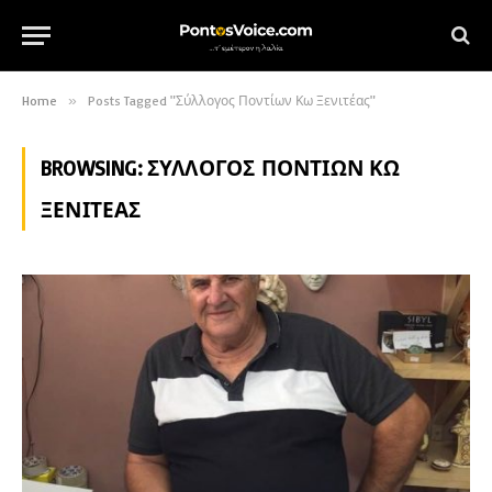
Home
»
Posts Tagged "Σύλλογος Ποντίων Κω Ξενιτέας"
BROWSING:
ΣΎΛΛΟΓΟΣ ΠΟΝΤΊΩΝ ΚΩ
ΞΕΝΙΤΈΑΣ