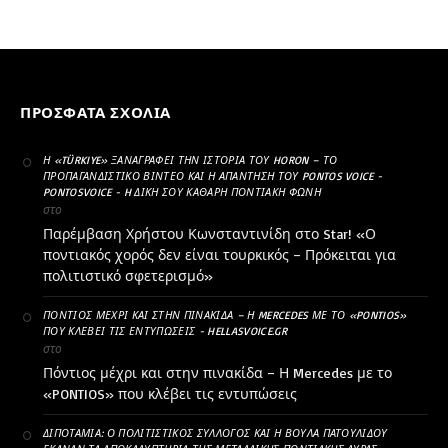
ΠΡΌΣΦΑΤΑ ΣΧΌΛΙΑ
Η «TÜRKIYE» ΞΑΝΑΓΡΆΦΕΙ ΤΗΝ ΙΣΤΟΡΊΑ ΤΟΥ HORON – ΤΟ
ΠΡΟΠΑΓΑΝΔΙΣΤΙΚΌ ΒΊΝΤΕΟ ΚΑΙ Η ΑΠΆΝΤΗΣΗ ΤΟΥ PONTOS VOICE -
PONTOSVOICE - H ΔΙΚΉ ΣΟΥ ΚΑΘΑΡΗ ΠΟΝΤΙΑΚΉ ΦΩΝΉ
στο
Παρέμβαση Χρήστου Κωνσταντινίδη στο Star! «Ο
ποντιακός χορός δεν είναι τουρκικός – Πρόκειται για
πολιτιστικό σφετερισμό»
ΠΌΝΤΙΟΣ ΜΈΧΡΙ ΚΑΙ ΣΤΗΝ ΠΙΝΑΚΊΔΑ – Η MERCEDES ΜΕ ΤΟ «PONTIOS»
ΠΟΥ ΚΛΈΒΕΙ ΤΙΣ ΕΝΤΥΠΏΣΕΙΣ - HELLASVOICE.GR
στο
Πόντιος μέχρι και στην πινακίδα – Η Mercedes με το
«PONTIOS» που κλέβει τις εντυπώσεις
ΔΙΠΟΤΑΜΊΑ: Ο ΠΟΛΙΤΙΣΤΙΚΌΣ ΣΎΛΛΟΓΟΣ ΚΑΙ Η ΒΟΎΛΑ ΠΑΤΟΥΛΊΔΟΥ