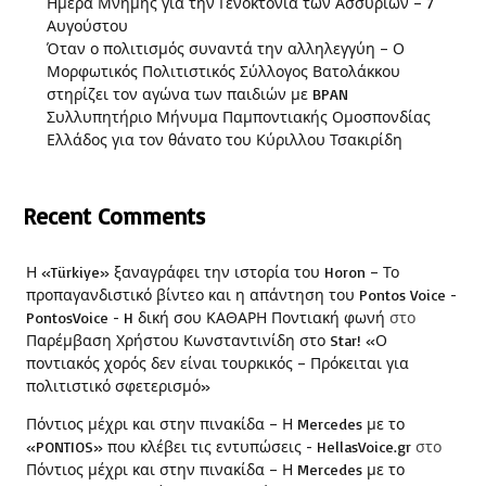
Ημέρα Μνήμης για την Γενοκτονία των Ασσυρίων – 7
Αυγούστου
Όταν ο πολιτισμός συναντά την αλληλεγγύη – Ο
Μορφωτικός Πολιτιστικός Σύλλογος Βατολάκκου
στηρίζει τον αγώνα των παιδιών με BPAN
Συλλυπητήριο Μήνυμα Παμποντιακής Ομοσπονδίας
Ελλάδος για τον θάνατο του Κύριλλου Τσακιρίδη
Recent Comments
Η «Türkiye» ξαναγράφει την ιστορία του Horon – Το
προπαγανδιστικό βίντεο και η απάντηση του Pontos Voice -
PontosVoice - H δική σου ΚΑΘΑΡΗ Ποντιακή φωνή
στο
Παρέμβαση Χρήστου Κωνσταντινίδη στο Star! «Ο
ποντιακός χορός δεν είναι τουρκικός – Πρόκειται για
πολιτιστικό σφετερισμό»
Πόντιος μέχρι και στην πινακίδα – Η Mercedes με το
«PONTIOS» που κλέβει τις εντυπώσεις - HellasVoice.gr
στο
Πόντιος μέχρι και στην πινακίδα – Η Mercedes με το