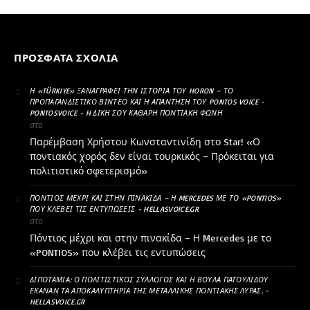
ΠΡΌΣΦΑΤΑ ΣΧΌΛΙΑ
Η «TÜRKIYE» ΞΑΝΑΓΡΆΦΕΙ ΤΗΝ ΙΣΤΟΡΊΑ ΤΟΥ HORON – ΤΟ
ΠΡΟΠΑΓΑΝΔΙΣΤΙΚΌ ΒΊΝΤΕΟ ΚΑΙ Η ΑΠΆΝΤΗΣΗ ΤΟΥ PONTOS VOICE -
PONTOSVOICE - H ΔΙΚΉ ΣΟΥ ΚΑΘΑΡΗ ΠΟΝΤΙΑΚΉ ΦΩΝΉ
στο
Παρέμβαση Χρήστου Κωνσταντινίδη στο Star! «Ο
ποντιακός χορός δεν είναι τουρκικός – Πρόκειται για
πολιτιστικό σφετερισμό»
ΠΌΝΤΙΟΣ ΜΈΧΡΙ ΚΑΙ ΣΤΗΝ ΠΙΝΑΚΊΔΑ – Η MERCEDES ΜΕ ΤΟ «PONTIOS»
ΠΟΥ ΚΛΈΒΕΙ ΤΙΣ ΕΝΤΥΠΏΣΕΙΣ - HELLASVOICE.GR
στο
Πόντιος μέχρι και στην πινακίδα – Η Mercedes με το
«PONTIOS» που κλέβει τις εντυπώσεις
ΔΙΠΟΤΑΜΊΑ: Ο ΠΟΛΙΤΙΣΤΙΚΌΣ ΣΎΛΛΟΓΟΣ ΚΑΙ Η ΒΟΎΛΑ ΠΑΤΟΥΛΊΔΟΥ
ΈΚΑΝΑΝ ΤΑ ΑΠΟΚΑΛΥΠΤΉΡΙΑ ΤΗΣ ΜΕΤΑΛΛΙΚΉΣ ΠΟΝΤΙΑΚΉΣ ΛΎΡΑΣ. -
HELLASVOICE.GR