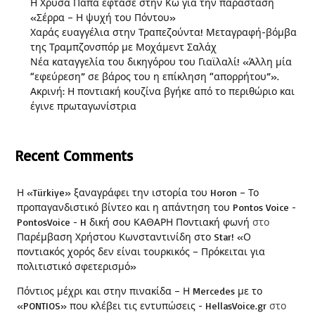
Η Χρύσα Παπά έφτασε στην Κω για την παράσταση
«Σέρρα – Η ψυχή του Πόντου»
Χαράς ευαγγέλια στην Τραπεζούντα! Μεταγραφή-βόμβα
της Τραμπζονσπόρ με Μοχάμεντ Σαλάχ
Νέα καταγγελία του δικηγόρου του Γιαϊλαλί! «Άλλη μία
“εφεύρεση” σε βάρος του η επίκληση “απορρήτου”».
Ακρινή: Η ποντιακή κουζίνα βγήκε από το περιθώριο και
έγινε πρωταγωνίστρια
Recent Comments
Η «Türkiye» ξαναγράφει την ιστορία του Horon – Το
προπαγανδιστικό βίντεο και η απάντηση του Pontos Voice -
PontosVoice - H δική σου ΚΑΘΑΡΗ Ποντιακή φωνή
στο
Παρέμβαση Χρήστου Κωνσταντινίδη στο Star! «Ο
ποντιακός χορός δεν είναι τουρκικός – Πρόκειται για
πολιτιστικό σφετερισμό»
Πόντιος μέχρι και στην πινακίδα – Η Mercedes με το
«PONTIOS» που κλέβει τις εντυπώσεις - HellasVoice.gr
στο