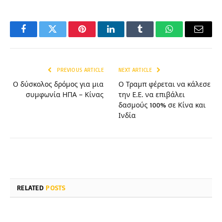
Facebook
Twitter
Pinterest
LinkedIn
Tumblr
WhatsApp
Email
PREVIOUS ARTICLE
NEXT ARTICLE
Ο δύσκολος δρόμος για μια
Ο Τραμπ φέρεται να κάλεσε
συμφωνία ΗΠΑ – Κίνας
την Ε.Ε. να επιβάλει
δασμούς 100% σε Κίνα και
Ινδία
RELATED
POSTS