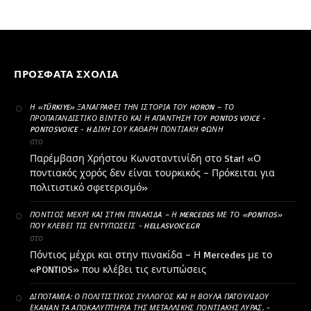
ΠΡΌΣΦΑΤΑ ΣΧΌΛΙΑ
Η «TÜRKIYE» ΞΑΝΑΓΡΆΦΕΙ ΤΗΝ ΙΣΤΟΡΊΑ ΤΟΥ HORON – ΤΟ
ΠΡΟΠΑΓΑΝΔΙΣΤΙΚΌ ΒΊΝΤΕΟ ΚΑΙ Η ΑΠΆΝΤΗΣΗ ΤΟΥ PONTOS VOICE -
PONTOSVOICE - H ΔΙΚΉ ΣΟΥ ΚΑΘΑΡΗ ΠΟΝΤΙΑΚΉ ΦΩΝΉ
στο
Παρέμβαση Χρήστου Κωνσταντινίδη στο Star! «Ο
ποντιακός χορός δεν είναι τουρκικός – Πρόκειται για
πολιτιστικό σφετερισμό»
ΠΌΝΤΙΟΣ ΜΈΧΡΙ ΚΑΙ ΣΤΗΝ ΠΙΝΑΚΊΔΑ – Η MERCEDES ΜΕ ΤΟ «PONTIOS»
ΠΟΥ ΚΛΈΒΕΙ ΤΙΣ ΕΝΤΥΠΏΣΕΙΣ - HELLASVOICE.GR
στο
Πόντιος μέχρι και στην πινακίδα – Η Mercedes με το
«PONTIOS» που κλέβει τις εντυπώσεις
ΔΙΠΟΤΑΜΊΑ: Ο ΠΟΛΙΤΙΣΤΙΚΌΣ ΣΎΛΛΟΓΟΣ ΚΑΙ Η ΒΟΎΛΑ ΠΑΤΟΥΛΊΔΟΥ
ΈΚΑΝΑΝ ΤΑ ΑΠΟΚΑΛΥΠΤΉΡΙΑ ΤΗΣ ΜΕΤΑΛΛΙΚΉΣ ΠΟΝΤΙΑΚΉΣ ΛΎΡΑΣ. -