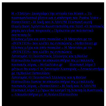
Πρόσφατα σχόλια
Η «Türkiye» ξαναγράφει την ιστορία του Horon – Το
προπαγανδιστικό βίντεο και η απάντηση του Pontos Voice -
PontosVoice - H δική σου ΚΑΘΑΡΗ Ποντιακή φωνή
στο
Παρέμβαση Χρήστου Κωνσταντινίδη στο Star! «Ο ποντιακός
χορός δεν είναι τουρκικός – Πρόκειται για πολιτιστικό
σφετερισμό»
Πόντιος μέχρι και στην πινακίδα – Η Mercedes με το
«PONTIOS» που κλέβει τις εντυπώσεις - HellasVoice.gr
στο
Πόντιος μέχρι και στην πινακίδα – Η Mercedes με το
«PONTIOS» που κλέβει τις εντυπώσεις
Διποταμία: Ο Πολιτιστικός Σύλλογος και η Βούλα
Πατουλίδου έκαναν τα αποκαλυπτήρια της μεταλλικής
ποντιακής λύρας. - HellasVoice.gr
στο
Ποντιακή λύρα 3
μέτρων θα κοσμεί τη Διποταμία Καστοριάς – Αποκαλυπτήρια
με τη Βούλα Πατουλίδου
Διποταμία: Ο Πολιτιστικό Σύλλογος και η Βούλα
Πατουλίδου έκαναν τα αποκαλυπτήρια της μεταλλικής
ποντιακής λύρας. - PontosVoice - H δική σου ΚΑΘΑΡΗ
στο
Ποντιακή λύρα 3 μέτρων θα κοσμεί τη Διποταμία Καστοριάς
– Αποκαλυπτήρια με τη Βούλα Πατουλίδου
Πρόσφατα άρθρα