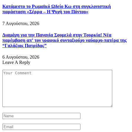
Κατάμεστο το Ρωμαϊκό Ωδείο Κω στη συγκλονιστική
παράσταση «Σέρρα – Η Ψυχή του Πόντου»
7 Αυγούστου, 2026
Διαμάχη για την Παναγία Σουμελά στην Τουρκία! Νέα
παρέμβαση απ’ τον γραφικό συνταξιούχο ναύαρχο-πατέρα της
“Γαλάζιας Πατρίδας”
6 Αυγούστου, 2026
Leave A Reply