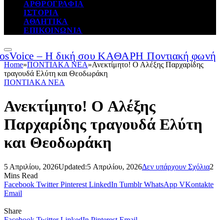
ΑΡΘΡΟΓΡΑΦΙΑ
ΙΣΤΟΡΙΑ
ΑΘΛΗΤΙΚΑ
ΕΠΙΚΟΙΝΩΝΙΑ
Home
»
ΠΟΝΤΙΑΚΑ ΝΕΑ
»
Ανεκτίμητο! Ο Αλέξης Παρχαρίδης
τραγουδά Ελύτη και Θεοδωράκη
ΠΟΝΤΙΑΚΑ ΝΕΑ
Ανεκτίμητο! Ο Αλέξης
Παρχαρίδης τραγουδά Ελύτη
και Θεοδωράκη
5 Απριλίου, 2026
Updated:
5 Απριλίου, 2026
Δεν υπάρχουν Σχόλια
2
Mins Read
Facebook
Twitter
Pinterest
LinkedIn
Tumblr
WhatsApp
VKontakte
Email
Share
Facebook
Twitter
LinkedIn
Pinterest
Email