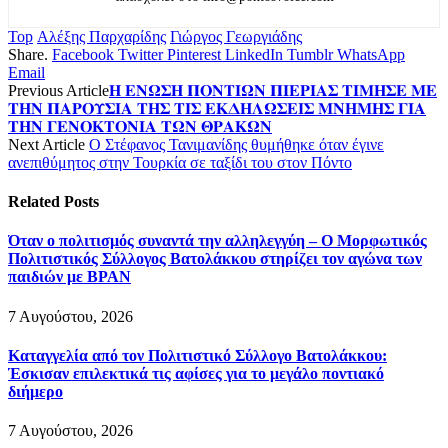
Top
Αλέξης Παρχαρίδης
Γιώργος Γεωργιάδης
Share.
Facebook
Twitter
Pinterest
LinkedIn
Tumblr
WhatsApp
Email
Previous Article
𝚮 𝚬𝚴𝛀𝚺𝚮 𝚷𝚶𝚴𝚻𝚰𝛀𝚴 𝚷𝚰𝚬𝚸𝚰𝚨𝚺 𝚻𝚰𝚳𝚮𝚺𝚬 𝚳𝚬
𝚻𝚮𝚴 𝚷𝚨𝚸𝚶𝚼𝚺𝚰𝚨 𝚻𝚮𝚺 𝚻𝚰𝚺 𝚬𝚱𝚫𝚮𝚲𝛀𝚺𝚬𝚰𝚺 𝚳𝚴𝚮𝚳𝚮𝚺 𝚪𝚰𝚨
𝚻𝚮𝚴 𝚪𝚬𝚴𝚶𝚱𝚻𝚶𝚴𝚰𝚨 𝚻𝛀𝚴 𝚯𝚸𝚨𝚱𝛀𝚴
Next Article
Ο Στέφανος Τανιμανίδης θυμήθηκε όταν έγινε
ανεπιθύμητος στην Τουρκία σε ταξίδι του στον Πόντο
Related
Posts
Όταν ο πολιτισμός συναντά την αλληλεγγύη – Ο Μορφωτικός
Πολιτιστικός Σύλλογος Βατολάκκου στηρίζει τον αγώνα των
παιδιών με BPAN
7 Αυγούστου, 2026
Καταγγελία από τον Πολιτιστικό Σύλλογο Βατολάκκου:
Έσκισαν επιλεκτικά τις αφίσες για το μεγάλο ποντιακό
διήμερο
7 Αυγούστου, 2026