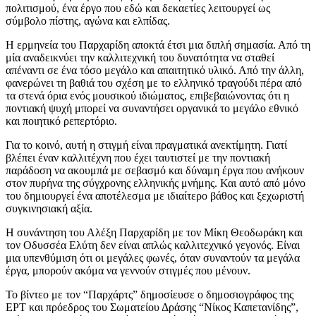
πολιτισμού, ένα έργο που εδώ και δεκαετίες λειτουργεί ως
σύμβολο πίστης, αγώνα και ελπίδας.
Η ερμηνεία του Παρχαρίδη αποκτά έτσι μια διπλή σημασία. Από τη
μία αναδεικνύει την καλλιτεχνική του δυνατότητα να σταθεί
απέναντι σε ένα τόσο μεγάλο και απαιτητικό υλικό. Από την άλλη,
φανερώνει τη βαθιά του σχέση με το ελληνικό τραγούδι πέρα από
τα στενά όρια ενός μουσικού ιδιώματος, επιβεβαιώνοντας ότι η
ποντιακή ψυχή μπορεί να συναντήσει οργανικά το μεγάλο εθνικό
και ποιητικό ρεπερτόριο.
Για το κοινό, αυτή η στιγμή είναι πραγματικά ανεκτίμητη. Γιατί
βλέπει έναν καλλιτέχνη που έχει ταυτιστεί με την ποντιακή
παράδοση να ακουμπά με σεβασμό και δύναμη έργα που ανήκουν
στον πυρήνα της σύγχρονης ελληνικής μνήμης. Και αυτό από μόνο
του δημιουργεί ένα αποτέλεσμα με ιδιαίτερο βάθος και ξεχωριστή
συγκινησιακή αξία.
Η συνάντηση του Αλέξη Παρχαρίδη με τον Μίκη Θεοδωράκη και
τον Οδυσσέα Ελύτη δεν είναι απλώς καλλιτεχνικό γεγονός. Είναι
μια υπενθύμιση ότι οι μεγάλες φωνές, όταν συναντούν τα μεγάλα
έργα, μπορούν ακόμα να γεννούν στιγμές που μένουν.
Το βίντεο με τον “Παρχάρτς” δημοσίευσε ο δημοσιογράφος της
ΕΡΤ και πρόεδρος του Σωματείου Δράσης “Νίκος Καπετανίδης”,