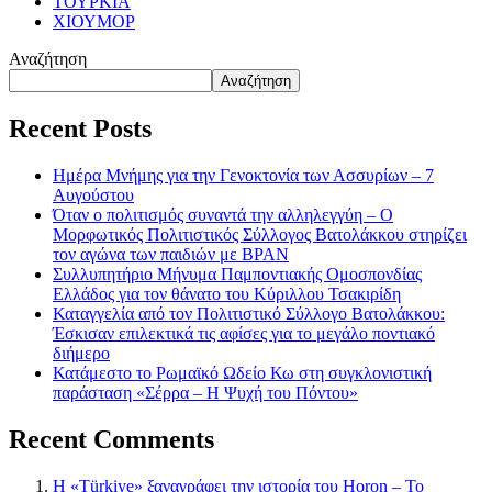
ΤΟΥΡΚΙΑ
ΧΙΟΥΜΟΡ
Αναζήτηση
Αναζήτηση
Recent Posts
Ημέρα Μνήμης για την Γενοκτονία των Ασσυρίων – 7
Αυγούστου
Όταν ο πολιτισμός συναντά την αλληλεγγύη – Ο
Μορφωτικός Πολιτιστικός Σύλλογος Βατολάκκου στηρίζει
τον αγώνα των παιδιών με BPAN
Συλλυπητήριο Μήνυμα Παμποντιακής Ομοσπονδίας
Ελλάδος για τον θάνατο του Κύριλλου Τσακιρίδη
Καταγγελία από τον Πολιτιστικό Σύλλογο Βατολάκκου:
Έσκισαν επιλεκτικά τις αφίσες για το μεγάλο ποντιακό
διήμερο
Κατάμεστο το Ρωμαϊκό Ωδείο Κω στη συγκλονιστική
παράσταση «Σέρρα – Η Ψυχή του Πόντου»
Recent Comments
Η «Türkiye» ξαναγράφει την ιστορία του Horon – Το