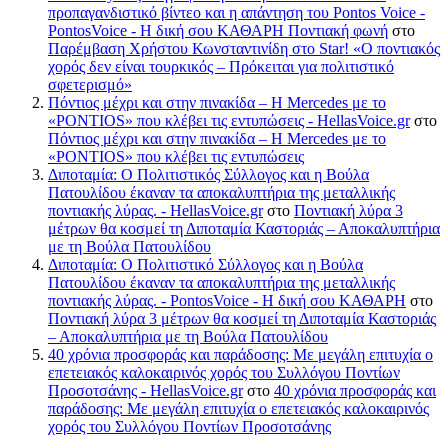
προπαγανδιστικό βίντεο και η απάντηση του Pontos Voice -
PontosVoice - H δική σου ΚΑΘΑΡΗ Ποντιακή φωνή
στο
Παρέμβαση Χρήστου Κωνσταντινίδη στο Star! «Ο ποντιακός
χορός δεν είναι τουρκικός – Πρόκειται για πολιτιστικό
σφετερισμό»
Πόντιος μέχρι και στην πινακίδα – Η Mercedes με το
«PONTIOS» που κλέβει τις εντυπώσεις - HellasVoice.gr
στο
Πόντιος μέχρι και στην πινακίδα – Η Mercedes με το
«PONTIOS» που κλέβει τις εντυπώσεις
Διποταμία: Ο Πολιτιστικός Σύλλογος και η Βούλα
Πατουλίδου έκαναν τα αποκαλυπτήρια της μεταλλικής
ποντιακής λύρας. - HellasVoice.gr
στο
Ποντιακή λύρα 3
μέτρων θα κοσμεί τη Διποταμία Καστοριάς – Αποκαλυπτήρια
με τη Βούλα Πατουλίδου
Διποταμία: Ο Πολιτιστικό Σύλλογος και η Βούλα
Πατουλίδου έκαναν τα αποκαλυπτήρια της μεταλλικής
ποντιακής λύρας. - PontosVoice - H δική σου ΚΑΘΑΡΗ
στο
Ποντιακή λύρα 3 μέτρων θα κοσμεί τη Διποταμία Καστοριάς
– Αποκαλυπτήρια με τη Βούλα Πατουλίδου
40 χρόνια προσφοράς και παράδοσης: Με μεγάλη επιτυχία ο
επετειακός καλοκαιρινός χορός του Συλλόγου Ποντίων
Προσοτσάνης - HellasVoice.gr
στο
40 χρόνια προσφοράς και
παράδοσης: Με μεγάλη επιτυχία ο επετειακός καλοκαιρινός
χορός του Συλλόγου Ποντίων Προσοτσάνης