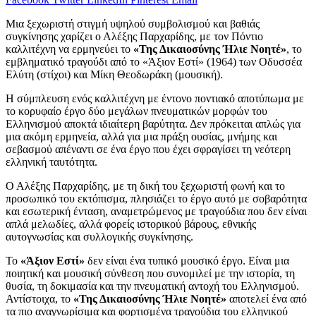
Μια ξεχωριστή στιγμή υψηλού συμβολισμού και βαθιάς
συγκίνησης χαρίζει ο Αλέξης Παρχαρίδης, με τον Πόντιο
καλλιτέχνη να ερμηνεύει το
«Της Δικαιοσύνης Ήλιε Νοητέ»
, το
εμβληματικό τραγούδι από το «Άξιον Εστί» (1964) των Οδυσσέα
Ελύτη (στίχοι) και Μίκη Θεοδωράκη (μουσική).
Η σύμπλευση ενός καλλιτέχνη με έντονο ποντιακό αποτύπωμα με
το κορυφαίο έργο δύο μεγάλων πνευματικών μορφών του
Ελληνισμού αποκτά ιδιαίτερη βαρύτητα. Δεν πρόκειται απλώς για
μια ακόμη ερμηνεία, αλλά για μια πράξη ουσίας, μνήμης και
σεβασμού απέναντι σε ένα έργο που έχει σφραγίσει τη νεότερη
ελληνική ταυτότητα.
Ο Αλέξης Παρχαρίδης, με τη δική του ξεχωριστή φωνή και το
προσωπικό του εκτόπισμα, πλησιάζει το έργο αυτό με σοβαρότητα
και εσωτερική ένταση, αναμετρώμενος με τραγούδια που δεν είναι
απλά μελωδίες, αλλά φορείς ιστορικού βάρους, εθνικής
αυτογνωσίας και συλλογικής συγκίνησης.
Το
«Άξιον Εστί»
δεν είναι ένα τυπικό μουσικό έργο. Είναι μια
ποιητική και μουσική σύνθεση που συνομιλεί με την ιστορία, τη
θυσία, τη δοκιμασία και την πνευματική αντοχή του Ελληνισμού.
Αντίστοιχα, το
«Της Δικαιοσύνης Ήλιε Νοητέ»
αποτελεί ένα από
τα πιο αναγνωρίσιμα και φορτισμένα τραγούδια του ελληνικού