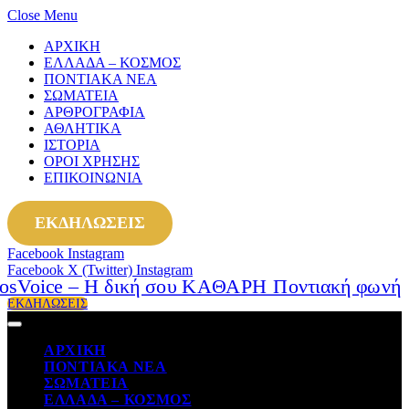
Close Menu
ΑΡΧΙΚΗ
ΕΛΛΑΔΑ – ΚΟΣΜΟΣ
ΠΟΝΤΙΑΚΑ ΝΕΑ
ΣΩΜΑΤΕΙΑ
ΑΡΘΡΟΓΡΑΦΙΑ
ΑΘΛΗΤΙΚΑ
ΙΣΤΟΡΙΑ
ΟΡΟΙ ΧΡΗΣΗΣ
ΕΠΙΚΟΙΝΩΝΙΑ
ΕΚΔΗΛΩΣΕΙΣ
Facebook
Instagram
Facebook
X (Twitter)
Instagram
ΕΚΔΗΛΩΣΕΙΣ
ΑΡΧΙΚΗ
ΠΟΝΤΙΑΚΑ ΝΕΑ
ΣΩΜΑΤΕΙΑ
ΕΛΛΑΔΑ – ΚΟΣΜΟΣ