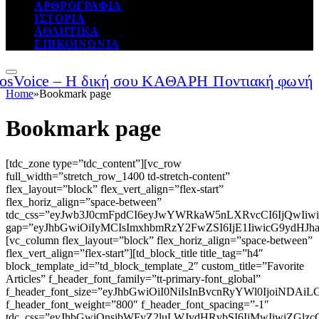
ΑΡΘΡΟΓΡΑΦΙΑ
ΙΣΤΟΡΙΑ
ΑΘΛΗΤΙΚΑ
ΕΠΙΚΟΙΝΩΝΙΑ
Home
»
Bookmark page
Bookmark page
[tdc_zone type=”tdc_content”][vc_row
full_width=”stretch_row_1400 td-stretch-content”
flex_layout=”block” flex_vert_align=”flex-start”
flex_horiz_align=”space-between”
tdc_css=”eyJwb3J0cmFpdCI6eyJwYWRkaW5nLXRvcCI6IjQwIiw
gap=”eyJhbGwiOiIyMCIsImxhbmRzY2FwZSI6IjE1IiwicG9ydHJha
[vc_column flex_layout=”block” flex_horiz_align=”space-between”
flex_vert_align=”flex-start”][td_block_title title_tag=”h4″
block_template_id=”td_block_template_2″ custom_title=”Favorite
Articles” f_header_font_family=”tt-primary-font_global”
f_header_font_size=”eyJhbGwiOiI0NiIsInBvcnRyYWl0IjoiNDAi
f_header_font_weight=”800″ f_header_font_spacing=”-1″
tdc_css=”eyJhbGwiOnsibWFyZ2luLWJvdHRvbSI6IjMwIiwiZGlz