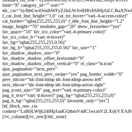
limit=”8″ category_id=”” sort=””
tdc_css=”eyJhbGwiOnsibWFyZ2luLWJvdHRvbSI6IjAiLCJkaXNwb
f_cat_font_line_height=”1.6″ cat_txt_hover=”var(–tt-accent-color)”
cat_border=”rgba(255,255,255,0)” f_title_font_line_height=”1.2″
image_height=”70″ modules_gap=”20″ show_favourites=”yes”
fav_space=”10″ fav_ico_color=”var(–tt-primary-color)”
fav_ico_color_h=”var(–tt-hover)”
fav_bg=”rgba(255,255,255,0.56)”
fav_bg_h=”rgba(255,255,255,0.56)” fav_size=”1″
fav_shadow_shadow_size=”0″
fav_shadow_shadow_offset_horizontal=”0″
fav_shadow_shadow_offset_vertical=”0″ el_class=”tt-icon”
ajax_pagination=”next_prev”
ajax_pagination_next_prev_swipe=”yes” pag_border_width=”0″
prev_tdicon=”tdc-font-tdmp tdc-font-tdmp-arrow-left”
next_tdicon=”tdc-font-tdmp tdc-font-tdmp-arrow-right”
pag_icons_size=”30″ pag_text=”var(–tt-primary-color)”
pag_h_text=”var(–tt-hover)” pag_bg=”rgba(255,255,255,0)”
pag_h_bg=”rgba(255,255,255,0)” favourite_only=”yes”]
[td_block_raw_css
content=”LnR0LWljb24lMjAudGQtbmV4dC1wcmV2LXdyYX
[/vc_column][/vc_row][/tdc_zone]