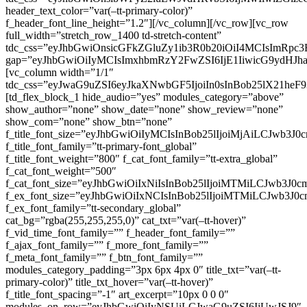
header_text_color=”var(–tt-primary-color)”
f_header_font_line_height=”1.2″][/vc_column][/vc_row][vc_row
full_width=”stretch_row_1400 td-stretch-content”
tdc_css=”eyJhbGwiOnsicGFkZGluZy1ib3R0b20iOiI4MCIsImR
gap=”eyJhbGwiOiIyMCIsImxhbmRzY2FwZSI6IjE1IiwicG9ydHJh
[vc_column width=”1/1″
tdc_css=”eyJwaG9uZSI6eyJkaXNwbGF5IjoiIn0sInBob25lX21he
[td_flex_block_1 hide_audio=”yes” modules_category=”above”
show_author=”none” show_date=”none” show_review=”none”
show_com=”none” show_btn=”none”
f_title_font_size=”eyJhbGwiOiIyMCIsInBob25lIjoiMjAiLCJwb3J0
f_title_font_family=”tt-primary-font_global”
f_title_font_weight=”800″ f_cat_font_family=”tt-extra_global”
f_cat_font_weight=”500″
f_cat_font_size=”eyJhbGwiOiIxNiIsInBob25lIjoiMTMiLCJwb3J0c
f_ex_font_size=”eyJhbGwiOiIxNCIsInBob25lIjoiMTMiLCJwb3J0c
f_ex_font_family=”tt-secondary_global”
cat_bg=”rgba(255,255,255,0)” cat_txt=”var(–tt-hover)”
f_vid_time_font_family=”” f_header_font_family=””
f_ajax_font_family=”” f_more_font_family=””
f_meta_font_family=”” f_btn_font_family=””
modules_category_padding=”3px 6px 4px 0″ title_txt=”var(–tt-
primary-color)” title_txt_hover=”var(–tt-hover)”
f_title_font_spacing=”-1″ art_excerpt=”10px 0 0 0″
modules_on_row=”eyJhbGwiOiIyNSUiLCJwaG9uZSI6IjUwJSJ9″