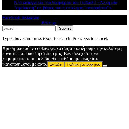
Νέα καταγγελία του δικηγόρου του Γιαϊλαλί! «Άλλη μία
“εφεύρεση” σε βάρος του η επίκληση “απορρήτου”».
Facebook
Instagram
© 2026 Designed by
BSee.gr
.
Submit
Type above and press
Enter
to search. Press
Esc
to cancel.
Χρησιμοποιούμε cookies για να σας προσφέρουμε την καλύτερη
δυνατή εμπειρία στη σελίδα μας. Εάν συνεχίσετε να
χρησιμοποιείτε τη σελίδα, θα υποθέσουμε πως είστε
ικανοποιημένοι με αυτό.
Εντάξει
Πολιτική απορρήτου