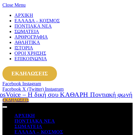
Close Menu
ΑΡΧΙΚΗ
ΕΛΛΑΔΑ – ΚΟΣΜΟΣ
ΠΟΝΤΙΑΚΑ ΝΕΑ
ΣΩΜΑΤΕΙΑ
ΑΡΘΡΟΓΡΑΦΙΑ
ΑΘΛΗΤΙΚΑ
ΙΣΤΟΡΙΑ
ΟΡΟΙ ΧΡΗΣΗΣ
ΕΠΙΚΟΙΝΩΝΙΑ
ΕΚΔΗΛΩΣΕΙΣ
Facebook
Instagram
Facebook
X (Twitter)
Instagram
ΕΚΔΗΛΩΣΕΙΣ
ΑΡΧΙΚΗ
ΠΟΝΤΙΑΚΑ ΝΕΑ
ΣΩΜΑΤΕΙΑ
ΕΛΛΑΔΑ – ΚΟΣΜΟΣ