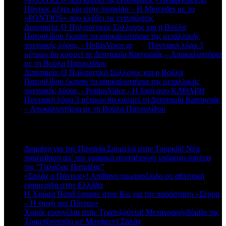
Πόντιος μέχρι και στην πινακίδα – Η Mercedes με το
«PONTIOS» που κλέβει τις εντυπώσεις
Διποταμία: Ο Πολιτιστικός Σύλλογος και η Βούλα
Πατουλίδου έκαναν τα αποκαλυπτήρια της μεταλλικής
ποντιακής λύρας. - HellasVoice.gr
στο
Ποντιακή λύρα 3
μέτρων θα κοσμεί τη Διποταμία Καστοριάς – Αποκαλυπτήρια
με τη Βούλα Πατουλίδου
Διποταμία: Ο Πολιτιστικό Σύλλογος και η Βούλα
Πατουλίδου έκαναν τα αποκαλυπτήρια της μεταλλικής
ποντιακής λύρας. - PontosVoice - H δική σου ΚΑΘΑΡΗ
στο
Ποντιακή λύρα 3 μέτρων θα κοσμεί τη Διποταμία Καστοριάς
– Αποκαλυπτήρια με τη Βούλα Πατουλίδου
Πρόσφατα άρθρα
Διαμάχη για την Παναγία Σουμελά στην Τουρκία! Νέα
παρέμβαση απ’ τον γραφικό συνταξιούχο ναύαρχο-πατέρα
της “Γαλάζιας Πατρίδας”
«Σαλάχ ο Πόντιος»! Απίθανο πρωτοσέλιδο σε αθλητική
εφημερίδα στην Ελλάδα
Η Χρύσα Παπά έφτασε στην Κω για την παράσταση «Σέρρα
– Η ψυχή του Πόντου»
Χαράς ευαγγέλια στην Τραπεζούντα! Μεταγραφή-βόμβα της
Τραμπζονσπόρ με Μοχάμεντ Σαλάχ