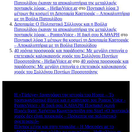
Πατουλίδου έκαναν τα αποκαλυπτήρια της μεταλλικής
ποντιακής λύρας. - HellasVoice.gr
στο
Ποντιακή λύρα 3
μέτρων θα κοσμεί τη Διποταμία Καστοριάς – Αποκαλυπτήρια
με τη Βούλα Πατουλίδου
Διποταμία: Ο Πολιτιστικό Σύλλογος και η Βούλα
Πατουλίδου έκαναν τα αποκαλυπτήρια της μεταλλικής
ποντιακής λύρας. - PontosVoice - H δική σου ΚΑΘΑΡΗ
στο
Ποντιακή λύρα 3 μέτρων θα κοσμεί τη Διποταμία Καστοριάς
– Αποκαλυπτήρια με τη Βούλα Πατουλίδου
40 χρόνια προσφοράς και παράδοσης: Με μεγάλη επιτυχία ο
επετειακός καλοκαιρινός χορός του Συλλόγου Ποντίων
Προσοτσάνης - HellasVoice.gr
στο
40 χρόνια προσφοράς και
παράδοσης: Με μεγάλη επιτυχία ο επετειακός καλοκαιρινός
χορός του Συλλόγου Ποντίων Προσοτσάνης
Πρόσφατα σχόλια
Η «Türkiye» ξαναγράφει την ιστορία του Horon – Το
προπαγανδιστικό βίντεο και η απάντηση του Pontos Voice -
PontosVoice - H δική σου ΚΑΘΑΡΗ Ποντιακή φωνή
στο
Παρέμβαση Χρήστου Κωνσταντινίδη στο Star! «Ο ποντιακός
χορός δεν είναι τουρκικός – Πρόκειται για πολιτιστικό
σφετερισμό»
Πόντιος μέχρι και στην πινακίδα – Η Mercedes με το
«PONTIOS» που κλέβει τις εντυπώσεις - HellasVoice.gr
στο