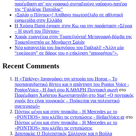
παρέμβαση απ’ τον γραφικό συνταξιούχο ναύαρχο-πατέρα
της “Γαλάζιας Πατρίδας”
«Σαλάχ ο Πόντιος»! Απίθανο πρωτοσέλιδο σε αθλητική
εφημερίδα στην Ελλάδα
Η Χρύσα Παπά έφτασε στην Κω για την παράσταση «Σέρρα
– Η ψυχή του Πόντου»
Χαράς ευαγγέλια στην Τραπεζούντα! Μεταγραφή-βόμβα της
Τραμπζονσπόρ με Μοχάμεντ Σαλάχ
Νέα καταγγελία του δικηγόρου του Γιαϊλαλί! «Άλλη μία
“εφεύρεση” σε βάρος του η επίκληση “απορρήτου”».
Recent Comments
Η «Türkiye» ξαναγράφει την ιστορία του Horon – Το
προπαγανδιστικό βίντεο και η απάντηση του Pontos Voice -
PontosVoice - H δική σου ΚΑΘΑΡΗ Ποντιακή φωνή
στο
Παρέμβαση Χρήστου Κωνσταντινίδη στο Star! «Ο ποντιακός
χορός δεν είναι τουρκικός – Πρόκειται για πολιτιστικό
σφετερισμό»
Πόντιος μέχρι και στην πινακίδα – Η Mercedes με το
«PONTIOS» που κλέβει τις εντυπώσεις - HellasVoice.gr
στο
Πόντιος μέχρι και στην πινακίδα – Η Mercedes με το
«PONTIOS» που κλέβει τις εντυπώσεις
Διποταμία: Ο Πολιτιστικός Σύλλογος και η Βούλα