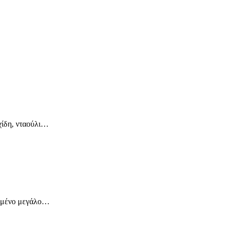
χίδη, νταούλι…
ρωμένο μεγάλο…