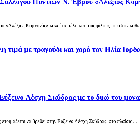
Συλλόγου Ποντίων Ν. Έβρου «Αλέξιος Κομ
 «Αλέξιος Κομνηνός» καλεί τα μέλη και τους φίλους του στον κα
 τιμά με τραγούδι και χορό τον Ηλία Ιορδ
Eύξεινο Λέσχη Σκύδρας με το δικό του μονα
ς ετοιμάζεται να βρεθεί στην Εύξεινο Λέσχη Σκύδρας, στο πλαίσιο…