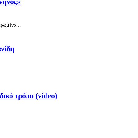
νηνός»
θιερωμένο…
ανίδη
δικό τρόπο (video)