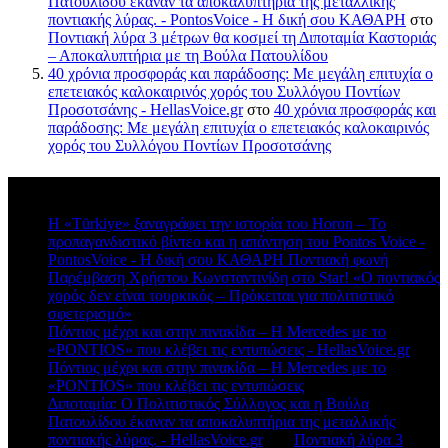
Πατουλίδου έκαναν τα αποκαλυπτήρια της μεταλλικής
ποντιακής λύρας. - PontosVoice - H δική σου ΚΑΘΑΡΗ
στο
Ποντιακή λύρα 3 μέτρων θα κοσμεί τη Διποταμία Καστοριάς
– Αποκαλυπτήρια με τη Βούλα Πατουλίδου
40 χρόνια προσφοράς και παράδοσης: Με μεγάλη επιτυχία ο
επετειακός καλοκαιρινός χορός του Συλλόγου Ποντίων
Προσοτσάνης - HellasVoice.gr
στο
40 χρόνια προσφοράς και
παράδοσης: Με μεγάλη επιτυχία ο επετειακός καλοκαιρινός
χορός του Συλλόγου Ποντίων Προσοτσάνης
Πρόσφατα σχόλια
Η «Türkiye» ξαναγράφει την ιστορία του Horon – Το
προπαγανδιστικό βίντεο και η απάντηση του Pontos Voice -
PontosVoice - H δική σου ΚΑΘΑΡΗ Ποντιακή φωνή
στο
Παρέμβαση Χρήστου Κωνσταντινίδη στο Star! «Ο ποντιακός
χορός δεν είναι τουρκικός – Πρόκειται για πολιτιστικό
σφετερισμό»
Πόντιος μέχρι και στην πινακίδα – Η Mercedes με το
«PONTIOS» που κλέβει τις εντυπώσεις - HellasVoice.gr
στο
Πόντιος μέχρι και στην πινακίδα – Η Mercedes με το
«PONTIOS» που κλέβει τις εντυπώσεις
Διποταμία: Ο Πολιτιστικός Σύλλογος και η Βούλα
Πατουλίδου έκαναν τα αποκαλυπτήρια της μεταλλικής
ποντιακής λύρας. - HellasVoice.gr
στο
Ποντιακή λύρα 3