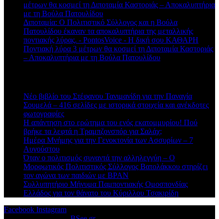
μέτρων θα κοσμεί τη Διποταμία Καστοριάς – Αποκαλυπτήρια
με τη Βούλα Πατουλίδου
Διποταμία: Ο Πολιτιστικό Σύλλογος και η Βούλα
Πατουλίδου έκαναν τα αποκαλυπτήρια της μεταλλικής
ποντιακής λύρας. - PontosVoice - H δική σου ΚΑΘΑΡΗ
στο
Ποντιακή λύρα 3 μέτρων θα κοσμεί τη Διποταμία Καστοριάς
– Αποκαλυπτήρια με τη Βούλα Πατουλίδου
Πρόσφατα άρθρα
Νέο βιβλίο του Στέφανου Τανιμανίδη για την Παναγία
Σουμελά – 416 σελίδες με ιστορικά στοιχεία και ανέκδοτες
φωτογραφίες
Η απάντηση στο ερώτημα του ενός εκατομμυρίου! Πού
βρήκε τα λεφτά η Τραμπζονσπόρ για Σαλάχ;
Ημέρα Μνήμης για την Γενοκτονία των Ασσυρίων – 7
Αυγούστου
Όταν ο πολιτισμός συναντά την αλληλεγγύη – Ο
Μορφωτικός Πολιτιστικός Σύλλογος Βατολάκκου στηρίζει
τον αγώνα των παιδιών με BPAN
Συλλυπητήριο Μήνυμα Παμποντιακής Ομοσπονδίας
Ελλάδος για τον θάνατο του Κύριλλου Τσακιρίδη
Facebook
Instagram
© 2026 Designed by
BSee.gr
.