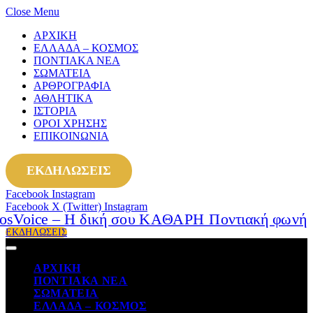
Close Menu
ΑΡΧΙΚΗ
ΕΛΛΑΔΑ – ΚΟΣΜΟΣ
ΠΟΝΤΙΑΚΑ ΝΕΑ
ΣΩΜΑΤΕΙΑ
ΑΡΘΡΟΓΡΑΦΙΑ
ΑΘΛΗΤΙΚΑ
ΙΣΤΟΡΙΑ
ΟΡΟΙ ΧΡΗΣΗΣ
ΕΠΙΚΟΙΝΩΝΙΑ
ΕΚΔΗΛΩΣΕΙΣ
Facebook
Instagram
Facebook
X (Twitter)
Instagram
ΕΚΔΗΛΩΣΕΙΣ
ΑΡΧΙΚΗ
ΠΟΝΤΙΑΚΑ ΝΕΑ
ΣΩΜΑΤΕΙΑ
ΕΛΛΑΔΑ – ΚΟΣΜΟΣ