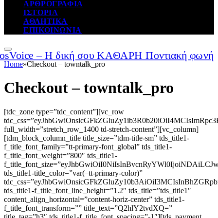
ΑΡΘΡΟΓΡΑΦΙΑ
ΙΣΤΟΡΙΑ
ΑΘΛΗΤΙΚΑ
ΕΠΙΚΟΙΝΩΝΙΑ
Home
»
Checkout – towntalk_pro
Checkout – towntalk_pro
[tdc_zone type=”tdc_content”][vc_row
tdc_css=”eyJhbGwiOnsicGFkZGluZy1ib3R0b20iOiI4MCIsImR
full_width=”stretch_row_1400 td-stretch-content”][vc_column]
[tdm_block_column_title title_size=”tdm-title-sm” tds_title1-
f_title_font_family=”tt-primary-font_global” tds_title1-
f_title_font_weight=”800″ tds_title1-
f_title_font_size=”eyJhbGwiOiI0NiIsInBvcnRyYWl0IjoiNDAiL
tds_title1-title_color=”var(–tt-primary-color)”
tdc_css=”eyJhbGwiOnsicGFkZGluZy10b3AiOiI3MCIsInBhZG
tds_title1-f_title_font_line_height=”1.2″ tds_title=”tds_title1″
content_align_horizontal=”content-horiz-center” tds_title1-
f_title_font_transform=”” title_text=”Q2hlY2tvdXQ=”
title_tag=”h3″ tds_title1-f_title_font_spacing=”-1″][tds_payment