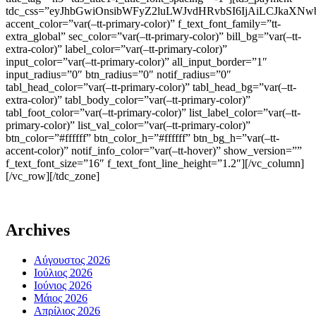
tdc_css=”eyJhbGwiOnsibWFyZ2luLWJvdHRvbSI6IjAiLCJkaXNwb
accent_color=”var(–tt-primary-color)” f_text_font_family=”tt-
extra_global” sec_color=”var(–tt-primary-color)” bill_bg=”var(–tt-
extra-color)” label_color=”var(–tt-primary-color)”
input_color=”var(–tt-primary-color)” all_input_border=”1″
input_radius=”0″ btn_radius=”0″ notif_radius=”0″
tabl_head_color=”var(–tt-primary-color)” tabl_head_bg=”var(–tt-
extra-color)” tabl_body_color=”var(–tt-primary-color)”
tabl_foot_color=”var(–tt-primary-color)” list_label_color=”var(–tt-
primary-color)” list_val_color=”var(–tt-primary-color)”
btn_color=”#ffffff” btn_color_h=”#ffffff” btn_bg_h=”var(–tt-
accent-color)” notif_info_color=”var(–tt-hover)” show_version=””
f_text_font_size=”16″ f_text_font_line_height=”1.2″][/vc_column]
[/vc_row][/tdc_zone]
Archives
Αύγουστος 2026
Ιούλιος 2026
Ιούνιος 2026
Μάιος 2026
Απρίλιος 2026