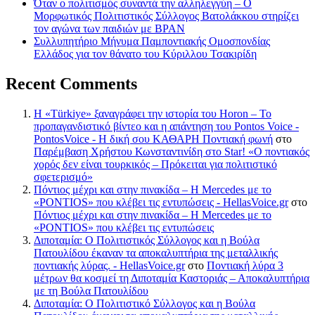
Όταν ο πολιτισμός συναντά την αλληλεγγύη – Ο
Μορφωτικός Πολιτιστικός Σύλλογος Βατολάκκου στηρίζει
τον αγώνα των παιδιών με BPAN
Συλλυπητήριο Μήνυμα Παμποντιακής Ομοσπονδίας
Ελλάδος για τον θάνατο του Κύριλλου Τσακιρίδη
Recent Comments
Η «Türkiye» ξαναγράφει την ιστορία του Horon – Το
προπαγανδιστικό βίντεο και η απάντηση του Pontos Voice -
PontosVoice - H δική σου ΚΑΘΑΡΗ Ποντιακή φωνή
στο
Παρέμβαση Χρήστου Κωνσταντινίδη στο Star! «Ο ποντιακός
χορός δεν είναι τουρκικός – Πρόκειται για πολιτιστικό
σφετερισμό»
Πόντιος μέχρι και στην πινακίδα – Η Mercedes με το
«PONTIOS» που κλέβει τις εντυπώσεις - HellasVoice.gr
στο
Πόντιος μέχρι και στην πινακίδα – Η Mercedes με το
«PONTIOS» που κλέβει τις εντυπώσεις
Διποταμία: Ο Πολιτιστικός Σύλλογος και η Βούλα
Πατουλίδου έκαναν τα αποκαλυπτήρια της μεταλλικής
ποντιακής λύρας. - HellasVoice.gr
στο
Ποντιακή λύρα 3
μέτρων θα κοσμεί τη Διποταμία Καστοριάς – Αποκαλυπτήρια
με τη Βούλα Πατουλίδου
Διποταμία: Ο Πολιτιστικό Σύλλογος και η Βούλα