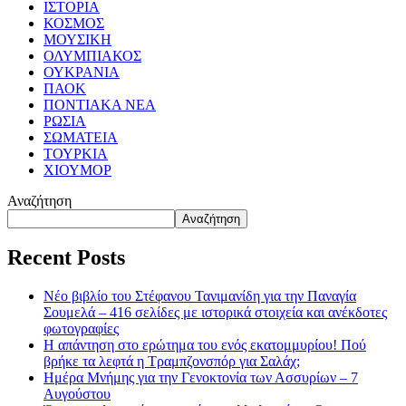
ΙΣΤΟΡΙΑ
ΚΟΣΜΟΣ
ΜΟΥΣΙΚΗ
ΟΛΥΜΠΙΑΚΟΣ
ΟΥΚΡΑΝΙΑ
ΠΑΟΚ
ΠΟΝΤΙΑΚΑ ΝΕΑ
ΡΩΣΙΑ
ΣΩΜΑΤΕΙΑ
ΤΟΥΡΚΙΑ
ΧΙΟΥΜΟΡ
Αναζήτηση
Αναζήτηση
Recent Posts
Νέο βιβλίο του Στέφανου Τανιμανίδη για την Παναγία
Σουμελά – 416 σελίδες με ιστορικά στοιχεία και ανέκδοτες
φωτογραφίες
Η απάντηση στο ερώτημα του ενός εκατομμυρίου! Πού
βρήκε τα λεφτά η Τραμπζονσπόρ για Σαλάχ;
Ημέρα Μνήμης για την Γενοκτονία των Ασσυρίων – 7
Αυγούστου