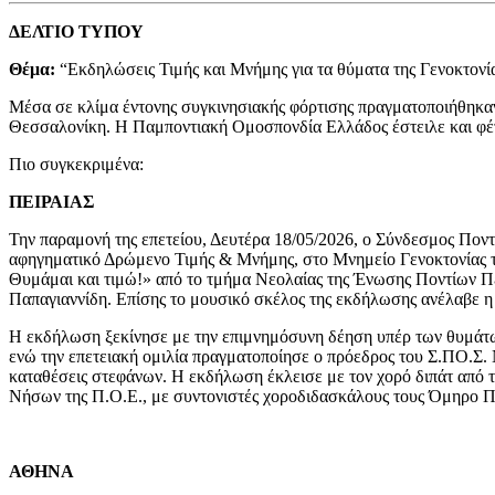
ΔΕΛΤΙΟ ΤΥΠΟΥ
Θέμα:
“Εκδηλώσεις Τιμής και Μνήμης για τα θύματα της Γενοκτονί
Μέσα σε κλίμα έντονης συγκινησιακής φόρτισης πραγματοποιήθηκαν
Θεσσαλονίκη. Η Παμποντιακή Ομοσπονδία Ελλάδος έστειλε και φέτο
Πιο συγκεκριμένα:
ΠΕΙΡΑΙΑΣ
Την παραμονή της επετείου, Δευτέρα 18/05/2026, ο Σύνδεσμος Πο
αφηγηματικό Δρώμενο Τιμής & Μνήμης, στο Μνημείο Γενοκτονίας 
Θυμάμαι και τιμώ!» από το τμήμα Νεολαίας της Ένωσης Ποντίων Π
Παπαγιαννίδη. Επίσης το μουσικό σκέλος της εκδήλωσης ανέλαβε η
Η εκδήλωση ξεκίνησε με την επιμνημόσυνη δέηση υπέρ των θυμάτω
ενώ την επετειακή ομιλία πραγματοποίησε ο πρόεδρος του Σ.ΠΟ.Σ
καταθέσεις στεφάνων. Η εκδήλωση έκλεισε με τον χορό διπάτ από 
Νήσων της Π.Ο.Ε., με συντονιστές χοροδιδασκάλους τους Όμηρο Π
ΑΘΗΝΑ