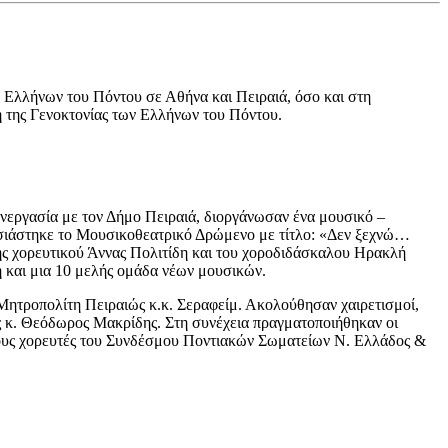
 Ελλήνων του Πόντου σε Αθήνα και Πειραιά, όσο και στη
 της Γενοκτονίας των Ελλήνων του Πόντου.
νεργασία με τον Δήμο Πειραιά, διοργάνωσαν ένα μουσικό –
σιάστηκε το Μουσικοθεατρικό Δρώμενο με τίτλο: «Δεν ξεχνώ…
ς χορευτικού Άννας Πολιτίδη και του χοροδιδάσκαλου Ηρακλή
 και μια 10 μελής ομάδα νέων μουσικών.
ητροπολίτη Πειραιώς κ.κ. Σεραφείμ. Ακολούθησαν χαιρετισμοί,
 κ. Θεόδωρος Μακρίδης. Στη συνέχεια πραγματοποιήθηκαν οι
 τους χορευτές του Συνδέσμου Ποντιακών Σωματείων Ν. Ελλάδος &