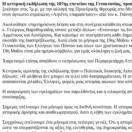
Η κεντρική εκδήλωση της 107ης επετείου της Γενοκτονίας, πρα
ξεκίνησε στις 7μ.μ. με την αλλαγή της Προεδρικής Φρουράς στο Μ
στον άγνωστο στρατιώτη «Αητέντς επαραπέτανεν» από τον κ. Γιάνν
Ακολούθησε επιμνημόσυνη δέηση και στη συνέχεια κατάθεση στεφάν
κ. Γεώργιος Βαρυθυμιάδης τόνισε μεταξύ άλλων: «Ενώνουμε τις δυν
Αρμένιους και Ασσύριους. Και καλούμε σε συστράτευση κάθε δημοκρ
σκοτάδι της διαστρέβλωσης. Αυτό είναι το μήνυμα της 19ης Μαΐου.
Γενοκτονίας των Ελλήνων του Πόντου και όλων των χριστιανικών κοινο
19η Μαΐου είναι μία ημέρα-σύμβολο, για εμάς ολόκληρη η ζωή μας. 
Χαιρετισμό επίσης απηύθυνε ο εκπρόσωπος του Περιφερειάρχη Αττι
Κεντρικός ομιλητής της εκδήλωσης ήταν ο Πολιτικός διοικητής Αγί
δήλωσε: «Η αλήθεια δεν μπορεί να τελεί υπό διαπραγμάτευση. Η ισ
αναπαύονται χιλιάδες Έλληνες, φορείς μιας ιστορίας αιώνων που κόπ
Η αναγνώριση των εγκλημάτων του παρελθόντος και η ειλικρινής α
συνύπαρξης.
Σήμερα, στέλνουμε ένα μήνυμα προς τη διεθνή κοινότητα. Η ιστορική
ιστορικής άρνησης και αναθεωρητισμού, διότι η λήθη των εγκλημάτ
Συγχρόνως στέλνουμε ένα μήνυμα στις νεότερες γενιές. Ότι η ιστορία
ώστε να υπερασπίζονται τις αξίες της ελευθερίας, της δημοκρατίας 