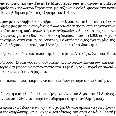
γματοποιήθηκε την Τρίτη 19 Μαΐου 2026 υπό την αιγίδα της Περι
νημείο του Άγνωστου Στρατιώτη, με ευζώνους ενδεδυμένους την πον
η Μιχαηλίδη και μέλη της «Ορχήστρας 1919».
ων με τον συμβολικό αριθμό 353.000, όσα και τα θύματα της Γενοκτ
άμεις μας με τους απογόνους όλων όσων επέζησαν από τη γενοκτόνα 
άτη πολίτη, κάθε αγωνιστή των ανθρωπίνων δικαιωμάτων, που αναζητ
 Ο αγώνας για την ηθική και ιστορική δικαίωση των 353.000 αδικοχα
τήτων στην καθ΄ ημάς Ανατολή. Σε αυτές τις αξίες έχει τη ρίζα της, 
Δε θα ξεχάσουμε ποτέ, γιατί δεν έχουμε αυτό το δικαίωμα».
κής και εκπρόσωπος τύπου της Περιφέρειας Αττικής κ. Ζώμπος Κωνσ
ου Όρους, Στρατηγός εν αποστρατεία των Ενόπλων Δυνάμεων και επίτ
τορία δεν μπορεί να παραχαράσσεται. Η μνήμη δεν μπορεί να σιωπά. 
ηκε βίαια από τον ξεριζωμό.
ντιμετώπισή τους μπορούν να αποτελέσουν γέφυρα συμφιλίωσης και π
 μνήμη αποτελεί θεμέλιο ειρήνης και όχι αιτία διχασμού. Η διεθνής 
ων του παρελθόντος μπορεί να οδηγήσει στην επανάληψή τους.
 πρέπει να διδάσκει και όχι να διχάζει. Οι νέοι πρέπει να γνωρίζουν
και της ανθρώπινης και εθνικής αξιοπρέπειας, απέναντι σε κάθε μορφ