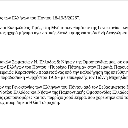
ας των Ελλήνων του Πόντου 18-19/5/2026”.
 οι Εκδηλώσεις Τιμής, στη Μνήμη των θυμάτων της Γενοκτονίας των
ς ηχηρό μήνυμα αγωνιστικής διεκδίκησης για τη Διεθνή Αναγνώριση
ντιακών Σωματείων Ν. Ελλάδος & Νήσων της Ομοσπονδίας μας, σε συ
των Ελλήνων του Πόντου «Πυρρίχιο Πέταγμα» στον Πειραιά. Παρου
ειραιώς Κερατσινίου Δραπετσώνας υπό την καθοδήγηση της υπεύθυνη
 παραδοσιακή «Ορχήστρα 1919» με επικεφαλής τον Γιάννη Μιχαηλίδη
ν της Γενοκτονίας των Ελλήνων του Πόντου από τον Σεβασμιώτατο Μ
. Νοτίου Ελλάδος και Νήσων της Παμποντιακής Ομοσπονδίας Ελλάδος
τις ζουπουνοφόρες και τον πυρρίχιο χορό Σέρρα, που χορεύτηκε από
αχατουρίδη και Ηλία Τσεραχίδη.