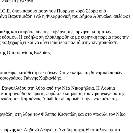
ν και το μέλλον».
.Ο.Ε. όπου παρουσίασαν τον Πυρρίχιο χορό Σέρρα υπό
τάνα Βαρυτιμιάδη ενώ η Φιλαρμονική του Δήμου Αθηναίων απέδωσε
ουλής και εκπρόσωπος της κυβέρνησης, αρχηγοί κομμάτων,
ος κόσμου. Η εκδήλωση ολοκληρώθηκε με ειρηνική πορεία προς την
 ξεχωρίζει και να δίνει ιδιαίτερο παλμό στην κινητοποίηση.
ακής Ομοσπονδίας Ελλάδος.
τοποιήθηκε κατάθεση στεφάνων. Στην εκδήλωση δυναμικό παρών
οσιογράφος Γιάννης Χαβιανίδης.
ης Σταφυλλίδου στη λύρα από την Νέα Νικομήδεια. Η Λουκία
ών και τραγούδησε πρώτη φορά σε εκδήλωση του νηπιαγωγείου της.
Παγκόσμιας Καμπάνιας A ball for all προωθεί την ενσωμάτωση
γιάδη, στη λύρα τον Φίλιππο Κεσαπίδη και στο νταούλι τον Νίκο
ρειάρχης κα. Αηδονά Αθηνά, η Αντιδήμαρχος Θεσσαλονίκης κα.