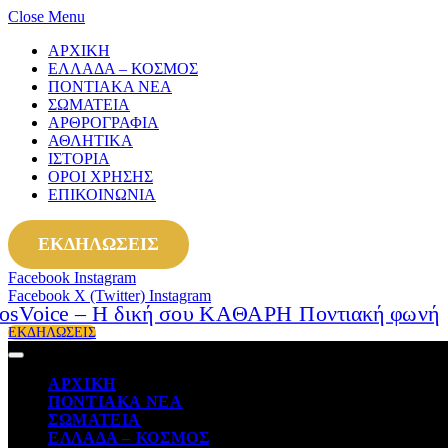
Close Menu
ΑΡΧΙΚΗ
ΕΛΛΑΔΑ – ΚΟΣΜΟΣ
ΠΟΝΤΙΑΚΑ ΝΕΑ
ΣΩΜΑΤΕΙΑ
ΑΡΘΡΟΓΡΑΦΙΑ
ΑΘΛΗΤΙΚΑ
ΙΣΤΟΡΙΑ
ΟΡΟΙ ΧΡΗΣΗΣ
ΕΠΙΚΟΙΝΩΝΙΑ
ΕΚΔΗΛΩΣΕΙΣ
Facebook
Instagram
Facebook
X (Twitter)
Instagram
ΕΚΔΗΛΩΣΕΙΣ
ΑΡΧΙΚΗ
ΠΟΝΤΙΑΚΑ ΝΕΑ
ΣΩΜΑΤΕΙΑ
ΕΛΛΑΔΑ – ΚΟΣΜΟΣ