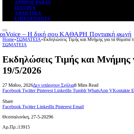
ΑΡΘΡΟΓΡΑΦΙΑ
ΙΣΤΟΡΙΑ
ΑΘΛΗΤΙΚΑ
ΕΠΙΚΟΙΝΩΝΙΑ
Home
»
ΣΩΜΑΤΕΙΑ
»
Εκδηλώσεις Τιμής και Μνήμης για τα θύματα 
ΣΩΜΑΤΕΙΑ
Εκδηλώσεις Τιμής και Μνήμης γ
19/5/2026
27 Μαΐου, 2026
Δεν υπάρχουν Σχόλια
8 Mins Read
Facebook
Twitter
Pinterest
LinkedIn
Tumblr
WhatsApp
VKontakte
E
Share
Facebook
Twitter
LinkedIn
Pinterest
Email
Θεσσαλονίκη, 27-5-20296
Αρ.Πρ.:13915