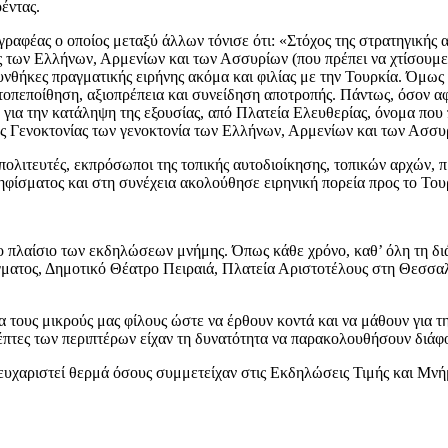
έντας.
ραφέας ο οποίος μεταξύ άλλων τόνισε ότι: «Στόχος της στρατηγικής α
ίας των Ελλήνων, Αρμενίων και των Ασσυρίων (που πρέπει να χτίσουμε
θήκες πραγματικής ειρήνης ακόμα και φιλίας με την Τουρκία. Όμως γ
τοπεποίθηση, αξιοπρέπεια και συνείδηση αποτροπής. Πάντως, όσον αφ
 για την κατάληψη της εξουσίας, από Πλατεία Ελευθερίας, όνομα που
της Γενοκτονίας των γενοκτονία των Ελλήνων, Αρμενίων και των Ασσυ
 πολιτευτές, εκπρόσωποι της τοπικής αυτοδιοίκησης, τοπικών αρχών
ίσματος και στη συνέχεια ακολούθησε ειρηνική πορεία προς το Του
ο πλαίσιο των εκδηλώσεων μνήμης. Όπως κάθε χρόνο, καθ’ όλη τη δι
ματος, Δημοτικό Θέατρο Πειραιά, Πλατεία Αριστοτέλους στη Θεσσαλ
α τους μικρούς μας φίλους ώστε να έρθουν κοντά και να μάθουν για τ
κέπτες των περιπτέρων είχαν τη δυνατότητα να παρακολουθήσουν διάφ
υχαριστεί θερμά όσους συμμετείχαν στις Εκδηλώσεις Τιμής και Μνή