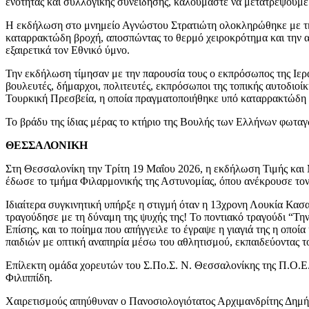
ενότητας και συλλογικής συνείδησης, καλούμαστε να μετατρέψουμε
H εκδήλωση στο μνημείο Αγνώστου Στρατιώτη ολοκληρώθηκε με τη
καταρρακτώδη βροχή, αποσπώντας το θερμό χειροκρότημα και την
εξαιρετικά τον Εθνικό ύμνο.
Την εκδήλωση τίμησαν με την παρουσία τους o εκπρόσωπος της Ιερ
βουλευτές, δήμαρχοι, πολιτευτές, εκπρόσωποι της τοπικής αυτοδι
Τουρκική Πρεσβεία, η οποία πραγματοποιήθηκε υπό καταρρακτώδη βρ
Το βράδυ της ίδιας μέρας το κτήριο της Βουλής των Ελλήνων φωτα
ΘΕΣΣΑΛΟΝΙΚΗ
Στη Θεσσαλονίκη την Τρίτη 19 Μαΐου 2026, η εκδήλωση Τιμής και
έδωσε το τμήμα Φιλαρμονικής της Αστυνομίας, όπου ανέκρουσε τον
Ιδιαίτερα συγκινητική υπήρξε η στιγμή όταν η 13χρονη Λουκία Κα
τραγούδησε με τη δύναμη της ψυχής της! Το ποντιακό τραγούδι “Την
Επίσης, και το ποίημα που απήγγειλε το έγραψε η γιαγιά της η οπο
παιδιών με οπτική αναπηρία μέσω του αθλητισμού, εκπαιδεύοντας τ
Επίλεκτη ομάδα χορευτών του Σ.Πο.Σ. Ν. Θεσσαλονίκης της Π.Ο.Ε.
Φιλιππίδη.
Χαιρετισμούς απηύθυναν ο Πανοσιολογιότατος Αρχιμανδρίτης Δημήτ