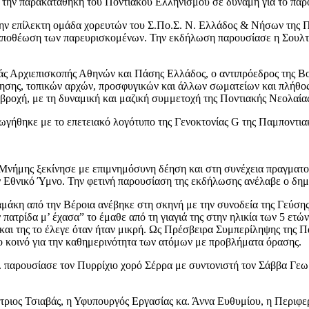
 την παρακαταθήκη του Ποντιακού Ελληνισμού σε δύναμη για το παρό
ν επίλεκτη ομάδα χορευτών του Σ.Πο.Σ. Ν. Ελλάδος & Νήσων της Π
 αποθέωση των παρευρισκομένων. Την εκδήλωση παρουσίασε η Σουλ
άς Αρχιεπισκοπής Αθηνών και Πάσης Ελλάδος, o αντιπρόεδρος της Β
οίκησης, τοπικών αρχών, προσφυγικών και άλλων σωματείων και πλήθ
οχή, με τη δυναμική και μαζική συμμετοχή της Ποντιακής Νεολαίας να
γωγήθηκε με το επετειακό λογότυπο της Γενοκτονίας G της Παμποντι
 Μνήμης ξεκίνησε με επιμνημόσυνη δέηση και στη συνέχεια πραγμα
 Εθνικό Ύμνο. Την φετινή παρουσίαση της εκδήλωσης ανέλαβε ο δημ
σαμάκη από την Βέροια ανέβηκε στη σκηνή με την συνοδεία της Γεύσ
 πατρίδα μ’ έχασα” το έμαθε από τη γιαγιά της στην ηλικία των 5 ετ
ία και της το έλεγε όταν ήταν μικρή. Ως Πρέσβειρα Συμπερίληψης της 
ο κοινό για την καθημερινότητα των ατόμων με προβλήματα όρασης.
 παρουσίασε τον Πυρρίχιο χορό Σέρρα με συντονιστή τον Σάββα Γεωρ
ριος Τσιαβάς, η Υφυπουργός Εργασίας κα. Άννα Ευθυμίου, η Περιφε