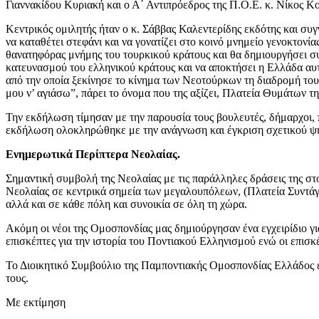
Γιαννακίδου Κυριακή και ο Α΄ Αντιπρόεδρος της Π.Ο.Ε. κ. Νίκος Κο
Κεντρικός ομιλητής ήταν ο κ. Σάββας Καλεντερίδης εκδότης και συγγ
να καταθέτει στεφάνι και να γονατίζει στο κοινό μνημείο γενοκτον
θανατηφόρας μνήμης του τουρκικού κράτους και θα δημιουργήσει συν
κατευνασμού του ελληνικού κράτους και να αποκτήσει η Ελλάδα αυ
από την οποία ξεκίνησε το κίνημα των Νεοτούρκων τη διαδρομή του
μου ν’ αγιάσω”, πάρει το όνομα που της αξίζει, Πλατεία Θυμάτων 
Την εκδήλωση τίμησαν με την παρουσία τους βουλευτές, δήμαρχοι,
εκδήλωση ολοκληρώθηκε με την ανάγνωση και έγκριση σχετικού ψηφ
Ενημερωτικά Περίπτερα Νεολαίας.
Σημαντική συμβολή της Νεολαίας με τις παράλληλες δράσεις της στ
Νεολαίας σε κεντρικά σημεία των μεγαλουπόλεων, (Πλατεία Συντάγ
αλλά και σε κάθε πόλη και συνοικία σε όλη τη χώρα.
Ακόμη οι νέοι της Ομοσπονδίας μας δημιούργησαν ένα εγχειρίδιο γι
επισκέπτες για την ιστορία του Ποντιακού Ελληνισμού ενώ οι επισ
Το Διοικητικό Συμβούλιο της Παμποντιακής Ομοσπονδίας Ελλάδος ε
τους.
Με εκτίμηση