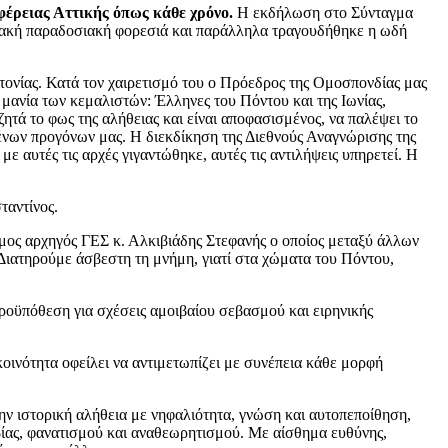
φέρειας Αττικής όπως κάθε χρόνο.
Η εκδήλωση στο Σύνταγμα
τιακή παραδοσιακή φορεσιά και παράλληλα τραγουδήθηκε η ωδή
ονίας. Κατά τον χαιρετισμό του ο Πρόεδρος της Ομοσπονδίας μας
μανία των κεμαλιστών: Έλληνες του Πόντου και της Ιωνίας,
ά το φως της αλήθειας και είναι αποφασισμένος, να παλέψει το
μένων προγόνων μας. Η διεκδίκηση της Διεθνούς Αναγνώρισης της
με αυτές τις αρχές γιγαντώθηκε, αυτές τις αντιλήψεις υπηρετεί. Η
ταντίνος.
ιμος αρχηγός ΓΕΣ κ. Αλκιβιάδης Στεφανής ο οποίος μεταξύ άλλων
Διατηρούμε άσβεστη τη μνήμη, γιατί στα χώματα του Πόντου,
ροϋπόθεση για σχέσεις αμοιβαίου σεβασμού και ειρηνικής
κοινότητα οφείλει να αντιμετωπίζει με συνέπεια κάθε μορφή
 την ιστορική αλήθεια με νηφαλιότητα, γνώση και αυτοπεποίθηση,
ή βίας, φανατισμού και αναθεωρητισμού. Με αίσθημα ευθύνης,