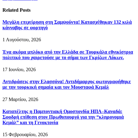
Related
Posts
Μεγάλη επιχείρηση στη Σαμψούντα! Κατασχέθηκαν 132 κιλά
κάνναβης σε φορτηγό
1 Αυγούστου, 2026
Ένα ακόμα μπλόκο από την Ελλάδα σε Τουρκάλα εθνικίστρια
πολιτικό που χαιρετούσε με το σήμα των Γκρίζων Λύκων.
17 Ιουνίου, 2026
Αντιδράσεις στην Ελασσόνα! Αντιδήμαρχος φωτογραφήθηκε
με την τουρκική σημαία και τον Μουσταφά Κεμάλ
27 Μαρτίου, 2026
Καταπέλτης η Παμποντιακή Ομοσπονδία ΗΠΑ–Καναδά:
Σφοδρή επίθεση στον Πρωθυπουργό για την “κληρονομιά
Κεμάλ” και τη Γενοκτονία
15 Φεβρουαρίου, 2026