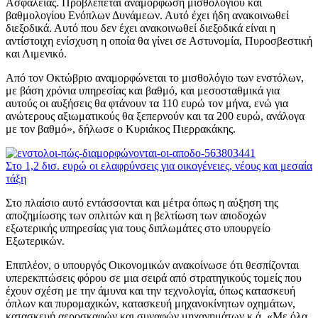
Ασφαλείας. Προβλέπεται αναμόρφωση μισθολογίου και
βαθμολογίου Ενόπλων Δυνάμεων. Αυτό έχει ήδη ανακοινωθεί
διεξοδικά. Αυτό που δεν έχει ανακοινωθεί διεξοδικά είναι η
αντίστοιχη ενίσχυση η οποία θα γίνει σε Αστυνομία, Πυροσβεστική
και Λιμενικό.
Από τον Οκτώβριο αναμορφώνεται το μισθολόγιο των ενστόλων,
με βάση χρόνια υπηρεσίας και βαθμό, και μεσοσταθμικά για
αυτούς οι αυξήσεις θα φτάνουν τα 110 ευρώ τον μήνα, ενώ για
ανώτερους αξιωματικούς θα ξεπερνούν και τα 200 ευρώ, ανάλογα
με τον βαθμό», δήλωσε ο Κυριάκος Πιερρακάκης.
Στο 1,2 δισ. ευρώ οι ελαφρύνσεις για οικογένειες, νέους και μεσαία
τάξη
Στο πλαίσιο αυτό εντάσσονται και μέτρα όπως η αύξηση της
αποζημίωσης των οπλιτών και η βελτίωση των αποδοχών
εξωτερικής υπηρεσίας για τους διπλωμάτες στο υπουργείο
Εξωτερικών.
Επιπλέον, ο υπουργός Οικονομικών ανακοίνωσε ότι θεσπίζονται
υπερεκπτώσεις φόρου σε μια σειρά από στρατηγικούς τομείς που
έχουν σχέση με την άμυνα και την τεχνολογία, όπως κατασκευή
όπλων και πυρομαχικών, κατασκευή μηχανοκίνητων οχημάτων,
κατασκευή αεροσκαφών και συναφών μηχανημάτων κ.ά. «Με όλα