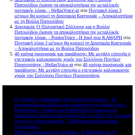
Πατουλίδου έκαναν τα αποκαλυπτήρια της μεταλλικής
ποντιακής λύρας. - HellasVoice.gr
στο
Ποντιακή λύρα 3
μέτρων θα κοσμεί τη Διποταμία Καστοριάς – Αποκαλυπτήρια
με τη Βούλα Πατουλίδου
Διποταμία: Ο Πολιτιστικό Σύλλογος και η Βούλα
Πατουλίδου έκαναν τα αποκαλυπτήρια της μεταλλικής
ποντιακής λύρας. - PontosVoice - H δική σου ΚΑΘΑΡΗ
στο
Ποντιακή λύρα 3 μέτρων θα κοσμεί τη Διποταμία Καστοριάς
– Αποκαλυπτήρια με τη Βούλα Πατουλίδου
40 χρόνια προσφοράς και παράδοσης: Με μεγάλη επιτυχία ο
επετειακός καλοκαιρινός χορός του Συλλόγου Ποντίων
Προσοτσάνης - HellasVoice.gr
στο
40 χρόνια προσφοράς και
παράδοσης: Με μεγάλη επιτυχία ο επετειακός καλοκαιρινός
χορός του Συλλόγου Ποντίων Προσοτσάνης
Πρόσφατα σχόλια
Η «Türkiye» ξαναγράφει την ιστορία του Horon – Το
προπαγανδιστικό βίντεο και η απάντηση του Pontos Voice -
PontosVoice - H δική σου ΚΑΘΑΡΗ Ποντιακή φωνή
στο
Παρέμβαση Χρήστου Κωνσταντινίδη στο Star! «Ο ποντιακός
χορός δεν είναι τουρκικός – Πρόκειται για πολιτιστικό
σφετερισμό»
Πόντιος μέχρι και στην πινακίδα – Η Mercedes με το