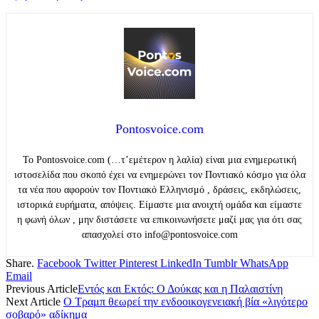
Pontosvoice.com
Το Pontosvoice.com (…τ’εμέτερον η λαλία) είναι μια ενημερωτική
ιστοσελίδα που σκοπό έχει να ενημερώνει τον Ποντιακό κόσμο για όλα
τα νέα που αφορούν τον Ποντιακό Ελληνισμό , δράσεις, εκδηλώσεις,
ιστορικά ευρήματα, απόψεις. Είμαστε μια ανοιχτή ομάδα και είμαστε
η φωνή όλων , μην διστάσετε να επικοινωνήσετε μαζί μας για ότι σας
απασχολεί στο info@pontosvoice.com
Share.
Facebook
Twitter
Pinterest
LinkedIn
Tumblr
WhatsApp
Email
Previous Article
Εντός και Εκτός: Ο Δούκας και η Παλαιστίνη
Next Article
Ο Τραμπ θεωρεί την ενδοοικογενειακή βία «λιγότερο
σοβαρό» αδίκημα