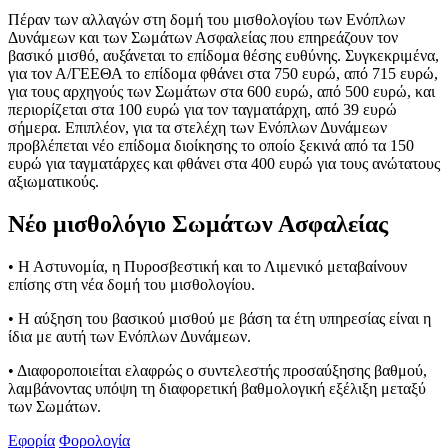
Πέραν των αλλαγών στη δομή του μισθολογίου των Ενόπλων
Δυνάμεων και των Σωμάτων Ασφαλείας που επηρεάζουν τον
βασικό μισθό, αυξάνεται το επίδομα θέσης ευθύνης. Συγκεκριμένα,
για τον Α/ΓΕΕΘΑ το επίδομα φθάνει στα 750 ευρώ, από 715 ευρώ,
για τους αρχηγούς των Σωμάτων στα 600 ευρώ, από 500 ευρώ, και
περιορίζεται στα 100 ευρώ για τον ταγματάρχη, από 39 ευρώ
σήμερα. Επιπλέον, για τα στελέχη των Ενόπλων Δυνάμεων
προβλέπεται νέο επίδομα διοίκησης το οποίο ξεκινά από τα 150
ευρώ για ταγματάρχες και φθάνει στα 400 ευρώ για τους ανώτατους
αξιωματικούς.
Νέο μισθολόγιο Σωμάτων Ασφαλείας
• Η Αστυνομία, η Πυροσβεστική και το Λιμενικό μεταβαίνουν
επίσης στη νέα δομή του μισθολογίου.
• Η αύξηση του βασικού μισθού με βάση τα έτη υπηρεσίας είναι η
ίδια με αυτή των Ενόπλων Δυνάμεων.
• Διαφοροποιείται ελαφρώς ο συντελεστής προσαύξησης βαθμού,
λαμβάνοντας υπόψη τη διαφορετική βαθμολογική εξέλιξη μεταξύ
των Σωμάτων.
Εφορία
Φορολογία