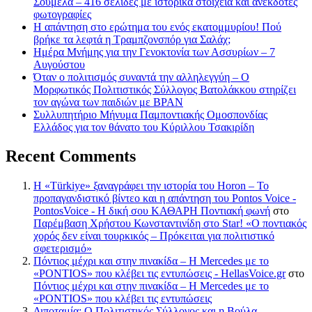
Σουμελά – 416 σελίδες με ιστορικά στοιχεία και ανέκδοτες
φωτογραφίες
Η απάντηση στο ερώτημα του ενός εκατομμυρίου! Πού
βρήκε τα λεφτά η Τραμπζονσπόρ για Σαλάχ;
Ημέρα Μνήμης για την Γενοκτονία των Ασσυρίων – 7
Αυγούστου
Όταν ο πολιτισμός συναντά την αλληλεγγύη – Ο
Μορφωτικός Πολιτιστικός Σύλλογος Βατολάκκου στηρίζει
τον αγώνα των παιδιών με BPAN
Συλλυπητήριο Μήνυμα Παμποντιακής Ομοσπονδίας
Ελλάδος για τον θάνατο του Κύριλλου Τσακιρίδη
Recent Comments
Η «Türkiye» ξαναγράφει την ιστορία του Horon – Το
προπαγανδιστικό βίντεο και η απάντηση του Pontos Voice -
PontosVoice - H δική σου ΚΑΘΑΡΗ Ποντιακή φωνή
στο
Παρέμβαση Χρήστου Κωνσταντινίδη στο Star! «Ο ποντιακός
χορός δεν είναι τουρκικός – Πρόκειται για πολιτιστικό
σφετερισμό»
Πόντιος μέχρι και στην πινακίδα – Η Mercedes με το
«PONTIOS» που κλέβει τις εντυπώσεις - HellasVoice.gr
στο
Πόντιος μέχρι και στην πινακίδα – Η Mercedes με το
«PONTIOS» που κλέβει τις εντυπώσεις
Διποταμία: Ο Πολιτιστικός Σύλλογος και η Βούλα