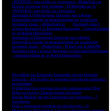
«PONTIOS» που κλέβει τις εντυπώσεις - HellasVoice.gr
στο
Πόντιος μέχρι και στην πινακίδα – Η Mercedes με το
«PONTIOS» που κλέβει τις εντυπώσεις
Διποταμία: Ο Πολιτιστικός Σύλλογος και η Βούλα
Πατουλίδου έκαναν τα αποκαλυπτήρια της μεταλλικής
ποντιακής λύρας. - HellasVoice.gr
στο
Ποντιακή λύρα 3
μέτρων θα κοσμεί τη Διποταμία Καστοριάς – Αποκαλυπτήρια
με τη Βούλα Πατουλίδου
Διποταμία: Ο Πολιτιστικό Σύλλογος και η Βούλα
Πατουλίδου έκαναν τα αποκαλυπτήρια της μεταλλικής
ποντιακής λύρας. - PontosVoice - H δική σου ΚΑΘΑΡΗ
στο
Ποντιακή λύρα 3 μέτρων θα κοσμεί τη Διποταμία Καστοριάς
– Αποκαλυπτήρια με τη Βούλα Πατουλίδου
Πρόσφατα άρθρα
Νέο βιβλίο του Στέφανου Τανιμανίδη για την Παναγία
Σουμελά – 416 σελίδες με ιστορικά στοιχεία και ανέκδοτες
φωτογραφίες
Η απάντηση στο ερώτημα του ενός εκατομμυρίου! Πού
βρήκε τα λεφτά η Τραμπζονσπόρ για Σαλάχ;
Ημέρα Μνήμης για την Γενοκτονία των Ασσυρίων – 7
Αυγούστου
Όταν ο πολιτισμός συναντά την αλληλεγγύη – Ο
Μορφωτικός Πολιτιστικός Σύλλογος Βατολάκκου στηρίζει