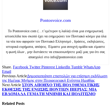
Pontosvoice.com
Το Pontosvoice.com (…τ’εμέτερον η λαλία) είναι μια ενημερωτική
ιστοσελίδα που σκοπό έχει να ενημερώνει τον Ποντιακό κόσμο για όλα
τα νέα που αφορούν τον Ποντιακό Ελληνισμό , δράσεις, εκδηλώσεις,
ιστορικά ευρήματα, απόψεις. Είμαστε μια ανοιχτή ομάδα και είμαστε
η φωνή όλων , μην διστάσετε να επικοινωνήσετε μαζί μας για ότι σας
απασχολεί στο info@pontosvoice.com
Share.
Facebook
Twitter
Pinterest
LinkedIn
Tumblr
WhatsApp
Email
Previous Article
Δημοσιοποίηση επιστολών για επίσημη εκδήλωση
της Ημέρας Μνήμης στην Περιφερειακή Ενότητα Ημαθίας
Next Article
𝚺𝚻𝚶𝚴 𝚨𝚷𝚶𝚮𝚾𝚶 𝚻𝚮𝚺 𝚷𝚶𝚲𝚼𝚯𝚬𝚳𝚨𝚻𝚰𝚱𝚮𝚺
𝚬𝚱𝚯𝚬𝚺𝚮𝚺 𝚻𝚮𝚺 𝚬𝚴𝛀𝚺𝚮𝚺 𝚷𝚶𝚴𝚻𝚰𝛀𝚴 𝚷𝚰𝚬𝚸𝚰𝚨𝚺: 𝚳𝚰𝚨
𝚬𝚩𝚫𝚶𝚳𝚨𝚫𝚨 𝚪𝚬𝚳𝚨𝚻𝚮 𝚳𝚴𝚮𝚳𝚮 𝚱𝚨𝚰 𝚷𝚶𝚲𝚰𝚻𝚰𝚺𝚳𝚶
Related
Posts