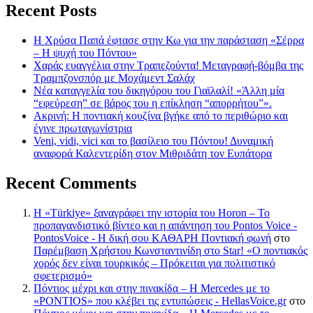
Recent Posts
Η Χρύσα Παπά έφτασε στην Κω για την παράσταση «Σέρρα
– Η ψυχή του Πόντου»
Χαράς ευαγγέλια στην Τραπεζούντα! Μεταγραφή-βόμβα της
Τραμπζονσπόρ με Μοχάμεντ Σαλάχ
Νέα καταγγελία του δικηγόρου του Γιαϊλαλί! «Άλλη μία
“εφεύρεση” σε βάρος του η επίκληση “απορρήτου”».
Ακρινή: Η ποντιακή κουζίνα βγήκε από το περιθώριο και
έγινε πρωταγωνίστρια
Veni, vidi, vici και το βασίλειο του Πόντου! Δυναμική
αναφορά Καλεντερίδη στον Μιθριδάτη τον Ευπάτορα
Recent Comments
Η «Türkiye» ξαναγράφει την ιστορία του Horon – Το
προπαγανδιστικό βίντεο και η απάντηση του Pontos Voice -
PontosVoice - H δική σου ΚΑΘΑΡΗ Ποντιακή φωνή
στο
Παρέμβαση Χρήστου Κωνσταντινίδη στο Star! «Ο ποντιακός
χορός δεν είναι τουρκικός – Πρόκειται για πολιτιστικό
σφετερισμό»
Πόντιος μέχρι και στην πινακίδα – Η Mercedes με το
«PONTIOS» που κλέβει τις εντυπώσεις - HellasVoice.gr
στο