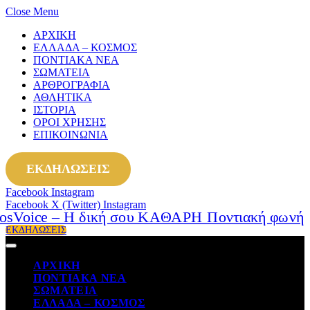
Close Menu
ΑΡΧΙΚΗ
ΕΛΛΑΔΑ – ΚΟΣΜΟΣ
ΠΟΝΤΙΑΚΑ ΝΕΑ
ΣΩΜΑΤΕΙΑ
ΑΡΘΡΟΓΡΑΦΙΑ
ΑΘΛΗΤΙΚΑ
ΙΣΤΟΡΙΑ
ΟΡΟΙ ΧΡΗΣΗΣ
ΕΠΙΚΟΙΝΩΝΙΑ
ΕΚΔΗΛΩΣΕΙΣ
Facebook
Instagram
Facebook
X (Twitter)
Instagram
ΕΚΔΗΛΩΣΕΙΣ
ΑΡΧΙΚΗ
ΠΟΝΤΙΑΚΑ ΝΕΑ
ΣΩΜΑΤΕΙΑ
ΕΛΛΑΔΑ – ΚΟΣΜΟΣ