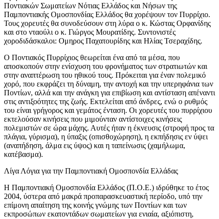
Ποντιακών Σωματείων Νότιας Ελλάδος και Νήσων της
Παμποντιακής Ομοσπονδίας Ελλάδος θα χορέψουν τον Πυρρίχιο.
Τους χορευτές θα συνοδεύσουν στη λύρα ο κ. Κώστας Ορφανίδης
και στο νταούλι ο κ. Γιώργος Μουρατίδης. Συντονιστές
χοροδιδάσκαλοι: Ομηρος Παχατουρίδης και Ηλίας Τσεραχίδης.
Ο Ποντιακός Πυρρίχιος θεωρείται ένα από τα μέσα, που
αποσκοπούν στην ενίσχυση του φρονήματος των στρατιωτών και
στην αναπτέρωση του ηθικού τους. Πρόκειται για έναν πολεμικό
χορό, που εκφράζει τη δύναμη, την αντοχή και την υπερηφάνια των
Ποντίων, αλλά και την ανάγκη για επιβίωση και αντίσταση απέναντι
στις αντιξοότητες της ζωής. Εκτελείται από άνδρες, ενώ ο ρυθμός
του είναι γρήγορος και γεμάτος ένταση. Οι χορευτές του πυρρίχιου
εκτελούσαν κινήσεις που μιμούνταν αντίστοιχες κινήσεις
πολεμιστών σε ώρα μάχης. Αυτές ήταν η έκνευσις (στροφή προς τα
πλάγια, γύρισμα), η ύπαξις (οπισθοχώρηση), η εκπήδησις εν ύψει
(αναπήδηση, άλμα εις ύψος) και η ταπείνωσις (χαμήλωμα,
κατέβασμα).
Λίγα Λόγια για την Παμποντιακή Ομοσπονδία Ελλάδας
Η Παμποντιακή Ομοσπονδία Ελλάδος (Π.Ο.Ε.) ιδρύθηκε το έτος
2004, ύστερα από μακρά προπαρασκευαστική περίοδο, υπό την
επίμονη απαίτηση της κοινής γνώμης των Ποντίων και των
εκπροσώπων εκατοντάδων σωματείων για ενιαία, αξιόπιστη,