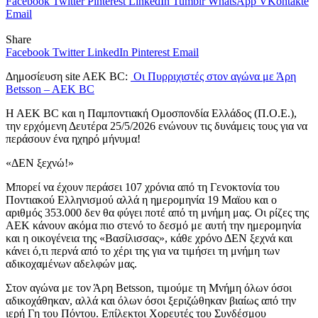
Facebook
Twitter
Pinterest
LinkedIn
Tumblr
WhatsApp
VKontakte
Email
Share
Facebook
Twitter
LinkedIn
Pinterest
Email
Δημοσίευση site AEK BC:
Οι Πυρριχιστές στον αγώνα με Άρη
Betsson – AEK BC
Η ΑΕΚ BC και η Παμποντιακή Ομοσπονδία Ελλάδος (Π.Ο.Ε.),
την ερχόμενη Δευτέρα 25/5/2026 ενώνουν τις δυνάμεις τους για να
περάσουν ένα ηχηρό μήνυμα!
«ΔΕΝ ξεχνώ!»
Μπορεί να έχουν περάσει 107 χρόνια από τη Γενοκτονία του
Ποντιακού Ελληνισμού αλλά η ημερομηνία 19 Μαϊου και ο
αριθμός 353.000 δεν θα φύγει ποτέ από τη μνήμη μας. Οι ρίζες της
ΑΕΚ κάνουν ακόμα πιο στενό το δεσμό με αυτή την ημερομηνία
και η οικογένεια της «Βασίλισσας», κάθε χρόνο ΔΕΝ ξεχνά και
κάνει ό,τι περνά από το χέρι της για να τιμήσει τη μνήμη των
αδικοχαμένων αδελφών μας.
Στον αγώνα με τον Άρη Betsson, τιμούμε τη Μνήμη όλων όσοι
αδικοχάθηκαν, αλλά και όλων όσοι ξεριζώθηκαν βιαίως από την
ιερή Γη του Πόντου. Επίλεκτοι Χορευτές του Συνδέσμου