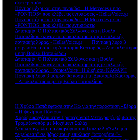
σφετερισμό»
Πόντιος μέχρι και στην πινακίδα – Η Mercedes με το
«PONTIOS» που κλέβει τις εντυπώσεις - HellasVoice.gr
στο
Πόντιος μέχρι και στην πινακίδα – Η Mercedes με το
«PONTIOS» που κλέβει τις εντυπώσεις
Διποταμία: Ο Πολιτιστικός Σύλλογος και η Βούλα
Πατουλίδου έκαναν τα αποκαλυπτήρια της μεταλλικής
ποντιακής λύρας. - HellasVoice.gr
στο
Ποντιακή λύρα 3
μέτρων θα κοσμεί τη Διποταμία Καστοριάς – Αποκαλυπτήρια
με τη Βούλα Πατουλίδου
Διποταμία: Ο Πολιτιστικό Σύλλογος και η Βούλα
Πατουλίδου έκαναν τα αποκαλυπτήρια της μεταλλικής
ποντιακής λύρας. - PontosVoice - H δική σου ΚΑΘΑΡΗ
στο
Ποντιακή λύρα 3 μέτρων θα κοσμεί τη Διποταμία Καστοριάς
– Αποκαλυπτήρια με τη Βούλα Πατουλίδου
Πρόσφατα άρθρα
Η Χρύσα Παπά έφτασε στην Κω για την παράσταση «Σέρρα
– Η ψυχή του Πόντου»
Χαράς ευαγγέλια στην Τραπεζούντα! Μεταγραφή-βόμβα της
Τραμπζονσπόρ με Μοχάμεντ Σαλάχ
Νέα καταγγελία του δικηγόρου του Γιαϊλαλί! «Άλλη μία
“εφεύρεση” σε βάρος του η επίκληση “απορρήτου”».
Ακρινή: Η ποντιακή κουζίνα βγήκε από το περιθώριο και