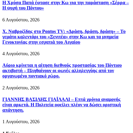
Η Χρύσα Παπά έφτασε στην Κω για την παράσταση «Σέρρα –
Η ψυχή του Πόντου»
6 Αυγούστου, 2026
Χ. Ναβροζίδης στο Pontos TV: «Δράση, δράση, δράση» – Το
γεμάτο καλεντάρι του «Ξενιτέα» στην Κω και τα μνημεία
Γενοκτονίας στην εσχατιά του Αιγαίου
4 Αυγούστου, 2026
Αύριο κρίνεται η αίτηση διεθνούς προστασίας του Πόντιου
ακτιβιστή – Πληθαίνουν οι φωνές αλληλεγγύης από τον
οργανωμένο ποντιακό χώρο.
2 Αυγούστου, 2026
ΓΙΑΝΝΗΣ ΒΑΣΙΛΗΣ ΓΙΑΪΛΑΛΙ – Επτά χρόνια αναμονής
είναι αρκετά. Η Πολιτεία οφείλει πλέον να δώσει οριστική
απάντηση.
1 Αυγούστου, 2026