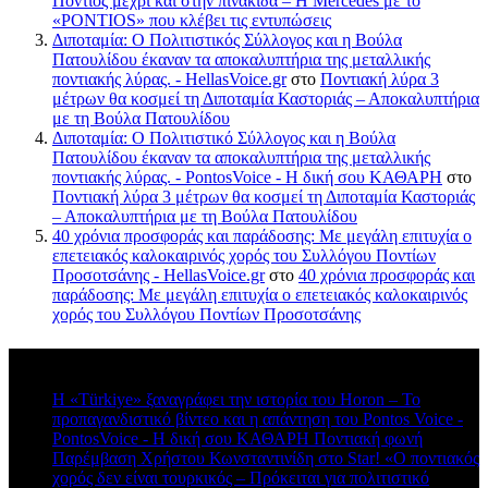
Πόντιος μέχρι και στην πινακίδα – Η Mercedes με το
«PONTIOS» που κλέβει τις εντυπώσεις
Διποταμία: Ο Πολιτιστικός Σύλλογος και η Βούλα
Πατουλίδου έκαναν τα αποκαλυπτήρια της μεταλλικής
ποντιακής λύρας. - HellasVoice.gr
στο
Ποντιακή λύρα 3
μέτρων θα κοσμεί τη Διποταμία Καστοριάς – Αποκαλυπτήρια
με τη Βούλα Πατουλίδου
Διποταμία: Ο Πολιτιστικό Σύλλογος και η Βούλα
Πατουλίδου έκαναν τα αποκαλυπτήρια της μεταλλικής
ποντιακής λύρας. - PontosVoice - H δική σου ΚΑΘΑΡΗ
στο
Ποντιακή λύρα 3 μέτρων θα κοσμεί τη Διποταμία Καστοριάς
– Αποκαλυπτήρια με τη Βούλα Πατουλίδου
40 χρόνια προσφοράς και παράδοσης: Με μεγάλη επιτυχία ο
επετειακός καλοκαιρινός χορός του Συλλόγου Ποντίων
Προσοτσάνης - HellasVoice.gr
στο
40 χρόνια προσφοράς και
παράδοσης: Με μεγάλη επιτυχία ο επετειακός καλοκαιρινός
χορός του Συλλόγου Ποντίων Προσοτσάνης
Πρόσφατα σχόλια
Η «Türkiye» ξαναγράφει την ιστορία του Horon – Το
προπαγανδιστικό βίντεο και η απάντηση του Pontos Voice -
PontosVoice - H δική σου ΚΑΘΑΡΗ Ποντιακή φωνή
στο
Παρέμβαση Χρήστου Κωνσταντινίδη στο Star! «Ο ποντιακός
χορός δεν είναι τουρκικός – Πρόκειται για πολιτιστικό