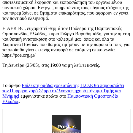
αποτελεσματική έκφραση και εκπροσώπηση του οργανωμένου
ποντιακού χώρου. Ενεργεί, υπηρετώντας τους πάγιους στόχους της
και παρεμβαίνει σε ζητήματα επικαιρότητας, που αφορούν εν γένει
τον ποντιακό ελληνισμό.
Η ΑΕΚ BC, ευχαριστεί θερμά τον Πρόεδρο της Παμποντιακής
Ομοσπονδίας Ελλάδος, κύριο Γιώργο Βαρυθυμιάδη, για την άμεση
και θετική ανταπόκριση στο κάλεσμά μας, όπως και όλα τα
Σωματεία Ποντίων που θα μας τιμήσουν με την παρουσία τους, για
τα οποία θα γίνει εκτενής αναφορά σε επόμενη επικοινωνία.
https://poe.org.gr/
Τη Δευτέρα (25/05), στις 19:00 να μη λείψει κανείς.
Το άρθρο
Επίλεκτη ομάδα χορευτών της Π.Ο.Ε θα παρουσιάσει
τον Πυρρίχιο χορό Σέρρα στέλνοντας ηχηρό μήνυμα Τιμής και
Μνήμης!
εμφανίστηκε πρώτα στο
Παμποντιακή Ομοσπονδία
Ελλάδος
.