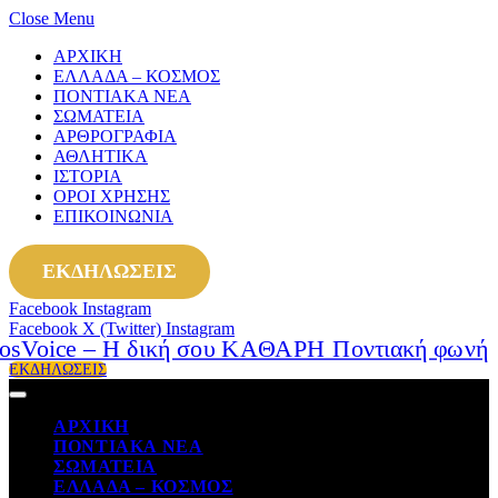
Close Menu
ΑΡΧΙΚΗ
ΕΛΛΑΔΑ – ΚΟΣΜΟΣ
ΠΟΝΤΙΑΚΑ ΝΕΑ
ΣΩΜΑΤΕΙΑ
ΑΡΘΡΟΓΡΑΦΙΑ
ΑΘΛΗΤΙΚΑ
ΙΣΤΟΡΙΑ
ΟΡΟΙ ΧΡΗΣΗΣ
ΕΠΙΚΟΙΝΩΝΙΑ
ΕΚΔΗΛΩΣΕΙΣ
Facebook
Instagram
Facebook
X (Twitter)
Instagram
ΕΚΔΗΛΩΣΕΙΣ
ΑΡΧΙΚΗ
ΠΟΝΤΙΑΚΑ ΝΕΑ
ΣΩΜΑΤΕΙΑ
ΕΛΛΑΔΑ – ΚΟΣΜΟΣ