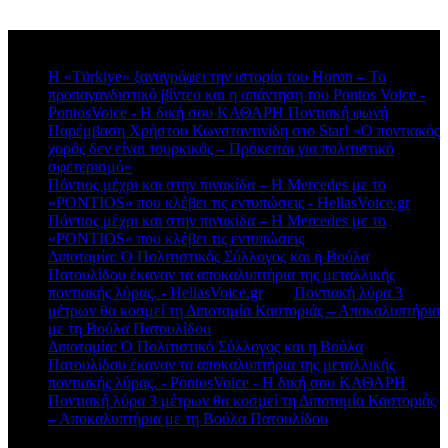
Πρόσφατα σχόλια
Η «Türkiye» ξαναγράφει την ιστορία του Horon – Το
προπαγανδιστικό βίντεο και η απάντηση του Pontos Voice -
PontosVoice - H δική σου ΚΑΘΑΡΗ Ποντιακή φωνή
στο
Παρέμβαση Χρήστου Κωνσταντινίδη στο Star! «Ο ποντιακός
χορός δεν είναι τουρκικός – Πρόκειται για πολιτιστικό
σφετερισμό»
Πόντιος μέχρι και στην πινακίδα – Η Mercedes με το
«PONTIOS» που κλέβει τις εντυπώσεις - HellasVoice.gr
στο
Πόντιος μέχρι και στην πινακίδα – Η Mercedes με το
«PONTIOS» που κλέβει τις εντυπώσεις
Διποταμία: Ο Πολιτιστικός Σύλλογος και η Βούλα
Πατουλίδου έκαναν τα αποκαλυπτήρια της μεταλλικής
ποντιακής λύρας. - HellasVoice.gr
στο
Ποντιακή λύρα 3
μέτρων θα κοσμεί τη Διποταμία Καστοριάς – Αποκαλυπτήρια
με τη Βούλα Πατουλίδου
Διποταμία: Ο Πολιτιστικό Σύλλογος και η Βούλα
Πατουλίδου έκαναν τα αποκαλυπτήρια της μεταλλικής
ποντιακής λύρας. - PontosVoice - H δική σου ΚΑΘΑΡΗ
στο
Ποντιακή λύρα 3 μέτρων θα κοσμεί τη Διποταμία Καστοριάς
– Αποκαλυπτήρια με τη Βούλα Πατουλίδου