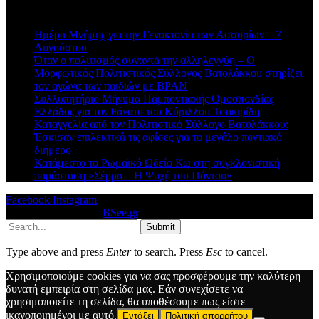
Πρόσφατα άρθρα
Ημέρα Μνήμης για την Γενοκτονία των Ασσυρίων – 7
Αυγούστου
Όταν ο πολιτισμός συναντά την αλληλεγγύη – Ο
Μορφωτικός Πολιτιστικός Σύλλογος Βατολάκκου στηρίζει
τον αγώνα των παιδιών με BPAN
Συλλυπητήριο Μήνυμα Παμποντιακής Ομοσπονδίας
Ελλάδος για τον θάνατο του Κύριλλου Τσακιρίδη
Καταγγελία από τον Πολιτιστικό Σύλλογο Βατολάκκου:
Έσκισαν επιλεκτικά τις αφίσες για το μεγάλο ποντιακό
διήμερο
Κατάμεστο το Ρωμαϊκό Ωδείο Κω στη συγκλονιστική
παράσταση «Σέρρα – Η Ψυχή του Πόντου»
Facebook
Instagram
© 2026 Designed by
BSee.gr
.
Submit
Type above and press
Enter
to search. Press
Esc
to cancel.
Χρησιμοποιούμε cookies για να σας προσφέρουμε την καλύτερη
δυνατή εμπειρία στη σελίδα μας. Εάν συνεχίσετε να
χρησιμοποιείτε τη σελίδα, θα υποθέσουμε πως είστε
ικανοποιημένοι με αυτό.
Εντάξει
Πολιτική απορρήτου