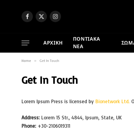
Facebook
X
Instagram
(Twitter)
ΠΟΝΤΙΑΚΑ
ΑΡΧΙΚΗ
ΣΩΜ
ΝΕΑ
Home
»
Get In Touch
Get In Touch
Lorem Ipsum Press is licensed by
Bionetwork Ltd.
Ou
Address:
Lorem 15 Str., 4844, Ipsum, State, UK
Phone:
+30-2106019311