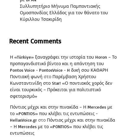
Συλλυπητήριο Μήνυμα Παμποντιακής
Ομοσπονδίας Ελλάδος για τον θάνατο του
Κύριλλου Τσακιρίδη
Recent Comments
Η «Türkiye» ξαναγράφει την ιστορία του Horon – Το
προπαγανδιστικό βίντεο και η απάντηση του
Pontos Voice - PontosVoice - H δική σου ΚΑΘΑΡΗ
Ποντιακή φωνή
στο
Παρέμβαση Χρήστου
Κωνσταντινίδη στο Star! «Ο ποντιακός χορός δεν
είναι τουρκικός – Πρόκειται για πολιτιστικό
σφετερισμό»
Πόντιος μέχρι και στην πινακίδα – Η Mercedes με
το «PONTIOS» που κλέβει τις εντυπώσεις -
HellasVoice.gr
στο
Πόντιος μέχρι και στην πινακίδα
– Η Mercedes με το «PONTIOS» που κλέβει τις
εντυπώσεις