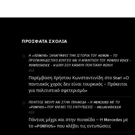
ΠΡΌΣΦΑΤΑ ΣΧΌΛΙΑ
Η «TÜRKIYE» ΞΑΝΑΓΡΆΦΕΙ ΤΗΝ ΙΣΤΟΡΊΑ ΤΟΥ HORON – ΤΟ
ΠΡΟΠΑΓΑΝΔΙΣΤΙΚΌ ΒΊΝΤΕΟ ΚΑΙ Η ΑΠΆΝΤΗΣΗ ΤΟΥ PONTOS VOICE -
PONTOSVOICE - H ΔΙΚΉ ΣΟΥ ΚΑΘΑΡΗ ΠΟΝΤΙΑΚΉ ΦΩΝΉ
στο
Παρέμβαση Χρήστου Κωνσταντινίδη στο Star! «Ο
ποντιακός χορός δεν είναι τουρκικός – Πρόκειται
για πολιτιστικό σφετερισμό»
ΠΌΝΤΙΟΣ ΜΈΧΡΙ ΚΑΙ ΣΤΗΝ ΠΙΝΑΚΊΔΑ – Η MERCEDES ΜΕ ΤΟ
«PONTIOS» ΠΟΥ ΚΛΈΒΕΙ ΤΙΣ ΕΝΤΥΠΏΣΕΙΣ - HELLASVOICE.GR
στο
Πόντιος μέχρι και στην πινακίδα – Η Mercedes με
το «PONTIOS» που κλέβει τις εντυπώσεις