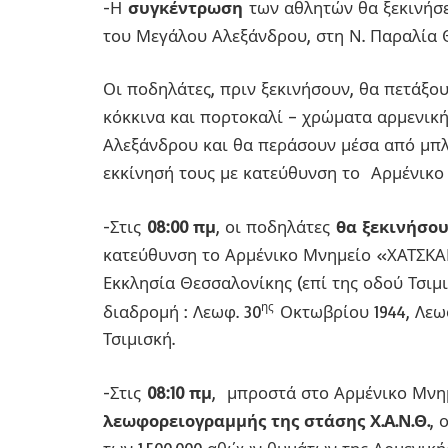
-Η
συγκέντρωση
των αθλητών θα ξεκινήσ
του Μεγάλου Αλεξάνδρου, στη Ν. Παραλία 
Οι ποδηλάτες, πριν ξεκινήσουν, θα πετάξ
κόκκινα και πορτοκαλί – χρώματα αρμενικ
Αλεξάνδρου και θα περάσουν μέσα από μπλ
εκκίνησή τους με κατεύθυνση το Αρμένικο
-Στις
08:00 πμ
, οι ποδηλάτες
θα ξεκινήσο
κατεύθυνση το Αρμένικο Μνημείο «ΧΑΤΣΚΑΡ
Εκκλησία Θεσσαλονίκης (επί της οδού Τσιμ
ης
διαδρομή : Λεωφ. 30
Οκτωβρίου 1944, Λεωφ
Τσιμισκή.
-Στις
08:10 πμ
, μπροστά στο Αρμένικο Μν
λεωφορειογραμμής της στάσης Χ.Α.Ν.Θ.
, 