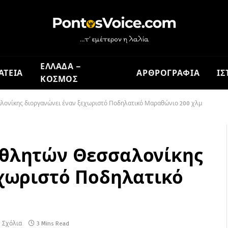
ΕΛΛΑΔΑ –
ΑΤΕΙΑ
ΑΡΘΡΟΓΡΑΦΙΑ
ΙΣ
ΚΟΣΜΟΣ
ονίκης διοργανώνει έναν ξεχωριστό Ποδηλατικό Μαραθώνιο 200 χλμ
Αθλητών Θεσσαλονίκης
εχωριστό Ποδηλατικό
 Σχόλια
3 Mins Read