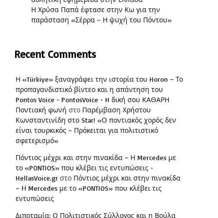
Η Χρύσα Παπά έφτασε στην Κω για την
παράσταση «Σέρρα – Η ψυχή του Πόντου»
Recent Comments
Η «Türkiye» ξαναγράφει την ιστορία του Horon – Το
προπαγανδιστικό βίντεο και η απάντηση του
Pontos Voice - PontosVoice - H δική σου ΚΑΘΑΡΗ
Ποντιακή φωνή
στο
Παρέμβαση Χρήστου
Κωνσταντινίδη στο Star! «Ο ποντιακός χορός δεν
είναι τουρκικός – Πρόκειται για πολιτιστικό
σφετερισμό»
Πόντιος μέχρι και στην πινακίδα – Η Mercedes με
το «PONTIOS» που κλέβει τις εντυπώσεις -
HellasVoice.gr
στο
Πόντιος μέχρι και στην πινακίδα
– Η Mercedes με το «PONTIOS» που κλέβει τις
εντυπώσεις
Διποταμία: Ο Πολιτιστικός Σύλλογος και η Βούλα