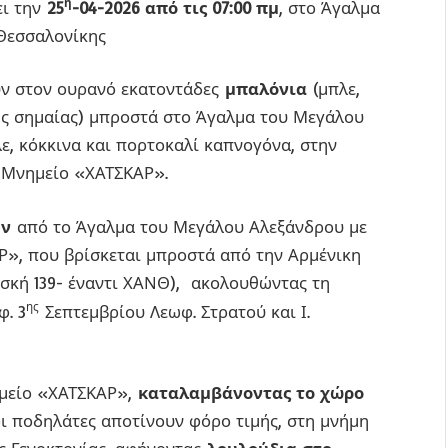
η
ει την
25
-04-2026 από τις 07:00 πμ
, στο Άγαλμα
Θεσσαλονίκης
ουν στον ουρανό εκατοντάδες
μπαλόνια
(μπλε,
ής σημαίας) μπροστά στο Άγαλμα του Μεγάλου
ε, κόκκινα και πορτοκαλί καπνογόνα, στην
 Μνημείο «ΧΑΤΣΚΑΡ».
υν
από το Άγαλμα του Μεγάλου Αλεξάνδρου με
», που βρίσκεται μπροστά από την Αρμένικη
ισκή 139- έναντι ΧΑΝΘ), ακολουθώντας τη
ης
. 3
Σεπτεμβρίου Λεωφ. Στρατού και Ι.
ημείο «ΧΑΤΣΚΑΡ»,
καταλαμβάνοντας το χώρο
οι ποδηλάτες αποτίνουν φόρο τιμής, στη μνήμη