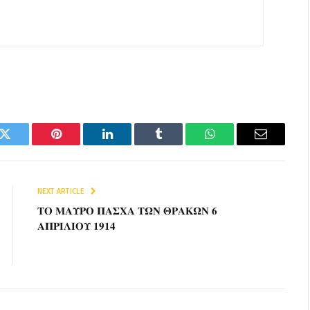
k
Twitter
Pinterest
LinkedIn
Tumblr
WhatsApp
Email
NEXT ARTICLE
𝚻𝚶 𝚳𝚨𝚼𝚸𝚶 𝚷𝚨𝚺𝚾𝚨 𝚻𝛀𝚴 𝚯𝚸𝚨𝚱𝛀𝚴 𝟔
𝚨𝚷𝚸𝚰𝚲𝚰𝚶𝚼 𝟏𝟗𝟏𝟒