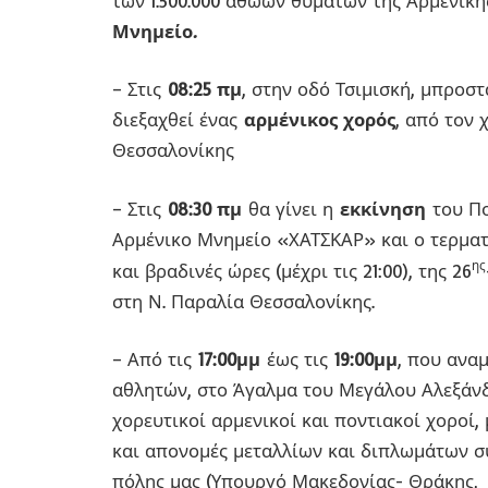
των 1.500.000 αθώων θυμάτων της Αρμενική
Μνημείο
.
– Στις
08:25 πμ
, στην οδό Τσιμισκή, μπροσ
διεξαχθεί ένας
αρμένικος χορός
, από τον 
Θεσσαλονίκης
– Στις
08:30 πμ
θα γίνει η
εκκίνηση
του Π
Αρμένικο Μνημείο «ΧΑΤΣΚΑΡ» και ο τερματ
ης
και βραδινές ώρες (μέχρι τις 21:00), της 26
στη Ν. Παραλία Θεσσαλονίκης.
– Από τις
17:00μμ
έως τις
19:00μμ
, που ανα
αθλητών, στο Άγαλμα του Μεγάλου Αλεξάνδ
χορευτικοί αρμενικοί και ποντιακοί χορο
και απονομές μεταλλίων και διπλωμάτων συ
πόλης μας (Υπουργό Μακεδονίας- Θράκης,