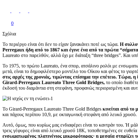
0
Σχόλια
Το περιέργο είναι ότι δεν το είχαν ξανακάνει ποτέ ως τώρα.
Η συλλογ
Perregaux ήδη από το 1867 και έγινε ένα από τα πρώτα “σήματα
Laureato στο παρελθόν, αλλά όχι με διάταξη “three bridges”. Και υ
Το 1975, το πρώτο Laureato, ένα σπορ, ατσάλινο ρολόι με ενσωματ
μετά, είναι το δημοφιλέστερο μοντέλο του Οίκου και φέτος το γιορτ
στις αρχές της χρονιάς, τιμώντας επίσημα την επέτειο. Τώρα, η
Girard-Perregaux Laureato Three Gold Bridges,
το οποίο διαθέτ
έκδοσή του διαμάντια στη στεφάνη, προφανώς περιορισμένη και αυτ
Το Girard-Perregaux Laureato Three Gold Bridges
κινείται από το
και πάχους περίπου 10,9, με οκταγωνική στεφάνη από λευκό χρυσό.
Αυτό, όμως, που κυρίως μας ενδιαφέρει είναι το καντράν του. Ή μάλ
τρεις γέφυρες είναι από λευκό χρυσό 18Κ, τοποθετημένες σε ευθεία 
ενσωματωμένος πλατινένιος μικρορότορας· η μεσαία στηρίζει το