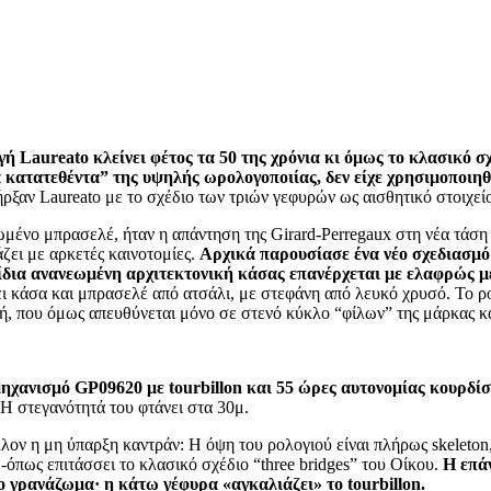
ή Laureato κλείνει φέτος τα 50 της χρόνια κι όμως το κλασικό σχ
 κατατεθέντα” της υψηλής ωρολογοποιίας, δεν είχε χρησιμοποιηθε
πήρξαν Laureato με το σχέδιο των τριών γεφυρών ως αισθητικό στοιχεί
ωμένο μπρασελέ, ήταν η απάντηση της Girard-Perregaux στη νέα τάση 
άζει με αρκετές καινοτομίες.
Αρχικά παρουσίασε ένα νέο σχεδιασμό κ
 ίδια ανανεωμένη αρχιτεκτονική κάσας επανέρχεται με ελαφρώς μεγ
ει κάσα και μπρασελέ από ατσάλι, με στεφάνη από λευκό χρυσό. Το ρολ
ή, που όμως απευθύνεται μόνο σε στενό κύκλο “φίλων” της μάρκας κα
 μηχανισμό GP09620 με tourbillon και 55 ώρες αυτονομίας κουρδί
 Η στεγανότητά του φτάνει στα 30μ.
λον η μη ύπαρξη καντράν: Η όψη του ρολογιού είναι πλήρως skeleton,
-όπως επιτάσσει το κλασικό σχέδιο “three bridges” του Οίκου.
Η επάν
 γρανάζωμα· η κάτω γέφυρα «αγκαλιάζει» το tourbillon.