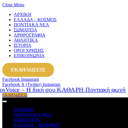
Close Menu
ΑΡΧΙΚΗ
ΕΛΛΑΔΑ – ΚΟΣΜΟΣ
ΠΟΝΤΙΑΚΑ ΝΕΑ
ΣΩΜΑΤΕΙΑ
ΑΡΘΡΟΓΡΑΦΙΑ
ΑΘΛΗΤΙΚΑ
ΙΣΤΟΡΙΑ
ΟΡΟΙ ΧΡΗΣΗΣ
ΕΠΙΚΟΙΝΩΝΙΑ
ΕΚΔΗΛΩΣΕΙΣ
Facebook
Instagram
Facebook
X (Twitter)
Instagram
ΕΚΔΗΛΩΣΕΙΣ
ΑΡΧΙΚΗ
ΠΟΝΤΙΑΚΑ ΝΕΑ
ΣΩΜΑΤΕΙΑ
ΕΛΛΑΔΑ – ΚΟΣΜΟΣ