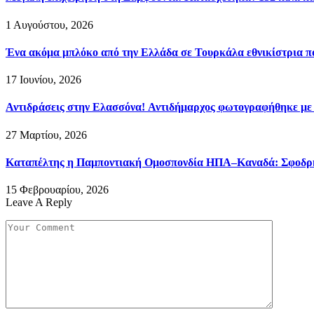
1 Αυγούστου, 2026
Ένα ακόμα μπλόκο από την Ελλάδα σε Τουρκάλα εθνικίστρια πο
17 Ιουνίου, 2026
Αντιδράσεις στην Ελασσόνα! Αντιδήμαρχος φωτογραφήθηκε με
27 Μαρτίου, 2026
Καταπέλτης η Παμποντιακή Ομοσπονδία ΗΠΑ–Καναδά: Σφοδρή ε
15 Φεβρουαρίου, 2026
Leave A Reply