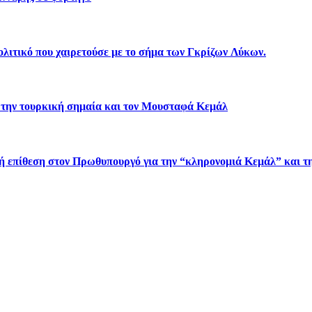
λιτικό που χαιρετούσε με το σήμα των Γκρίζων Λύκων.
 την τουρκική σημαία και τον Μουσταφά Κεμάλ
πίθεση στον Πρωθυπουργό για την “κληρονομιά Κεμάλ” και τη