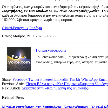
Οι επιφάνειες των γεφυρών και των εξαρτημάτων φέρουν υψηλού επ
λοξοτμήσεις, εκ των οποίων οι 362 είναι εσωτερικές γωνίες. Το
κάθετη στοίχιση δημιουργεί μια ανεπανάληπτη συμμετρία, με το βλέ
162.000 ελβετικά φράγκα -χωρίς τους φόρους.
Girard-Perregaux
Ρολόγια
Πάνος Μαύρος
29.11.2025 • 18:35
Pontosvoice.com
Το Pontosvoice.com (…τ’εμέτερον η λαλία) είναι μ
εκδηλώσεις, ιστορικά ευρήματα, απόψεις. Είμαστε 
Share.
Facebook
Twitter
Pinterest
LinkedIn
Tumblr
WhatsApp
Email
Previous Article
Πέτερ Βόλνι στην «Κ»: Πώς ανακάλυψα τα δύο έργ
Next Article
Διαβάστε στην «Καθημερινή της Κυριακής»
Related
Posts
Μεγάλη επιχείρηση στη Σαμψούντα! Κατασχέθηκαν 132 κιλά κά