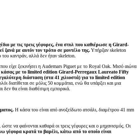
έδιο με τις τρεις γέφυρες, ένα στυλ που καθιέρωσε η Girard-
ί ξανά με αυτόν τον τρόπο σε μοντέλο της.
Υπήρξαν skeleton
ο του καντράν, αλλά δεν ήταν skeleton.
που είχε ξεκινήσει η Audemars Piguet με το Royal Oak. Μισό αιώνα
άσας με το limited edition Girard-Perregaux Laureato Fifty
αλύτερη διάσταση (στα 41 χιλιοστά) για το limited edition
όι διατίθεται σε μόλις 50 κομμάτια, ενώ θα υπάρξει και μια
ι δεν θα είναι διαθέσιμη εμπορικά.
σματος.
Η κάσα του είναι από ανοξείδωτο ατσάλι, διαμέτρου 41 mm
 ώστε να φαίνονται καθαρά οι τρεις γέφυρες και ο μηχανισμός. Οι
ω γέφυρα κρατά το βαρέλι, κάτω από το οποίο είναι