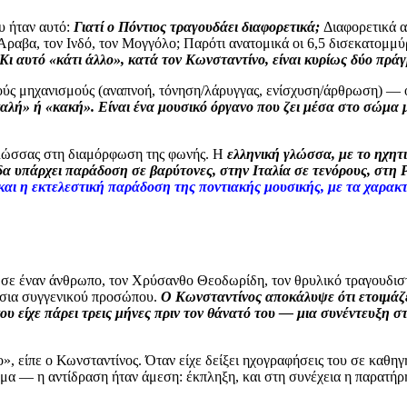
υ ήταν αυτό:
Γιατί ο Πόντιος τραγουδάει διαφορετικά;
Διαφορετικά α
ν Άραβα, τον Ινδό, τον Μογγόλο; Παρότι ανατομικά οι 6,5 δισεκατομμ
 Κι αυτό «κάτι άλλο», κατά τον Κωνσταντίνο, είναι κυρίως δύο πρά
ύς μηχανισμούς (αναπνοή, τόνηση/λάρυγγας, ενίσχυση/άρθρωση) — όχι
αλή» ή «κακή». Είναι ένα μουσικό όργανο που ζει μέσα στο σώμα μ
 γλώσσας στη διαμόρφωση της φωνής. Η
ελληνική γλώσσα, με το ηχητι
άδα υπάρχει παράδοση σε βαρύτονες, στην Ιταλία σε τενόρους, στη
 και η εκτελεστική παράδοση της ποντιακής μουσικής, με τα χαρακ
σε έναν άνθρωπο, τον Χρύσανθο Θεοδωρίδη, τον θρυλικό τραγουδιστή
ίσια συγγενικού προσώπου.
Ο Κωνσταντίνος αποκάλυψε ότι ετοιμάζε
υ είχε πάρει τρεις μήνες πριν τον θάνατό του — μια συνέντευξη στ
 είπε ο Κωνσταντίνος. Όταν είχε δείξει ηχογραφήσεις του σε καθηγη
ημα — η αντίδραση ήταν άμεση: έκπληξη, και στη συνέχεια η παρατήρ