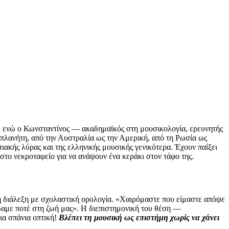
υ, ενώ ο Κωνσταντίνος — ακαδημαϊκός στη μουσικολογία, ερευνητής
πλανήτη, από την Αυστραλία ως την Αμερική, από τη Ρωσία ως
τιακής λύρας και της ελληνικής μουσικής γενικότερα. Έχουν παίξει
το νεκροταφείο για να ανάψουν ένα κεράκι στον τάφο της.
κή διάλεξη με σχολαστική ορολογία. «Χαιρόμαστε που είμαστε απόψε
ίδαμε ποτέ στη ζωή μας». Η διεπιστημονική του θέση —
ια σπάνια οπτική!
Βλέπει τη μουσική ως επιστήμη χωρίς να χάνει