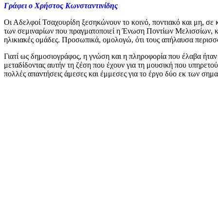
Γράφει ο Χρήστος Κωνσταντινίδης
Οι Αδελφοί Τσαχουρίδη ξεσηκώνουν το κοινό, ποντιακό και μη, σε
των σεμιναρίων που πραγματοποιεί η Ένωση Ποντίων Μελισσίων, κατ
ηλικιακές ομάδες. Προσωπικά, ομολογώ, ότι τους απήλαυσα περισσ
Γιατί ως δημοσιογράφος, η γνώση και η πληροφορία που έλαβα ήταν
μεταδίδοντας αυτήν τη ζέση που έχουν για τη μουσική που υπηρετού
πολλές απαντήσεις άμεσες και έμμεσες για το έργο δύο εκ των σημα