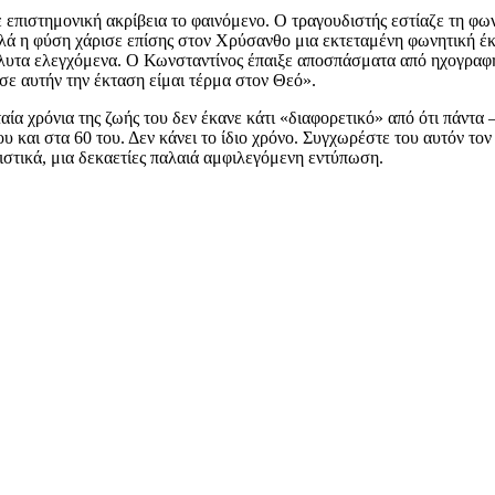
επιστημονική ακρίβεια το φαινόμενο. Ο τραγουδιστής εστίαζε τη φω
λλά η φύση χάρισε επίσης στον Χρύσανθο μια εκτεταμένη φωνητική έ
όλυτα ελεγχόμενα. Ο Κωνσταντίνος έπαιξε αποσπάσματα από ηχογραφή
σε αυτήν την έκταση είμαι τέρμα στον Θεό».
ία χρόνια της ζωής του δεν έκανε κάτι «διαφορετικό» από ότι πάντα 
υ και στα 60 του. Δεν κάνει το ίδιο χρόνο. Συγχωρέστε του αυτόν τον
στικά, μια δεκαετίες παλαιά αμφιλεγόμενη εντύπωση.