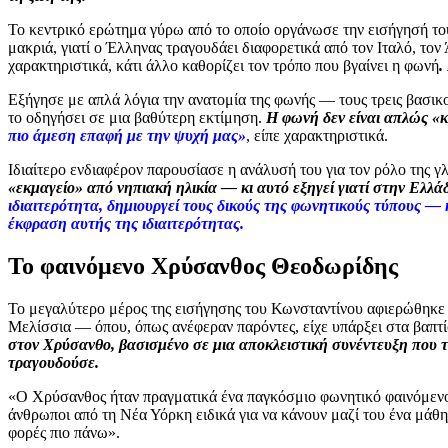
Το κεντρικό ερώτημα γύρω από το οποίο οργάνωσε την εισήγησή το
μακριά, γιατί ο Έλληνας τραγουδάει διαφορετικά από τον Ιταλό, το
χαρακτηριστικά, κάτι άλλο καθορίζει τον τρόπο που βγαίνει η φωνή
.
Εξήγησε με απλά λόγια την ανατομία της φωνής — τους τρεις βασικο
το οδηγήσει σε μια βαθύτερη εκτίμηση.
Η φωνή δεν είναι απλώς «κ
πιο άμεση επαφή με την ψυχή μας»
, είπε χαρακτηριστικά.
Ιδιαίτερο ενδιαφέρον παρουσίασε η ανάλυσή του για τον ρόλο της
«εκμαγείο» από νηπιακή ηλικία — κι αυτό εξηγεί γιατί στην Ελλ
ιδιαιτερότητα, δημιουργεί τους δικούς της φωνητικούς τύπους —
έκφραση αυτής της ιδιαιτερότητας.
Το φαινόμενο Χρύσανθος Θεοδωρίδης
Το μεγαλύτερο μέρος της εισήγησης του Κωνσταντίνου αφιερώθηκε 
Μελίσσια — όπου, όπως ανέφεραν παρόντες, είχε υπάρξει στα βαπτ
στον Χρύσανθο, βασισμένο σε μια αποκλειστική συνέντευξη που το
τραγουδούσε.
«Ο Χρύσανθος ήταν πραγματικά ένα παγκόσμιο φωνητικό φαινόμενο»,
άνθρωποι από τη Νέα Υόρκη ειδικά για να κάνουν μαζί του ένα μάθ
φορές πιο πάνω».