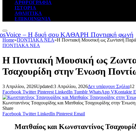
ΑΡΘΡΟΓΡΑΦΙΑ
ΙΣΤΟΡΙΑ
ΑΘΛΗΤΙΚΑ
ΕΠΙΚΟΙΝΩΝΙΑ
Home
»
ΠΟΝΤΙΑΚΑ ΝΕΑ
»
Η Ποντιακή Μουσική ως Ζωντανή Παρά
ΠΟΝΤΙΑΚΑ ΝΕΑ
Η Ποντιακή Μουσική ως Ζωντα
Τσαχουρίδη στην Ένωση Ποντί
3 Απριλίου, 2026
Updated:
3 Απριλίου, 2026
Δεν υπάρχουν Σχόλια
12
Facebook
Twitter
Pinterest
LinkedIn
Tumblr
WhatsApp
VKontakte
E
Κωνσταντίνος Τσαχουρίδης και Ματθαίος Τσαχουρίδης στην Ένωση
Share
Facebook
Twitter
LinkedIn
Pinterest
Email
Ματθαίος και Κωνσταντίνος Τσαχουρίδ