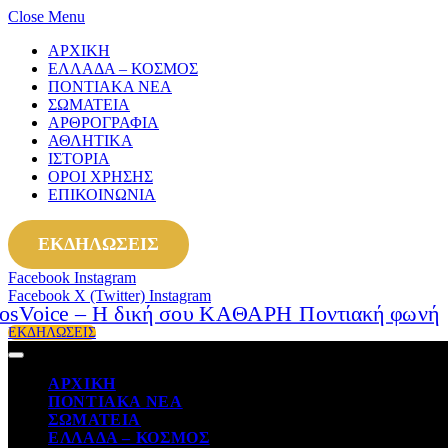
Close Menu
ΑΡΧΙΚΗ
ΕΛΛΑΔΑ – ΚΟΣΜΟΣ
ΠΟΝΤΙΑΚΑ ΝΕΑ
ΣΩΜΑΤΕΙΑ
ΑΡΘΡΟΓΡΑΦΙΑ
ΑΘΛΗΤΙΚΑ
ΙΣΤΟΡΙΑ
ΟΡΟΙ ΧΡΗΣΗΣ
ΕΠΙΚΟΙΝΩΝΙΑ
ΕΚΔΗΛΩΣΕΙΣ
Facebook
Instagram
Facebook
X (Twitter)
Instagram
ΕΚΔΗΛΩΣΕΙΣ
ΑΡΧΙΚΗ
ΠΟΝΤΙΑΚΑ ΝΕΑ
ΣΩΜΑΤΕΙΑ
ΕΛΛΑΔΑ – ΚΟΣΜΟΣ