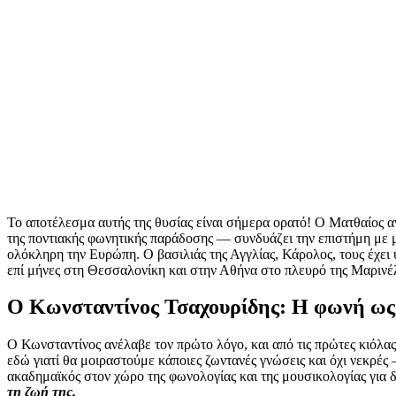
Το αποτέλεσμα αυτής της θυσίας είναι σήμερα ορατό! Ο Ματθαίος α
της ποντιακής φωνητικής παράδοσης — συνδυάζει την επιστήμη με 
ολόκληρη την Ευρώπη. Ο βασιλιάς της Αγγλίας, Κάρολος, τους έχει υ
επί μήνες στη Θεσσαλονίκη και στην Αθήνα στο πλευρό της Μαρινέλ
Ο Κωνσταντίνος Τσαχουρίδης: Η φωνή ως
Ο Κωνσταντίνος ανέλαβε τον πρώτο λόγο, και από τις πρώτες κιόλα
εδώ γιατί θα μοιραστούμε κάποιες ζωντανές γνώσεις και όχι νεκρές
ακαδημαϊκός στον χώρο της φωνολογίας και της μουσικολογίας για δ
τη ζωή της.