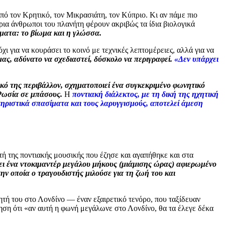
πό τον Κρητικό, τον Μικρασιάτη, τον Κύπριο. Κι αν πάμε πιο
ύρια άνθρωποι του πλανήτη φέρουν ακριβώς τα ίδια βιολογικά
γματα: το βίωμα και η γλώσσα.
 για να κουράσει το κοινό με τεχνικές λεπτομέρειες, αλλά για να
ας, αδύνατο να σχεδιαστεί, δύσκολο να περιγραφεί.
«Δεν υπάρχει
κό της περιβάλλον, σχηματοποιεί ένα συγκεκριμένο φωνητικό
 Ρωσία σε μπάσους.
Η
ποντιακή διάλεκτος, με τη δική της ηχητική
τηριστικά σπασίματα και τους λαρυγγισμούς, αποτελεί άμεση
 της ποντιακής μουσικής που έζησε και αγαπήθηκε και στα
ι ένα ντοκιμαντέρ μεγάλου μήκους (μιάμισης ώρας) αφιερωμένο
ην οποία ο τραγουδιστής μιλούσε για τη ζωή του και
τή του στο Λονδίνο — έναν εξαιρετικό τενόρο, που ταξίδευαν
ηση ότι «αν αυτή η φωνή μεγάλωνε στο Λονδίνο, θα τα έλεγε δέκα