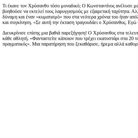
Τι έκανε τον Χρύσανθο τόσο μοναδικό; Ο Κωνσταντίνος ανέλυσε με 
βοηθούσε να εκτελεί τους λαρυγγισμούς με εξαιρετική ταχύτητα. Α
δύναμη και έναν «κυματισμό» που στα νεότερα χρόνια του ήταν απ
και συγκίνηση. «Σε αυτή την έκταση τραγουδάει ο Χρύσανθος. Εγώ 
Διευκρίνισε επίσης μια βαθιά παρεξήγηση! Ο Χρύσανθος στα τελευτα
κάθε αθλητή. «Φανταστείτε κάποιον που τρέχει εκατοστάρι στα 20 το
πραγματικός». Μια παρατήρηση που ξεκαθάρισε, ήρεμα αλλά καθορι