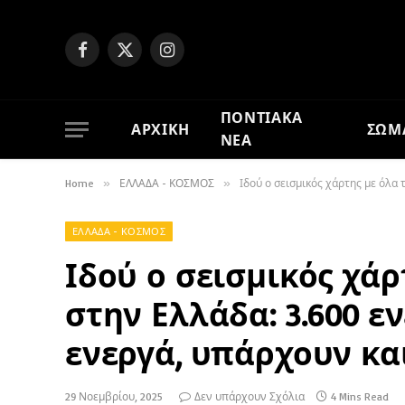
Facebook
X
Instagram
(Twitter)
ΠΟΝΤΙΑΚΑ
ΑΡΧΙΚΗ
ΣΩΜ
ΝΕΑ
Home
»
ΕΛΛΑΔΑ - ΚΟΣΜΟΣ
»
Ιδού ο σεισμικός χάρτης με όλα
ΕΛΛΑΔΑ - ΚΟΣΜΟΣ
Ιδού ο σεισμικός χάρ
στην Ελλάδα: 3.600 ε
ενεργά, υπάρχουν κα
29 Νοεμβρίου, 2025
Δεν υπάρχουν Σχόλια
4 Mins Read