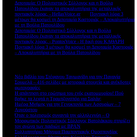
Διποταμία: Ο Πολιτιστικός Σύλλογος και η Βούλα
Πατουλίδου έκαναν τα αποκαλυπτήρια της μεταλλικής
ποντιακής λύρας. - HellasVoice.gr
στο
Ποντιακή λύρα 3
μέτρων θα κοσμεί τη Διποταμία Καστοριάς – Αποκαλυπτήρια
με τη Βούλα Πατουλίδου
Διποταμία: Ο Πολιτιστικό Σύλλογος και η Βούλα
Πατουλίδου έκαναν τα αποκαλυπτήρια της μεταλλικής
ποντιακής λύρας. - PontosVoice - H δική σου ΚΑΘΑΡΗ
στο
Ποντιακή λύρα 3 μέτρων θα κοσμεί τη Διποταμία Καστοριάς
– Αποκαλυπτήρια με τη Βούλα Πατουλίδου
Πρόσφατα άρθρα
Νέο βιβλίο του Στέφανου Τανιμανίδη για την Παναγία
Σουμελά – 416 σελίδες με ιστορικά στοιχεία και ανέκδοτες
φωτογραφίες
Η απάντηση στο ερώτημα του ενός εκατομμυρίου! Πού
βρήκε τα λεφτά η Τραμπζονσπόρ για Σαλάχ;
Ημέρα Μνήμης για την Γενοκτονία των Ασσυρίων – 7
Αυγούστου
Όταν ο πολιτισμός συναντά την αλληλεγγύη – Ο
Μορφωτικός Πολιτιστικός Σύλλογος Βατολάκκου στηρίζει
τον αγώνα των παιδιών με BPAN
Συλλυπητήριο Μήνυμα Παμποντιακής Ομοσπονδίας