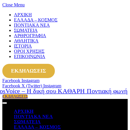
Close Menu
ΑΡΧΙΚΗ
ΕΛΛΑΔΑ – ΚΟΣΜΟΣ
ΠΟΝΤΙΑΚΑ ΝΕΑ
ΣΩΜΑΤΕΙΑ
ΑΡΘΡΟΓΡΑΦΙΑ
ΑΘΛΗΤΙΚΑ
ΙΣΤΟΡΙΑ
ΟΡΟΙ ΧΡΗΣΗΣ
ΕΠΙΚΟΙΝΩΝΙΑ
ΕΚΔΗΛΩΣΕΙΣ
Facebook
Instagram
Facebook
X (Twitter)
Instagram
ΕΚΔΗΛΩΣΕΙΣ
ΑΡΧΙΚΗ
ΠΟΝΤΙΑΚΑ ΝΕΑ
ΣΩΜΑΤΕΙΑ
ΕΛΛΑΔΑ – ΚΟΣΜΟΣ