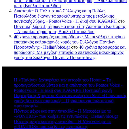
μέτρων θα κοσμεί τη Διποταμία Καστοριάς – Αποκαλυπτήρια
με τη Βούλα Πατουλίδου
Διποταμία: Ο Πολιτιστικό Σύλλογος και η Βούλα
Πατουλίδου έκαναν τα αποκαλυπτήρια της μεταλλικής
ποντιακής λύρας. - PontosVoice - H δική σου ΚΑΘΑΡΗ
στο
Ποντιακή λύρα 3 μέτρων θα κοσμεί τη Διποταμία Καστοριάς
– Αποκαλυπτήρια με τη Βούλα Πατουλίδου
40 χρόνια προσφοράς και παράδοσης: Με μεγάλη επιτυχία ο
επετειακός καλοκαιρινός χορός του Συλλόγου Ποντίων
Προσοτσάνης - HellasVoice.gr
στο
40 χρόνια προσφοράς και
παράδοσης: Με μεγάλη επιτυχία ο επετειακός καλοκαιρινός
χορός του Συλλόγου Ποντίων Προσοτσάνης
Πρόσφατα σχόλια
Η «Türkiye» ξαναγράφει την ιστορία του Horon – Το
προπαγανδιστικό βίντεο και η απάντηση του Pontos Voice -
PontosVoice - H δική σου ΚΑΘΑΡΗ Ποντιακή φωνή
στο
Παρέμβαση Χρήστου Κωνσταντινίδη στο Star! «Ο ποντιακός
χορός δεν είναι τουρκικός – Πρόκειται για πολιτιστικό
σφετερισμό»
Πόντιος μέχρι και στην πινακίδα – Η Mercedes με το
«PONTIOS» που κλέβει τις εντυπώσεις - HellasVoice.gr
στο
Πόντιος μέχρι και στην πινακίδα – Η Mercedes με το
«PONTIOS» που κλέβει τις εντυπώσεις