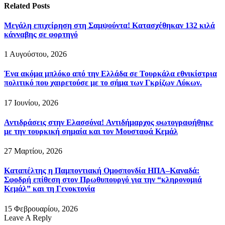
Related
Posts
Μεγάλη επιχείρηση στη Σαμψούντα! Κατασχέθηκαν 132 κιλά
κάνναβης σε φορτηγό
1 Αυγούστου, 2026
Ένα ακόμα μπλόκο από την Ελλάδα σε Τουρκάλα εθνικίστρια
πολιτικό που χαιρετούσε με το σήμα των Γκρίζων Λύκων.
17 Ιουνίου, 2026
Αντιδράσεις στην Ελασσόνα! Αντιδήμαρχος φωτογραφήθηκε
με την τουρκική σημαία και τον Μουσταφά Κεμάλ
27 Μαρτίου, 2026
Καταπέλτης η Παμποντιακή Ομοσπονδία ΗΠΑ–Καναδά:
Σφοδρή επίθεση στον Πρωθυπουργό για την “κληρονομιά
Κεμάλ” και τη Γενοκτονία
15 Φεβρουαρίου, 2026
Leave A Reply