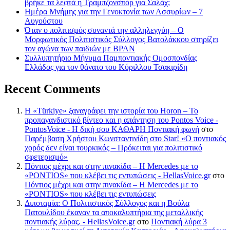
βρήκε τα λεφτά η Τραμπζονσπόρ για Σαλάχ;
Ημέρα Μνήμης για την Γενοκτονία των Ασσυρίων – 7
Αυγούστου
Όταν ο πολιτισμός συναντά την αλληλεγγύη – Ο
Μορφωτικός Πολιτιστικός Σύλλογος Βατολάκκου στηρίζει
τον αγώνα των παιδιών με BPAN
Συλλυπητήριο Μήνυμα Παμποντιακής Ομοσπονδίας
Ελλάδος για τον θάνατο του Κύριλλου Τσακιρίδη
Recent Comments
Η «Türkiye» ξαναγράφει την ιστορία του Horon – Το
προπαγανδιστικό βίντεο και η απάντηση του Pontos Voice -
PontosVoice - H δική σου ΚΑΘΑΡΗ Ποντιακή φωνή
στο
Παρέμβαση Χρήστου Κωνσταντινίδη στο Star! «Ο ποντιακός
χορός δεν είναι τουρκικός – Πρόκειται για πολιτιστικό
σφετερισμό»
Πόντιος μέχρι και στην πινακίδα – Η Mercedes με το
«PONTIOS» που κλέβει τις εντυπώσεις - HellasVoice.gr
στο
Πόντιος μέχρι και στην πινακίδα – Η Mercedes με το
«PONTIOS» που κλέβει τις εντυπώσεις
Διποταμία: Ο Πολιτιστικός Σύλλογος και η Βούλα
Πατουλίδου έκαναν τα αποκαλυπτήρια της μεταλλικής
ποντιακής λύρας. - HellasVoice.gr
στο
Ποντιακή λύρα 3