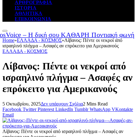
ΑΡΘΡΟΓΡΑΦΙΑ
ΙΣΤΟΡΙΑ
ΑΘΛΗΤΙΚΑ
ΕΠΙΚΟΙΝΩΝΙΑ
Home
»
ΕΛΛΑΔΑ - ΚΟΣΜΟΣ
»
Λίβανος: Πέντε οι νεκροί από
ισραηλινό πλήγμα – Ασαφές αν επρόκειτο για Αμερικανούς
ΕΛΛΑΔΑ - ΚΟΣΜΟΣ
Λίβανος: Πέντε οι νεκροί από
ισραηλινό πλήγμα – Ασαφές αν
επρόκειτο για Αμερικανούς
5 Οκτωβρίου, 2025
Δεν υπάρχουν Σχόλια
2 Mins Read
Facebook
Twitter
Pinterest
LinkedIn
Tumblr
WhatsApp
VKontakte
Email
Λίβανος: Πέντε οι νεκροί από ισραηλινό πλήγμα – Ασαφές αν
επρόκειτο για Αμερικανούς