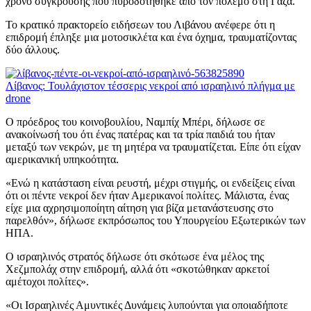
χρόνο σύγκρουσης που πυροδοτήθηκε από τον πόλεμο στη Γάζα.
Το κρατικό πρακτορείο ειδήσεων του Λιβάνου ανέφερε ότι η
επιδρομή έπληξε μια μοτοσικλέτα και ένα όχημα, τραυματίζοντας
δύο άλλους.
Λίβανος: Τουλάχιστον τέσσερις νεκροί από ισραηλινό πλήγμα με
drone
Ο πρόεδρος του κοινοβουλίου, Ναμπίχ Μπέρι, δήλωσε σε
ανακοίνωσή του ότι ένας πατέρας και τα τρία παιδιά του ήταν
μεταξύ των νεκρών, με τη μητέρα να τραυματίζεται. Είπε ότι είχαν
αμερικανική υπηκοότητα.
«Ενώ η κατάσταση είναι ρευστή, μέχρι στιγμής, οι ενδείξεις είναι
ότι οι πέντε νεκροί δεν ήταν Αμερικανοί πολίτες. Μάλιστα, ένας
είχε μια αχρησιμοποίητη αίτηση για βίζα μετανάστευσης στο
παρελθόν», δήλωσε εκπρόσωπος του Υπουργείου Εξωτερικών των
ΗΠΑ.
Ο ισραηλινός στρατός δήλωσε ότι σκότωσε ένα μέλος της
Χεζμπολάχ στην επιδρομή, αλλά ότι «σκοτώθηκαν αρκετοί
αμέτοχοι πολίτες».
«Οι Ισραηλινές Αμυντικές Δυνάμεις λυπούνται για οποιαδήποτε