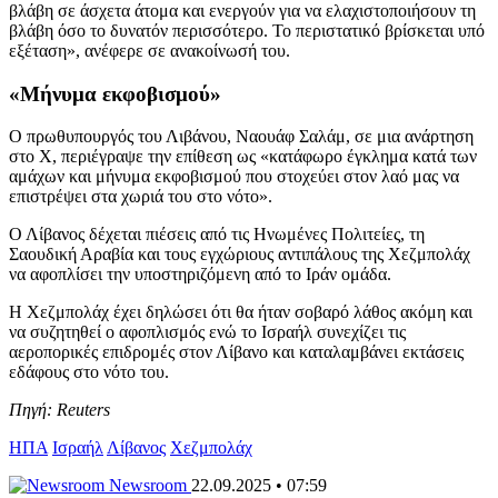
βλάβη σε άσχετα άτομα και ενεργούν για να ελαχιστοποιήσουν τη
βλάβη όσο το δυνατόν περισσότερο. Το περιστατικό βρίσκεται υπό
εξέταση», ανέφερε σε ανακοίνωσή του.
«Μήνυμα εκφοβισμού»
Ο πρωθυπουργός του Λιβάνου, Ναουάφ Σαλάμ, σε μια ανάρτηση
στο X, περιέγραψε την επίθεση ως «κατάφωρο έγκλημα κατά των
αμάχων και μήνυμα εκφοβισμού που στοχεύει στον λαό μας να
επιστρέψει στα χωριά του στο νότο».
Ο Λίβανος δέχεται πιέσεις από τις Ηνωμένες Πολιτείες, τη
Σαουδική Αραβία και τους εγχώριους αντιπάλους της Χεζμπολάχ
να αφοπλίσει την υποστηριζόμενη από το Ιράν ομάδα.
Η Χεζμπολάχ έχει δηλώσει ότι θα ήταν σοβαρό λάθος ακόμη και
να συζητηθεί ο αφοπλισμός ενώ το Ισραήλ συνεχίζει τις
αεροπορικές επιδρομές στον Λίβανο και καταλαμβάνει εκτάσεις
εδάφους στο νότο του.
Πηγή: Reuters
ΗΠΑ
Ισραήλ
Λίβανος
Χεζμπολάχ
Newsroom
22.09.2025 • 07:59