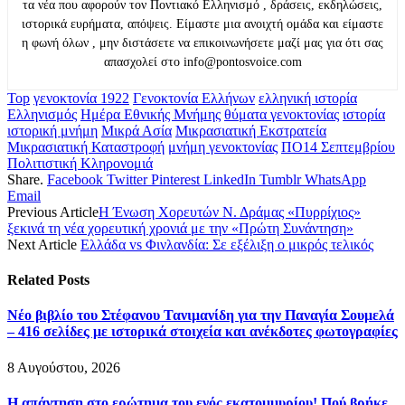
τα νέα που αφορούν τον Ποντιακό Ελληνισμό , δράσεις, εκδηλώσεις,
ιστορικά ευρήματα, απόψεις. Είμαστε μια ανοιχτή ομάδα και είμαστε
η φωνή όλων , μην διστάσετε να επικοινωνήσετε μαζί μας για ότι σας
απασχολεί στο info@pontosvoice.com
Top
γενοκτονία 1922
Γενοκτονία Ελλήνων
ελληνική ιστορία
Ελληνισμός
Ημέρα Εθνικής Μνήμης
θύματα γενοκτονίας
ιστορία
ιστορική μνήμη
Μικρά Ασία
Μικρασιατική Εκστρατεία
Μικρασιατική Καταστροφή
μνήμη γενοκτονίας
ΠΟ14 Σεπτεμβρίου
Πολιτιστική Κληρονομιά
Share.
Facebook
Twitter
Pinterest
LinkedIn
Tumblr
WhatsApp
Email
Previous Article
Η Ένωση Χορευτών Ν. Δράμας «Πυρρίχιος»
ξεκινά τη νέα χορευτική χρονιά με την «Πρώτη Συνάντηση»
Next Article
Ελλάδα vs Φινλανδία: Σε εξέλιξη ο μικρός τελικός
Related
Posts
Νέο βιβλίο του Στέφανου Τανιμανίδη για την Παναγία Σουμελά
– 416 σελίδες με ιστορικά στοιχεία και ανέκδοτες φωτογραφίες
8 Αυγούστου, 2026
Η απάντηση στο ερώτημα του ενός εκατομμυρίου! Πού βρήκε