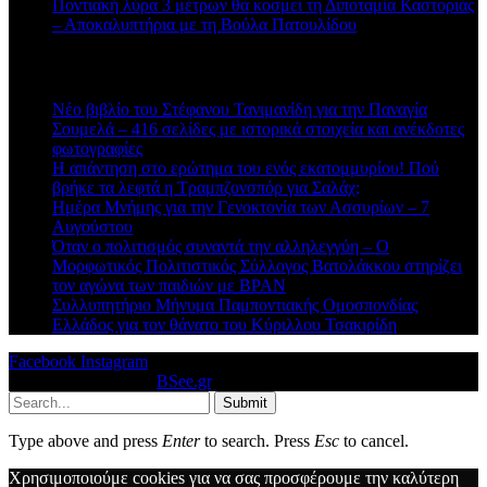
Ποντιακή λύρα 3 μέτρων θα κοσμεί τη Διποταμία Καστοριάς
– Αποκαλυπτήρια με τη Βούλα Πατουλίδου
Πρόσφατα άρθρα
Νέο βιβλίο του Στέφανου Τανιμανίδη για την Παναγία
Σουμελά – 416 σελίδες με ιστορικά στοιχεία και ανέκδοτες
φωτογραφίες
Η απάντηση στο ερώτημα του ενός εκατομμυρίου! Πού
βρήκε τα λεφτά η Τραμπζονσπόρ για Σαλάχ;
Ημέρα Μνήμης για την Γενοκτονία των Ασσυρίων – 7
Αυγούστου
Όταν ο πολιτισμός συναντά την αλληλεγγύη – Ο
Μορφωτικός Πολιτιστικός Σύλλογος Βατολάκκου στηρίζει
τον αγώνα των παιδιών με BPAN
Συλλυπητήριο Μήνυμα Παμποντιακής Ομοσπονδίας
Ελλάδος για τον θάνατο του Κύριλλου Τσακιρίδη
Facebook
Instagram
© 2026 Designed by
BSee.gr
.
Submit
Type above and press
Enter
to search. Press
Esc
to cancel.
Χρησιμοποιούμε cookies για να σας προσφέρουμε την καλύτερη