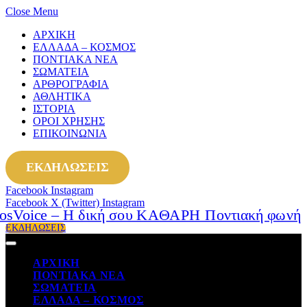
Close Menu
ΑΡΧΙΚΗ
ΕΛΛΑΔΑ – ΚΟΣΜΟΣ
ΠΟΝΤΙΑΚΑ ΝΕΑ
ΣΩΜΑΤΕΙΑ
ΑΡΘΡΟΓΡΑΦΙΑ
ΑΘΛΗΤΙΚΑ
ΙΣΤΟΡΙΑ
ΟΡΟΙ ΧΡΗΣΗΣ
ΕΠΙΚΟΙΝΩΝΙΑ
ΕΚΔΗΛΩΣΕΙΣ
Facebook
Instagram
Facebook
X (Twitter)
Instagram
ΕΚΔΗΛΩΣΕΙΣ
ΑΡΧΙΚΗ
ΠΟΝΤΙΑΚΑ ΝΕΑ
ΣΩΜΑΤΕΙΑ
ΕΛΛΑΔΑ – ΚΟΣΜΟΣ