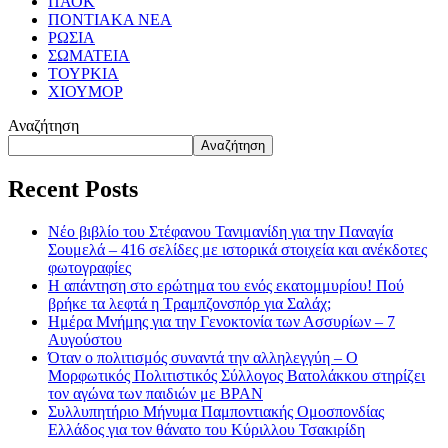
ΠΑΟΚ
ΠΟΝΤΙΑΚΑ ΝΕΑ
ΡΩΣΙΑ
ΣΩΜΑΤΕΙΑ
ΤΟΥΡΚΙΑ
ΧΙΟΥΜΟΡ
Αναζήτηση
Αναζήτηση
Recent Posts
Νέο βιβλίο του Στέφανου Τανιμανίδη για την Παναγία
Σουμελά – 416 σελίδες με ιστορικά στοιχεία και ανέκδοτες
φωτογραφίες
Η απάντηση στο ερώτημα του ενός εκατομμυρίου! Πού
βρήκε τα λεφτά η Τραμπζονσπόρ για Σαλάχ;
Ημέρα Μνήμης για την Γενοκτονία των Ασσυρίων – 7
Αυγούστου
Όταν ο πολιτισμός συναντά την αλληλεγγύη – Ο
Μορφωτικός Πολιτιστικός Σύλλογος Βατολάκκου στηρίζει
τον αγώνα των παιδιών με BPAN
Συλλυπητήριο Μήνυμα Παμποντιακής Ομοσπονδίας
Ελλάδος για τον θάνατο του Κύριλλου Τσακιρίδη