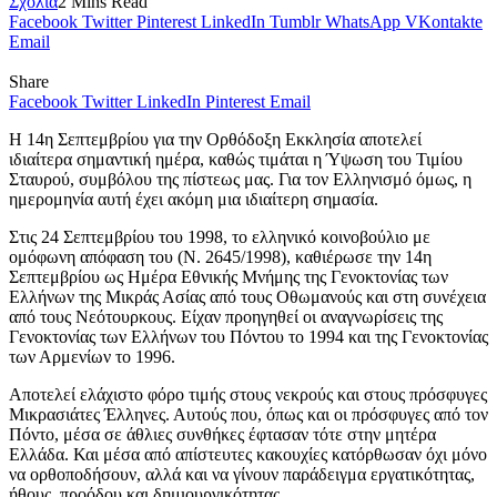
Σχόλια
2 Mins Read
Facebook
Twitter
Pinterest
LinkedIn
Tumblr
WhatsApp
VKontakte
Email
Share
Facebook
Twitter
LinkedIn
Pinterest
Email
Η 14η Σεπτεμβρίου για την Ορθόδοξη Εκκλησία αποτελεί
ιδιαίτερα σημαντική ημέρα, καθώς τιμάται η Ύψωση του Τιμίου
Σταυρού, συμβόλου της πίστεως μας. Για τον Ελληνισμό όμως, η
ημερομηνία αυτή έχει ακόμη μια ιδιαίτερη σημασία.
Στις 24 Σεπτεμβρίου του 1998, το ελληνικό κοινοβούλιο με
ομόφωνη απόφαση του (Ν. 2645/1998), καθιέρωσε την 14η
Σεπτεμβρίου ως Ημέρα Εθνικής Μνήμης της Γενοκτονίας των
Ελλήνων της Μικράς Ασίας από τους Οθωμανούς και στη συνέχεια
από τους Νεότουρκους. Είχαν προηγηθεί οι αναγνωρίσεις της
Γενοκτονίας των Ελλήνων του Πόντου το 1994 και της Γενοκτονίας
των Αρμενίων το 1996.
Αποτελεί ελάχιστο φόρο τιμής στους νεκρούς και στους πρόσφυγες
Μικρασιάτες Έλληνες. Αυτούς που, όπως και οι πρόσφυγες από τον
Πόντο, μέσα σε άθλιες συνθήκες έφτασαν τότε στην μητέρα
Ελλάδα. Και μέσα από απίστευτες κακουχίες κατόρθωσαν όχι μόνο
να ορθοποδήσουν, αλλά και να γίνουν παράδειγμα εργατικότητας,
ήθους, προόδου και δημιουργικότητας.