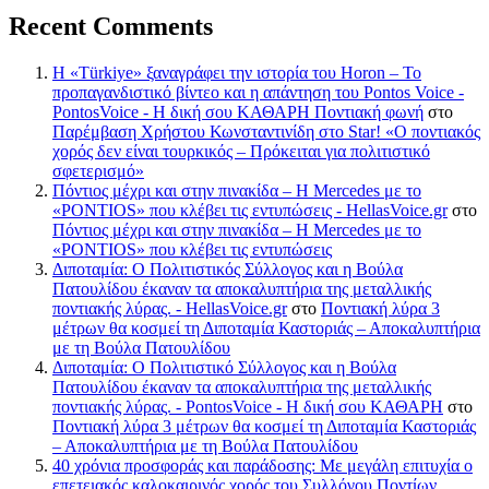
Recent Comments
Η «Türkiye» ξαναγράφει την ιστορία του Horon – Το
προπαγανδιστικό βίντεο και η απάντηση του Pontos Voice -
PontosVoice - H δική σου ΚΑΘΑΡΗ Ποντιακή φωνή
στο
Παρέμβαση Χρήστου Κωνσταντινίδη στο Star! «Ο ποντιακός
χορός δεν είναι τουρκικός – Πρόκειται για πολιτιστικό
σφετερισμό»
Πόντιος μέχρι και στην πινακίδα – Η Mercedes με το
«PONTIOS» που κλέβει τις εντυπώσεις - HellasVoice.gr
στο
Πόντιος μέχρι και στην πινακίδα – Η Mercedes με το
«PONTIOS» που κλέβει τις εντυπώσεις
Διποταμία: Ο Πολιτιστικός Σύλλογος και η Βούλα
Πατουλίδου έκαναν τα αποκαλυπτήρια της μεταλλικής
ποντιακής λύρας. - HellasVoice.gr
στο
Ποντιακή λύρα 3
μέτρων θα κοσμεί τη Διποταμία Καστοριάς – Αποκαλυπτήρια
με τη Βούλα Πατουλίδου
Διποταμία: Ο Πολιτιστικό Σύλλογος και η Βούλα
Πατουλίδου έκαναν τα αποκαλυπτήρια της μεταλλικής
ποντιακής λύρας. - PontosVoice - H δική σου ΚΑΘΑΡΗ
στο
Ποντιακή λύρα 3 μέτρων θα κοσμεί τη Διποταμία Καστοριάς
– Αποκαλυπτήρια με τη Βούλα Πατουλίδου
40 χρόνια προσφοράς και παράδοσης: Με μεγάλη επιτυχία ο
επετειακός καλοκαιρινός χορός του Συλλόγου Ποντίων