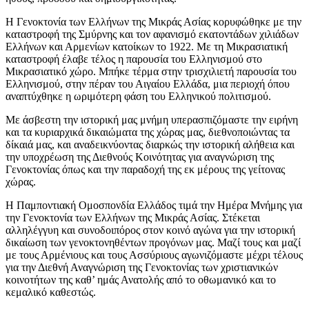
Η Γενοκτονία των Ελλήνων της Μικράς Ασίας κορυφώθηκε με την
καταστροφή της Σμύρνης και τον αφανισμό εκατοντάδων χιλιάδων
Ελλήνων και Αρμενίων κατοίκων το 1922. Με τη Μικρασιατική
καταστροφή έλαβε τέλος η παρουσία του Ελληνισμού στο
Μικρασιατικό χώρο. Μπήκε τέρμα στην τρισχιλιετή παρουσία του
Ελληνισμού, στην πέραν του Αιγαίου Ελλάδα, μια περιοχή όπου
αναπτύχθηκε η ωριμότερη φάση του Ελληνικού πολιτισμού.
Με άσβεστη την ιστορική μας μνήμη υπερασπιζόμαστε την ειρήνη
και τα κυριαρχικά δικαιώματα της χώρας μας, διεθνοποιώντας τα
δίκαιά μας, και αναδεικνύοντας διαρκώς την ιστορική αλήθεια και
την υποχρέωση της Διεθνούς Κοινότητας για αναγνώριση της
Γενοκτονίας όπως και την παραδοχή της εκ μέρους της γείτονας
χώρας.
Η Παμποντιακή Ομοσπονδία Ελλάδος τιμά την Ημέρα Μνήμης για
την Γενοκτονία των Ελλήνων της Μικράς Ασίας. Στέκεται
αλληλέγγυη και συνοδοιπόρος στον κοινό αγώνα για την ιστορική
δικαίωση των γενοκτονηθέντων προγόνων μας. Μαζί τους και μαζί
με τους Αρμένιους και τους Ασσύριους αγωνιζόμαστε μέχρι τέλους
για την Διεθνή Αναγνώριση της Γενοκτονίας των χριστιανικών
κοινοτήτων της καθ’ ημάς Ανατολής από το οθωμανικό και το
κεμαλικό καθεστώς.