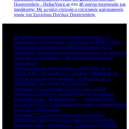
Προσοτσάνης - HellasVoice.gr
στο
40 χρόνια προσφοράς και
παράδοσης: Με μεγάλη επιτυχία ο επετειακός καλοκαιρινός
χορός του Συλλόγου Ποντίων Προσοτσάνης
Πρόσφατα σχόλια
Η «Türkiye» ξαναγράφει την ιστορία του Horon – Το
προπαγανδιστικό βίντεο και η απάντηση του Pontos Voice -
PontosVoice - H δική σου ΚΑΘΑΡΗ Ποντιακή φωνή
στο
Παρέμβαση Χρήστου Κωνσταντινίδη στο Star! «Ο ποντιακός
χορός δεν είναι τουρκικός – Πρόκειται για πολιτιστικό
σφετερισμό»
Πόντιος μέχρι και στην πινακίδα – Η Mercedes με το
«PONTIOS» που κλέβει τις εντυπώσεις - HellasVoice.gr
στο
Πόντιος μέχρι και στην πινακίδα – Η Mercedes με το
«PONTIOS» που κλέβει τις εντυπώσεις
Διποταμία: Ο Πολιτιστικός Σύλλογος και η Βούλα
Πατουλίδου έκαναν τα αποκαλυπτήρια της μεταλλικής
ποντιακής λύρας. - HellasVoice.gr
στο
Ποντιακή λύρα 3
μέτρων θα κοσμεί τη Διποταμία Καστοριάς – Αποκαλυπτήρια
με τη Βούλα Πατουλίδου
Διποταμία: Ο Πολιτιστικό Σύλλογος και η Βούλα
Πατουλίδου έκαναν τα αποκαλυπτήρια της μεταλλικής
ποντιακής λύρας. - PontosVoice - H δική σου ΚΑΘΑΡΗ
στο