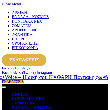
Close Menu
ΑΡΧΙΚΗ
ΕΛΛΑΔΑ – ΚΟΣΜΟΣ
ΠΟΝΤΙΑΚΑ ΝΕΑ
ΣΩΜΑΤΕΙΑ
ΑΡΘΡΟΓΡΑΦΙΑ
ΑΘΛΗΤΙΚΑ
ΙΣΤΟΡΙΑ
ΟΡΟΙ ΧΡΗΣΗΣ
ΕΠΙΚΟΙΝΩΝΙΑ
ΕΚΔΗΛΩΣΕΙΣ
Facebook
Instagram
Facebook
X (Twitter)
Instagram
ΕΚΔΗΛΩΣΕΙΣ
ΑΡΧΙΚΗ
ΠΟΝΤΙΑΚΑ ΝΕΑ
ΣΩΜΑΤΕΙΑ
ΕΛΛΑΔΑ – ΚΟΣΜΟΣ