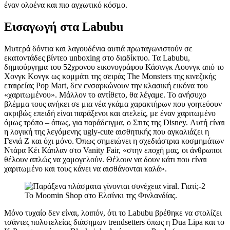
έναν ολοένα και πιο αγχωτικό κόσμο.
Εισαγωγή στα Labubu
Μυτερά δόντια και λαγουδένια αυτιά πρωταγωνιστούν σε
εκατοντάδες βίντεο unboxing στο διαδίκτυο. Τα Labubu,
δημιούργημα του 52χρονου εικονογράφου Κάσινγκ Λουνγκ από το
Χονγκ Κονγκ ως κομμάτι της σειράς The Monsters της κινεζικής
εταιρείας Pop Mart, δεν ενσαρκώνουν την κλασική εικόνα του
«χαριτωμένου». Μάλλον το αντίθετο, θα λέγαμε. Το ανήσυχο
βλέμμα τους ανήκει σε μια νέα γκάμα χαρακτήρων που γοητεύουν
ακριβώς επειδή είναι παράξενοι και ατελείς, με έναν χαριτωμένο
όμως τρόπο – όπως, για παράδειγμα, ο Στιτς της Disney. Αυτή είναι
η λογική της λεγόμενης ugly-cute αισθητικής που αγκαλιάζει η
Γενιά Ζ και όχι μόνο. Όπως σημειώνει η σχεδιάστρια κοσμημάτων
Ντάρα Κέι Κάπλαν στο Vanity Fair, «στην εποχή μας, οι άνθρωποι
θέλουν απλώς να χαμογελούν. Θέλουν να δουν κάτι που είναι
χαριτωμένο και τους κάνει να αισθάνονται καλά».
Το Moomin Shop στο Ελσίνκι της Φινλανδίας.
Μόνο τυχαίο δεν είναι, λοιπόν, ότι το Labubu βρέθηκε να στολίζει
τσάντες πολυτελείας διάσημων trendsetters όπως η Dua Lipa και το