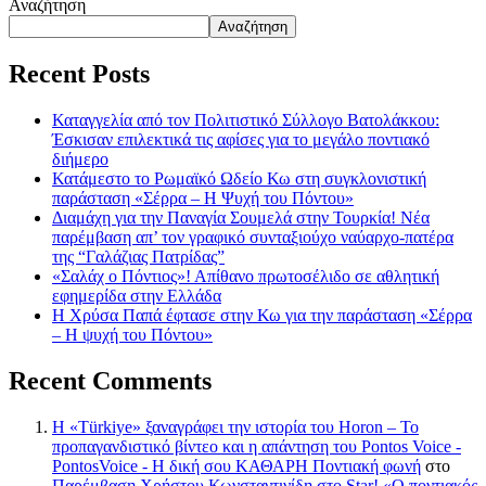
Αναζήτηση
Αναζήτηση
Recent Posts
Καταγγελία από τον Πολιτιστικό Σύλλογο Βατολάκκου:
Έσκισαν επιλεκτικά τις αφίσες για το μεγάλο ποντιακό
διήμερο
Κατάμεστο το Ρωμαϊκό Ωδείο Κω στη συγκλονιστική
παράσταση «Σέρρα – Η Ψυχή του Πόντου»
Διαμάχη για την Παναγία Σουμελά στην Τουρκία! Νέα
παρέμβαση απ’ τον γραφικό συνταξιούχο ναύαρχο-πατέρα
της “Γαλάζιας Πατρίδας”
«Σαλάχ ο Πόντιος»! Απίθανο πρωτοσέλιδο σε αθλητική
εφημερίδα στην Ελλάδα
Η Χρύσα Παπά έφτασε στην Κω για την παράσταση «Σέρρα
– Η ψυχή του Πόντου»
Recent Comments
Η «Türkiye» ξαναγράφει την ιστορία του Horon – Το
προπαγανδιστικό βίντεο και η απάντηση του Pontos Voice -
PontosVoice - H δική σου ΚΑΘΑΡΗ Ποντιακή φωνή
στο
Παρέμβαση Χρήστου Κωνσταντινίδη στο Star! «Ο ποντιακός