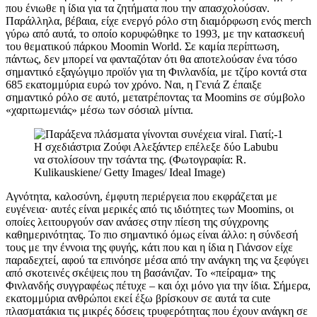
που ένιωθε η ίδια για τα ζητήματα που την απασχολούσαν.
Παράλληλα, βέβαια, είχε ενεργό ρόλο στη διαμόρφωση ενός merch
γύρω από αυτά, το οποίο κορυφώθηκε το 1993, με την κατασκευή
του θεματικού πάρκου Moomin World. Σε καμία περίπτωση,
πάντως, δεν μπορεί να φανταζόταν ότι θα αποτελούσαν ένα τόσο
σημαντικό εξαγώγιμο προϊόν για τη Φινλανδία, με τζίρο κοντά στα
685 εκατομμύρια ευρώ τον χρόνο. Ναι, η Γενιά Ζ έπαιξε
σημαντικό ρόλο σε αυτό, μετατρέποντας τα Moomins σε σύμβολο
«χαριτωμενιάς» μέσω των σόσιαλ μίντια.
Η σχεδιάστρια Ζούφι Αλεξάντερ επέλεξε δύο Labubu
να στολίσουν την τσάντα της. (Φωτογραφία: R.
Kulikauskiene/ Getty Images/ Ideal Image)
Αγνότητα, καλοσύνη, έμφυτη περιέργεια που εκφράζεται με
ευγένεια· αυτές είναι μερικές από τις ιδιότητες των Moomins, οι
οποίες λειτουργούν σαν ανάσες στην πίεση της σύγχρονης
καθημερινότητας. Το πιο σημαντικό όμως είναι άλλο: η σύνδεσή
τους με την έννοια της φυγής, κάτι που και η ίδια η Γιάνσον είχε
παραδεχτεί, αφού τα επινόησε μέσα από την ανάγκη της να ξεφύγει
από σκοτεινές σκέψεις που τη βασάνιζαν. Το «πείραμα» της
Φινλανδής συγγραφέως πέτυχε – και όχι μόνο για την ίδια. Σήμερα,
εκατομμύρια ανθρώποι εκεί έξω βρίσκουν σε αυτά τα cute
πλασματάκια τις μικρές δόσεις τρυφερότητας που έχουν ανάγκη σε