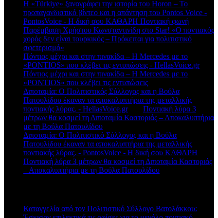
Η «Türkiye» ξαναγράφει την ιστορία του Horon – Το
προπαγανδιστικό βίντεο και η απάντηση του Pontos Voice -
PontosVoice - H δική σου ΚΑΘΑΡΗ Ποντιακή φωνή
στο
Παρέμβαση Χρήστου Κωνσταντινίδη στο Star! «Ο ποντιακός
χορός δεν είναι τουρκικός – Πρόκειται για πολιτιστικό
σφετερισμό»
Πόντιος μέχρι και στην πινακίδα – Η Mercedes με το
«PONTIOS» που κλέβει τις εντυπώσεις - HellasVoice.gr
στο
Πόντιος μέχρι και στην πινακίδα – Η Mercedes με το
«PONTIOS» που κλέβει τις εντυπώσεις
Διποταμία: Ο Πολιτιστικός Σύλλογος και η Βούλα
Πατουλίδου έκαναν τα αποκαλυπτήρια της μεταλλικής
ποντιακής λύρας. - HellasVoice.gr
στο
Ποντιακή λύρα 3
μέτρων θα κοσμεί τη Διποταμία Καστοριάς – Αποκαλυπτήρια
με τη Βούλα Πατουλίδου
Διποταμία: Ο Πολιτιστικό Σύλλογος και η Βούλα
Πατουλίδου έκαναν τα αποκαλυπτήρια της μεταλλικής
ποντιακής λύρας. - PontosVoice - H δική σου ΚΑΘΑΡΗ
στο
Ποντιακή λύρα 3 μέτρων θα κοσμεί τη Διποταμία Καστοριάς
– Αποκαλυπτήρια με τη Βούλα Πατουλίδου
Πρόσφατα άρθρα
Καταγγελία από τον Πολιτιστικό Σύλλογο Βατολάκκου:
Έσκισαν επιλεκτικά τις αφίσες για το μεγάλο ποντιακό