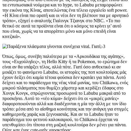
τα εντυπωσιακά νούμερα και το hype, το Labubu μεταμορφώνει
την εικόνα της Κίνας, αποτελώντας ένα τέλειο εργαλείο soft power.
«Η Κίνα είναι πιο ορατή και οι νέοι δεν τη βλέπουν πια με αρνητικό
τρόπο», εξηγεί ο αναλυτής Γιαλινγκ Τζιανγκ στο NBC. «Το πιο
θετικό σε αυτά τα προϊόντα είναι ότι ο κόσμος τα κρίνει γι’ αυτό
που είναι, χωρίς να τα απορρίπτει μόνο και μόνο επειδή είναι
κινεζικά».
Όπως, όμως, συνέβη παλιότερα με τα «Αρκουδάκια της αγάπης»,
τους «Ευχούληδες», τη Hello Kitty ή τα Pokemon, το ερώτημα δεν
είναι αν θα υπάρξει τέλος, αλλά πότε. Γιατί όσο ανθεκτικό κι αν
μοιάζει το φαινόμενο Labubu, οι ιστορίες της ποπ κουλτούρας μάς
έχουν δείξει ότι καμία τέτοια φούσκα δεν κρατάει για πάντα. Αυτό
δείχνει και το παράδειγμα της νέας viral μανίας, του Chiikawa, ενός
μικρού πλάσματος που θυμίζει χάμστερ και κερδίζει έδαφος στο
Χονγκ Κονγκ, σπρώχνοντας προσωρινά το Labubu μακριά από το
προσκήνιο. Αυτό το «νέο κύμα» δείχνει ότι οι «μικρές μανίες»
διαφοροποιούνται αλλά και διαδέχονται η μία την άλλη με τον ίδιο
τρόπο: μέσα από το αίσθημα κοινότητας και την ανάγκη για στιγμές
καθημερινής χαράς και ξεγνοιασιάς. Και αν το Labubu ήταν το
παράδειγμα του φετινού καλοκαιριού, το Chiikawa έρχεται να
υπενθυμίσει ότι τίποτα στη μαζική κουλτούρα δεν μένει για πάντα.
Ούτε καν ένας cute-ugly χαρακτήρας.