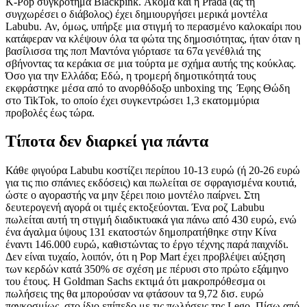
K-Pop συγκρότημα Blackpink. Ακόμα και η Prada (ας τη
συγχωρέσει ο διάβολος) έχει δημιουργήσει μερικά μοντέλα
Labubu. Αν, όμως, υπήρξε μια στιγμή το περασμένο καλοκαίρι που
κατάφεραν να κλέψουν όλα τα φώτα της δημοσιότητας, ήταν όταν η
βασίλισσα της ποπ Μαντόνα γιόρτασε τα 67α γενέθλιά της
σβήνοντας τα κεράκια σε μια τούρτα με σχήμα αυτής της κούκλας.
Όσο για την Ελλάδα; Εδώ, η τρομερή δημοτικότητά τους
εκφράστηκε μέσα από το ανορθόδοξο unboxing της Έφης Θώδη
στο TikTok, το οποίο έχει συγκεντρώσει 1,3 εκατομμύρια
προβολές έως τώρα.
Τίποτα δεν διαρκεί για πάντα
Κάθε φιγούρα Labubu κοστίζει περίπου 10-13 ευρώ (ή 20-26 ευρώ
για τις πιο σπάνιες εκδόσεις) και πωλείται σε σφραγισμένα κουτιά,
ώστε ο αγοραστής να μην ξέρει ποιο μοντέλο παίρνει. Στη
δευτερογενή αγορά οι τιμές εκτοξεύονται. Ένα ροζ Labubu
πωλείται αυτή τη στιγμή διαδικτυακά για πάνω από 430 ευρώ, ενώ
ένα άγαλμα ύψους 131 εκατοστών δημοπρατήθηκε στην Κίνα
έναντι 146.000 ευρώ, καθιστώντας το έργο τέχνης παρά παιχνίδι.
Δεν είναι τυχαίο, λοιπόν, ότι η Pop Mart έχει προβλέψει αύξηση
των κερδών κατά 350% σε σχέση με πέρυσι στο πρώτο εξάμηνο
του έτους. Η Goldman Sachs εκτιμά ότι μακροπρόθεσμα οι
πωλήσεις της θα μπορούσαν να φτάσουν τα 9,72 δισ. ευρώ
παγκοσμίως, στο ίδιο επίπεδο με τις πωλήσεις της Lego. Πίσω από