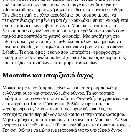
πολύ πρόσφατα τον όρο «moomscrolling» ως αντίδοτο για το
«doomscrolling», τη συνεχή δηλαδή έκθεση σε αρνητικές ειδήσεις.
Την ίδια στιγμή, σε άλλα αεροδρόμια του κόσμου μπορεί να
πετύχετε ένα χαριτωμένο (ή και όχι) κουκλάκι Labubu να κρέμεται
από τις τσάντες των επιβατών. Αν τα Moomins είναι τάση, τα
ξωτικά με τα λαγουδένια αυτιά και τα μυτερά δόντια προκάλεσαν
παγκόσμια φρενίτιδα το φετινό καλοκαίρι. Μια αναζήτηση στο
TikTok αρκεί για να πετύχετε ανθρώπους όλων των ηλικιών να
κάνουν unboxing σε «τυφλά κουτιά» για να βρουν το πιο σπάνιο
Labubu. Τι είναι, όμως, εκείνο που μετατρέπει «ομορφάσχημα»
πλασματάκια σε παγκόσμια trend χωρίς ηλικιακούς περιορισμούς
και με αξία εκατοντάδων εκατομμυρίων δολαρίων;
Μoomins και υπαρξιακό άγχος
Μοιάζουν με ιπποπόταμους· είναι λευκά και στρουμπουλά, με
ευλύγιστη ουρά και στρογγυλεμένο ρύγχος. Τα φανταστικά
πλάσματα που γέννησε η φαντασία της Φινλανδής συγγραφέως και
εικονογράφου Τούβε Γιάνσον συμβολίζουν την ουτοπικά
χαρούμενη οικογένεια στη σκιά της πυρηνικής απειλής, της
ανησυχίας για το περιβάλλον αλλά και του υπερκαταναλωτισμού.
Μην ανησυχείτε, τίποτα κακό δεν συμβαίνει στα Moomins. Απλώς,
ανάμεσα στο 1945 και το 1993 που εκδόθηκαν τα στριπάκια τους, η
Γιάνσον θέλησε να μιλήσει μεταφορικά για το υπαρξιακό άγχος