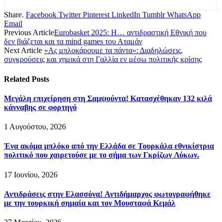
Share.
Facebook
Twitter
Pinterest
LinkedIn
Tumblr
WhatsApp
Email
Previous Article
Eurobasket 2025: Η… αντιδραστική Εθνική που
δεν βιάζεται και τα mind games του Αταμάν
Next Article
«Ας μπλοκάρουμε τα πάντα»: Διαδηλώσεις,
συγκρούσεις και χημικά στη Γαλλία εν μέσω πολιτικής κρίσης
Related
Posts
Μεγάλη επιχείρηση στη Σαμψούντα! Κατασχέθηκαν 132 κιλά
κάνναβης σε φορτηγό
1 Αυγούστου, 2026
Ένα ακόμα μπλόκο από την Ελλάδα σε Τουρκάλα εθνικίστρια
πολιτικό που χαιρετούσε με το σήμα των Γκρίζων Λύκων.
17 Ιουνίου, 2026
Αντιδράσεις στην Ελασσόνα! Αντιδήμαρχος φωτογραφήθηκε
με την τουρκική σημαία και τον Μουσταφά Κεμάλ