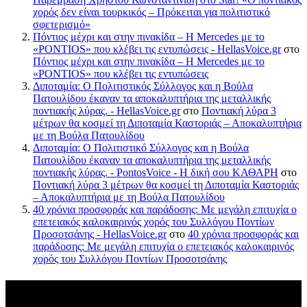
χορός δεν είναι τουρκικός – Πρόκειται για πολιτιστικό
σφετερισμό»
Πόντιος μέχρι και στην πινακίδα – Η Mercedes με το
«PONTIOS» που κλέβει τις εντυπώσεις - HellasVoice.gr
στο
Πόντιος μέχρι και στην πινακίδα – Η Mercedes με το
«PONTIOS» που κλέβει τις εντυπώσεις
Διποταμία: Ο Πολιτιστικός Σύλλογος και η Βούλα
Πατουλίδου έκαναν τα αποκαλυπτήρια της μεταλλικής
ποντιακής λύρας. - HellasVoice.gr
στο
Ποντιακή λύρα 3
μέτρων θα κοσμεί τη Διποταμία Καστοριάς – Αποκαλυπτήρια
με τη Βούλα Πατουλίδου
Διποταμία: Ο Πολιτιστικό Σύλλογος και η Βούλα
Πατουλίδου έκαναν τα αποκαλυπτήρια της μεταλλικής
ποντιακής λύρας. - PontosVoice - H δική σου ΚΑΘΑΡΗ
στο
Ποντιακή λύρα 3 μέτρων θα κοσμεί τη Διποταμία Καστοριάς
– Αποκαλυπτήρια με τη Βούλα Πατουλίδου
40 χρόνια προσφοράς και παράδοσης: Με μεγάλη επιτυχία ο
επετειακός καλοκαιρινός χορός του Συλλόγου Ποντίων
Προσοτσάνης - HellasVoice.gr
στο
40 χρόνια προσφοράς και
παράδοσης: Με μεγάλη επιτυχία ο επετειακός καλοκαιρινός
χορός του Συλλόγου Ποντίων Προσοτσάνης
Πρόσφατα σχόλια