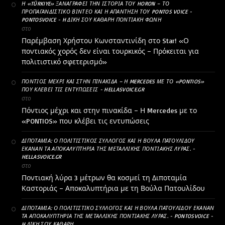
Η «TÜRKIYE» ΞΑΝΑΓΡΆΦΕΙ ΤΗΝ ΙΣΤΟΡΊΑ ΤΟΥ HORON – ΤΟ
ΠΡΟΠΑΓΑΝΔΙΣΤΙΚΌ ΒΊΝΤΕΟ ΚΑΙ Η ΑΠΆΝΤΗΣΗ ΤΟΥ PONTOS VOICE -
PONTOSVOICE - H ΔΙΚΉ ΣΟΥ ΚΑΘΑΡΗ ΠΟΝΤΙΑΚΉ ΦΩΝΉ
στο
Παρέμβαση Χρήστου Κωνσταντινίδη στο Star! «Ο
ποντιακός χορός δεν είναι τουρκικός – Πρόκειται για
πολιτιστικό σφετερισμό»
ΠΌΝΤΙΟΣ ΜΈΧΡΙ ΚΑΙ ΣΤΗΝ ΠΙΝΑΚΊΔΑ – Η MERCEDES ΜΕ ΤΟ «PONTIOS»
ΠΟΥ ΚΛΈΒΕΙ ΤΙΣ ΕΝΤΥΠΏΣΕΙΣ - HELLASVOICE.GR
στο
Πόντιος μέχρι και στην πινακίδα – Η Mercedes με το
«PONTIOS» που κλέβει τις εντυπώσεις
ΔΙΠΟΤΑΜΊΑ: Ο ΠΟΛΙΤΙΣΤΙΚΌΣ ΣΎΛΛΟΓΟΣ ΚΑΙ Η ΒΟΎΛΑ ΠΑΤΟΥΛΊΔΟΥ
ΈΚΑΝΑΝ ΤΑ ΑΠΟΚΑΛΥΠΤΉΡΙΑ ΤΗΣ ΜΕΤΑΛΛΙΚΉΣ ΠΟΝΤΙΑΚΉΣ ΛΎΡΑΣ. -
HELLASVOICE.GR
στο
Ποντιακή λύρα 3 μέτρων θα κοσμεί τη Διποταμία
Καστοριάς – Αποκαλυπτήρια με τη Βούλα Πατουλίδου
ΔΙΠΟΤΑΜΊΑ: Ο ΠΟΛΙΤΙΣΤΙΚΌ ΣΎΛΛΟΓΟΣ ΚΑΙ Η ΒΟΎΛΑ ΠΑΤΟΥΛΊΔΟΥ ΈΚΑΝΑΝ
ΤΑ ΑΠΟΚΑΛΥΠΤΉΡΙΑ ΤΗΣ ΜΕΤΑΛΛΙΚΉΣ ΠΟΝΤΙΑΚΉΣ ΛΎΡΑΣ. - PONTOSVOICE -
H ΔΙΚΉ ΣΟΥ ΚΑΘΑΡΗ