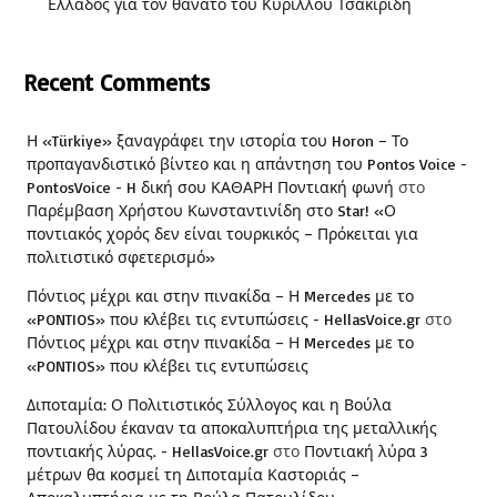
Ελλάδος για τον θάνατο του Κύριλλου Τσακιρίδη
Recent Comments
Η «Türkiye» ξαναγράφει την ιστορία του Horon – Το
προπαγανδιστικό βίντεο και η απάντηση του Pontos Voice -
PontosVoice - H δική σου ΚΑΘΑΡΗ Ποντιακή φωνή
στο
Παρέμβαση Χρήστου Κωνσταντινίδη στο Star! «Ο
ποντιακός χορός δεν είναι τουρκικός – Πρόκειται για
πολιτιστικό σφετερισμό»
Πόντιος μέχρι και στην πινακίδα – Η Mercedes με το
«PONTIOS» που κλέβει τις εντυπώσεις - HellasVoice.gr
στο
Πόντιος μέχρι και στην πινακίδα – Η Mercedes με το
«PONTIOS» που κλέβει τις εντυπώσεις
Διποταμία: Ο Πολιτιστικός Σύλλογος και η Βούλα
Πατουλίδου έκαναν τα αποκαλυπτήρια της μεταλλικής
ποντιακής λύρας. - HellasVoice.gr
στο
Ποντιακή λύρα 3
μέτρων θα κοσμεί τη Διποταμία Καστοριάς –