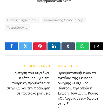
info@pontosvoice.com
Ειρήνη Σαχταρίδου
Παναγιώτης Θεοδωρίδης
Τραπεζούντα
Facebook
Twitter
Pinterest
LinkedIn
Tumblr
WhatsApp
Email
PREVIOUS ARTICLE
NEXT ARTICLE
Ερώτηση του Κυριάκου
Πραγματοποιήθηκαν τα
Βελόπουλου για την
εγκαίνια της Έκθεσης
“τουρκική προβοκάτσια”
Μνήμης «Εύξεινος
στην Κω και την πρόκληση
Πόντος», την οποία η
σε ποντιακό μνημείο
Ένωση Ποντίων ν. Κιλκίς
«Οι Αργοναύτες» δώρισε
στην 71η