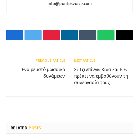
info@pontosvoice.com
Facebook
Twitter
Pinterest
LinkedIn
Tumblr
WhatsApp
Email
PREVIOUS ARTICLE
NEXT ARTICLE
Ενα ρευστό μωσαϊκό
Σι Τζινπίνγκ: Κίνα και Ε.Ε.
δυνάμεων
πρέπει να εμβαθύνουν τη
συνεργασία τους
RELATED
POSTS