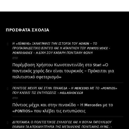
ΠΡΌΣΦΑΤΑ ΣΧΌΛΙΑ
Η «TÜRKIYE» ΞΑΝΑΓΡΆΦΕΙ ΤΗΝ ΙΣΤΟΡΊΑ ΤΟΥ HORON – ΤΟ
ΠΡΟΠΑΓΑΝΔΙΣΤΙΚΌ ΒΊΝΤΕΟ ΚΑΙ Η ΑΠΆΝΤΗΣΗ ΤΟΥ PONTOS VOICE -
PONTOSVOICE - H ΔΙΚΉ ΣΟΥ ΚΑΘΑΡΗ ΠΟΝΤΙΑΚΉ ΦΩΝΉ
στο
Παρέμβαση Χρήστου Κωνσταντινίδη στο Star! «Ο
ποντιακός χορός δεν είναι τουρκικός – Πρόκειται για
πολιτιστικό σφετερισμό»
ΠΌΝΤΙΟΣ ΜΈΧΡΙ ΚΑΙ ΣΤΗΝ ΠΙΝΑΚΊΔΑ – Η MERCEDES ΜΕ ΤΟ «PONTIOS»
ΠΟΥ ΚΛΈΒΕΙ ΤΙΣ ΕΝΤΥΠΏΣΕΙΣ - HELLASVOICE.GR
στο
Πόντιος μέχρι και στην πινακίδα – Η Mercedes με το
«PONTIOS» που κλέβει τις εντυπώσεις
ΔΙΠΟΤΑΜΊΑ: Ο ΠΟΛΙΤΙΣΤΙΚΌΣ ΣΎΛΛΟΓΟΣ ΚΑΙ Η ΒΟΎΛΑ ΠΑΤΟΥΛΊΔΟΥ
ΈΚΑΝΑΝ ΤΑ ΑΠΟΚΑΛΥΠΤΉΡΙΑ ΤΗΣ ΜΕΤΑΛΛΙΚΉΣ ΠΟΝΤΙΑΚΉΣ ΛΎΡΑΣ. -