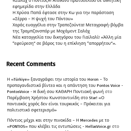
«Σαλάχ ο Πόντιος»! Απίθανο πρωτοσέλιδο σε αθλητική
εφημερίδα στην Ελλάδα
Η Χρύσα Παπά έφτασε στην Κω για την παράσταση
«Σέρρα – Η ψυχή του Πόντου»
Χαράς ευαγγέλια στην Τραπεζούντα! Μεταγραφή-βόμβα
της Τραμπζονσπόρ με Μοχάμεντ Σαλάχ
Νέα καταγγελία του δικηγόρου του Γιαϊλαλί! «Άλλη μία
“εφεύρεση” σε βάρος του η επίκληση “απορρήτου”».
Recent Comments
Η «Türkiye» ξαναγράφει την ιστορία του Horon – Το
προπαγανδιστικό βίντεο και η απάντηση του Pontos Voice -
PontosVoice - H δική σου ΚΑΘΑΡΗ Ποντιακή φωνή
στο
Παρέμβαση Χρήστου Κωνσταντινίδη στο Star! «Ο
ποντιακός χορός δεν είναι τουρκικός – Πρόκειται για
πολιτιστικό σφετερισμό»
Πόντιος μέχρι και στην πινακίδα – Η Mercedes με το
«PONTIOS» που κλέβει τις εντυπώσεις - HellasVoice.gr
στο