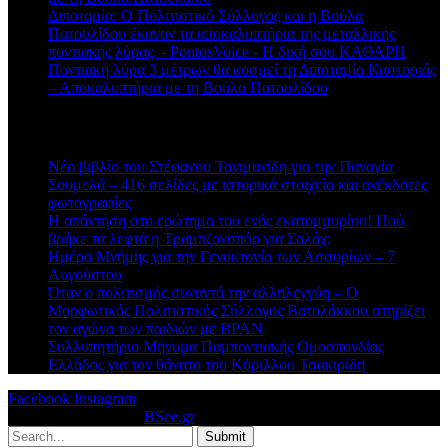
Διποταμία: Ο Πολιτιστικό Σύλλογος και η Βούλα
Πατουλίδου έκαναν τα αποκαλυπτήρια της μεταλλικής
ποντιακής λύρας. - PontosVoice - H δική σου ΚΑΘΑΡΗ
στο
Ποντιακή λύρα 3 μέτρων θα κοσμεί τη Διποταμία Καστοριάς
– Αποκαλυπτήρια με τη Βούλα Πατουλίδου
Πρόσφατα άρθρα
Νέο βιβλίο του Στέφανου Τανιμανίδη για την Παναγία
Σουμελά – 416 σελίδες με ιστορικά στοιχεία και ανέκδοτες
φωτογραφίες
Η απάντηση στο ερώτημα του ενός εκατομμυρίου! Πού
βρήκε τα λεφτά η Τραμπζονσπόρ για Σαλάχ;
Ημέρα Μνήμης για την Γενοκτονία των Ασσυρίων – 7
Αυγούστου
Όταν ο πολιτισμός συναντά την αλληλεγγύη – Ο
Μορφωτικός Πολιτιστικός Σύλλογος Βατολάκκου στηρίζει
τον αγώνα των παιδιών με BPAN
Συλλυπητήριο Μήνυμα Παμποντιακής Ομοσπονδίας
Ελλάδος για τον θάνατο του Κύριλλου Τσακιρίδη
Facebook
Instagram
© 2026 Designed by
BSee.gr
.
Submit