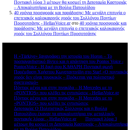
Ποντιακή λύρα 3 μέτρων θα κοσμεί τη Διποταμία Καστοριάς
– Αποκαλυπτήρια με τη Βούλα Πατουλίδου
40 χρόνια προσφοράς και παράδοσης: Με μεγάλη επιτυχία ο
επετειακός καλοκαιρινός χορός του Συλλόγου Ποντίων
Προσοτσάνης - HellasVoice.gr
στο
40 χρόνια προσφοράς και
παράδοσης: Με μεγάλη επιτυχία ο επετειακός καλοκαιρινός
χορός του Συλλόγου Ποντίων Προσοτσάνης
Πρόσφατα σχόλια
Η «Türkiye» ξαναγράφει την ιστορία του Horon – Το
προπαγανδιστικό βίντεο και η απάντηση του Pontos Voice -
PontosVoice - H δική σου ΚΑΘΑΡΗ Ποντιακή φωνή
στο
Παρέμβαση Χρήστου Κωνσταντινίδη στο Star! «Ο ποντιακός
χορός δεν είναι τουρκικός – Πρόκειται για πολιτιστικό
σφετερισμό»
Πόντιος μέχρι και στην πινακίδα – Η Mercedes με το
«PONTIOS» που κλέβει τις εντυπώσεις - HellasVoice.gr
στο
Πόντιος μέχρι και στην πινακίδα – Η Mercedes με το
«PONTIOS» που κλέβει τις εντυπώσεις
Διποταμία: Ο Πολιτιστικός Σύλλογος και η Βούλα
Πατουλίδου έκαναν τα αποκαλυπτήρια της μεταλλικής
ποντιακής λύρας. - HellasVoice.gr
στο
Ποντιακή λύρα 3
μέτρων θα κοσμεί τη Διποταμία Καστοριάς – Αποκαλυπτήρια
με τη Βούλα Πατουλίδου