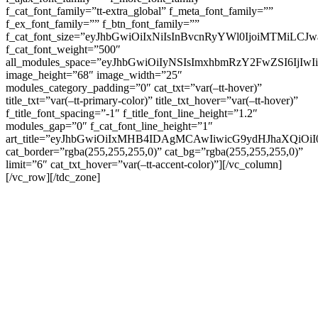
f_cat_font_family=”tt-extra_global” f_meta_font_family=””
f_ex_font_family=”” f_btn_font_family=””
f_cat_font_size=”eyJhbGwiOiIxNiIsInBvcnRyYWl0IjoiMTMiLCJw
f_cat_font_weight=”500″
all_modules_space=”eyJhbGwiOiIyNSIsImxhbmRzY2FwZSI6IjIwI
image_height=”68″ image_width=”25″
modules_category_padding=”0″ cat_txt=”var(–tt-hover)”
title_txt=”var(–tt-primary-color)” title_txt_hover=”var(–tt-hover)”
f_title_font_spacing=”-1″ f_title_font_line_height=”1.2″
modules_gap=”0″ f_cat_font_line_height=”1″
art_title=”eyJhbGwiOiIxMHB4IDAgMCAwIiwicG9ydHJhaXQi
cat_border=”rgba(255,255,255,0)” cat_bg=”rgba(255,255,255,0)”
limit=”6″ cat_txt_hover=”var(–tt-accent-color)”][/vc_column]
[/vc_row][/tdc_zone]