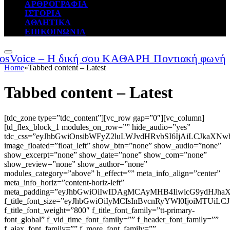
ΑΡΘΡΟΓΡΑΦΙΑ
ΙΣΤΟΡΙΑ
ΑΘΛΗΤΙΚΑ
ΕΠΙΚΟΙΝΩΝΙΑ
Home
»
Tabbed content – Latest
Tabbed content – Latest
[tdc_zone type=”tdc_content”][vc_row gap=”0″][vc_column]
[td_flex_block_1 modules_on_row=”” hide_audio=”yes”
tdc_css=”eyJhbGwiOnsibWFyZ2luLWJvdHRvbSI6IjAiLCJkaXN
image_floated=”float_left” show_btn=”none” show_audio=”none”
show_excerpt=”none” show_date=”none” show_com=”none”
show_review=”none” show_author=”none”
modules_category=”above” h_effect=”” meta_info_align=”center”
meta_info_horiz=”content-horiz-left”
meta_padding=”eyJhbGwiOiIwIDAgMCAyMHB4IiwicG9ydHJ
f_title_font_size=”eyJhbGwiOiIyMCIsInBvcnRyYWl0IjoiMTUiLC
f_title_font_weight=”800″ f_title_font_family=”tt-primary-
font_global” f_vid_time_font_family=”” f_header_font_family=””
f_ajax_font_family=”” f_more_font_family=””