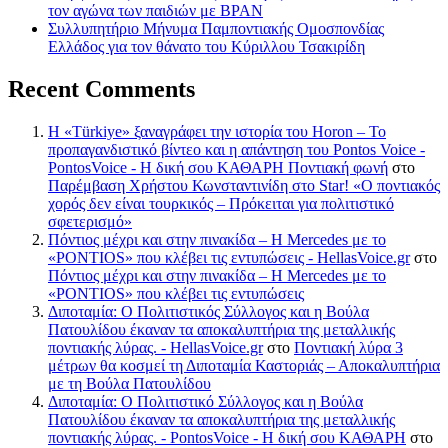
τον αγώνα των παιδιών με BPAN
Συλλυπητήριο Μήνυμα Παμποντιακής Ομοσπονδίας
Ελλάδος για τον θάνατο του Κύριλλου Τσακιρίδη
Recent Comments
Η «Türkiye» ξαναγράφει την ιστορία του Horon – Το
προπαγανδιστικό βίντεο και η απάντηση του Pontos Voice -
PontosVoice - H δική σου ΚΑΘΑΡΗ Ποντιακή φωνή
στο
Παρέμβαση Χρήστου Κωνσταντινίδη στο Star! «Ο ποντιακός
χορός δεν είναι τουρκικός – Πρόκειται για πολιτιστικό
σφετερισμό»
Πόντιος μέχρι και στην πινακίδα – Η Mercedes με το
«PONTIOS» που κλέβει τις εντυπώσεις - HellasVoice.gr
στο
Πόντιος μέχρι και στην πινακίδα – Η Mercedes με το
«PONTIOS» που κλέβει τις εντυπώσεις
Διποταμία: Ο Πολιτιστικός Σύλλογος και η Βούλα
Πατουλίδου έκαναν τα αποκαλυπτήρια της μεταλλικής
ποντιακής λύρας. - HellasVoice.gr
στο
Ποντιακή λύρα 3
μέτρων θα κοσμεί τη Διποταμία Καστοριάς – Αποκαλυπτήρια
με τη Βούλα Πατουλίδου
Διποταμία: Ο Πολιτιστικό Σύλλογος και η Βούλα
Πατουλίδου έκαναν τα αποκαλυπτήρια της μεταλλικής
ποντιακής λύρας. - PontosVoice - H δική σου ΚΑΘΑΡΗ
στο