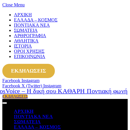
Close Menu
ΑΡΧΙΚΗ
ΕΛΛΑΔΑ – ΚΟΣΜΟΣ
ΠΟΝΤΙΑΚΑ ΝΕΑ
ΣΩΜΑΤΕΙΑ
ΑΡΘΡΟΓΡΑΦΙΑ
ΑΘΛΗΤΙΚΑ
ΙΣΤΟΡΙΑ
ΟΡΟΙ ΧΡΗΣΗΣ
ΕΠΙΚΟΙΝΩΝΙΑ
ΕΚΔΗΛΩΣΕΙΣ
Facebook
Instagram
Facebook
X (Twitter)
Instagram
ΕΚΔΗΛΩΣΕΙΣ
ΑΡΧΙΚΗ
ΠΟΝΤΙΑΚΑ ΝΕΑ
ΣΩΜΑΤΕΙΑ
ΕΛΛΑΔΑ – ΚΟΣΜΟΣ