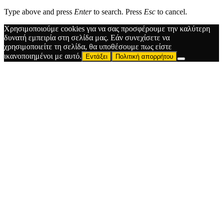
Type above and press
Enter
to search. Press
Esc
to cancel.
Χρησιμοποιούμε cookies για να σας προσφέρουμε την καλύτερη
δυνατή εμπειρία στη σελίδα μας. Εάν συνεχίσετε να
χρησιμοποιείτε τη σελίδα, θα υποθέσουμε πως είστε
ικανοποιημένοι με αυτό.
Εντάξει
Πολιτική απορρήτου