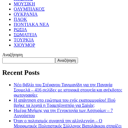
ΜΟΥΣΙΚΗ
ΟΛΥΜΠΙΑΚΟΣ
ΟΥΚΡΑΝΙΑ
ΠΑΟΚ
ΠΟΝΤΙΑΚΑ ΝΕΑ
ΡΩΣΙΑ
ΣΩΜΑΤΕΙΑ
ΤΟΥΡΚΙΑ
ΧΙΟΥΜΟΡ
Αναζήτηση
Αναζήτηση
Recent Posts
Νέο βιβλίο του Στέφανου Τανιμανίδη για την Παναγία
Σουμελά – 416 σελίδες με ιστορικά στοιχεία και ανέκδοτες
φωτογραφίες
Η απάντηση στο ερώτημα του ενός εκατομμυρίου! Πού
βρήκε τα λεφτά η Τραμπζονσπόρ για Σαλάχ;
Ημέρα Μνήμης για την Γενοκτονία των Ασσυρίων – 7
Αυγούστου
Όταν ο πολιτισμός συναντά την αλληλεγγύη – Ο
Μορφωτικός Πολιτιστικός Σύλλογος Βατολάκκου στηρίζει