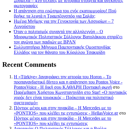
Σουμελά – 416 σελίδες με ιστορικά στοιχεία και ανέκδοτες
φωτογραφίες
Η απάντηση στο ερώτημα του ενός εκατομμυρίου! Πού
βρήκε τα λεφτά η Τραμπζονσπόρ για Σαλάχ;
Ημέρα Μνήμης για την Γενοκτονία των Ασσυρίων – 7
Αυγούστου
Όταν ο πολιτισμός συναντά την αλληλεγγύη – Ο
Μορφωτικός Πολιτιστικός Σύλλογος Βατολάκκου στηρίζει
τον αγώνα των παιδιών με BPAN
Συλλυπητήριο Μήνυμα Παμποντιακής Ομοσπονδίας
Ελλάδος για τον θάνατο του Κύριλλου Τσακιρίδη
Recent Comments
Η «Türkiye» ξαναγράφει την ιστορία του Horon – Το
προπαγανδιστικό βίντεο και η απάντηση του Pontos Voice -
PontosVoice - H δική σου ΚΑΘΑΡΗ Ποντιακή φωνή
στο
Παρέμβαση Χρήστου Κωνσταντινίδη στο Star! «Ο ποντιακός
χορός δεν είναι τουρκικός – Πρόκειται για πολιτιστικό
σφετερισμό»
Πόντιος μέχρι και στην πινακίδα – Η Mercedes με το
«PONTIOS» που κλέβει τις εντυπώσεις - HellasVoice.gr
στο
Πόντιος μέχρι και στην πινακίδα – Η Mercedes με το
«PONTIOS» που κλέβει τις εντυπώσεις
Διποταμία: Ο Πολιτιστικός Σύλλογος και η Βούλα