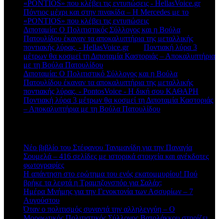
«PONTIOS» που κλέβει τις εντυπώσεις - HellasVoice.gr
στο
Πόντιος μέχρι και στην πινακίδα – Η Mercedes με το
«PONTIOS» που κλέβει τις εντυπώσεις
Διποταμία: Ο Πολιτιστικός Σύλλογος και η Βούλα
Πατουλίδου έκαναν τα αποκαλυπτήρια της μεταλλικής
ποντιακής λύρας. - HellasVoice.gr
στο
Ποντιακή λύρα 3
μέτρων θα κοσμεί τη Διποταμία Καστοριάς – Αποκαλυπτήρια
με τη Βούλα Πατουλίδου
Διποταμία: Ο Πολιτιστικό Σύλλογος και η Βούλα
Πατουλίδου έκαναν τα αποκαλυπτήρια της μεταλλικής
ποντιακής λύρας. - PontosVoice - H δική σου ΚΑΘΑΡΗ
στο
Ποντιακή λύρα 3 μέτρων θα κοσμεί τη Διποταμία Καστοριάς
– Αποκαλυπτήρια με τη Βούλα Πατουλίδου
Πρόσφατα άρθρα
Νέο βιβλίο του Στέφανου Τανιμανίδη για την Παναγία
Σουμελά – 416 σελίδες με ιστορικά στοιχεία και ανέκδοτες
φωτογραφίες
Η απάντηση στο ερώτημα του ενός εκατομμυρίου! Πού
βρήκε τα λεφτά η Τραμπζονσπόρ για Σαλάχ;
Ημέρα Μνήμης για την Γενοκτονία των Ασσυρίων – 7
Αυγούστου
Όταν ο πολιτισμός συναντά την αλληλεγγύη – Ο
Μορφωτικός Πολιτιστικός Σύλλογος Βατολάκκου στηρίζει