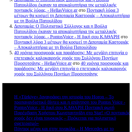
Πατουλίδου έκαναν τα αποκαλυπτήρια της μεταλλικής
ποντιακής λύρας. - HellasVoice.gr
στο
Ποντιακή λύρα 3
μέτρων θα κοσμεί τη Διποταμία Καστοριάς – Αποκαλυπτήρια
με τη Βούλα Πατουλίδου
Διποταμία: Ο Πολιτιστικό Σύλλογος και η Βούλα
Πατουλίδου έκαναν τα αποκαλυπτήρια της μεταλλικής
ποντιακής λύρας. - PontosVoice - H δική σου ΚΑΘΑΡΗ
στο
Ποντιακή λύρα 3 μέτρων θα κοσμεί τη Διποταμία Καστοριάς
– Αποκαλυπτήρια με τη Βούλα Πατουλίδου
40 χρόνια προσφοράς και παράδοσης: Με μεγάλη επιτυχία ο
επετειακός καλοκαιρινός χορός του Συλλόγου Ποντίων
Προσοτσάνης - HellasVoice.gr
στο
40 χρόνια προσφοράς και
παράδοσης: Με μεγάλη επιτυχία ο επετειακός καλοκαιρινός
χορός του Συλλόγου Ποντίων Προσοτσάνης
Πρόσφατα σχόλια
Η «Türkiye» ξαναγράφει την ιστορία του Horon – Το
προπαγανδιστικό βίντεο και η απάντηση του Pontos Voice -
PontosVoice - H δική σου ΚΑΘΑΡΗ Ποντιακή φωνή
στο
Παρέμβαση Χρήστου Κωνσταντινίδη στο Star! «Ο ποντιακός
χορός δεν είναι τουρκικός – Πρόκειται για πολιτιστικό
σφετερισμό»
Πόντιος μέχρι και στην πινακίδα – Η Mercedes με το