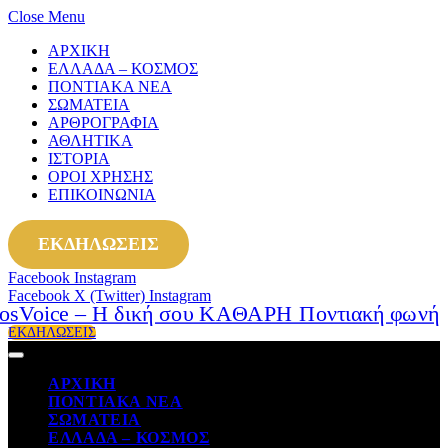
Close Menu
ΑΡΧΙΚΗ
ΕΛΛΑΔΑ – ΚΟΣΜΟΣ
ΠΟΝΤΙΑΚΑ ΝΕΑ
ΣΩΜΑΤΕΙΑ
ΑΡΘΡΟΓΡΑΦΙΑ
ΑΘΛΗΤΙΚΑ
ΙΣΤΟΡΙΑ
ΟΡΟΙ ΧΡΗΣΗΣ
ΕΠΙΚΟΙΝΩΝΙΑ
ΕΚΔΗΛΩΣΕΙΣ
Facebook
Instagram
Facebook
X (Twitter)
Instagram
ΕΚΔΗΛΩΣΕΙΣ
ΑΡΧΙΚΗ
ΠΟΝΤΙΑΚΑ ΝΕΑ
ΣΩΜΑΤΕΙΑ
ΕΛΛΑΔΑ – ΚΟΣΜΟΣ