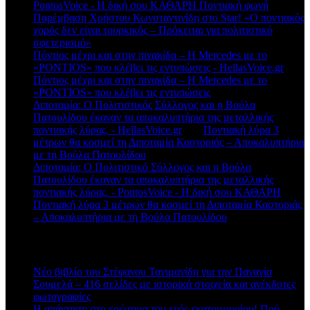
PontosVoice - H δική σου ΚΑΘΑΡΗ Ποντιακή φωνή
στο
Παρέμβαση Χρήστου Κωνσταντινίδη στο Star! «Ο ποντιακός
χορός δεν είναι τουρκικός – Πρόκειται για πολιτιστικό
σφετερισμό»
Πόντιος μέχρι και στην πινακίδα – Η Mercedes με το
«PONTIOS» που κλέβει τις εντυπώσεις - HellasVoice.gr
στο
Πόντιος μέχρι και στην πινακίδα – Η Mercedes με το
«PONTIOS» που κλέβει τις εντυπώσεις
Διποταμία: Ο Πολιτιστικός Σύλλογος και η Βούλα
Πατουλίδου έκαναν τα αποκαλυπτήρια της μεταλλικής
ποντιακής λύρας. - HellasVoice.gr
στο
Ποντιακή λύρα 3
μέτρων θα κοσμεί τη Διποταμία Καστοριάς – Αποκαλυπτήρια
με τη Βούλα Πατουλίδου
Διποταμία: Ο Πολιτιστικό Σύλλογος και η Βούλα
Πατουλίδου έκαναν τα αποκαλυπτήρια της μεταλλικής
ποντιακής λύρας. - PontosVoice - H δική σου ΚΑΘΑΡΗ
στο
Ποντιακή λύρα 3 μέτρων θα κοσμεί τη Διποταμία Καστοριάς
– Αποκαλυπτήρια με τη Βούλα Πατουλίδου
Πρόσφατα άρθρα
Νέο βιβλίο του Στέφανου Τανιμανίδη για την Παναγία
Σουμελά – 416 σελίδες με ιστορικά στοιχεία και ανέκδοτες
φωτογραφίες
Η απάντηση στο ερώτημα του ενός εκατομμυρίου! Πού