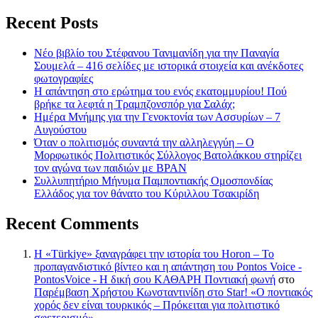
Recent Posts
Νέο βιβλίο του Στέφανου Τανιμανίδη για την Παναγία
Σουμελά – 416 σελίδες με ιστορικά στοιχεία και ανέκδοτες
φωτογραφίες
Η απάντηση στο ερώτημα του ενός εκατομμυρίου! Πού
βρήκε τα λεφτά η Τραμπζονσπόρ για Σαλάχ;
Ημέρα Μνήμης για την Γενοκτονία των Ασσυρίων – 7
Αυγούστου
Όταν ο πολιτισμός συναντά την αλληλεγγύη – Ο
Μορφωτικός Πολιτιστικός Σύλλογος Βατολάκκου στηρίζει
τον αγώνα των παιδιών με BPAN
Συλλυπητήριο Μήνυμα Παμποντιακής Ομοσπονδίας
Ελλάδος για τον θάνατο του Κύριλλου Τσακιρίδη
Recent Comments
Η «Türkiye» ξαναγράφει την ιστορία του Horon – Το
προπαγανδιστικό βίντεο και η απάντηση του Pontos Voice -
PontosVoice - H δική σου ΚΑΘΑΡΗ Ποντιακή φωνή
στο
Παρέμβαση Χρήστου Κωνσταντινίδη στο Star! «Ο ποντιακός
χορός δεν είναι τουρκικός – Πρόκειται για πολιτιστικό
σφετερισμό»