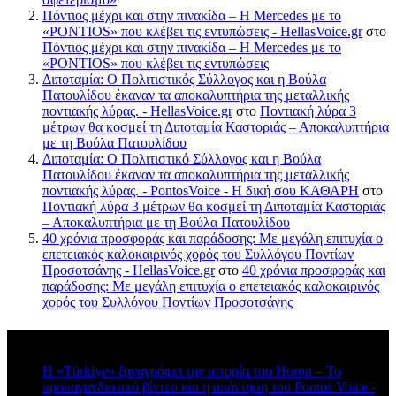
Πόντιος μέχρι και στην πινακίδα – Η Mercedes με το
«PONTIOS» που κλέβει τις εντυπώσεις - HellasVoice.gr
στο
Πόντιος μέχρι και στην πινακίδα – Η Mercedes με το
«PONTIOS» που κλέβει τις εντυπώσεις
Διποταμία: Ο Πολιτιστικός Σύλλογος και η Βούλα
Πατουλίδου έκαναν τα αποκαλυπτήρια της μεταλλικής
ποντιακής λύρας. - HellasVoice.gr
στο
Ποντιακή λύρα 3
μέτρων θα κοσμεί τη Διποταμία Καστοριάς – Αποκαλυπτήρια
με τη Βούλα Πατουλίδου
Διποταμία: Ο Πολιτιστικό Σύλλογος και η Βούλα
Πατουλίδου έκαναν τα αποκαλυπτήρια της μεταλλικής
ποντιακής λύρας. - PontosVoice - H δική σου ΚΑΘΑΡΗ
στο
Ποντιακή λύρα 3 μέτρων θα κοσμεί τη Διποταμία Καστοριάς
– Αποκαλυπτήρια με τη Βούλα Πατουλίδου
40 χρόνια προσφοράς και παράδοσης: Με μεγάλη επιτυχία ο
επετειακός καλοκαιρινός χορός του Συλλόγου Ποντίων
Προσοτσάνης - HellasVoice.gr
στο
40 χρόνια προσφοράς και
παράδοσης: Με μεγάλη επιτυχία ο επετειακός καλοκαιρινός
χορός του Συλλόγου Ποντίων Προσοτσάνης
Πρόσφατα σχόλια
Η «Türkiye» ξαναγράφει την ιστορία του Horon – Το
προπαγανδιστικό βίντεο και η απάντηση του Pontos Voice -