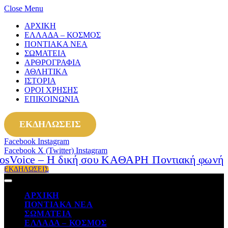
Close Menu
ΑΡΧΙΚΗ
ΕΛΛΑΔΑ – ΚΟΣΜΟΣ
ΠΟΝΤΙΑΚΑ ΝΕΑ
ΣΩΜΑΤΕΙΑ
ΑΡΘΡΟΓΡΑΦΙΑ
ΑΘΛΗΤΙΚΑ
ΙΣΤΟΡΙΑ
ΟΡΟΙ ΧΡΗΣΗΣ
ΕΠΙΚΟΙΝΩΝΙΑ
ΕΚΔΗΛΩΣΕΙΣ
Facebook
Instagram
Facebook
X (Twitter)
Instagram
ΕΚΔΗΛΩΣΕΙΣ
ΑΡΧΙΚΗ
ΠΟΝΤΙΑΚΑ ΝΕΑ
ΣΩΜΑΤΕΙΑ
ΕΛΛΑΔΑ – ΚΟΣΜΟΣ