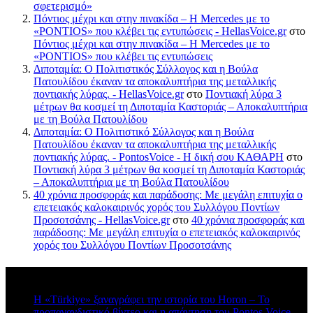
σφετερισμό»
Πόντιος μέχρι και στην πινακίδα – Η Mercedes με το
«PONTIOS» που κλέβει τις εντυπώσεις - HellasVoice.gr
στο
Πόντιος μέχρι και στην πινακίδα – Η Mercedes με το
«PONTIOS» που κλέβει τις εντυπώσεις
Διποταμία: Ο Πολιτιστικός Σύλλογος και η Βούλα
Πατουλίδου έκαναν τα αποκαλυπτήρια της μεταλλικής
ποντιακής λύρας. - HellasVoice.gr
στο
Ποντιακή λύρα 3
μέτρων θα κοσμεί τη Διποταμία Καστοριάς – Αποκαλυπτήρια
με τη Βούλα Πατουλίδου
Διποταμία: Ο Πολιτιστικό Σύλλογος και η Βούλα
Πατουλίδου έκαναν τα αποκαλυπτήρια της μεταλλικής
ποντιακής λύρας. - PontosVoice - H δική σου ΚΑΘΑΡΗ
στο
Ποντιακή λύρα 3 μέτρων θα κοσμεί τη Διποταμία Καστοριάς
– Αποκαλυπτήρια με τη Βούλα Πατουλίδου
40 χρόνια προσφοράς και παράδοσης: Με μεγάλη επιτυχία ο
επετειακός καλοκαιρινός χορός του Συλλόγου Ποντίων
Προσοτσάνης - HellasVoice.gr
στο
40 χρόνια προσφοράς και
παράδοσης: Με μεγάλη επιτυχία ο επετειακός καλοκαιρινός
χορός του Συλλόγου Ποντίων Προσοτσάνης
Πρόσφατα σχόλια
Η «Türkiye» ξαναγράφει την ιστορία του Horon – Το
προπαγανδιστικό βίντεο και η απάντηση του Pontos Voice -