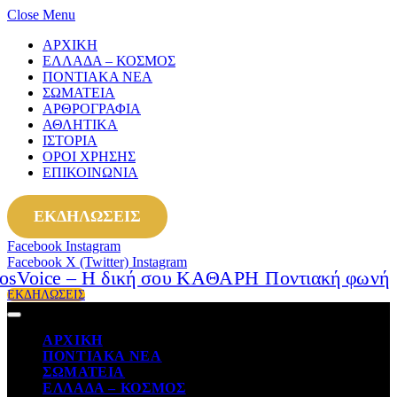
Close Menu
ΑΡΧΙΚΗ
ΕΛΛΑΔΑ – ΚΟΣΜΟΣ
ΠΟΝΤΙΑΚΑ ΝΕΑ
ΣΩΜΑΤΕΙΑ
ΑΡΘΡΟΓΡΑΦΙΑ
ΑΘΛΗΤΙΚΑ
ΙΣΤΟΡΙΑ
ΟΡΟΙ ΧΡΗΣΗΣ
ΕΠΙΚΟΙΝΩΝΙΑ
ΕΚΔΗΛΩΣΕΙΣ
Facebook
Instagram
Facebook
X (Twitter)
Instagram
ΕΚΔΗΛΩΣΕΙΣ
ΑΡΧΙΚΗ
ΠΟΝΤΙΑΚΑ ΝΕΑ
ΣΩΜΑΤΕΙΑ
ΕΛΛΑΔΑ – ΚΟΣΜΟΣ