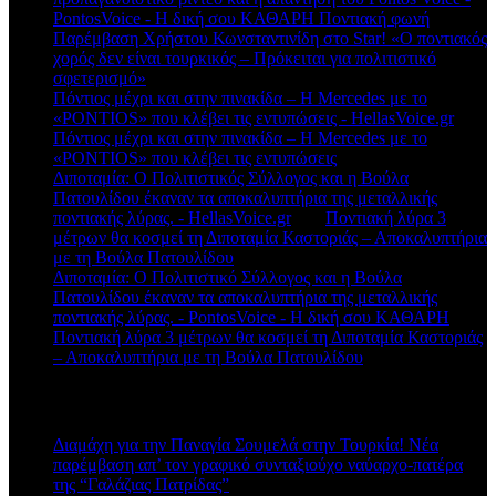
PontosVoice - H δική σου ΚΑΘΑΡΗ Ποντιακή φωνή
στο
Παρέμβαση Χρήστου Κωνσταντινίδη στο Star! «Ο ποντιακός
χορός δεν είναι τουρκικός – Πρόκειται για πολιτιστικό
σφετερισμό»
Πόντιος μέχρι και στην πινακίδα – Η Mercedes με το
«PONTIOS» που κλέβει τις εντυπώσεις - HellasVoice.gr
στο
Πόντιος μέχρι και στην πινακίδα – Η Mercedes με το
«PONTIOS» που κλέβει τις εντυπώσεις
Διποταμία: Ο Πολιτιστικός Σύλλογος και η Βούλα
Πατουλίδου έκαναν τα αποκαλυπτήρια της μεταλλικής
ποντιακής λύρας. - HellasVoice.gr
στο
Ποντιακή λύρα 3
μέτρων θα κοσμεί τη Διποταμία Καστοριάς – Αποκαλυπτήρια
με τη Βούλα Πατουλίδου
Διποταμία: Ο Πολιτιστικό Σύλλογος και η Βούλα
Πατουλίδου έκαναν τα αποκαλυπτήρια της μεταλλικής
ποντιακής λύρας. - PontosVoice - H δική σου ΚΑΘΑΡΗ
στο
Ποντιακή λύρα 3 μέτρων θα κοσμεί τη Διποταμία Καστοριάς
– Αποκαλυπτήρια με τη Βούλα Πατουλίδου
Πρόσφατα άρθρα
Διαμάχη για την Παναγία Σουμελά στην Τουρκία! Νέα
παρέμβαση απ’ τον γραφικό συνταξιούχο ναύαρχο-πατέρα
της “Γαλάζιας Πατρίδας”