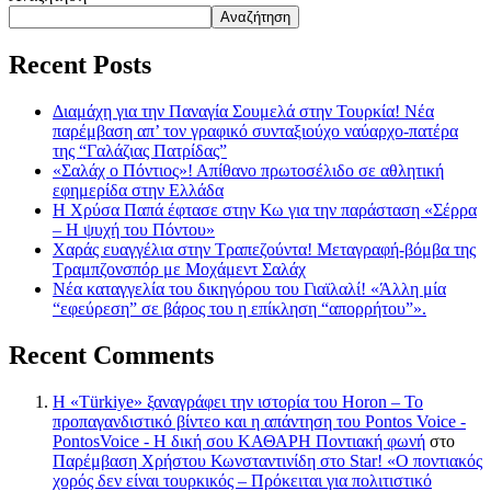
Αναζήτηση
Recent Posts
Διαμάχη για την Παναγία Σουμελά στην Τουρκία! Νέα
παρέμβαση απ’ τον γραφικό συνταξιούχο ναύαρχο-πατέρα
της “Γαλάζιας Πατρίδας”
«Σαλάχ ο Πόντιος»! Απίθανο πρωτοσέλιδο σε αθλητική
εφημερίδα στην Ελλάδα
Η Χρύσα Παπά έφτασε στην Κω για την παράσταση «Σέρρα
– Η ψυχή του Πόντου»
Χαράς ευαγγέλια στην Τραπεζούντα! Μεταγραφή-βόμβα της
Τραμπζονσπόρ με Μοχάμεντ Σαλάχ
Νέα καταγγελία του δικηγόρου του Γιαϊλαλί! «Άλλη μία
“εφεύρεση” σε βάρος του η επίκληση “απορρήτου”».
Recent Comments
Η «Türkiye» ξαναγράφει την ιστορία του Horon – Το
προπαγανδιστικό βίντεο και η απάντηση του Pontos Voice -
PontosVoice - H δική σου ΚΑΘΑΡΗ Ποντιακή φωνή
στο
Παρέμβαση Χρήστου Κωνσταντινίδη στο Star! «Ο ποντιακός
χορός δεν είναι τουρκικός – Πρόκειται για πολιτιστικό