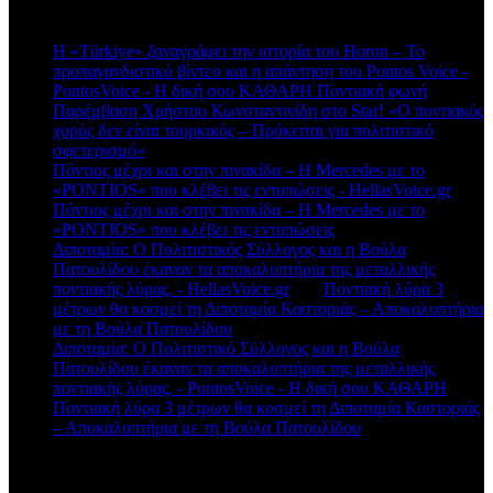
Πρόσφατα σχόλια
Η «Türkiye» ξαναγράφει την ιστορία του Horon – Το
προπαγανδιστικό βίντεο και η απάντηση του Pontos Voice -
PontosVoice - H δική σου ΚΑΘΑΡΗ Ποντιακή φωνή
στο
Παρέμβαση Χρήστου Κωνσταντινίδη στο Star! «Ο ποντιακός
χορός δεν είναι τουρκικός – Πρόκειται για πολιτιστικό
σφετερισμό»
Πόντιος μέχρι και στην πινακίδα – Η Mercedes με το
«PONTIOS» που κλέβει τις εντυπώσεις - HellasVoice.gr
στο
Πόντιος μέχρι και στην πινακίδα – Η Mercedes με το
«PONTIOS» που κλέβει τις εντυπώσεις
Διποταμία: Ο Πολιτιστικός Σύλλογος και η Βούλα
Πατουλίδου έκαναν τα αποκαλυπτήρια της μεταλλικής
ποντιακής λύρας. - HellasVoice.gr
στο
Ποντιακή λύρα 3
μέτρων θα κοσμεί τη Διποταμία Καστοριάς – Αποκαλυπτήρια
με τη Βούλα Πατουλίδου
Διποταμία: Ο Πολιτιστικό Σύλλογος και η Βούλα
Πατουλίδου έκαναν τα αποκαλυπτήρια της μεταλλικής
ποντιακής λύρας. - PontosVoice - H δική σου ΚΑΘΑΡΗ
στο
Ποντιακή λύρα 3 μέτρων θα κοσμεί τη Διποταμία Καστοριάς
– Αποκαλυπτήρια με τη Βούλα Πατουλίδου
Πρόσφατα άρθρα