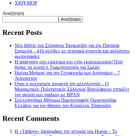
ΧΙΟΥΜΟΡ
Αναζήτηση
Αναζήτηση
Recent Posts
Νέο βιβλίο του Στέφανου Τανιμανίδη για την Παναγία
Σουμελά – 416 σελίδες με ιστορικά στοιχεία και ανέκδοτες
φωτογραφίες
Η απάντηση στο ερώτημα του ενός εκατομμυρίου! Πού
βρήκε τα λεφτά η Τραμπζονσπόρ για Σαλάχ;
Ημέρα Μνήμης για την Γενοκτονία των Ασσυρίων – 7
Αυγούστου
Όταν ο πολιτισμός συναντά την αλληλεγγύη – Ο
Μορφωτικός Πολιτιστικός Σύλλογος Βατολάκκου στηρίζει
τον αγώνα των παιδιών με BPAN
Συλλυπητήριο Μήνυμα Παμποντιακής Ομοσπονδίας
Ελλάδος για τον θάνατο του Κύριλλου Τσακιρίδη
Recent Comments
Η «Türkiye» ξαναγράφει την ιστορία του Horon – Το