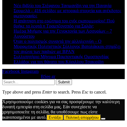
Νέο βιβλίο του Στέφανου Τανιμανίδη για την Παναγία
Σουμελά – 416 σελίδες με ιστορικά στοιχεία και ανέκδοτες
φωτογραφίες
Η απάντηση στο ερώτημα του ενός εκατομμυρίου! Πού
βρήκε τα λεφτά η Τραμπζονσπόρ για Σαλάχ;
Ημέρα Μνήμης για την Γενοκτονία των Ασσυρίων – 7
Αυγούστου
Όταν ο πολιτισμός συναντά την αλληλεγγύη – Ο
Μορφωτικός Πολιτιστικός Σύλλογος Βατολάκκου στηρίζει
τον αγώνα των παιδιών με BPAN
Συλλυπητήριο Μήνυμα Παμποντιακής Ομοσπονδίας
Ελλάδος για τον θάνατο του Κύριλλου Τσακιρίδη
Facebook
Instagram
© 2026 Designed by
BSee.gr
.
Submit
Type above and press
Enter
to search. Press
Esc
to cancel.
Χρησιμοποιούμε cookies για να σας προσφέρουμε την καλύτερη
δυνατή εμπειρία στη σελίδα μας. Εάν συνεχίσετε να
χρησιμοποιείτε τη σελίδα, θα υποθέσουμε πως είστε
ικανοποιημένοι με αυτό.
Εντάξει
Πολιτική απορρήτου