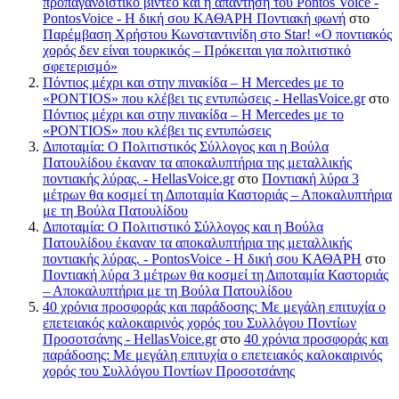
προπαγανδιστικό βίντεο και η απάντηση του Pontos Voice -
PontosVoice - H δική σου ΚΑΘΑΡΗ Ποντιακή φωνή
στο
Παρέμβαση Χρήστου Κωνσταντινίδη στο Star! «Ο ποντιακός
χορός δεν είναι τουρκικός – Πρόκειται για πολιτιστικό
σφετερισμό»
Πόντιος μέχρι και στην πινακίδα – Η Mercedes με το
«PONTIOS» που κλέβει τις εντυπώσεις - HellasVoice.gr
στο
Πόντιος μέχρι και στην πινακίδα – Η Mercedes με το
«PONTIOS» που κλέβει τις εντυπώσεις
Διποταμία: Ο Πολιτιστικός Σύλλογος και η Βούλα
Πατουλίδου έκαναν τα αποκαλυπτήρια της μεταλλικής
ποντιακής λύρας. - HellasVoice.gr
στο
Ποντιακή λύρα 3
μέτρων θα κοσμεί τη Διποταμία Καστοριάς – Αποκαλυπτήρια
με τη Βούλα Πατουλίδου
Διποταμία: Ο Πολιτιστικό Σύλλογος και η Βούλα
Πατουλίδου έκαναν τα αποκαλυπτήρια της μεταλλικής
ποντιακής λύρας. - PontosVoice - H δική σου ΚΑΘΑΡΗ
στο
Ποντιακή λύρα 3 μέτρων θα κοσμεί τη Διποταμία Καστοριάς
– Αποκαλυπτήρια με τη Βούλα Πατουλίδου
40 χρόνια προσφοράς και παράδοσης: Με μεγάλη επιτυχία ο
επετειακός καλοκαιρινός χορός του Συλλόγου Ποντίων
Προσοτσάνης - HellasVoice.gr
στο
40 χρόνια προσφοράς και
παράδοσης: Με μεγάλη επιτυχία ο επετειακός καλοκαιρινός
χορός του Συλλόγου Ποντίων Προσοτσάνης