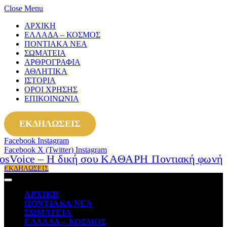
Close Menu
ΑΡΧΙΚΗ
ΕΛΛΑΔΑ – ΚΟΣΜΟΣ
ΠΟΝΤΙΑΚΑ ΝΕΑ
ΣΩΜΑΤΕΙΑ
ΑΡΘΡΟΓΡΑΦΙΑ
ΑΘΛΗΤΙΚΑ
ΙΣΤΟΡΙΑ
ΟΡΟΙ ΧΡΗΣΗΣ
ΕΠΙΚΟΙΝΩΝΙΑ
ΕΚΔΗΛΩΣΕΙΣ
Facebook
Instagram
Facebook
X (Twitter)
Instagram
ΕΚΔΗΛΩΣΕΙΣ
ΑΡΧΙΚΗ
ΠΟΝΤΙΑΚΑ ΝΕΑ
ΣΩΜΑΤΕΙΑ
ΕΛΛΑΔΑ – ΚΟΣΜΟΣ