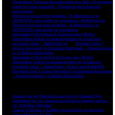
Παρέμβαση Χρήστου Κωνσταντινίδη στο Star! «Ο ποντιακός
χορός δεν είναι τουρκικός – Πρόκειται για πολιτιστικό
σφετερισμό»
Πόντιος μέχρι και στην πινακίδα – Η Mercedes με το
«PONTIOS» που κλέβει τις εντυπώσεις - HellasVoice.gr
στο
Πόντιος μέχρι και στην πινακίδα – Η Mercedes με το
«PONTIOS» που κλέβει τις εντυπώσεις
Διποταμία: Ο Πολιτιστικός Σύλλογος και η Βούλα
Πατουλίδου έκαναν τα αποκαλυπτήρια της μεταλλικής
ποντιακής λύρας. - HellasVoice.gr
στο
Ποντιακή λύρα 3
μέτρων θα κοσμεί τη Διποταμία Καστοριάς – Αποκαλυπτήρια
με τη Βούλα Πατουλίδου
Διποταμία: Ο Πολιτιστικό Σύλλογος και η Βούλα
Πατουλίδου έκαναν τα αποκαλυπτήρια της μεταλλικής
ποντιακής λύρας. - PontosVoice - H δική σου ΚΑΘΑΡΗ
στο
Ποντιακή λύρα 3 μέτρων θα κοσμεί τη Διποταμία Καστοριάς
– Αποκαλυπτήρια με τη Βούλα Πατουλίδου
Πρόσφατα άρθρα
Διαμάχη για την Παναγία Σουμελά στην Τουρκία! Νέα
παρέμβαση απ’ τον γραφικό συνταξιούχο ναύαρχο-πατέρα
της “Γαλάζιας Πατρίδας”
«Σαλάχ ο Πόντιος»! Απίθανο πρωτοσέλιδο σε αθλητική
εφημερίδα στην Ελλάδα