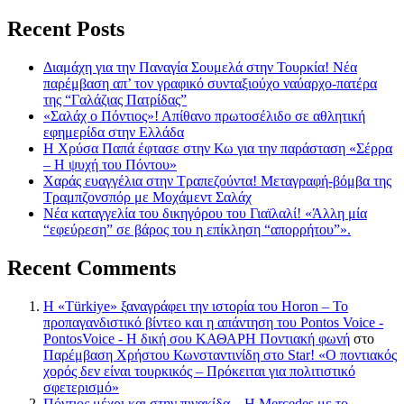
Recent Posts
Διαμάχη για την Παναγία Σουμελά στην Τουρκία! Νέα
παρέμβαση απ’ τον γραφικό συνταξιούχο ναύαρχο-πατέρα
της “Γαλάζιας Πατρίδας”
«Σαλάχ ο Πόντιος»! Απίθανο πρωτοσέλιδο σε αθλητική
εφημερίδα στην Ελλάδα
Η Χρύσα Παπά έφτασε στην Κω για την παράσταση «Σέρρα
– Η ψυχή του Πόντου»
Χαράς ευαγγέλια στην Τραπεζούντα! Μεταγραφή-βόμβα της
Τραμπζονσπόρ με Μοχάμεντ Σαλάχ
Νέα καταγγελία του δικηγόρου του Γιαϊλαλί! «Άλλη μία
“εφεύρεση” σε βάρος του η επίκληση “απορρήτου”».
Recent Comments
Η «Türkiye» ξαναγράφει την ιστορία του Horon – Το
προπαγανδιστικό βίντεο και η απάντηση του Pontos Voice -
PontosVoice - H δική σου ΚΑΘΑΡΗ Ποντιακή φωνή
στο
Παρέμβαση Χρήστου Κωνσταντινίδη στο Star! «Ο ποντιακός
χορός δεν είναι τουρκικός – Πρόκειται για πολιτιστικό
σφετερισμό»
Πόντιος μέχρι και στην πινακίδα – Η Mercedes με το