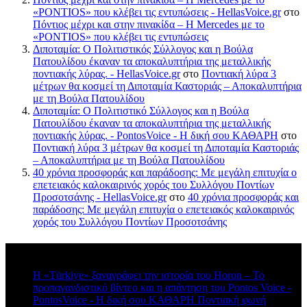
«PONTIOS» που κλέβει τις εντυπώσεις - HellasVoice.gr
στο
Πόντιος μέχρι και στην πινακίδα – Η Mercedes με το
«PONTIOS» που κλέβει τις εντυπώσεις
Διποταμία: Ο Πολιτιστικός Σύλλογος και η Βούλα
Πατουλίδου έκαναν τα αποκαλυπτήρια της μεταλλικής
ποντιακής λύρας. - HellasVoice.gr
στο
Ποντιακή λύρα 3
μέτρων θα κοσμεί τη Διποταμία Καστοριάς – Αποκαλυπτήρια
με τη Βούλα Πατουλίδου
Διποταμία: Ο Πολιτιστικό Σύλλογος και η Βούλα
Πατουλίδου έκαναν τα αποκαλυπτήρια της μεταλλικής
ποντιακής λύρας. - PontosVoice - H δική σου ΚΑΘΑΡΗ
στο
Ποντιακή λύρα 3 μέτρων θα κοσμεί τη Διποταμία Καστοριάς
– Αποκαλυπτήρια με τη Βούλα Πατουλίδου
40 χρόνια προσφοράς και παράδοσης: Με μεγάλη επιτυχία ο
επετειακός καλοκαιρινός χορός του Συλλόγου Ποντίων
Προσοτσάνης - HellasVoice.gr
στο
40 χρόνια προσφοράς και
παράδοσης: Με μεγάλη επιτυχία ο επετειακός καλοκαιρινός
χορός του Συλλόγου Ποντίων Προσοτσάνης
Πρόσφατα σχόλια
Η «Türkiye» ξαναγράφει την ιστορία του Horon – Το
προπαγανδιστικό βίντεο και η απάντηση του Pontos Voice -
PontosVoice - H δική σου ΚΑΘΑΡΗ Ποντιακή φωνή
στο