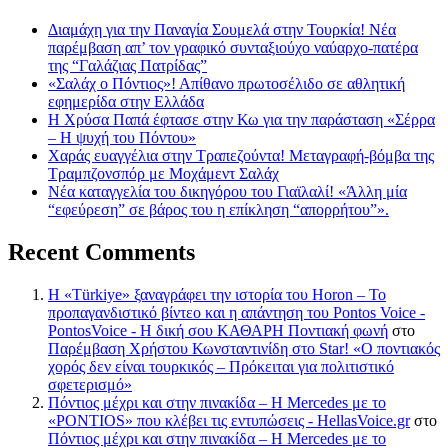
Διαμάχη για την Παναγία Σουμελά στην Τουρκία! Νέα
παρέμβαση απ’ τον γραφικό συνταξιούχο ναύαρχο-πατέρα
της “Γαλάζιας Πατρίδας”
«Σαλάχ ο Πόντιος»! Απίθανο πρωτοσέλιδο σε αθλητική
εφημερίδα στην Ελλάδα
Η Χρύσα Παπά έφτασε στην Κω για την παράσταση «Σέρρα
– Η ψυχή του Πόντου»
Χαράς ευαγγέλια στην Τραπεζούντα! Μεταγραφή-βόμβα της
Τραμπζονσπόρ με Μοχάμεντ Σαλάχ
Νέα καταγγελία του δικηγόρου του Γιαϊλαλί! «Άλλη μία
“εφεύρεση” σε βάρος του η επίκληση “απορρήτου”».
Recent Comments
Η «Türkiye» ξαναγράφει την ιστορία του Horon – Το
προπαγανδιστικό βίντεο και η απάντηση του Pontos Voice -
PontosVoice - H δική σου ΚΑΘΑΡΗ Ποντιακή φωνή
στο
Παρέμβαση Χρήστου Κωνσταντινίδη στο Star! «Ο ποντιακός
χορός δεν είναι τουρκικός – Πρόκειται για πολιτιστικό
σφετερισμό»
Πόντιος μέχρι και στην πινακίδα – Η Mercedes με το
«PONTIOS» που κλέβει τις εντυπώσεις - HellasVoice.gr
στο
Πόντιος μέχρι και στην πινακίδα – Η Mercedes με το