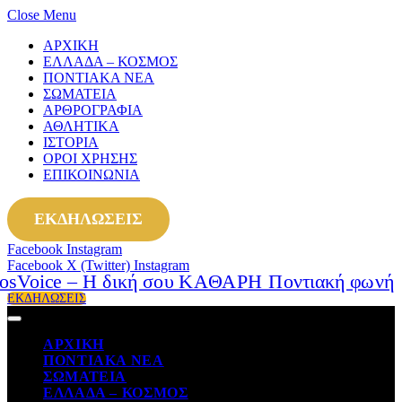
Close Menu
ΑΡΧΙΚΗ
ΕΛΛΑΔΑ – ΚΟΣΜΟΣ
ΠΟΝΤΙΑΚΑ ΝΕΑ
ΣΩΜΑΤΕΙΑ
ΑΡΘΡΟΓΡΑΦΙΑ
ΑΘΛΗΤΙΚΑ
ΙΣΤΟΡΙΑ
ΟΡΟΙ ΧΡΗΣΗΣ
ΕΠΙΚΟΙΝΩΝΙΑ
ΕΚΔΗΛΩΣΕΙΣ
Facebook
Instagram
Facebook
X (Twitter)
Instagram
ΕΚΔΗΛΩΣΕΙΣ
ΑΡΧΙΚΗ
ΠΟΝΤΙΑΚΑ ΝΕΑ
ΣΩΜΑΤΕΙΑ
ΕΛΛΑΔΑ – ΚΟΣΜΟΣ