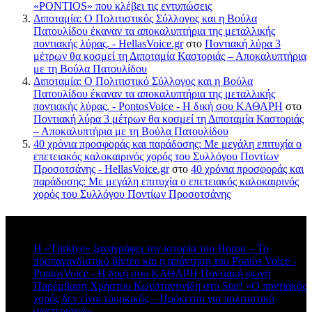
«PONTIOS» που κλέβει τις εντυπώσεις
Διποταμία: Ο Πολιτιστικός Σύλλογος και η Βούλα
Πατουλίδου έκαναν τα αποκαλυπτήρια της μεταλλικής
ποντιακής λύρας. - HellasVoice.gr
στο
Ποντιακή λύρα 3
μέτρων θα κοσμεί τη Διποταμία Καστοριάς – Αποκαλυπτήρια
με τη Βούλα Πατουλίδου
Διποταμία: Ο Πολιτιστικό Σύλλογος και η Βούλα
Πατουλίδου έκαναν τα αποκαλυπτήρια της μεταλλικής
ποντιακής λύρας. - PontosVoice - H δική σου ΚΑΘΑΡΗ
στο
Ποντιακή λύρα 3 μέτρων θα κοσμεί τη Διποταμία Καστοριάς
– Αποκαλυπτήρια με τη Βούλα Πατουλίδου
40 χρόνια προσφοράς και παράδοσης: Με μεγάλη επιτυχία ο
επετειακός καλοκαιρινός χορός του Συλλόγου Ποντίων
Προσοτσάνης - HellasVoice.gr
στο
40 χρόνια προσφοράς και
παράδοσης: Με μεγάλη επιτυχία ο επετειακός καλοκαιρινός
χορός του Συλλόγου Ποντίων Προσοτσάνης
Πρόσφατα σχόλια
Η «Türkiye» ξαναγράφει την ιστορία του Horon – Το
προπαγανδιστικό βίντεο και η απάντηση του Pontos Voice -
PontosVoice - H δική σου ΚΑΘΑΡΗ Ποντιακή φωνή
στο
Παρέμβαση Χρήστου Κωνσταντινίδη στο Star! «Ο ποντιακός
χορός δεν είναι τουρκικός – Πρόκειται για πολιτιστικό
σφετερισμό»