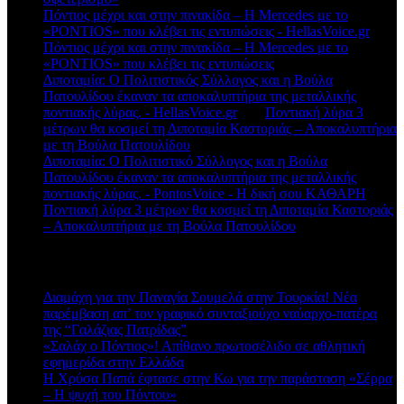
Πόντιος μέχρι και στην πινακίδα – Η Mercedes με το
«PONTIOS» που κλέβει τις εντυπώσεις - HellasVoice.gr
στο
Πόντιος μέχρι και στην πινακίδα – Η Mercedes με το
«PONTIOS» που κλέβει τις εντυπώσεις
Διποταμία: Ο Πολιτιστικός Σύλλογος και η Βούλα
Πατουλίδου έκαναν τα αποκαλυπτήρια της μεταλλικής
ποντιακής λύρας. - HellasVoice.gr
στο
Ποντιακή λύρα 3
μέτρων θα κοσμεί τη Διποταμία Καστοριάς – Αποκαλυπτήρια
με τη Βούλα Πατουλίδου
Διποταμία: Ο Πολιτιστικό Σύλλογος και η Βούλα
Πατουλίδου έκαναν τα αποκαλυπτήρια της μεταλλικής
ποντιακής λύρας. - PontosVoice - H δική σου ΚΑΘΑΡΗ
στο
Ποντιακή λύρα 3 μέτρων θα κοσμεί τη Διποταμία Καστοριάς
– Αποκαλυπτήρια με τη Βούλα Πατουλίδου
Πρόσφατα άρθρα
Διαμάχη για την Παναγία Σουμελά στην Τουρκία! Νέα
παρέμβαση απ’ τον γραφικό συνταξιούχο ναύαρχο-πατέρα
της “Γαλάζιας Πατρίδας”
«Σαλάχ ο Πόντιος»! Απίθανο πρωτοσέλιδο σε αθλητική
εφημερίδα στην Ελλάδα
Η Χρύσα Παπά έφτασε στην Κω για την παράσταση «Σέρρα
– Η ψυχή του Πόντου»