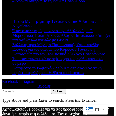
– Αποκαλυπτήρια με τη Βούλα Πατουλίδου
Πρόσφατα άρθρα
Ημέρα Μνήμης για την Γενοκτονία των Ασσυρίων – 7
Αυγούστου
Όταν ο πολιτισμός συναντά την αλληλεγγύη – Ο
Μορφωτικός Πολιτιστικός Σύλλογος Βατολάκκου στηρίζει
τον αγώνα των παιδιών με BPAN
Συλλυπητήριο Μήνυμα Παμποντιακής Ομοσπονδίας
Ελλάδος για τον θάνατο του Κύριλλου Τσακιρίδη
Καταγγελία από τον Πολιτιστικό Σύλλογο Βατολάκκου:
Έσκισαν επιλεκτικά τις αφίσες για το μεγάλο ποντιακό
διήμερο
Κατάμεστο το Ρωμαϊκό Ωδείο Κω στη συγκλονιστική
παράσταση «Σέρρα – Η Ψυχή του Πόντου»
Facebook
Instagram
© 2026 Designed by
BSee.gr
.
Submit
Type above and press
Enter
to search. Press
Esc
to cancel.
Χρησιμοποιούμε cookies για να σας προσφέρουμε την καλύτερη
EL
δυνατή εμπειρία στη σελίδα μας. Εάν συνεχίσετε να