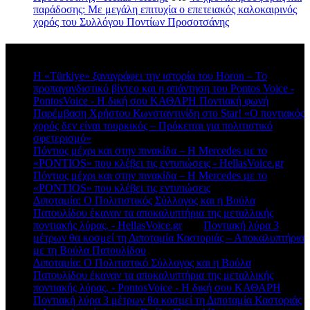
παράδοσης: Με μεγάλη επιτυχία ο επετειακός καλοκαιρινός
χορός του Συλλόγου Ποντίων Προσοτσάνης
Πρόσφατα σχόλια
Η «Türkiye» ξαναγράφει την ιστορία του Horon – Το
προπαγανδιστικό βίντεο και η απάντηση του Pontos Voice -
PontosVoice - H δική σου ΚΑΘΑΡΗ Ποντιακή φωνή
στο
Παρέμβαση Χρήστου Κωνσταντινίδη στο Star! «Ο ποντιακός
χορός δεν είναι τουρκικός – Πρόκειται για πολιτιστικό
σφετερισμό»
Πόντιος μέχρι και στην πινακίδα – Η Mercedes με το
«PONTIOS» που κλέβει τις εντυπώσεις - HellasVoice.gr
στο
Πόντιος μέχρι και στην πινακίδα – Η Mercedes με το
«PONTIOS» που κλέβει τις εντυπώσεις
Διποταμία: Ο Πολιτιστικός Σύλλογος και η Βούλα
Πατουλίδου έκαναν τα αποκαλυπτήρια της μεταλλικής
ποντιακής λύρας. - HellasVoice.gr
στο
Ποντιακή λύρα 3
μέτρων θα κοσμεί τη Διποταμία Καστοριάς – Αποκαλυπτήρια
με τη Βούλα Πατουλίδου
Διποταμία: Ο Πολιτιστικό Σύλλογος και η Βούλα
Πατουλίδου έκαναν τα αποκαλυπτήρια της μεταλλικής
ποντιακής λύρας. - PontosVoice - H δική σου ΚΑΘΑΡΗ
στο
Ποντιακή λύρα 3 μέτρων θα κοσμεί τη Διποταμία Καστοριάς