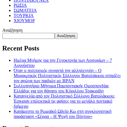
ΠΟΝΤΙΑΚΑ ΝΕΑ
ΡΩΣΙΑ
ΣΩΜΑΤΕΙΑ
ΤΟΥΡΚΙΑ
ΧΙΟΥΜΟΡ
Αναζήτηση
Αναζήτηση
Recent Posts
Ημέρα Μνήμης για την Γενοκτονία των Ασσυρίων – 7
Αυγούστου
Όταν ο πολιτισμός συναντά την αλληλεγγύη – Ο
Μορφωτικός Πολιτιστικός Σύλλογος Βατολάκκου στηρίζει
τον αγώνα των παιδιών με BPAN
Συλλυπητήριο Μήνυμα Παμποντιακής Ομοσπονδίας
Ελλάδος για τον θάνατο του Κύριλλου Τσακιρίδη
Καταγγελία από τον Πολιτιστικό Σύλλογο Βατολάκκου:
Έσκισαν επιλεκτικά τις αφίσες για το μεγάλο ποντιακό
διήμερο
Κατάμεστο το Ρωμαϊκό Ωδείο Κω στη συγκλονιστική
παράσταση «Σέρρα – Η Ψυχή του Πόντου»