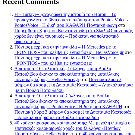
Recent Comments
Η «Türkiye» ξαναγράφει την ιστορία του Horon – Το
προπαγανδιστικό βίντεο και η απάντηση του Pontos Voice -
PontosVoice - H δική σου ΚΑΘΑΡΗ Ποντιακή φωνή
στο
Παρέμβαση Χρήστου Κωνσταντινίδη στο Star! «Ο ποντιακός
χορός δεν είναι τουρκικός – Πρόκειται για πολιτιστικό
σφετερισμό»
Πόντιος μέχρι και στην πινακίδα – Η Mercedes με το
«PONTIOS» που κλέβει τις εντυπώσεις - HellasVoice.gr
στο
Πόντιος μέχρι και στην πινακίδα – Η Mercedes με το
«PONTIOS» που κλέβει τις εντυπώσεις
Διποταμία: Ο Πολιτιστικός Σύλλογος και η Βούλα
Πατουλίδου έκαναν τα αποκαλυπτήρια της μεταλλικής
ποντιακής λύρας. - HellasVoice.gr
στο
Ποντιακή λύρα 3
μέτρων θα κοσμεί τη Διποταμία Καστοριάς – Αποκαλυπτήρια
με τη Βούλα Πατουλίδου
Διποταμία: Ο Πολιτιστικό Σύλλογος και η Βούλα
Πατουλίδου έκαναν τα αποκαλυπτήρια της μεταλλικής
ποντιακής λύρας. - PontosVoice - H δική σου ΚΑΘΑΡΗ
στο
Ποντιακή λύρα 3 μέτρων θα κοσμεί τη Διποταμία Καστοριάς
– Αποκαλυπτήρια με τη Βούλα Πατουλίδου
40 χρόνια προσφοράς και παράδοσης: Με μεγάλη επιτυχία ο
επετειακός καλοκαιρινός χορός του Συλλόγου Ποντίων
Προσοτσάνης - HellasVoice.gr
στο
40 χρόνια προσφοράς και