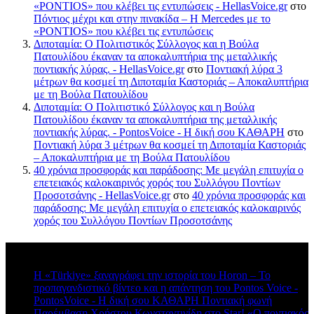
«PONTIOS» που κλέβει τις εντυπώσεις - HellasVoice.gr
στο
Πόντιος μέχρι και στην πινακίδα – Η Mercedes με το
«PONTIOS» που κλέβει τις εντυπώσεις
Διποταμία: Ο Πολιτιστικός Σύλλογος και η Βούλα
Πατουλίδου έκαναν τα αποκαλυπτήρια της μεταλλικής
ποντιακής λύρας. - HellasVoice.gr
στο
Ποντιακή λύρα 3
μέτρων θα κοσμεί τη Διποταμία Καστοριάς – Αποκαλυπτήρια
με τη Βούλα Πατουλίδου
Διποταμία: Ο Πολιτιστικό Σύλλογος και η Βούλα
Πατουλίδου έκαναν τα αποκαλυπτήρια της μεταλλικής
ποντιακής λύρας. - PontosVoice - H δική σου ΚΑΘΑΡΗ
στο
Ποντιακή λύρα 3 μέτρων θα κοσμεί τη Διποταμία Καστοριάς
– Αποκαλυπτήρια με τη Βούλα Πατουλίδου
40 χρόνια προσφοράς και παράδοσης: Με μεγάλη επιτυχία ο
επετειακός καλοκαιρινός χορός του Συλλόγου Ποντίων
Προσοτσάνης - HellasVoice.gr
στο
40 χρόνια προσφοράς και
παράδοσης: Με μεγάλη επιτυχία ο επετειακός καλοκαιρινός
χορός του Συλλόγου Ποντίων Προσοτσάνης
Πρόσφατα σχόλια
Η «Türkiye» ξαναγράφει την ιστορία του Horon – Το
προπαγανδιστικό βίντεο και η απάντηση του Pontos Voice -
PontosVoice - H δική σου ΚΑΘΑΡΗ Ποντιακή φωνή
στο
Παρέμβαση Χρήστου Κωνσταντινίδη στο Star! «Ο ποντιακός