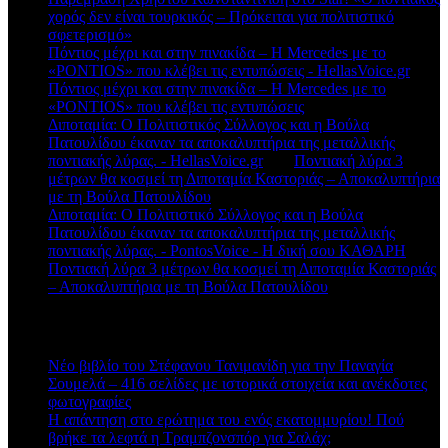
χορός δεν είναι τουρκικός – Πρόκειται για πολιτιστικό
σφετερισμό»
Πόντιος μέχρι και στην πινακίδα – Η Mercedes με το
«PONTIOS» που κλέβει τις εντυπώσεις - HellasVoice.gr
στο
Πόντιος μέχρι και στην πινακίδα – Η Mercedes με το
«PONTIOS» που κλέβει τις εντυπώσεις
Διποταμία: Ο Πολιτιστικός Σύλλογος και η Βούλα
Πατουλίδου έκαναν τα αποκαλυπτήρια της μεταλλικής
ποντιακής λύρας. - HellasVoice.gr
στο
Ποντιακή λύρα 3
μέτρων θα κοσμεί τη Διποταμία Καστοριάς – Αποκαλυπτήρια
με τη Βούλα Πατουλίδου
Διποταμία: Ο Πολιτιστικό Σύλλογος και η Βούλα
Πατουλίδου έκαναν τα αποκαλυπτήρια της μεταλλικής
ποντιακής λύρας. - PontosVoice - H δική σου ΚΑΘΑΡΗ
στο
Ποντιακή λύρα 3 μέτρων θα κοσμεί τη Διποταμία Καστοριάς
– Αποκαλυπτήρια με τη Βούλα Πατουλίδου
Πρόσφατα άρθρα
Νέο βιβλίο του Στέφανου Τανιμανίδη για την Παναγία
Σουμελά – 416 σελίδες με ιστορικά στοιχεία και ανέκδοτες
φωτογραφίες
Η απάντηση στο ερώτημα του ενός εκατομμυρίου! Πού
βρήκε τα λεφτά η Τραμπζονσπόρ για Σαλάχ;