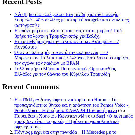
Recent Posts
Νέο βιβλίο του Στέφανου Τανιμανίδη για την Παναγία
Σουμελά – 416 σελίδες με ιστορικά στοιχεία και ανέκδοτες
φωτογραφίες
Η απάντηση στο ερώτημα του ενός εκατομμυρίου! Πού
βρήκε τα λεφτά η Τραμπζονσπόρ για Σαλάχ;
Ημέρα Μνήμης για την Γενοκτονία των Ασσυρίων – 7
Αυγούστου
Όταν ο πολιτισμός συναντά την αλληλεγγύη – Ο
Μορφωτικός Πολιτιστικός Σύλλογος Βατολάκκου στηρίζει
τον αγώνα των παιδιών με BPAN
Συλλυπητήριο Μήνυμα Παμποντιακής Ομοσπονδίας
Ελλάδος για τον θάνατο του Κύριλλου Τσακιρίδη
Recent Comments
Η «Türkiye» ξαναγράφει την ιστορία του Horon – Το
προπαγανδιστικό βίντεο και η απάντηση του Pontos Voice -
PontosVoice - H δική σου ΚΑΘΑΡΗ Ποντιακή φωνή
στο
Παρέμβαση Χρήστου Κωνσταντινίδη στο Star! «Ο ποντιακός
χορός δεν είναι τουρκικός – Πρόκειται για πολιτιστικό
σφετερισμό»
Πόντιος μέχρι και στην πινακίδα – Η Mercedes με το