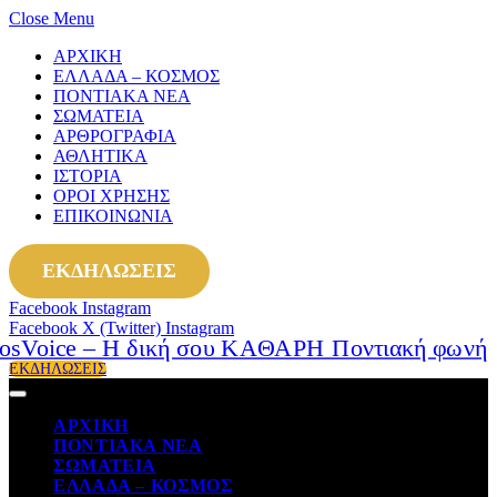
Close Menu
ΑΡΧΙΚΗ
ΕΛΛΑΔΑ – ΚΟΣΜΟΣ
ΠΟΝΤΙΑΚΑ ΝΕΑ
ΣΩΜΑΤΕΙΑ
ΑΡΘΡΟΓΡΑΦΙΑ
ΑΘΛΗΤΙΚΑ
ΙΣΤΟΡΙΑ
ΟΡΟΙ ΧΡΗΣΗΣ
ΕΠΙΚΟΙΝΩΝΙΑ
ΕΚΔΗΛΩΣΕΙΣ
Facebook
Instagram
Facebook
X (Twitter)
Instagram
ΕΚΔΗΛΩΣΕΙΣ
ΑΡΧΙΚΗ
ΠΟΝΤΙΑΚΑ ΝΕΑ
ΣΩΜΑΤΕΙΑ
ΕΛΛΑΔΑ – ΚΟΣΜΟΣ