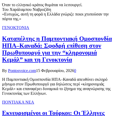
Όταν το ελληνικό κράτος θυμάται να λειτουργεί.
Του Χαράλαμπου Ναβροζίδη
«Ευτυχώς, αυτή τη φορά η Ελλάδα γνώριζε ποιοι χτυπούσαν την
πόρτα της.»
ΓΕΝΟΚΤΟΝΙΑ
Καταπέλτης η Παμποντιακή Ομοσπονδία
ΗΠΑ–Καναδά: Σφοδρή επίθεση στον
Πρωθυπουργό για την “κληρονομιά
Κεμάλ” και τη Γενοκτονία
By
Pontosvoice.com
15 Φεβρουαρίου, 2026
0
Η Παμποντιακή Ομοσπονδία ΗΠΑ–Καναδά απευθύνει σκληρό
μήνυμα στον Πρωθυπουργό για δηλώσεις περί «κληρονομιάς
Κεμάλ» και επαναφέρει δυναμικά το ζήτημα της αναγνώρισης της
Γενοκτονίας των Ελλήνων.
ΠΟΝΤΙΑΚΑ ΝΕΑ
Εκνευρισμένοι οι Τούρκοι: Οι Έλληνες