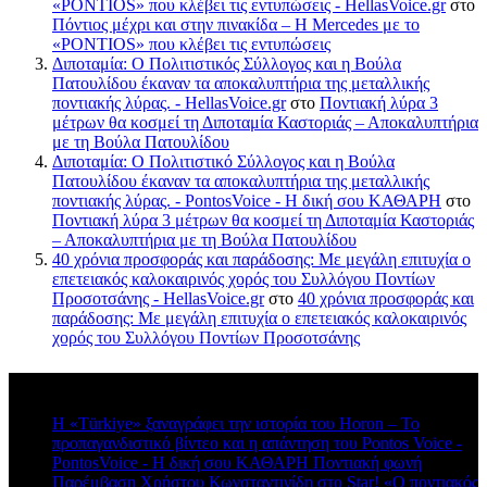
«PONTIOS» που κλέβει τις εντυπώσεις - HellasVoice.gr
στο
Πόντιος μέχρι και στην πινακίδα – Η Mercedes με το
«PONTIOS» που κλέβει τις εντυπώσεις
Διποταμία: Ο Πολιτιστικός Σύλλογος και η Βούλα
Πατουλίδου έκαναν τα αποκαλυπτήρια της μεταλλικής
ποντιακής λύρας. - HellasVoice.gr
στο
Ποντιακή λύρα 3
μέτρων θα κοσμεί τη Διποταμία Καστοριάς – Αποκαλυπτήρια
με τη Βούλα Πατουλίδου
Διποταμία: Ο Πολιτιστικό Σύλλογος και η Βούλα
Πατουλίδου έκαναν τα αποκαλυπτήρια της μεταλλικής
ποντιακής λύρας. - PontosVoice - H δική σου ΚΑΘΑΡΗ
στο
Ποντιακή λύρα 3 μέτρων θα κοσμεί τη Διποταμία Καστοριάς
– Αποκαλυπτήρια με τη Βούλα Πατουλίδου
40 χρόνια προσφοράς και παράδοσης: Με μεγάλη επιτυχία ο
επετειακός καλοκαιρινός χορός του Συλλόγου Ποντίων
Προσοτσάνης - HellasVoice.gr
στο
40 χρόνια προσφοράς και
παράδοσης: Με μεγάλη επιτυχία ο επετειακός καλοκαιρινός
χορός του Συλλόγου Ποντίων Προσοτσάνης
Πρόσφατα σχόλια
Η «Türkiye» ξαναγράφει την ιστορία του Horon – Το
προπαγανδιστικό βίντεο και η απάντηση του Pontos Voice -
PontosVoice - H δική σου ΚΑΘΑΡΗ Ποντιακή φωνή
στο
Παρέμβαση Χρήστου Κωνσταντινίδη στο Star! «Ο ποντιακός