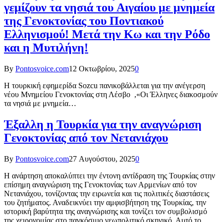
γεμίζουν τα νησιά του Αιγαίου με μνημεία
της Γενοκτονίας του Ποντιακού
Ελληνισμού! Mετά την Κω και την Ρόδο
και η Μυτιλήνη!
By
Pontosvoice.com
12 Οκτωβρίου, 2025
0
Η τουρκική εφημερίδα Sozcu πανικοβάλλεται για την ανέγερση
νέου Μνημείου Γενοκτονίας στη Λέσβο ,«Οι Έλληνες διακοσμούν
τα νησιά με μνημεία…
Έξαλλη η Τουρκία για την αναγνώριση
Γενοκτονίας από τον Νετανιάχου
By
Pontosvoice.com
27 Αυγούστου, 2025
0
Η ανάρτηση αποκαλύπτει την έντονη αντίδραση της Τουρκίας στην
επίσημη αναγνώριση της Γενοκτονίας των Αρμενίων από τον
Νετανιάχου, τονίζοντας την ειρωνεία και τις πολιτικές διαστάσεις
του ζητήματος. Αναδεικνύει την αμφισβήτηση της Τουρκίας, την
ιστορική βαρύτητα της αναγνώρισης και τονίζει τον συμβολισμό
της χειρονομίας στο παγκόσμιο γεωπολιτικό σκηνικό. Αυτό το