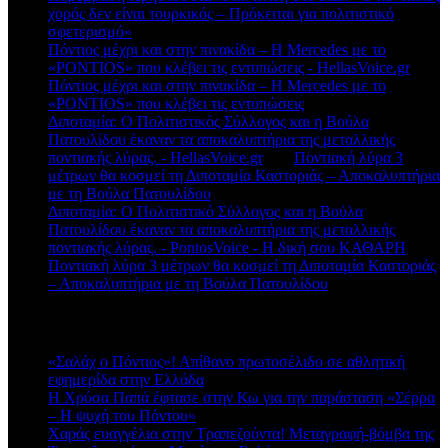
χορός δεν είναι τουρκικός – Πρόκειται για πολιτιστικό
σφετερισμό»
Πόντιος μέχρι και στην πινακίδα – Η Mercedes με το
«PONTIOS» που κλέβει τις εντυπώσεις - HellasVoice.gr
στο
Πόντιος μέχρι και στην πινακίδα – Η Mercedes με το
«PONTIOS» που κλέβει τις εντυπώσεις
Διποταμία: Ο Πολιτιστικός Σύλλογος και η Βούλα
Πατουλίδου έκαναν τα αποκαλυπτήρια της μεταλλικής
ποντιακής λύρας. - HellasVoice.gr
στο
Ποντιακή λύρα 3
μέτρων θα κοσμεί τη Διποταμία Καστοριάς – Αποκαλυπτήρια
με τη Βούλα Πατουλίδου
Διποταμία: Ο Πολιτιστικό Σύλλογος και η Βούλα
Πατουλίδου έκαναν τα αποκαλυπτήρια της μεταλλικής
ποντιακής λύρας. - PontosVoice - H δική σου ΚΑΘΑΡΗ
στο
Ποντιακή λύρα 3 μέτρων θα κοσμεί τη Διποταμία Καστοριάς
– Αποκαλυπτήρια με τη Βούλα Πατουλίδου
Πρόσφατα άρθρα
«Σαλάχ ο Πόντιος»! Απίθανο πρωτοσέλιδο σε αθλητική
εφημερίδα στην Ελλάδα
Η Χρύσα Παπά έφτασε στην Κω για την παράσταση «Σέρρα
– Η ψυχή του Πόντου»
Χαράς ευαγγέλια στην Τραπεζούντα! Μεταγραφή-βόμβα της