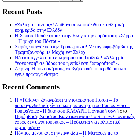
Recent Posts
«Σαλάχ ο Πόντιος»! Απίθανο πρωτοσέλιδο σε αθλητική
εφημερίδα στην Ελλάδα
Η Χρύσα Παπά έφτασε στην Κω για την παράσταση «Σέρρα
– Η ψυχή του Πόντου»
Χαράς ευαγγέλια στην Τραπεζούντα! Μεταγραφή-βόμβα της
Τραμπζονσπόρ με Μοχάμεντ Σαλάχ
Νέα καταγγελία του δικηγόρου του Γιαϊλαλί! «Άλλη μία
“εφεύρεση” σε βάρος του η επίκληση “απορρήτου”».
Ακρινή: Η ποντιακή κουζίνα βγήκε από το περιθώριο και
έγινε πρωταγωνίστρια
Recent Comments
Η «Türkiye» ξαναγράφει την ιστορία του Horon – Το
προπαγανδιστικό βίντεο και η απάντηση του Pontos Voice -
PontosVoice - H δική σου ΚΑΘΑΡΗ Ποντιακή φωνή
στο
Παρέμβαση Χρήστου Κωνσταντινίδη στο Star! «Ο ποντιακός
χορός δεν είναι τουρκικός – Πρόκειται για πολιτιστικό
σφετερισμό»
Πόντιος μέχρι και στην πινακίδα – Η Mercedes με το