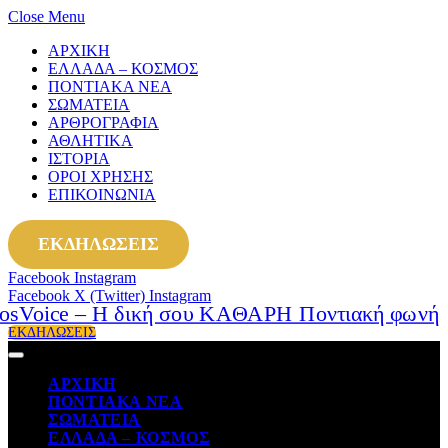
Close Menu
ΑΡΧΙΚΗ
ΕΛΛΑΔΑ – ΚΟΣΜΟΣ
ΠΟΝΤΙΑΚΑ ΝΕΑ
ΣΩΜΑΤΕΙΑ
ΑΡΘΡΟΓΡΑΦΙΑ
ΑΘΛΗΤΙΚΑ
ΙΣΤΟΡΙΑ
ΟΡΟΙ ΧΡΗΣΗΣ
ΕΠΙΚΟΙΝΩΝΙΑ
ΕΚΔΗΛΩΣΕΙΣ
Facebook
Instagram
Facebook
X (Twitter)
Instagram
ΕΚΔΗΛΩΣΕΙΣ
ΑΡΧΙΚΗ
ΠΟΝΤΙΑΚΑ ΝΕΑ
ΣΩΜΑΤΕΙΑ
ΕΛΛΑΔΑ – ΚΟΣΜΟΣ