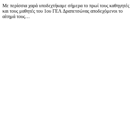
Με περίσσια χαρά υποδεχτήκαμε σήμερα το πρωί τους καθηγητές
και τους μαθητές του 1ου ΓΕΛ Δραπετσώνας αποδεχόμενοι το
αίτημά τους…