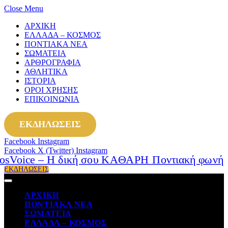
Close Menu
ΑΡΧΙΚΗ
ΕΛΛΑΔΑ – ΚΟΣΜΟΣ
ΠΟΝΤΙΑΚΑ ΝΕΑ
ΣΩΜΑΤΕΙΑ
ΑΡΘΡΟΓΡΑΦΙΑ
ΑΘΛΗΤΙΚΑ
ΙΣΤΟΡΙΑ
ΟΡΟΙ ΧΡΗΣΗΣ
ΕΠΙΚΟΙΝΩΝΙΑ
ΕΚΔΗΛΩΣΕΙΣ
Facebook
Instagram
Facebook
X (Twitter)
Instagram
ΕΚΔΗΛΩΣΕΙΣ
ΑΡΧΙΚΗ
ΠΟΝΤΙΑΚΑ ΝΕΑ
ΣΩΜΑΤΕΙΑ
ΕΛΛΑΔΑ – ΚΟΣΜΟΣ