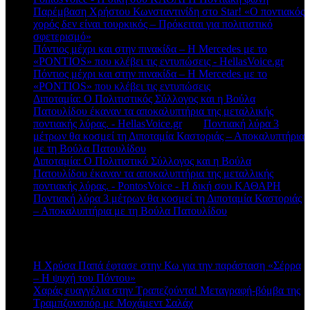
Παρέμβαση Χρήστου Κωνσταντινίδη στο Star! «Ο ποντιακός
χορός δεν είναι τουρκικός – Πρόκειται για πολιτιστικό
σφετερισμό»
Πόντιος μέχρι και στην πινακίδα – Η Mercedes με το
«PONTIOS» που κλέβει τις εντυπώσεις - HellasVoice.gr
στο
Πόντιος μέχρι και στην πινακίδα – Η Mercedes με το
«PONTIOS» που κλέβει τις εντυπώσεις
Διποταμία: Ο Πολιτιστικός Σύλλογος και η Βούλα
Πατουλίδου έκαναν τα αποκαλυπτήρια της μεταλλικής
ποντιακής λύρας. - HellasVoice.gr
στο
Ποντιακή λύρα 3
μέτρων θα κοσμεί τη Διποταμία Καστοριάς – Αποκαλυπτήρια
με τη Βούλα Πατουλίδου
Διποταμία: Ο Πολιτιστικό Σύλλογος και η Βούλα
Πατουλίδου έκαναν τα αποκαλυπτήρια της μεταλλικής
ποντιακής λύρας. - PontosVoice - H δική σου ΚΑΘΑΡΗ
στο
Ποντιακή λύρα 3 μέτρων θα κοσμεί τη Διποταμία Καστοριάς
– Αποκαλυπτήρια με τη Βούλα Πατουλίδου
Πρόσφατα άρθρα
Η Χρύσα Παπά έφτασε στην Κω για την παράσταση «Σέρρα
– Η ψυχή του Πόντου»
Χαράς ευαγγέλια στην Τραπεζούντα! Μεταγραφή-βόμβα της
Τραμπζονσπόρ με Μοχάμεντ Σαλάχ