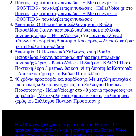
Πόντιος μέχρι και στην πινακίδα – Η Mercedes με το
«PONTIOS» που κλέβει τις εντυπώσεις - HellasVoice.gr
στο
Πόντιος μέχρι και στην πινακίδα – Η Mercedes με το
«PONTIOS» που κλέβει τις εντυπώσεις
Διποταμία: Ο Πολιτιστικός Σύλλογος και η Βούλα
Πατουλίδου έκαναν τα αποκαλυπτήρια της μεταλλικής
ποντιακής λύρας. - HellasVoice.gr
στο
Ποντιακή λύρα 3
μέτρων θα κοσμεί τη Διποταμία Καστοριάς – Αποκαλυπτήρια
με τη Βούλα Πατουλίδου
Διποταμία: Ο Πολιτιστικό Σύλλογος και η Βούλα
Πατουλίδου έκαναν τα αποκαλυπτήρια της μεταλλικής
ποντιακής λύρας. - PontosVoice - H δική σου ΚΑΘΑΡΗ
στο
Ποντιακή λύρα 3 μέτρων θα κοσμεί τη Διποταμία Καστοριάς
– Αποκαλυπτήρια με τη Βούλα Πατουλίδου
40 χρόνια προσφοράς και παράδοσης: Με μεγάλη επιτυχία ο
επετειακός καλοκαιρινός χορός του Συλλόγου Ποντίων
Προσοτσάνης - HellasVoice.gr
στο
40 χρόνια προσφοράς και
παράδοσης: Με μεγάλη επιτυχία ο επετειακός καλοκαιρινός
χορός του Συλλόγου Ποντίων Προσοτσάνης
Πρόσφατα σχόλια
Η «Türkiye» ξαναγράφει την ιστορία του Horon – Το
προπαγανδιστικό βίντεο και η απάντηση του Pontos Voice -
PontosVoice - H δική σου ΚΑΘΑΡΗ Ποντιακή φωνή
στο