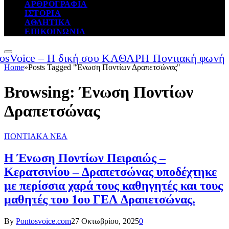
ΑΡΘΡΟΓΡΑΦΙΑ
ΙΣΤΟΡΙΑ
ΑΘΛΗΤΙΚΑ
ΕΠΙΚΟΙΝΩΝΙΑ
Home
»
Posts Tagged "Ένωση Ποντίων Δραπετσώνας"
Browsing:
Ένωση Ποντίων
Δραπετσώνας
ΠΟΝΤΙΑΚΑ ΝΕΑ
Η Ένωση Ποντίων Πειραιώς –
Κερατσινίου – Δραπετσώνας υποδέχτηκε
με περίσσια χαρά τους καθηγητές και τους
μαθητές του 1ου ΓΕΛ Δραπετσώνας.
By
Pontosvoice.com
27 Οκτωβρίου, 2025
0