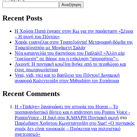
Αναζήτηση
Recent Posts
Η Χρύσα Παπά έφτασε στην Κω για την παράσταση «Σέρρα
– Η ψυχή του Πόντου»
Χαράς ευαγγέλια στην Τραπεζούντα! Μεταγραφή-βόμβα της
Τραμπζονσπόρ με Μοχάμεντ Σαλάχ
Νέα καταγγελία του δικηγόρου του Γιαϊλαλί! «Άλλη μία
“εφεύρεση” σε βάρος του η επίκληση “απορρήτου”».
Ακρινή: Η ποντιακή κουζίνα βγήκε από το περιθώριο και
έγινε πρωταγωνίστρια
Veni, vidi, vici και το βασίλειο του Πόντου! Δυναμική
αναφορά Καλεντερίδη στον Μιθριδάτη τον Ευπάτορα
Recent Comments
Η «Türkiye» ξαναγράφει την ιστορία του Horon – Το
προπαγανδιστικό βίντεο και η απάντηση του Pontos Voice -
PontosVoice - H δική σου ΚΑΘΑΡΗ Ποντιακή φωνή
στο
Παρέμβαση Χρήστου Κωνσταντινίδη στο Star! «Ο ποντιακός
χορός δεν είναι τουρκικός – Πρόκειται για πολιτιστικό
σφετερισμό»