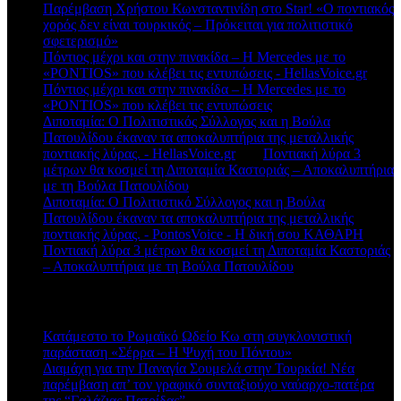
Παρέμβαση Χρήστου Κωνσταντινίδη στο Star! «Ο ποντιακός
χορός δεν είναι τουρκικός – Πρόκειται για πολιτιστικό
σφετερισμό»
Πόντιος μέχρι και στην πινακίδα – Η Mercedes με το
«PONTIOS» που κλέβει τις εντυπώσεις - HellasVoice.gr
στο
Πόντιος μέχρι και στην πινακίδα – Η Mercedes με το
«PONTIOS» που κλέβει τις εντυπώσεις
Διποταμία: Ο Πολιτιστικός Σύλλογος και η Βούλα
Πατουλίδου έκαναν τα αποκαλυπτήρια της μεταλλικής
ποντιακής λύρας. - HellasVoice.gr
στο
Ποντιακή λύρα 3
μέτρων θα κοσμεί τη Διποταμία Καστοριάς – Αποκαλυπτήρια
με τη Βούλα Πατουλίδου
Διποταμία: Ο Πολιτιστικό Σύλλογος και η Βούλα
Πατουλίδου έκαναν τα αποκαλυπτήρια της μεταλλικής
ποντιακής λύρας. - PontosVoice - H δική σου ΚΑΘΑΡΗ
στο
Ποντιακή λύρα 3 μέτρων θα κοσμεί τη Διποταμία Καστοριάς
– Αποκαλυπτήρια με τη Βούλα Πατουλίδου
Πρόσφατα άρθρα
Κατάμεστο το Ρωμαϊκό Ωδείο Κω στη συγκλονιστική
παράσταση «Σέρρα – Η Ψυχή του Πόντου»
Διαμάχη για την Παναγία Σουμελά στην Τουρκία! Νέα
παρέμβαση απ’ τον γραφικό συνταξιούχο ναύαρχο-πατέρα
της “Γαλάζιας Πατρίδας”