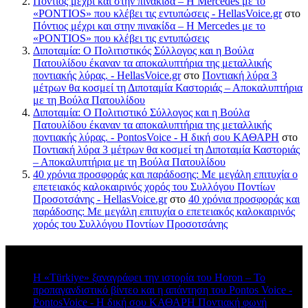
Πόντιος μέχρι και στην πινακίδα – Η Mercedes με το
«PONTIOS» που κλέβει τις εντυπώσεις - HellasVoice.gr
στο
Πόντιος μέχρι και στην πινακίδα – Η Mercedes με το
«PONTIOS» που κλέβει τις εντυπώσεις
Διποταμία: Ο Πολιτιστικός Σύλλογος και η Βούλα
Πατουλίδου έκαναν τα αποκαλυπτήρια της μεταλλικής
ποντιακής λύρας. - HellasVoice.gr
στο
Ποντιακή λύρα 3
μέτρων θα κοσμεί τη Διποταμία Καστοριάς – Αποκαλυπτήρια
με τη Βούλα Πατουλίδου
Διποταμία: Ο Πολιτιστικό Σύλλογος και η Βούλα
Πατουλίδου έκαναν τα αποκαλυπτήρια της μεταλλικής
ποντιακής λύρας. - PontosVoice - H δική σου ΚΑΘΑΡΗ
στο
Ποντιακή λύρα 3 μέτρων θα κοσμεί τη Διποταμία Καστοριάς
– Αποκαλυπτήρια με τη Βούλα Πατουλίδου
40 χρόνια προσφοράς και παράδοσης: Με μεγάλη επιτυχία ο
επετειακός καλοκαιρινός χορός του Συλλόγου Ποντίων
Προσοτσάνης - HellasVoice.gr
στο
40 χρόνια προσφοράς και
παράδοσης: Με μεγάλη επιτυχία ο επετειακός καλοκαιρινός
χορός του Συλλόγου Ποντίων Προσοτσάνης
Πρόσφατα σχόλια
Η «Türkiye» ξαναγράφει την ιστορία του Horon – Το
προπαγανδιστικό βίντεο και η απάντηση του Pontos Voice -
PontosVoice - H δική σου ΚΑΘΑΡΗ Ποντιακή φωνή
στο