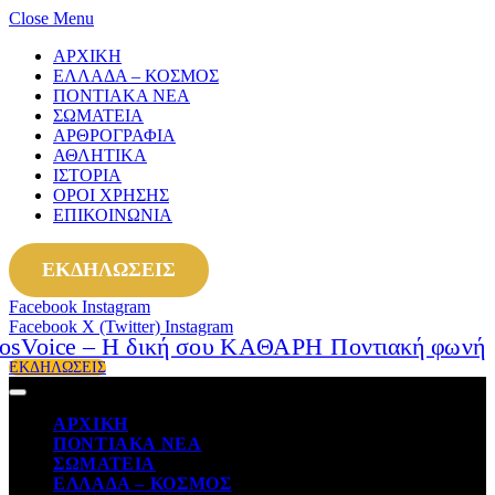
Close Menu
ΑΡΧΙΚΗ
ΕΛΛΑΔΑ – ΚΟΣΜΟΣ
ΠΟΝΤΙΑΚΑ ΝΕΑ
ΣΩΜΑΤΕΙΑ
ΑΡΘΡΟΓΡΑΦΙΑ
ΑΘΛΗΤΙΚΑ
ΙΣΤΟΡΙΑ
ΟΡΟΙ ΧΡΗΣΗΣ
ΕΠΙΚΟΙΝΩΝΙΑ
ΕΚΔΗΛΩΣΕΙΣ
Facebook
Instagram
Facebook
X (Twitter)
Instagram
ΕΚΔΗΛΩΣΕΙΣ
ΑΡΧΙΚΗ
ΠΟΝΤΙΑΚΑ ΝΕΑ
ΣΩΜΑΤΕΙΑ
ΕΛΛΑΔΑ – ΚΟΣΜΟΣ