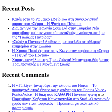
Recent Posts
Κατάμεστο το Ρωμαϊκό Ωδείο Κω στη συγκλονιστική
παράσταση «Σέρρα – Η Ψυχή του Πόντου»
Διαμάχη για την Παναγία Σουμελά στην Τουρκία! Νέα
παρέμβαση απ’ τον γραφικό συνταξιούχο ναύαρχο-πατέρα
της “Γαλάζιας Πατρίδας”
«Σαλάχ ο Πόντιος»! Απίθανο πρωτοσέλιδο σε αθλητική
εφημερίδα στην Ελλάδα
Η Χρύσα Παπά έφτασε στην Κω για την παράσταση «Σέρρα
– Η ψυχή του Πόντου»
Χαράς ευαγγέλια στην Τραπεζούντα! Μεταγραφή-βόμβα της
Τραμπζονσπόρ με Μοχάμεντ Σαλάχ
Recent Comments
Η «Türkiye» ξαναγράφει την ιστορία του Horon – Το
προπαγανδιστικό βίντεο και η απάντηση του Pontos Voice -
PontosVoice - H δική σου ΚΑΘΑΡΗ Ποντιακή φωνή
στο
Παρέμβαση Χρήστου Κωνσταντινίδη στο Star! «Ο ποντιακός
χορός δεν είναι τουρκικός – Πρόκειται για πολιτιστικό
σφετερισμό»