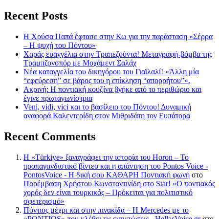
Recent Posts
Η Χρύσα Παπά έφτασε στην Κω για την παράσταση «Σέρρα
– Η ψυχή του Πόντου»
Χαράς ευαγγέλια στην Τραπεζούντα! Μεταγραφή-βόμβα της
Τραμπζονσπόρ με Μοχάμεντ Σαλάχ
Νέα καταγγελία του δικηγόρου του Γιαϊλαλί! «Άλλη μία
“εφεύρεση” σε βάρος του η επίκληση “απορρήτου”».
Ακρινή: Η ποντιακή κουζίνα βγήκε από το περιθώριο και
έγινε πρωταγωνίστρια
Veni, vidi, vici και το βασίλειο του Πόντου! Δυναμική
αναφορά Καλεντερίδη στον Μιθριδάτη τον Ευπάτορα
Recent Comments
Η «Türkiye» ξαναγράφει την ιστορία του Horon – Το
προπαγανδιστικό βίντεο και η απάντηση του Pontos Voice -
PontosVoice - H δική σου ΚΑΘΑΡΗ Ποντιακή φωνή
στο
Παρέμβαση Χρήστου Κωνσταντινίδη στο Star! «Ο ποντιακός
χορός δεν είναι τουρκικός – Πρόκειται για πολιτιστικό
σφετερισμό»
Πόντιος μέχρι και στην πινακίδα – Η Mercedes με το
«PONTIOS» που κλέβει τις εντυπώσεις - HellasVoice.gr
στο