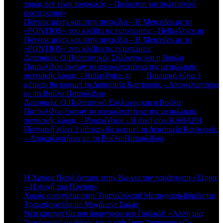
χορός δεν είναι τουρκικός – Πρόκειται για πολιτιστικό
σφετερισμό»
Πόντιος μέχρι και στην πινακίδα – Η Mercedes με το
«PONTIOS» που κλέβει τις εντυπώσεις - HellasVoice.gr
στο
Πόντιος μέχρι και στην πινακίδα – Η Mercedes με το
«PONTIOS» που κλέβει τις εντυπώσεις
Διποταμία: Ο Πολιτιστικός Σύλλογος και η Βούλα
Πατουλίδου έκαναν τα αποκαλυπτήρια της μεταλλικής
ποντιακής λύρας. - HellasVoice.gr
στο
Ποντιακή λύρα 3
μέτρων θα κοσμεί τη Διποταμία Καστοριάς – Αποκαλυπτήρια
με τη Βούλα Πατουλίδου
Διποταμία: Ο Πολιτιστικό Σύλλογος και η Βούλα
Πατουλίδου έκαναν τα αποκαλυπτήρια της μεταλλικής
ποντιακής λύρας. - PontosVoice - H δική σου ΚΑΘΑΡΗ
στο
Ποντιακή λύρα 3 μέτρων θα κοσμεί τη Διποταμία Καστοριάς
– Αποκαλυπτήρια με τη Βούλα Πατουλίδου
Πρόσφατα άρθρα
Η Χρύσα Παπά έφτασε στην Κω για την παράσταση «Σέρρα
– Η ψυχή του Πόντου»
Χαράς ευαγγέλια στην Τραπεζούντα! Μεταγραφή-βόμβα της
Τραμπζονσπόρ με Μοχάμεντ Σαλάχ
Νέα καταγγελία του δικηγόρου του Γιαϊλαλί! «Άλλη μία
“εφεύρεση” σε βάρος του η επίκληση “απορρήτου”».