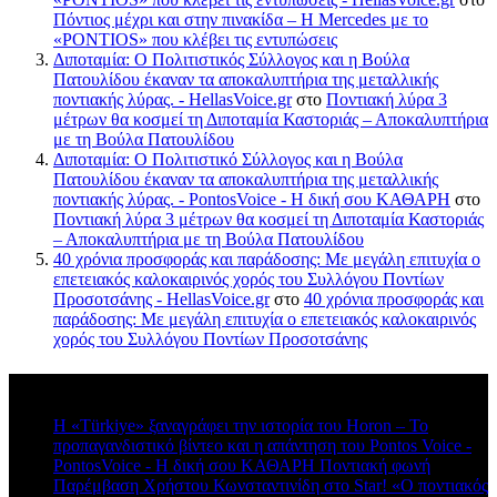
Πόντιος μέχρι και στην πινακίδα – Η Mercedes με το
«PONTIOS» που κλέβει τις εντυπώσεις
Διποταμία: Ο Πολιτιστικός Σύλλογος και η Βούλα
Πατουλίδου έκαναν τα αποκαλυπτήρια της μεταλλικής
ποντιακής λύρας. - HellasVoice.gr
στο
Ποντιακή λύρα 3
μέτρων θα κοσμεί τη Διποταμία Καστοριάς – Αποκαλυπτήρια
με τη Βούλα Πατουλίδου
Διποταμία: Ο Πολιτιστικό Σύλλογος και η Βούλα
Πατουλίδου έκαναν τα αποκαλυπτήρια της μεταλλικής
ποντιακής λύρας. - PontosVoice - H δική σου ΚΑΘΑΡΗ
στο
Ποντιακή λύρα 3 μέτρων θα κοσμεί τη Διποταμία Καστοριάς
– Αποκαλυπτήρια με τη Βούλα Πατουλίδου
40 χρόνια προσφοράς και παράδοσης: Με μεγάλη επιτυχία ο
επετειακός καλοκαιρινός χορός του Συλλόγου Ποντίων
Προσοτσάνης - HellasVoice.gr
στο
40 χρόνια προσφοράς και
παράδοσης: Με μεγάλη επιτυχία ο επετειακός καλοκαιρινός
χορός του Συλλόγου Ποντίων Προσοτσάνης
Πρόσφατα σχόλια
Η «Türkiye» ξαναγράφει την ιστορία του Horon – Το
προπαγανδιστικό βίντεο και η απάντηση του Pontos Voice -
PontosVoice - H δική σου ΚΑΘΑΡΗ Ποντιακή φωνή
στο
Παρέμβαση Χρήστου Κωνσταντινίδη στο Star! «Ο ποντιακός