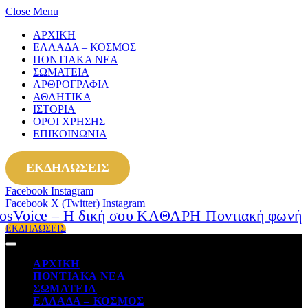
Close Menu
ΑΡΧΙΚΗ
ΕΛΛΑΔΑ – ΚΟΣΜΟΣ
ΠΟΝΤΙΑΚΑ ΝΕΑ
ΣΩΜΑΤΕΙΑ
ΑΡΘΡΟΓΡΑΦΙΑ
ΑΘΛΗΤΙΚΑ
ΙΣΤΟΡΙΑ
ΟΡΟΙ ΧΡΗΣΗΣ
ΕΠΙΚΟΙΝΩΝΙΑ
ΕΚΔΗΛΩΣΕΙΣ
Facebook
Instagram
Facebook
X (Twitter)
Instagram
ΕΚΔΗΛΩΣΕΙΣ
ΑΡΧΙΚΗ
ΠΟΝΤΙΑΚΑ ΝΕΑ
ΣΩΜΑΤΕΙΑ
ΕΛΛΑΔΑ – ΚΟΣΜΟΣ