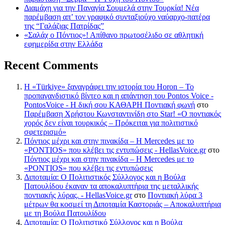
Διαμάχη για την Παναγία Σουμελά στην Τουρκία! Νέα
παρέμβαση απ’ τον γραφικό συνταξιούχο ναύαρχο-πατέρα
της “Γαλάζιας Πατρίδας”
«Σαλάχ ο Πόντιος»! Απίθανο πρωτοσέλιδο σε αθλητική
εφημερίδα στην Ελλάδα
Recent Comments
Η «Türkiye» ξαναγράφει την ιστορία του Horon – Το
προπαγανδιστικό βίντεο και η απάντηση του Pontos Voice -
PontosVoice - H δική σου ΚΑΘΑΡΗ Ποντιακή φωνή
στο
Παρέμβαση Χρήστου Κωνσταντινίδη στο Star! «Ο ποντιακός
χορός δεν είναι τουρκικός – Πρόκειται για πολιτιστικό
σφετερισμό»
Πόντιος μέχρι και στην πινακίδα – Η Mercedes με το
«PONTIOS» που κλέβει τις εντυπώσεις - HellasVoice.gr
στο
Πόντιος μέχρι και στην πινακίδα – Η Mercedes με το
«PONTIOS» που κλέβει τις εντυπώσεις
Διποταμία: Ο Πολιτιστικός Σύλλογος και η Βούλα
Πατουλίδου έκαναν τα αποκαλυπτήρια της μεταλλικής
ποντιακής λύρας. - HellasVoice.gr
στο
Ποντιακή λύρα 3
μέτρων θα κοσμεί τη Διποταμία Καστοριάς – Αποκαλυπτήρια
με τη Βούλα Πατουλίδου
Διποταμία: Ο Πολιτιστικό Σύλλογος και η Βούλα