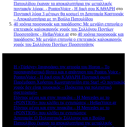
Πατουλίδου έκαναν τα αποκαλυπτήρια της μεταλλικής
ποντιακής λύρας. - PontosVoice - H δική σου ΚΑΘΑΡΗ
στο
Ποντιακή λύρα 3 μέτρων θα κοσμεί τη Διποταμία Καστοριάς
– Αποκαλυπτήρια με τη Βούλα Πατουλίδου
40 χρόνια προσφοράς και παράδοσης: Με μεγάλη επιτυχία ο
επετειακός καλοκαιρινός χορός του Συλλόγου Ποντίων
Προσοτσάνης - HellasVoice.gr
στο
40 χρόνια προσφοράς και
παράδοσης: Με μεγάλη επιτυχία ο επετειακός καλοκαιρινός
χορός του Συλλόγου Ποντίων Προσοτσάνης
Πρόσφατα σχόλια
Η «Türkiye» ξαναγράφει την ιστορία του Horon – Το
προπαγανδιστικό βίντεο και η απάντηση του Pontos Voice -
PontosVoice - H δική σου ΚΑΘΑΡΗ Ποντιακή φωνή
στο
Παρέμβαση Χρήστου Κωνσταντινίδη στο Star! «Ο ποντιακός
χορός δεν είναι τουρκικός – Πρόκειται για πολιτιστικό
σφετερισμό»
Πόντιος μέχρι και στην πινακίδα – Η Mercedes με το
«PONTIOS» που κλέβει τις εντυπώσεις - HellasVoice.gr
στο
Πόντιος μέχρι και στην πινακίδα – Η Mercedes με το
«PONTIOS» που κλέβει τις εντυπώσεις
Διποταμία: Ο Πολιτιστικός Σύλλογος και η Βούλα
Πατουλίδου έκαναν τα αποκαλυπτήρια της μεταλλικής