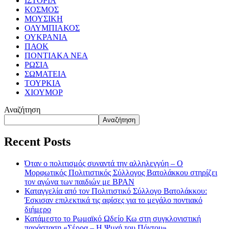
ΙΣΤΟΡΙΑ
ΚΟΣΜΟΣ
ΜΟΥΣΙΚΗ
ΟΛΥΜΠΙΑΚΟΣ
ΟΥΚΡΑΝΙΑ
ΠΑΟΚ
ΠΟΝΤΙΑΚΑ ΝΕΑ
ΡΩΣΙΑ
ΣΩΜΑΤΕΙΑ
ΤΟΥΡΚΙΑ
ΧΙΟΥΜΟΡ
Αναζήτηση
Αναζήτηση
Recent Posts
Όταν ο πολιτισμός συναντά την αλληλεγγύη – Ο
Μορφωτικός Πολιτιστικός Σύλλογος Βατολάκκου στηρίζει
τον αγώνα των παιδιών με BPAN
Καταγγελία από τον Πολιτιστικό Σύλλογο Βατολάκκου:
Έσκισαν επιλεκτικά τις αφίσες για το μεγάλο ποντιακό
διήμερο
Κατάμεστο το Ρωμαϊκό Ωδείο Κω στη συγκλονιστική
παράσταση «Σέρρα – Η Ψυχή του Πόντου»