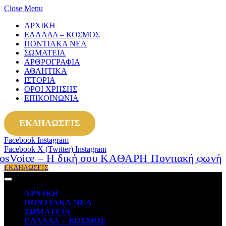
Close Menu
ΑΡΧΙΚΗ
ΕΛΛΑΔΑ – ΚΟΣΜΟΣ
ΠΟΝΤΙΑΚΑ ΝΕΑ
ΣΩΜΑΤΕΙΑ
ΑΡΘΡΟΓΡΑΦΙΑ
ΑΘΛΗΤΙΚΑ
ΙΣΤΟΡΙΑ
ΟΡΟΙ ΧΡΗΣΗΣ
ΕΠΙΚΟΙΝΩΝΙΑ
ΕΚΔΗΛΩΣΕΙΣ
Facebook
Instagram
Facebook
X (Twitter)
Instagram
ΕΚΔΗΛΩΣΕΙΣ
ΑΡΧΙΚΗ
ΠΟΝΤΙΑΚΑ ΝΕΑ
ΣΩΜΑΤΕΙΑ
ΕΛΛΑΔΑ – ΚΟΣΜΟΣ