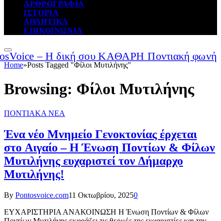
ΑΡΘΡΟΓΡΑΦΙΑ
ΙΣΤΟΡΙΑ
ΑΘΛΗΤΙΚΑ
ΕΠΙΚΟΙΝΩΝΙΑ
Home
»
Posts Tagged "Φίλοι Μυτιλήνης"
Browsing:
Φίλοι Μυτιλήνης
ΠΟΝΤΙΑΚΑ ΝΕΑ
Ένα νέο Μνημείο Γενοκτονίας έρχεται
στο Αιγαίο – Η Ένωση Ποντίων & Φίλων
Μυτιλήνης ευχαριστεί τον Δήμαρχο
Μυτιλήνης!
By
Pontosvoice.com
11 Οκτωβρίου, 2025
0
ΕΥΧΑΡΙΣΤΗΡΙΑ ΑΝΑΚΟΙΝΩΣΗ Η Ένωση Ποντίων & Φίλων
Ποντίων Μυτιλήνης εκφράζει τις θερμές της ευχαριστίες και την