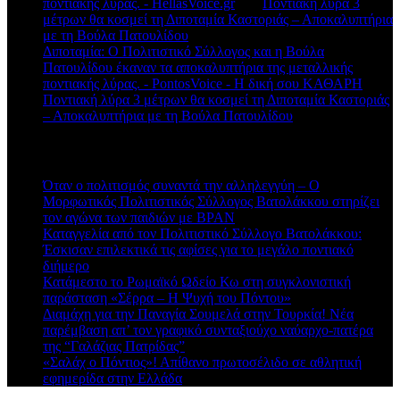
ποντιακής λύρας. - HellasVoice.gr
στο
Ποντιακή λύρα 3
μέτρων θα κοσμεί τη Διποταμία Καστοριάς – Αποκαλυπτήρια
με τη Βούλα Πατουλίδου
Διποταμία: Ο Πολιτιστικό Σύλλογος και η Βούλα
Πατουλίδου έκαναν τα αποκαλυπτήρια της μεταλλικής
ποντιακής λύρας. - PontosVoice - H δική σου ΚΑΘΑΡΗ
στο
Ποντιακή λύρα 3 μέτρων θα κοσμεί τη Διποταμία Καστοριάς
– Αποκαλυπτήρια με τη Βούλα Πατουλίδου
Πρόσφατα άρθρα
Όταν ο πολιτισμός συναντά την αλληλεγγύη – Ο
Μορφωτικός Πολιτιστικός Σύλλογος Βατολάκκου στηρίζει
τον αγώνα των παιδιών με BPAN
Καταγγελία από τον Πολιτιστικό Σύλλογο Βατολάκκου:
Έσκισαν επιλεκτικά τις αφίσες για το μεγάλο ποντιακό
διήμερο
Κατάμεστο το Ρωμαϊκό Ωδείο Κω στη συγκλονιστική
παράσταση «Σέρρα – Η Ψυχή του Πόντου»
Διαμάχη για την Παναγία Σουμελά στην Τουρκία! Νέα
παρέμβαση απ’ τον γραφικό συνταξιούχο ναύαρχο-πατέρα
της “Γαλάζιας Πατρίδας”
«Σαλάχ ο Πόντιος»! Απίθανο πρωτοσέλιδο σε αθλητική
εφημερίδα στην Ελλάδα