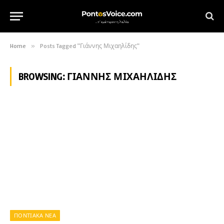
Home
»
Posts Tagged "Γιάννης Μιχαηλίδης"
BROWSING:
ΓΙΆΝΝΗΣ ΜΙΧΑΗΛΊΔΗΣ
ΠΟΝΤΙΑΚΑ ΝΕΑ