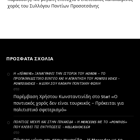
χορός του Συλλόγου Ποντίων Προσοτσάνης
ΠΡΌΣΦΑΤΑ ΣΧΌΛΙΑ
Η «TÜRKIYE» ΞΑΝΑΓΡΆΦΕΙ ΤΗΝ ΙΣΤΟΡΊΑ ΤΟΥ HORON – ΤΟ
ΠΡΟΠΑΓΑΝΔΙΣΤΙΚΌ ΒΊΝΤΕΟ ΚΑΙ Η ΑΠΆΝΤΗΣΗ ΤΟΥ PONTOS VOICE -
PONTOSVOICE - H ΔΙΚΉ ΣΟΥ ΚΑΘΑΡΗ ΠΟΝΤΙΑΚΉ ΦΩΝΉ
στο
Παρέμβαση Χρήστου Κωνσταντινίδη στο Star! «Ο
ποντιακός χορός δεν είναι τουρκικός – Πρόκειται για
πολιτιστικό σφετερισμό»
ΠΌΝΤΙΟΣ ΜΈΧΡΙ ΚΑΙ ΣΤΗΝ ΠΙΝΑΚΊΔΑ – Η MERCEDES ΜΕ ΤΟ «PONTIOS»
ΠΟΥ ΚΛΈΒΕΙ ΤΙΣ ΕΝΤΥΠΏΣΕΙΣ - HELLASVOICE.GR
στο
Πόντιος μέχρι και στην πινακίδα – Η Mercedes με το