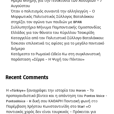
Ημέρα Μνήμης για την Γενοκτονία των Ασσυρίων – 7
Αυγούστου
Όταν ο πολιτισμός συναντά την αλληλεγγύη – Ο
Μορφωτικός Πολιτιστικός Σύλλογος Βατολάκκου
στηρίζει τον αγώνα των παιδιών με BPAN
Συλλυπητήριο Μήνυμα Παμποντιακής Ομοσπονδίας
Ελλάδος για τον θάνατο του Κύριλλου Τσακιρίδη
Καταγγελία από τον Πολιτιστικό Σύλλογο Βατολάκκου:
Έσκισαν επιλεκτικά τις αφίσες για το μεγάλο ποντιακό
διήμερο
Κατάμεστο το Ρωμαϊκό Ωδείο Κω στη συγκλονιστική
παράσταση «Σέρρα – Η Ψυχή του Πόντου»
Recent Comments
Η «Türkiye» ξαναγράφει την ιστορία του Horon – Το
προπαγανδιστικό βίντεο και η απάντηση του Pontos Voice -
PontosVoice - H δική σου ΚΑΘΑΡΗ Ποντιακή φωνή
στο
Παρέμβαση Χρήστου Κωνσταντινίδη στο Star! «Ο
ποντιακός χορός δεν είναι τουρκικός – Πρόκειται για