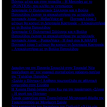
Πόντιος μέχρι και στην πινακίδα – Η Mercedes με το
«PONTIOS» που κλέβει τις εντυπώσεις
Διποταμία: Ο Πολιτιστικός Σύλλογος και η Βούλα
Πατουλίδου έκαναν τα αποκαλυπτήρια της μεταλλικής
ποντιακής λύρας. - HellasVoice.gr
στο
Ποντιακή λύρα 3
μέτρων θα κοσμεί τη Διποταμία Καστοριάς – Αποκαλυπτήρια
με τη Βούλα Πατουλίδου
Διποταμία: Ο Πολιτιστικό Σύλλογος και η Βούλα
Πατουλίδου έκαναν τα αποκαλυπτήρια της μεταλλικής
ποντιακής λύρας. - PontosVoice - H δική σου ΚΑΘΑΡΗ
στο
Ποντιακή λύρα 3 μέτρων θα κοσμεί τη Διποταμία Καστοριάς
– Αποκαλυπτήρια με τη Βούλα Πατουλίδου
Πρόσφατα άρθρα
Διαμάχη για την Παναγία Σουμελά στην Τουρκία! Νέα
παρέμβαση απ’ τον γραφικό συνταξιούχο ναύαρχο-πατέρα
της “Γαλάζιας Πατρίδας”
«Σαλάχ ο Πόντιος»! Απίθανο πρωτοσέλιδο σε αθλητική
εφημερίδα στην Ελλάδα
Η Χρύσα Παπά έφτασε στην Κω για την παράσταση «Σέρρα
– Η ψυχή του Πόντου»
Χαράς ευαγγέλια στην Τραπεζούντα! Μεταγραφή-βόμβα της
Τραμπζονσπόρ με Μοχάμεντ Σαλάχ
Νέα καταγγελία του δικηγόρου του Γιαϊλαλί! «Άλλη μία