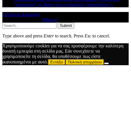
“εφεύρεση” σε βάρος του η επίκληση “απορρήτου”».
Facebook
Instagram
© 2026 Designed by
BSee.gr
.
Submit
Type above and press
Enter
to search. Press
Esc
to cancel.
Χρησιμοποιούμε cookies για να σας προσφέρουμε την καλύτερη
δυνατή εμπειρία στη σελίδα μας. Εάν συνεχίσετε να
χρησιμοποιείτε τη σελίδα, θα υποθέσουμε πως είστε
ικανοποιημένοι με αυτό.
Εντάξει
Πολιτική απορρήτου