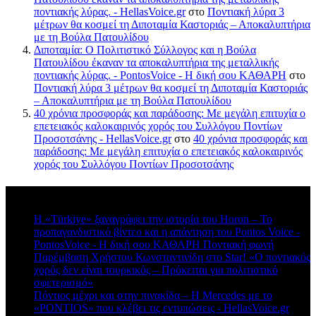
ποντιακής λύρας. - HellasVoice.gr
στο
Ποντιακή λύρα 3
μέτρων θα κοσμεί τη Διποταμία Καστοριάς – Αποκαλυπτήρια
με τη Βούλα Πατουλίδου
Διποταμία: Ο Πολιτιστικό Σύλλογος και η Βούλα
Πατουλίδου έκαναν τα αποκαλυπτήρια της μεταλλικής
ποντιακής λύρας. - PontosVoice - H δική σου ΚΑΘΑΡΗ
στο
Ποντιακή λύρα 3 μέτρων θα κοσμεί τη Διποταμία Καστοριάς
– Αποκαλυπτήρια με τη Βούλα Πατουλίδου
40 χρόνια προσφοράς και παράδοσης: Με μεγάλη επιτυχία ο
επετειακός καλοκαιρινός χορός του Συλλόγου Ποντίων
Προσοτσάνης - HellasVoice.gr
στο
40 χρόνια προσφοράς και
παράδοσης: Με μεγάλη επιτυχία ο επετειακός καλοκαιρινός
χορός του Συλλόγου Ποντίων Προσοτσάνης
Πρόσφατα σχόλια
Η «Türkiye» ξαναγράφει την ιστορία του Horon – Το
προπαγανδιστικό βίντεο και η απάντηση του Pontos Voice -
PontosVoice - H δική σου ΚΑΘΑΡΗ Ποντιακή φωνή
στο
Παρέμβαση Χρήστου Κωνσταντινίδη στο Star! «Ο ποντιακός
χορός δεν είναι τουρκικός – Πρόκειται για πολιτιστικό
σφετερισμό»
Πόντιος μέχρι και στην πινακίδα – Η Mercedes με το
«PONTIOS» που κλέβει τις εντυπώσεις - HellasVoice.gr
στο