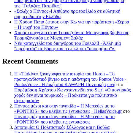
παρέμβαση απ’ τον γραφικό συνταξιούχο ναύαρχο-πατέρα
της “Γαλάζιας Πατρίδας”
«Σαλάχ ο Πόντιος»! Απίθανο πρωτοσέλιδο σε αθλητική
εφημερίδα στην Ελλάδα
Η Χρύσα Παπά έφτασε στην Κω για την παράσταση «Σέρρα
– Η ψυχή του Πόντου»
Χαράς ευαγγέλια στην Τραπεζούντα! Μεταγραφή-βόμβα της
Τραμπζονσπόρ με Μοχάμεντ Σαλάχ
Νέα καταγγελία του δικηγόρου του Γιαϊλαλί! «Άλλη μία
“εφεύρεση” σε βάρος του η επίκληση “απορρήτου”».
Recent Comments
Η «Türkiye» ξαναγράφει την ιστορία του Horon – Το
προπαγανδιστικό βίντεο και η απάντηση του Pontos Voice -
PontosVoice - H δική σου ΚΑΘΑΡΗ Ποντιακή φωνή
στο
Παρέμβαση Χρήστου Κωνσταντινίδη στο Star! «Ο ποντιακός
χορός δεν είναι τουρκικός – Πρόκειται για πολιτιστικό
σφετερισμό»
Πόντιος μέχρι και στην πινακίδα – Η Mercedes με το
«PONTIOS» που κλέβει τις εντυπώσεις - HellasVoice.gr
στο
Πόντιος μέχρι και στην πινακίδα – Η Mercedes με το
«PONTIOS» που κλέβει τις εντυπώσεις
Διποταμία: Ο Πολιτιστικός Σύλλογος και η Βούλα
Πατουλίδου έκαναν τα αποκαλυπτήρια της μεταλλικής