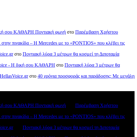
H δική σου ΚΑΘΑΡΗ Ποντιακή φωνή
στο
Παρέμβαση Χρήστου
ι στην πινακίδα – Η Mercedes με το «PONTIOS» που κλέβει τις
oice.gr
στο
Ποντιακή λύρα 3 μέτρων θα κοσμεί τη Διποταμία
sVoice - H δική σου ΚΑΘΑΡΗ
στο
Ποντιακή λύρα 3 μέτρων θα
HellasVoice.gr
στο
40 χρόνια προσφοράς και παράδοσης: Με μεγάλη
H δική σου ΚΑΘΑΡΗ Ποντιακή φωνή
στο
Παρέμβαση Χρήστου
ι στην πινακίδα – Η Mercedes με το «PONTIOS» που κλέβει τις
oice.gr
στο
Ποντιακή λύρα 3 μέτρων θα κοσμεί τη Διποταμία