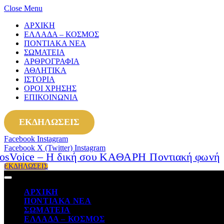
Close Menu
ΑΡΧΙΚΗ
ΕΛΛΑΔΑ – ΚΟΣΜΟΣ
ΠΟΝΤΙΑΚΑ ΝΕΑ
ΣΩΜΑΤΕΙΑ
ΑΡΘΡΟΓΡΑΦΙΑ
ΑΘΛΗΤΙΚΑ
ΙΣΤΟΡΙΑ
ΟΡΟΙ ΧΡΗΣΗΣ
ΕΠΙΚΟΙΝΩΝΙΑ
ΕΚΔΗΛΩΣΕΙΣ
Facebook
Instagram
Facebook
X (Twitter)
Instagram
ΕΚΔΗΛΩΣΕΙΣ
ΑΡΧΙΚΗ
ΠΟΝΤΙΑΚΑ ΝΕΑ
ΣΩΜΑΤΕΙΑ
ΕΛΛΑΔΑ – ΚΟΣΜΟΣ