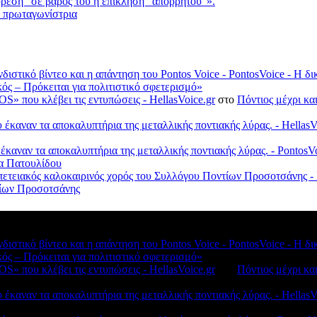
ύρεση” σε βάρος του η επίκληση “απορρήτου”».
ε πρωταγωνίστρια
νδιστικό βίντεο και η απάντηση του Pontos Voice - PontosVoice - 
κός – Πρόκειται για πολιτιστικό σφετερισμό»
S» που κλέβει τις εντυπώσεις - HellasVoice.gr
στο
Πόντιος μέχρι κα
έκαναν τα αποκαλυπτήρια της μεταλλικής ποντιακής λύρας. - HellasV
 έκαναν τα αποκαλυπτήρια της μεταλλικής ποντιακής λύρας. - Ponto
λα Πατουλίδου
πετειακός καλοκαιρινός χορός του Συλλόγου Ποντίων Προσοτσάνης - 
ντίων Προσοτσάνης
νδιστικό βίντεο και η απάντηση του Pontos Voice - PontosVoice - 
κός – Πρόκειται για πολιτιστικό σφετερισμό»
S» που κλέβει τις εντυπώσεις - HellasVoice.gr
στο
Πόντιος μέχρι κα
έκαναν τα αποκαλυπτήρια της μεταλλικής ποντιακής λύρας. - HellasV