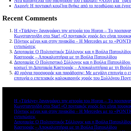
Νέα καταγγελία του δικηγόρου του Γιαϊλαλί! «Άλλη μία “εφε
Ακρινή: Η ποντιακή κουζίνα βγήκε από το περιθώριο και έγιν
Recent Comments
Η «Türkiye» ξαναγράφει την ιστορία του Horon – Το προπαγα
Κωνσταντινίδη στο Star! «Ο ποντιακός χορός δεν είναι τουρκι
Πόντιος μέχρι και στην πινακίδα – Η Mercedes με το «PONTIO
εντυπώσεις
Διποταμία: Ο Πολιτιστικός Σύλλογος και η Βούλα Πατουλίδου 
Καστοριάς – Αποκαλυπτήρια με τη Βούλα Πατουλίδου
Διποταμία: Ο Πολιτιστικό Σύλλογος και η Βούλα Πατουλίδου
κοσμεί τη Διποταμία Καστοριάς – Αποκαλυπτήρια με τη Βού
40 χρόνια προσφοράς και παράδοσης: Με μεγάλη επιτυχία ο ε
επιτυχία ο επετειακός καλοκαιρινός χορός του Συλλόγου Πο
Πρόσφατα σχόλια
Η «Türkiye» ξαναγράφει την ιστορία του Horon – Το προπαγα
Κωνσταντινίδη στο Star! «Ο ποντιακός χορός δεν είναι τουρκι
Πόντιος μέχρι και στην πινακίδα – Η Mercedes με το «PONTIO
εντυπώσεις
Διποταμία: Ο Πολιτιστικός Σύλλογος και η Βούλα Πατουλίδου 
Καστοριάς – Αποκαλυπτήρια με τη Βούλα Πατουλίδου