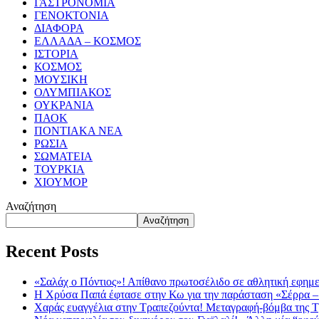
ΓΑΣΤΡΟΝΟΜΙΑ
ΓΕΝΟΚΤΟΝΙΑ
ΔΙΑΦΟΡΑ
ΕΛΛΑΔΑ – ΚΟΣΜΟΣ
ΙΣΤΟΡΙΑ
ΚΟΣΜΟΣ
ΜΟΥΣΙΚΗ
ΟΛΥΜΠΙΑΚΟΣ
ΟΥΚΡΑΝΙΑ
ΠΑΟΚ
ΠΟΝΤΙΑΚΑ ΝΕΑ
ΡΩΣΙΑ
ΣΩΜΑΤΕΙΑ
ΤΟΥΡΚΙΑ
ΧΙΟΥΜΟΡ
Αναζήτηση
Αναζήτηση
Recent Posts
«Σαλάχ ο Πόντιος»! Απίθανο πρωτοσέλιδο σε αθλητική εφημ
Η Χρύσα Παπά έφτασε στην Κω για την παράσταση «Σέρρα –
Χαράς ευαγγέλια στην Τραπεζούντα! Μεταγραφή-βόμβα της 