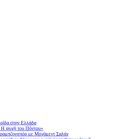
ερίδα στην Ελλάδα
 Η ψυχή του Πόντου»
Τραμπζονσπόρ με Μοχάμεντ Σαλάχ