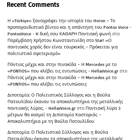
Recent Comments
Η «Türkiye» ξαναγράφει την ιστορία του Horon – Το
προπαγανδιστικό βίντεο και η απάντηση του Pontos Voice -
PontosVoice - H δική σου ΚΑΘΑΡΗ Ποντιακή φωνή
στο
Παρέμβαση Χρήστου Κωνσταντινίδη στο Star! «Ο
ποντιακός χορός δεν είναι τουρκικός – Πρόκειται για
πολιτιστικό σφετερισμό»
Πόντιος μέχρι και στην πινακίδα – Η Mercedes με το
«PONTIOS» που κλέβει τις εντυπώσεις - HellasVoice.gr
στο
Πόντιος μέχρι και στην πινακίδα – Η Mercedes με το
«PONTIOS» που κλέβει τις εντυπώσεις
Διποταμία: Ο Πολιτιστικός Σύλλογος και η Βούλα
Πατουλίδου έκαναν τα αποκαλυπτήρια της μεταλλικής
ποντιακής λύρας. - HellasVoice.gr
στο
Ποντιακή λύρα 3
μέτρων θα κοσμεί τη Διποταμία Καστοριάς –
Αποκαλυπτήρια με τη Βούλα Πατουλίδου
Διποταμία: Ο Πολιτιστικό Σύλλογος και η Βούλα
Πατουλίδου έκαναν τα αποκαλυπτήρια της μεταλλικής