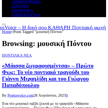
ΑΡΘΡΟΓΡΑΦΙΑ
ΙΣΤΟΡΙΑ
ΑΘΛΗΤΙΚΑ
ΕΠΙΚΟΙΝΩΝΙΑ
Home
»
Posts Tagged "μουσική Πόντου"
Browsing:
μουσική Πόντου
ΠΟΝΤΙΑΚΑ ΝΕΑ
«Μάισσα ζωγραφισμέντσα» – Πρώτο
Φως: Το νέο ποντιακό τραγούδι του
Γιάννη Μιχαηλίδη και του Γιώργου
Παπαδόπουλου
By
Pontosvoice.com
28 Αυγούστου, 2025
0
Ένα νέο μουσικό ταξίδι ξεκινά με το τραγούδι «Μάισσα
ζωγραφισμέντσα» – Πρώτο Φως (The dawn of a new era), σε…