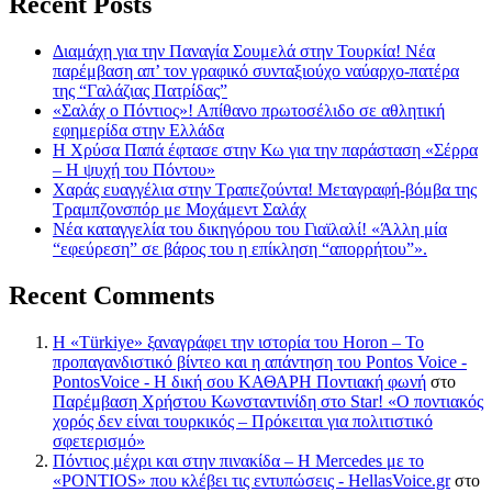
Recent Posts
Διαμάχη για την Παναγία Σουμελά στην Τουρκία! Νέα
παρέμβαση απ’ τον γραφικό συνταξιούχο ναύαρχο-πατέρα
της “Γαλάζιας Πατρίδας”
«Σαλάχ ο Πόντιος»! Απίθανο πρωτοσέλιδο σε αθλητική
εφημερίδα στην Ελλάδα
Η Χρύσα Παπά έφτασε στην Κω για την παράσταση «Σέρρα
– Η ψυχή του Πόντου»
Χαράς ευαγγέλια στην Τραπεζούντα! Μεταγραφή-βόμβα της
Τραμπζονσπόρ με Μοχάμεντ Σαλάχ
Νέα καταγγελία του δικηγόρου του Γιαϊλαλί! «Άλλη μία
“εφεύρεση” σε βάρος του η επίκληση “απορρήτου”».
Recent Comments
Η «Türkiye» ξαναγράφει την ιστορία του Horon – Το
προπαγανδιστικό βίντεο και η απάντηση του Pontos Voice -
PontosVoice - H δική σου ΚΑΘΑΡΗ Ποντιακή φωνή
στο
Παρέμβαση Χρήστου Κωνσταντινίδη στο Star! «Ο ποντιακός
χορός δεν είναι τουρκικός – Πρόκειται για πολιτιστικό
σφετερισμό»
Πόντιος μέχρι και στην πινακίδα – Η Mercedes με το
«PONTIOS» που κλέβει τις εντυπώσεις - HellasVoice.gr
στο