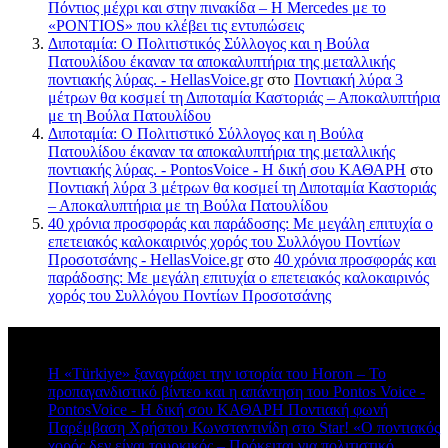
Πόντιος μέχρι και στην πινακίδα – Η Mercedes με το
«PONTIOS» που κλέβει τις εντυπώσεις
Διποταμία: Ο Πολιτιστικός Σύλλογος και η Βούλα
Πατουλίδου έκαναν τα αποκαλυπτήρια της μεταλλικής
ποντιακής λύρας. - HellasVoice.gr
στο
Ποντιακή λύρα 3
μέτρων θα κοσμεί τη Διποταμία Καστοριάς – Αποκαλυπτήρια
με τη Βούλα Πατουλίδου
Διποταμία: Ο Πολιτιστικό Σύλλογος και η Βούλα
Πατουλίδου έκαναν τα αποκαλυπτήρια της μεταλλικής
ποντιακής λύρας. - PontosVoice - H δική σου ΚΑΘΑΡΗ
στο
Ποντιακή λύρα 3 μέτρων θα κοσμεί τη Διποταμία Καστοριάς
– Αποκαλυπτήρια με τη Βούλα Πατουλίδου
40 χρόνια προσφοράς και παράδοσης: Με μεγάλη επιτυχία ο
επετειακός καλοκαιρινός χορός του Συλλόγου Ποντίων
Προσοτσάνης - HellasVoice.gr
στο
40 χρόνια προσφοράς και
παράδοσης: Με μεγάλη επιτυχία ο επετειακός καλοκαιρινός
χορός του Συλλόγου Ποντίων Προσοτσάνης
Πρόσφατα σχόλια
Η «Türkiye» ξαναγράφει την ιστορία του Horon – Το
προπαγανδιστικό βίντεο και η απάντηση του Pontos Voice -
PontosVoice - H δική σου ΚΑΘΑΡΗ Ποντιακή φωνή
στο
Παρέμβαση Χρήστου Κωνσταντινίδη στο Star! «Ο ποντιακός
χορός δεν είναι τουρκικός – Πρόκειται για πολιτιστικό