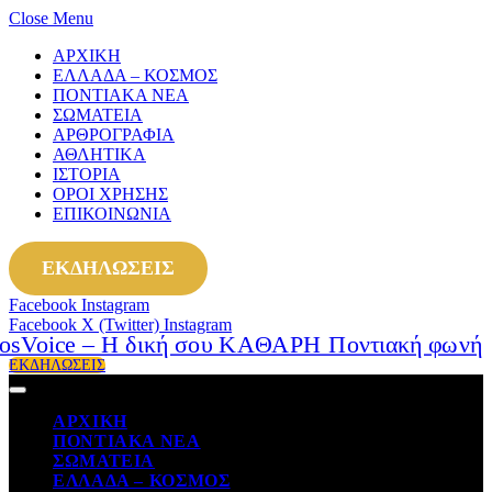
Close Menu
ΑΡΧΙΚΗ
ΕΛΛΑΔΑ – ΚΟΣΜΟΣ
ΠΟΝΤΙΑΚΑ ΝΕΑ
ΣΩΜΑΤΕΙΑ
ΑΡΘΡΟΓΡΑΦΙΑ
ΑΘΛΗΤΙΚΑ
ΙΣΤΟΡΙΑ
ΟΡΟΙ ΧΡΗΣΗΣ
ΕΠΙΚΟΙΝΩΝΙΑ
ΕΚΔΗΛΩΣΕΙΣ
Facebook
Instagram
Facebook
X (Twitter)
Instagram
ΕΚΔΗΛΩΣΕΙΣ
ΑΡΧΙΚΗ
ΠΟΝΤΙΑΚΑ ΝΕΑ
ΣΩΜΑΤΕΙΑ
ΕΛΛΑΔΑ – ΚΟΣΜΟΣ