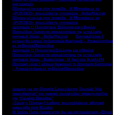
σφετερισμό»
Πόντιος μέχρι και στην πινακίδα – Η Mercedes με το
«PONTIOS» που κλέβει τις εντυπώσεις - HellasVoice.gr
στο
Πόντιος μέχρι και στην πινακίδα – Η Mercedes με το
«PONTIOS» που κλέβει τις εντυπώσεις
Διποταμία: Ο Πολιτιστικός Σύλλογος και η Βούλα
Πατουλίδου έκαναν τα αποκαλυπτήρια της μεταλλικής
ποντιακής λύρας. - HellasVoice.gr
στο
Ποντιακή λύρα 3
μέτρων θα κοσμεί τη Διποταμία Καστοριάς – Αποκαλυπτήρια
με τη Βούλα Πατουλίδου
Διποταμία: Ο Πολιτιστικό Σύλλογος και η Βούλα
Πατουλίδου έκαναν τα αποκαλυπτήρια της μεταλλικής
ποντιακής λύρας. - PontosVoice - H δική σου ΚΑΘΑΡΗ
στο
Ποντιακή λύρα 3 μέτρων θα κοσμεί τη Διποταμία Καστοριάς
– Αποκαλυπτήρια με τη Βούλα Πατουλίδου
Πρόσφατα άρθρα
Διαμάχη για την Παναγία Σουμελά στην Τουρκία! Νέα
παρέμβαση απ’ τον γραφικό συνταξιούχο ναύαρχο-πατέρα
της “Γαλάζιας Πατρίδας”
«Σαλάχ ο Πόντιος»! Απίθανο πρωτοσέλιδο σε αθλητική
εφημερίδα στην Ελλάδα
Η Χρύσα Παπά έφτασε στην Κω για την παράσταση «Σέρρα