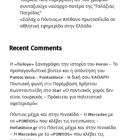
συνταξιούχο ναύαρχο-πατέρα της “Γαλάζιας
Πατρίδας”
«Σαλάχ ο Πόντιος»! Απίθανο πρωτοσέλιδο σε
αθλητική εφημερίδα στην Ελλάδα
Recent Comments
Η «Türkiye» ξαναγράφει την ιστορία του Horon – Το
προπαγανδιστικό βίντεο και η απάντηση του
Pontos Voice - PontosVoice - H δική σου ΚΑΘΑΡΗ
Ποντιακή φωνή
στο
Παρέμβαση Χρήστου
Κωνσταντινίδη στο Star! «Ο ποντιακός χορός δεν
είναι τουρκικός – Πρόκειται για πολιτιστικό
σφετερισμό»
Πόντιος μέχρι και στην πινακίδα – Η Mercedes με
το «PONTIOS» που κλέβει τις εντυπώσεις -
HellasVoice.gr
στο
Πόντιος μέχρι και στην πινακίδα
– Η Mercedes με το «PONTIOS» που κλέβει τις