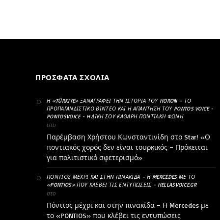
ΠΡΌΣΦΑΤΑ ΣΧΌΛΙΑ
Η «TÜRKIYE» ΞΑΝΑΓΡΆΦΕΙ ΤΗΝ ΙΣΤΟΡΊΑ ΤΟΥ HORON – ΤΟ
ΠΡΟΠΑΓΑΝΔΙΣΤΙΚΌ ΒΊΝΤΕΟ ΚΑΙ Η ΑΠΆΝΤΗΣΗ ΤΟΥ PONTOS VOICE -
PONTOSVOICE - H ΔΙΚΉ ΣΟΥ ΚΑΘΑΡΗ ΠΟΝΤΙΑΚΉ ΦΩΝΉ
στο
Παρέμβαση Χρήστου Κωνσταντινίδη στο Star! «Ο
ποντιακός χορός δεν είναι τουρκικός – Πρόκειται
για πολιτιστικό σφετερισμό»
ΠΌΝΤΙΟΣ ΜΈΧΡΙ ΚΑΙ ΣΤΗΝ ΠΙΝΑΚΊΔΑ – Η MERCEDES ΜΕ ΤΟ
«PONTIOS» ΠΟΥ ΚΛΈΒΕΙ ΤΙΣ ΕΝΤΥΠΏΣΕΙΣ - HELLASVOICE.GR
στο
Πόντιος μέχρι και στην πινακίδα – Η Mercedes με
το «PONTIOS» που κλέβει τις εντυπώσεις