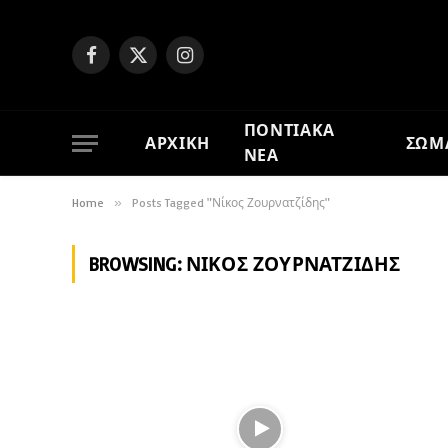
Facebook
X
Instagram
(Twitter)
ΠΟΝΤΙΑΚΑ
ΑΡΧΙΚΗ
ΣΩΜ
ΝΕΑ
Home
»
Posts Tagged "Νίκος Ζουρνατζίδης"
BROWSING:
ΝΊΚΟΣ ΖΟΥΡΝΑΤΖΊΔΗΣ