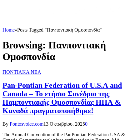
Home
»
Posts Tagged "Πανποντιακή Ομοσπονδία"
Browsing:
Πανποντιακή
Ομοσπονδία
ΠΟΝΤΙΑΚΑ ΝΕΑ
Pan-Pontian Federation of U.S.A and
Canada – Το ετήσιο Συνέδριο της
Παμποντιακής Ομοσπονδίας ΗΠΑ &
Καναδά πραγματοποιήθηκε!
By
Pontosvoice.com
13 Οκτωβρίου, 2025
0
The Annual Convention of the PanPontian Federation USA &