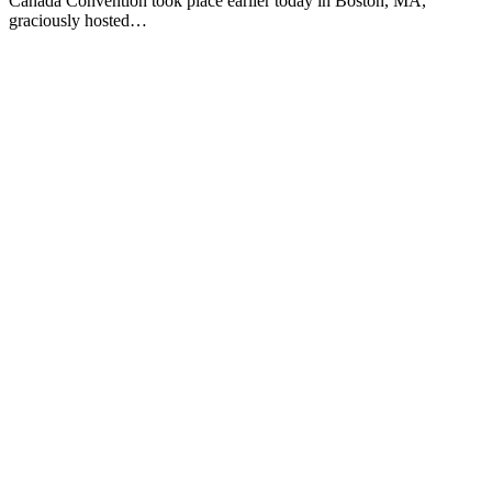
Canada Convention took place earlier today in Boston, MA,
graciously hosted…