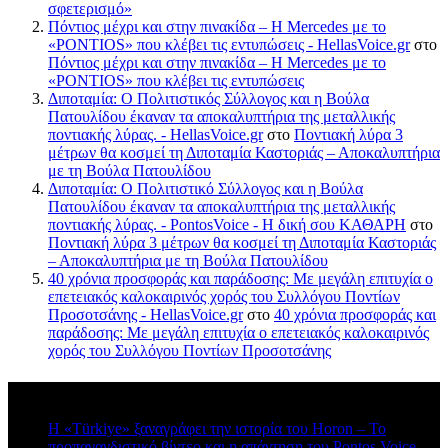
σφετερισμό»
Πόντιος μέχρι και στην πινακίδα – Η Mercedes με το
«PONTIOS» που κλέβει τις εντυπώσεις - HellasVoice.gr
στο
Πόντιος μέχρι και στην πινακίδα – Η Mercedes με το
«PONTIOS» που κλέβει τις εντυπώσεις
Διποταμία: Ο Πολιτιστικός Σύλλογος και η Βούλα
Πατουλίδου έκαναν τα αποκαλυπτήρια της μεταλλικής
ποντιακής λύρας. - HellasVoice.gr
στο
Ποντιακή λύρα 3
μέτρων θα κοσμεί τη Διποταμία Καστοριάς – Αποκαλυπτήρια
με τη Βούλα Πατουλίδου
Διποταμία: Ο Πολιτιστικό Σύλλογος και η Βούλα
Πατουλίδου έκαναν τα αποκαλυπτήρια της μεταλλικής
ποντιακής λύρας. - PontosVoice - H δική σου ΚΑΘΑΡΗ
στο
Ποντιακή λύρα 3 μέτρων θα κοσμεί τη Διποταμία Καστοριάς
– Αποκαλυπτήρια με τη Βούλα Πατουλίδου
40 χρόνια προσφοράς και παράδοσης: Με μεγάλη επιτυχία ο
επετειακός καλοκαιρινός χορός του Συλλόγου Ποντίων
Προσοτσάνης - HellasVoice.gr
στο
40 χρόνια προσφοράς και
παράδοσης: Με μεγάλη επιτυχία ο επετειακός καλοκαιρινός
χορός του Συλλόγου Ποντίων Προσοτσάνης
Πρόσφατα σχόλια
Η «Türkiye» ξαναγράφει την ιστορία του Horon – Το
προπαγανδιστικό βίντεο και η απάντηση του Pontos Voice -