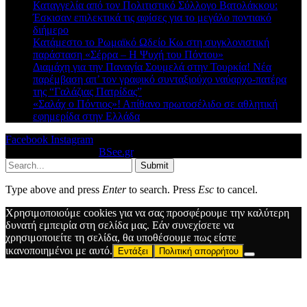
Καταγγελία από τον Πολιτιστικό Σύλλογο Βατολάκκου:
Έσκισαν επιλεκτικά τις αφίσες για το μεγάλο ποντιακό
διήμερο
Κατάμεστο το Ρωμαϊκό Ωδείο Κω στη συγκλονιστική
παράσταση «Σέρρα – Η Ψυχή του Πόντου»
Διαμάχη για την Παναγία Σουμελά στην Τουρκία! Νέα
παρέμβαση απ’ τον γραφικό συνταξιούχο ναύαρχο-πατέρα
της “Γαλάζιας Πατρίδας”
«Σαλάχ ο Πόντιος»! Απίθανο πρωτοσέλιδο σε αθλητική
εφημερίδα στην Ελλάδα
Facebook
Instagram
© 2026 Designed by
BSee.gr
.
Submit
Type above and press
Enter
to search. Press
Esc
to cancel.
Χρησιμοποιούμε cookies για να σας προσφέρουμε την καλύτερη
δυνατή εμπειρία στη σελίδα μας. Εάν συνεχίσετε να
χρησιμοποιείτε τη σελίδα, θα υποθέσουμε πως είστε
ικανοποιημένοι με αυτό.
Εντάξει
Πολιτική απορρήτου