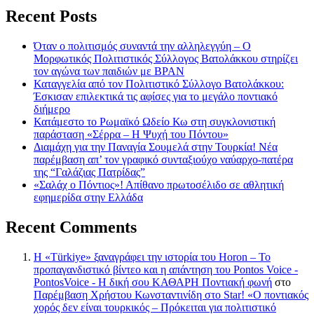
Recent Posts
Όταν ο πολιτισμός συναντά την αλληλεγγύη – Ο
Μορφωτικός Πολιτιστικός Σύλλογος Βατολάκκου στηρίζει
τον αγώνα των παιδιών με BPAN
Καταγγελία από τον Πολιτιστικό Σύλλογο Βατολάκκου:
Έσκισαν επιλεκτικά τις αφίσες για το μεγάλο ποντιακό
διήμερο
Κατάμεστο το Ρωμαϊκό Ωδείο Κω στη συγκλονιστική
παράσταση «Σέρρα – Η Ψυχή του Πόντου»
Διαμάχη για την Παναγία Σουμελά στην Τουρκία! Νέα
παρέμβαση απ’ τον γραφικό συνταξιούχο ναύαρχο-πατέρα
της “Γαλάζιας Πατρίδας”
«Σαλάχ ο Πόντιος»! Απίθανο πρωτοσέλιδο σε αθλητική
εφημερίδα στην Ελλάδα
Recent Comments
Η «Türkiye» ξαναγράφει την ιστορία του Horon – Το
προπαγανδιστικό βίντεο και η απάντηση του Pontos Voice -
PontosVoice - H δική σου ΚΑΘΑΡΗ Ποντιακή φωνή
στο
Παρέμβαση Χρήστου Κωνσταντινίδη στο Star! «Ο ποντιακός
χορός δεν είναι τουρκικός – Πρόκειται για πολιτιστικό