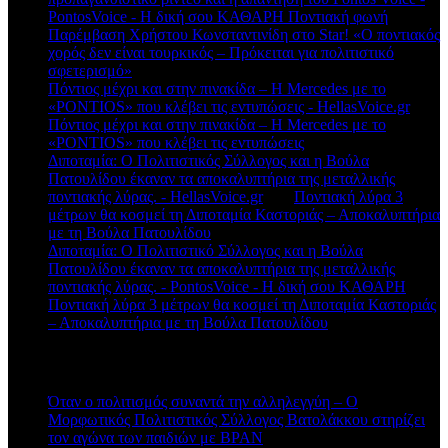
PontosVoice - H δική σου ΚΑΘΑΡΗ Ποντιακή φωνή
στο
Παρέμβαση Χρήστου Κωνσταντινίδη στο Star! «Ο ποντιακός
χορός δεν είναι τουρκικός – Πρόκειται για πολιτιστικό
σφετερισμό»
Πόντιος μέχρι και στην πινακίδα – Η Mercedes με το
«PONTIOS» που κλέβει τις εντυπώσεις - HellasVoice.gr
στο
Πόντιος μέχρι και στην πινακίδα – Η Mercedes με το
«PONTIOS» που κλέβει τις εντυπώσεις
Διποταμία: Ο Πολιτιστικός Σύλλογος και η Βούλα
Πατουλίδου έκαναν τα αποκαλυπτήρια της μεταλλικής
ποντιακής λύρας. - HellasVoice.gr
στο
Ποντιακή λύρα 3
μέτρων θα κοσμεί τη Διποταμία Καστοριάς – Αποκαλυπτήρια
με τη Βούλα Πατουλίδου
Διποταμία: Ο Πολιτιστικό Σύλλογος και η Βούλα
Πατουλίδου έκαναν τα αποκαλυπτήρια της μεταλλικής
ποντιακής λύρας. - PontosVoice - H δική σου ΚΑΘΑΡΗ
στο
Ποντιακή λύρα 3 μέτρων θα κοσμεί τη Διποταμία Καστοριάς
– Αποκαλυπτήρια με τη Βούλα Πατουλίδου
Πρόσφατα άρθρα
Όταν ο πολιτισμός συναντά την αλληλεγγύη – Ο
Μορφωτικός Πολιτιστικός Σύλλογος Βατολάκκου στηρίζει
τον αγώνα των παιδιών με BPAN