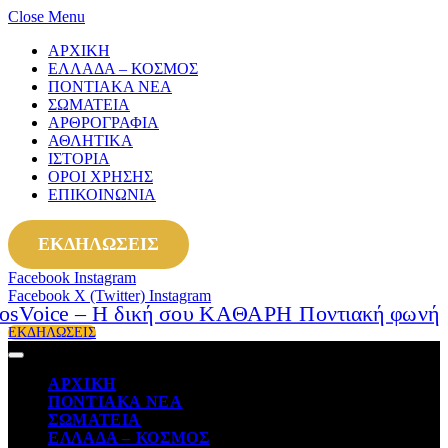
Close Menu
ΑΡΧΙΚΗ
ΕΛΛΑΔΑ – ΚΟΣΜΟΣ
ΠΟΝΤΙΑΚΑ ΝΕΑ
ΣΩΜΑΤΕΙΑ
ΑΡΘΡΟΓΡΑΦΙΑ
ΑΘΛΗΤΙΚΑ
ΙΣΤΟΡΙΑ
ΟΡΟΙ ΧΡΗΣΗΣ
ΕΠΙΚΟΙΝΩΝΙΑ
ΕΚΔΗΛΩΣΕΙΣ
Facebook
Instagram
Facebook
X (Twitter)
Instagram
ΕΚΔΗΛΩΣΕΙΣ
ΑΡΧΙΚΗ
ΠΟΝΤΙΑΚΑ ΝΕΑ
ΣΩΜΑΤΕΙΑ
ΕΛΛΑΔΑ – ΚΟΣΜΟΣ