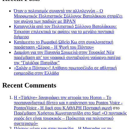
Όταν ο πολιτισμός συναντά την αλληλεγγύη – Ο
Μορφωτικός Πολιτιστικός Σύλλογος Βατολάκκου στηρίζει
τον αγώνα των παιδιών με BPAN
Καταγγελία από τον Πολιτιστικό Σύλλογο Βατολάκκου:
Έσκισαν επιλεκτικά τις αφίσες για το μεγάλο ποντιακό
διήμερο
Κατάμεστο το Ρωμαϊκό Ωδείο Κω στη συγκλονιστική
παράσταση «Σέρρα – Η Ψυχή του Πόντου»
Διαμάχη για την Παναγία Σουμελά στην Τουρκία! Νέα
παρέμβαση απ’ τον γραφικό συνταξιούχο ναύαρχο-πατέρα
της “Γαλάζιας Πατρίδας”
«Σαλάχ ο Πόντιος»! Απίθανο πρωτοσέλιδο σε αθλητική
εφημερίδα στην Ελλάδα
Recent Comments
Η «Türkiye» ξαναγράφει την ιστορία του Horon – Το
προπαγανδιστικό βίντεο και η απάντηση του Pontos Voice -
PontosVoice - H δική σου ΚΑΘΑΡΗ Ποντιακή φωνή
στο
Παρέμβαση Χρήστου Κωνσταντινίδη στο Star! «Ο ποντιακός
χορός δεν είναι τουρκικός – Πρόκειται για πολιτιστικό
σφετερισμό»
Πόντιος μέχρι και στην πινακίδα – Η Mercedes με το