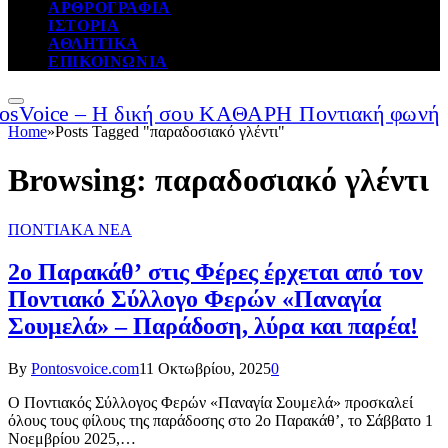
ΑΡΘΡΟΓΡΑΦΙΑ
ΙΣΤΟΡΙΑ
ΑΘΛΗΤΙΚΑ
ΕΠΙΚΟΙΝΩΝΙΑ
Home
»
Posts Tagged "παραδοσιακό γλέντι"
Browsing:
παραδοσιακό γλέντι
ΠΟΝΤΙΑΚΑ ΝΕΑ
2ο Παρακάθ’ στις Φέρες έρχεται από τον
Ποντιακό Σύλλογο Φερών «Παναγία
Σουμελά» – Παράδοση, λύρα και παρέα!
By
Pontosvoice.com
11 Οκτωβρίου, 2025
0
Ο Ποντιακός Σύλλογος Φερών «Παναγία Σουμελά» προσκαλεί
όλους τους φίλους της παράδοσης στο 2ο Παρακάθ’, το Σάββατο 1
Νοεμβρίου 2025,…