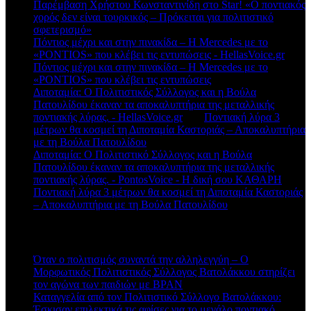
Παρέμβαση Χρήστου Κωνσταντινίδη στο Star! «Ο ποντιακός
χορός δεν είναι τουρκικός – Πρόκειται για πολιτιστικό
σφετερισμό»
Πόντιος μέχρι και στην πινακίδα – Η Mercedes με το
«PONTIOS» που κλέβει τις εντυπώσεις - HellasVoice.gr
στο
Πόντιος μέχρι και στην πινακίδα – Η Mercedes με το
«PONTIOS» που κλέβει τις εντυπώσεις
Διποταμία: Ο Πολιτιστικός Σύλλογος και η Βούλα
Πατουλίδου έκαναν τα αποκαλυπτήρια της μεταλλικής
ποντιακής λύρας. - HellasVoice.gr
στο
Ποντιακή λύρα 3
μέτρων θα κοσμεί τη Διποταμία Καστοριάς – Αποκαλυπτήρια
με τη Βούλα Πατουλίδου
Διποταμία: Ο Πολιτιστικό Σύλλογος και η Βούλα
Πατουλίδου έκαναν τα αποκαλυπτήρια της μεταλλικής
ποντιακής λύρας. - PontosVoice - H δική σου ΚΑΘΑΡΗ
στο
Ποντιακή λύρα 3 μέτρων θα κοσμεί τη Διποταμία Καστοριάς
– Αποκαλυπτήρια με τη Βούλα Πατουλίδου
Πρόσφατα άρθρα
Όταν ο πολιτισμός συναντά την αλληλεγγύη – Ο
Μορφωτικός Πολιτιστικός Σύλλογος Βατολάκκου στηρίζει
τον αγώνα των παιδιών με BPAN
Καταγγελία από τον Πολιτιστικό Σύλλογο Βατολάκκου:
Έσκισαν επιλεκτικά τις αφίσες για το μεγάλο ποντιακό