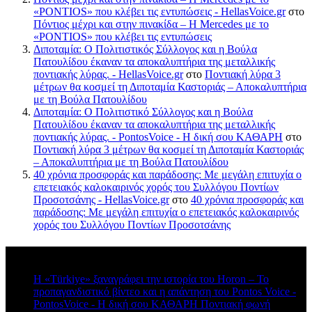
«PONTIOS» που κλέβει τις εντυπώσεις - HellasVoice.gr
στο
Πόντιος μέχρι και στην πινακίδα – Η Mercedes με το
«PONTIOS» που κλέβει τις εντυπώσεις
Διποταμία: Ο Πολιτιστικός Σύλλογος και η Βούλα
Πατουλίδου έκαναν τα αποκαλυπτήρια της μεταλλικής
ποντιακής λύρας. - HellasVoice.gr
στο
Ποντιακή λύρα 3
μέτρων θα κοσμεί τη Διποταμία Καστοριάς – Αποκαλυπτήρια
με τη Βούλα Πατουλίδου
Διποταμία: Ο Πολιτιστικό Σύλλογος και η Βούλα
Πατουλίδου έκαναν τα αποκαλυπτήρια της μεταλλικής
ποντιακής λύρας. - PontosVoice - H δική σου ΚΑΘΑΡΗ
στο
Ποντιακή λύρα 3 μέτρων θα κοσμεί τη Διποταμία Καστοριάς
– Αποκαλυπτήρια με τη Βούλα Πατουλίδου
40 χρόνια προσφοράς και παράδοσης: Με μεγάλη επιτυχία ο
επετειακός καλοκαιρινός χορός του Συλλόγου Ποντίων
Προσοτσάνης - HellasVoice.gr
στο
40 χρόνια προσφοράς και
παράδοσης: Με μεγάλη επιτυχία ο επετειακός καλοκαιρινός
χορός του Συλλόγου Ποντίων Προσοτσάνης
Πρόσφατα σχόλια
Η «Türkiye» ξαναγράφει την ιστορία του Horon – Το
προπαγανδιστικό βίντεο και η απάντηση του Pontos Voice -
PontosVoice - H δική σου ΚΑΘΑΡΗ Ποντιακή φωνή
στο