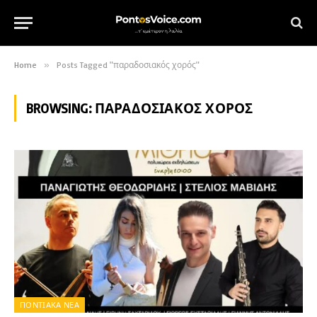
Home
»
Posts Tagged "παραδοσιακός χορός"
BROWSING:
ΠΑΡΑΔΟΣΙΑΚΌΣ ΧΟΡΌΣ
ΠΟΝΤΙΑΚΑ ΝΕΑ