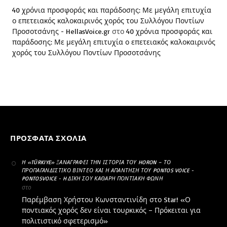
40 χρόνια προσφοράς και παράδοσης: Με μεγάλη επιτυχία
ο επετειακός καλοκαιρινός χορός του Συλλόγου Ποντίων
Προσοτσάνης - HellasVoice.gr
στο
40 χρόνια προσφοράς και
παράδοσης: Με μεγάλη επιτυχία ο επετειακός καλοκαιρινός
χορός του Συλλόγου Ποντίων Προσοτσάνης
ΠΡΌΣΦΑΤΑ ΣΧΌΛΙΑ
Η «TÜRKIYE» ΞΑΝΑΓΡΆΦΕΙ ΤΗΝ ΙΣΤΟΡΊΑ ΤΟΥ HORON – ΤΟ
ΠΡΟΠΑΓΑΝΔΙΣΤΙΚΌ ΒΊΝΤΕΟ ΚΑΙ Η ΑΠΆΝΤΗΣΗ ΤΟΥ PONTOS VOICE -
PONTOSVOICE - H ΔΙΚΉ ΣΟΥ ΚΑΘΑΡΗ ΠΟΝΤΙΑΚΉ ΦΩΝΉ
στο
Παρέμβαση Χρήστου Κωνσταντινίδη στο Star! «Ο
ποντιακός χορός δεν είναι τουρκικός – Πρόκειται για
πολιτιστικό σφετερισμό»