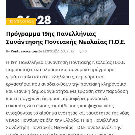
ΠΟΝΤΙΑΚΑ ΝΕΑ
Πρόγραμμα 19ης Πανελλήνιας
Συνάντησης Ποντιακής Νεολαίας Π.Ο.Ε.
By
Pontosvoice.com
24 Σεπτεμβρίου, 2025
0
Η 19η Πανελλήνια Συνάντηση Ποντιακής Νεολαίας Π.Ο.Ε.
παρουσιάζει ένα πλούσιο και δυναμικό πρόγραμμα
γεμάτο πολιτιστικές εκδηλώσεις, σεμινάρια και
εργαστήρια που αναδεικνύουν την ποντιακή κληρονομιά
και νεανική δημιουργικότητα. Με έμφαση στην παράδοση
και τη σύγχρονη έκφραση, προσφέρει μοναδικές
ευκαιρίες δικτύωσης, εκπαίδευσης και ψυχαγωγίας,
ενισχύοντας το αίσθημα ενότητας και ταυτότητας της νέας
γενιάς Ποντίων σε όλη την Ελλάδα. Η 19η Πανελλήνια
Συνάντηση Ποντιακής Νεολαίας Π.Ο.Ε. αναδεικνύει την
πλούσια πολιτιστική κληρονομιά και τις σύγχρονες